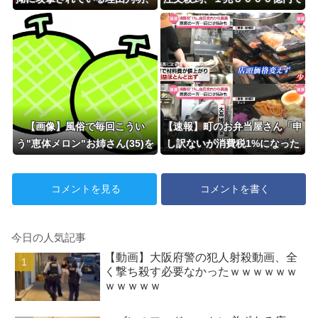
県民も知らなかった「多額の費
工場増築へ
用が発生する状況」を一斉排除
【画像】風俗で毎回こうい
【速報】町のお弁当屋さん「申
う"恵体メロン"お姉さん(35)を
し訳ないが消費税1%になった
指名してしまうんや
らその分商品代を値上げする
が・・・・・・
わ」 「うちも！」
コメントを見る
コメントを書く
今日の人気記事
【動画】大阪府警の犯人射殺動画、全
く撃ち殺す必要なかったｗｗｗｗｗｗ
ｗｗｗｗｗ