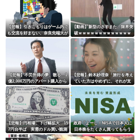
Powered by livedoor 相互RSS
【悲報】引きこもりはゲーム内で
【動画】新型のさすまた、限界突
も交流を好まない、奈良先端大が
破ｗｗｗｗｗｗｗｗｗｗｗｗｗ
587人調査 「ゲームで社会復
帰」に落とし穴？
【悲報】不労所得の夢、散る…1
【悲報】鈴木紗理奈「旅行を考え
億2,000万円のアパート購入から
ていた方はやめずに、それが支
半年後 50代高所得サラリーマン
援」
の末路
【悲報】円相場、下げ幅拡大 15
政府「よーし！NISAで日本人に
7円台半ば 実需のドル買い観測
日本株をたくさん買ってもらう
ぞ！！」