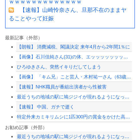
ｗｗｗｗｗｗｗｗｗｗｗｗｗ
【速報】山崎怜奈さん、旦那不在のままヤ
ることやって妊娠
最新記事（外部）
【朗報】 消費減税、閣議決定 来年4月から2年間1％に
【画像】石川佳純さん(31)の体、エッッッッッッッッッッッッッッッッッ！
ひろゆきさん、突然イキりだしてしまう
【画像】 「キム兄」こと芸人・木村祐一さん（63歳）、最新の松本人志さんとのツー...
【速報】NHK職員が番組出演者から性被害
最近うちの地域の駅に鳩ジジイが現れるようになって嫌になるわ
【速報】 中国、ガチで逝く
特定外来カミキリムシに1匹300円の賞金をかけた高崎市、初日に1170匹持ち込ま...
商用化目指す光量子コンピューターが稼働 研究拠点で世界初…産総研など！
お勧め記事（外部）
最近うちの地域の駅に鳩ジジイが現れるようになって嫌になるわ
渡邊渚さん、近況報告「最近は落ち着いてきてます」