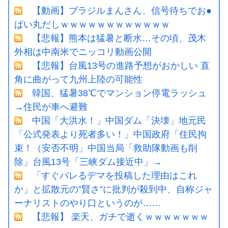
【動画】ブラジルまんさん、信号待ちでお●
ぱい丸だしｗｗｗｗｗｗｗｗｗｗｗｗ
【悲報】熊本は猛暑と断水…その頃、茂木
外相は中南米でニッコリ動画公開
【悲報】台風13号の進路予想がおかしい 直
角に曲がって九州上陸の可能性
韓国、猛暑38℃でマンション停電ラッシュ
→住民が車へ避難
中国「大洪水！」中国ダム「決壊」地元民
「公式発表より死者多い！」中国政府「住民拘
束！（安否不明」中国当局「救助隊動画も削
除」台風13号「三峡ダム接近中」→
「すぐバレるデマを投稿した理由はこれ
か」と拡散元の”賢さ”に批判が殺到中、自称ジャ
ーナリストのやり口というのが……
【悲報】 楽天、ガチで逝くｗｗｗｗｗｗｗ