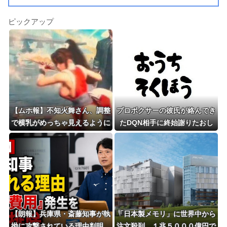
ピックアップ
【ムホ報】不知火舞さん、調整
プロボクサーの彼氏が絡んでき
で横乳がめっちゃ見えるように
たDQN相手に終始謝りたおし
なるｗｗｗ
ててダサすぎる。正直かっこ悪
かった
【朗報】兵庫県・斎藤知事が執
「日本製メモリ」に世界中から
拗に攻撃されている理由判明、
注文殺到、１兆５０００億円で