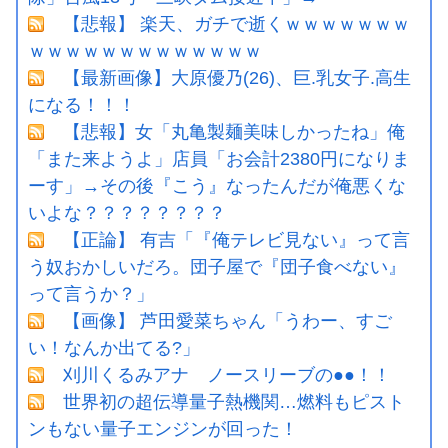
【悲報】 楽天、ガチで逝くｗｗｗｗｗｗｗ
ｗｗｗｗｗｗｗｗｗｗｗｗｗ
【最新画像】大原優乃(26)、巨.乳女子.高生
になる！！！
【悲報】女「丸亀製麺美味しかったね」俺
「また来ようよ」店員「お会計2380円になりま
ーす」→その後『こう』なったんだが俺悪くな
いよな？？？？？？？？
【正論】 有吉「『俺テレビ見ない』って言
う奴おかしいだろ。団子屋で『団子食べない』
って言うか？」
【画像】 芦田愛菜ちゃん「うわー、すご
い！なんか出てる?」
刈川くるみアナ ノースリーブの●●！！
世界初の超伝導量子熱機関…燃料もピスト
ンもない量子エンジンが回った！