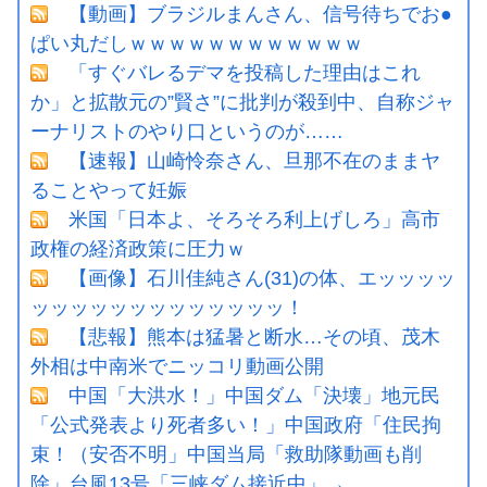
【動画】ブラジルまんさん、信号待ちでお●
ぱい丸だしｗｗｗｗｗｗｗｗｗｗｗｗ
「すぐバレるデマを投稿した理由はこれ
か」と拡散元の”賢さ”に批判が殺到中、自称ジャ
ーナリストのやり口というのが……
【速報】山崎怜奈さん、旦那不在のままヤ
ることやって妊娠
米国「日本よ、そろそろ利上げしろ」高市
政権の経済政策に圧力ｗ
【画像】石川佳純さん(31)の体、エッッッッ
ッッッッッッッッッッッッッ！
【悲報】熊本は猛暑と断水…その頃、茂木
外相は中南米でニッコリ動画公開
中国「大洪水！」中国ダム「決壊」地元民
「公式発表より死者多い！」中国政府「住民拘
束！（安否不明」中国当局「救助隊動画も削
除」台風13号「三峡ダム接近中」→