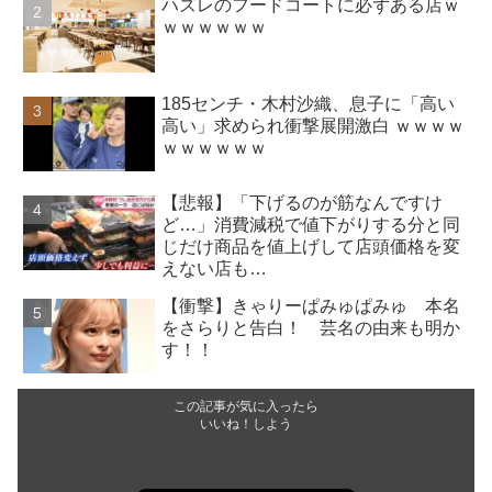
ハズレのフードコートに必ずある店ｗ
ｗｗｗｗｗｗ
185センチ・木村沙織、息子に「高い
高い」求められ衝撃展開激白 ｗｗｗｗ
ｗｗｗｗｗｗ
【悲報】「下げるのが筋なんですけ
ど…」消費減税で値下がりする分と同
じだけ商品を値上げして店頭価格を変
えない店も…
【衝撃】きゃりーぱみゅぱみゅ 本名
をさらりと告白！ 芸名の由来も明か
す！！
この記事が気に入ったら
いいね！しよう