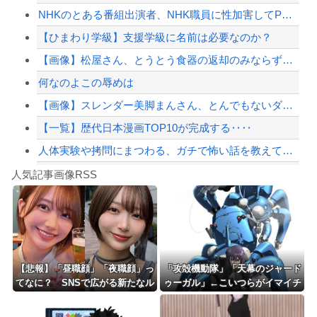
NHKのとある番組出演者、NHK職員に性加害してPTSDに追い込み休職させていた...
【物議】倉田真由美さん「警官を非難する人間は、一体誰の命を守りたいのか」
【ひまわり学級】支援学級に名前は必要なのか？
渡邊渚さん、近況報告「最近は落ち着いてきてます」
【画像】松屋さん、とうとう食器の返却のみならず『仕分け』まで客にさせ始めてしまう...
【配信者】「金バエ」のSNS更新が1週間途絶え、様々な憶測が飛び交う。1週間ぶり...
何なのよこの辱めは
【緊急速報】NYで警官が黒人男性の首を絞め、暴動第二波不可避へ
【画像】スレンダー美脚まんさん、とんでもないダンスを披露してしまうｗｗｗｗｗｗｗ
【一覧】歴代日本漫画TOP10が完成する‥‥
人体実験や拷問にまつわる、ガチで怖い話を教えてくれ
Powered by livedoor 相互RSS
【話題】河内長野市で警官が包丁男に発砲したシーンのモザ無し映像が公開される。
人気記事画像RSS
勇者♀「仲間に支払うはずのお金で新しい装備買っちゃったから>>3する」
8/4のニュース
日本旅行キャンセルすべきか…1万年ぶり史上最大級の火山の兆し＝韓国の反応
更新中止のお知らせ
【悲報】「昼職顔」「夜職顔」っ
「攻殻機動隊」「天幕のジャード
てなに？ SNSで広がる新たなル
ゥーガル」←こいつらがイマイチ
海外「おめでとうタキ！」リヴァプール南野がバースデーゴール！！
ッキズム論争ｗｗｗｗｗｗｗ
人気出ない理由w