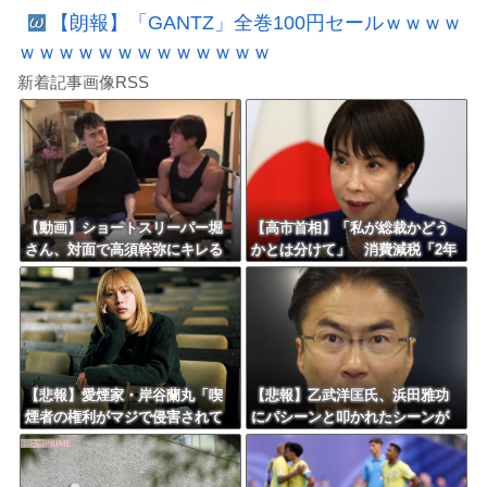
【朗報】「GANTZ」全巻100円セールｗｗｗｗ
ｗｗｗｗｗｗｗｗｗｗｗｗｗ
新着記事画像RSS
【動画】ショートスリーパー堀
【高市首相】「私が総裁かどう
さん、対面で高須幹弥にキレる
かとは分けて」 消費減税「2年
ｗｗｗｗｗｗｗｗｗ
後に私の責任で戻す」発言を説
明
【悲報】愛煙家・岸谷蘭丸「喫
【悲報】乙武洋匡氏、浜田雅功
煙者の権利がマジで侵害されて
にパシーンと叩かれたシーンが
る」と私見 「いくら税金を
オンエアされず「障害者相手だ
我々が払ってるんだと」
と放送されなくなる。俺、逆差
別だと思って」