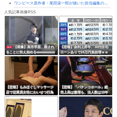
ワンピース原作者・尾田栄一郎が描いた担当編集の似顔絵「ムダに東大卒」
Powered by livedoor 相互RSS
【徹底議論】近代日本史で最も取り返しのつかなかった失敗って何？
人気記事画像RSS
【動画】高速道路を走行中の車からリアガラスが飛んでくる事故(ﾟoﾟ)
8/4のニュース
日本旅行キャンセルすべきか…1万年ぶり史上最大級の火山の兆し＝韓国の反応
更新中止のお知らせ
【画像】高市早苗、殺され
【悲報】金利上昇年、30代住宅
NEW
ることに怯え始めるwwwwwww
ローンありで24万円負担増ｗｗ
海外「おめでとうタキ！」リヴァプール南野がバースデーゴール！！
ww
ｗｗｗｗｗｗｗｗｗｗ
Powered by livedoor 相互RSS
【悲報】もみほぐしマッサージ
【悲報】「パチンコホール」総
店で従業員女性にわいせつ行為
売上高は微増も、法人数は10年
かで男を逮捕ｗｗｗｗｗｗｗｗ
間で半減 黒字企業割合は5年ぶ
ｗ
りに7割超え