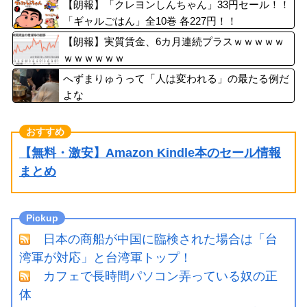
【朗報】「クレヨンしんちゃん」33円セール！！
「ギャルごはん」全10巻 各227円！！
【朗報】実質賃金、6カ月連続プラスｗｗｗｗｗ
ｗｗｗｗｗｗ
へずまりゅうって「人は変われる」の最たる例だ
よな
【無料・激安】Amazon Kindle本のセール情報
まとめ
日本の商船が中国に臨検された場合は「台
湾軍が対応」と台湾軍トップ！
カフェで長時間パソコン弄っている奴の正
体