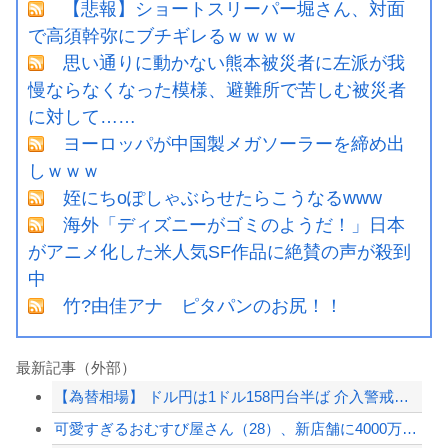
【悲報】ショートスリーパー堀さん、対面
で高須幹弥にブチギレるｗｗｗｗ
思い通りに動かない熊本被災者に左派が我
慢ならなくなった模様、避難所で苦しむ被災者
に対して……
ヨーロッパが中国製メガソーラーを締め出
しｗｗｗ
姪にちoぽしゃぶらせたらこうなるwww
海外「ディズニーがゴミのようだ！」日本
がアニメ化した米人気SF作品に絶賛の声が殺到
中
竹?由佳アナ ピタパンのお尻！！
最新記事（外部）
【為替相場】 ドル円は1ドル158円台半ば 介入警戒をしつつ円売りが続行
可愛すぎるおむすび屋さん（28）、新店舗に4000万円クラファンした成功した結果...