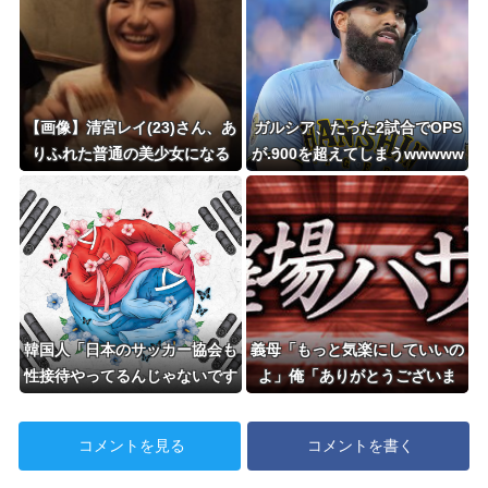
【画像】清宮レイ(23)さん、あ
ガルシア、たった2試合でOPS
りふれた普通の美少女になる
が.900を超えてしまうwwwww
wwwww
韓国人「日本のサッカー協会も
義母「もっと気楽にしていいの
性接待やってるんじゃないです
よ」俺「ありがとうございま
か？」
す…」→アットホームすぎる嫁
実家になじめず…
コメントを見る
コメントを書く