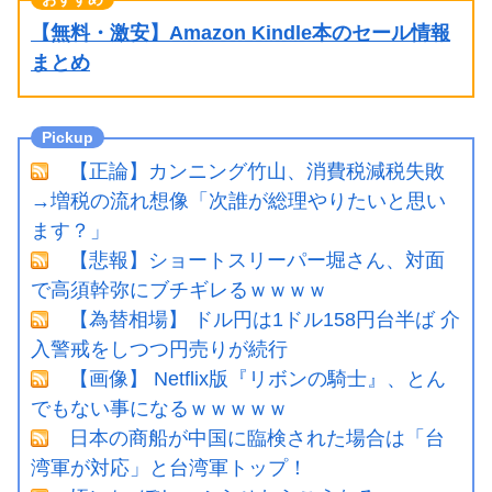
【無料・激安】Amazon Kindle本のセール情報
まとめ
【正論】カンニング竹山、消費税減税失敗
→増税の流れ想像「次誰が総理やりたいと思い
ます？」
【悲報】ショートスリーパー堀さん、対面
で高須幹弥にブチギレるｗｗｗｗ
【為替相場】 ドル円は1ドル158円台半ば 介
入警戒をしつつ円売りが続行
【画像】 Netflix版『リボンの騎士』、とん
でもない事になるｗｗｗｗｗ
日本の商船が中国に臨検された場合は「台
湾軍が対応」と台湾軍トップ！