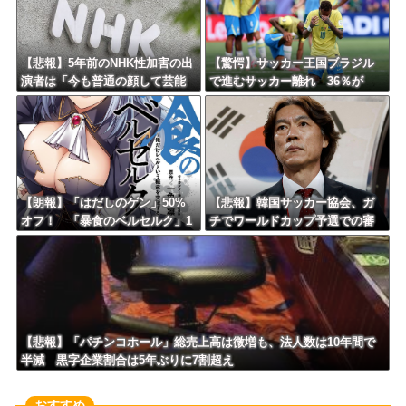
【悲報】5年前のNHK性加害の出
【驚愕】サッカー王国ブラジル
演者は「今も普通の顔して芸能
で進むサッカー離れ 36％が
活動してる」ネット「受信料を
「関心なし」
取るくらいなら詳細を伝えよ」
【朗報】「はだしのゲン」50%
【悲報】韓国サッカー協会、ガ
オフ！ 「暴食のベルセルク」1
チでワールドカップ予選での審
4巻無料ｗｗｗｗｗｗ
判への性接待がバレ大炎上大騒
ぎにｗｗｗｗｗｗｗｗ
【悲報】「パチンコホール」総売上高は微増も、法人数は10年間で
半減 黒字企業割合は5年ぶりに7割超え