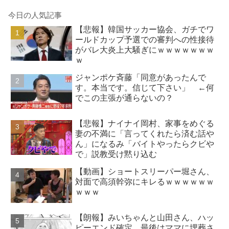
今日の人気記事
【悲報】韓国サッカー協会、ガチでワ
ールドカップ予選での審判への性接待
がバレ大炎上大騒ぎにｗｗｗｗｗｗｗ
ｗ
ジャンポケ斉藤「同意があったんで
す。本当です。信じて下さい」 ←何
でこの主張が通らないの？
【悲報】ナイナイ岡村、家事をめぐる
妻の不満に「言ってくれたら済む話や
ん」になるみ「バイトやったらクビや
で」説教受け黙り込む
【動画】ショートスリーパー堀さん、
対面で高須幹弥にキレるｗｗｗｗｗｗ
ｗｗｗ
【朗報】みいちゃんと山田さん、ハッ
ピーエンド確定 最後はママに埋葬さ