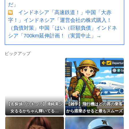
だ」
インドネシア「高速鉄道！」中国「大赤
字！」インドネシア「運営会社の株式購入！
（負債対策」中国「はい（巨額負債」インドネ
シア「700km延伸計画！（実質中止」→
ピックアップ
【名探偵プリキュア】清純美少
【雑学】飛行機はどの席の乗客
女るるかちゃん輝いてる…
から搭乗させると最もスムーズ
に出発できるかのシミュレーシ
ョン動画