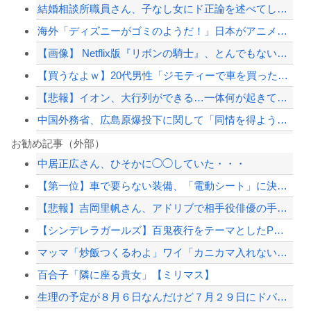
結婚相談所職員さん、子なし女にド正論を述べてしまう…
海外「ディズニーがゴミのようだ！」日本がアニメ化した米人気SF作品に絶賛の声が殺...
【画像】 Netflix版『リボンの騎士』、とんでもない事になるｗｗｗｗｗ
【買うなよｗ】20代男性「ジモティーで車を買ったらリース車だった」53歳無職が逮...
【悲報】イオン、大行列ができる…一体何が起きてるんだ？ｗｗｗｗ
中国外務省、広島原爆投下に関して「同情を得ようと核被害者の立場を政治利用」と主張...
20代「50年ローンでええやろ」←これマジ？？？
お勧め記事（外部）
中居正広さん、ひそかに◯◯していた・・・
韓国人「北米市場で売れまくりトヨタに続き日本のホンダやスズキも今年第2四半期に大...
【第一位】車で要らない装備、「電動シート」に決まる・・・
東大「貯金あと数年で尽きます」→研究者削減へ…
【悲報】吉岡里帆さん、アドリブで相手役俳優の手を取りお胸に押し当てる（※画像あり...
大日本帝国陸軍「侵攻できたとして、食糧どうすんだよ」大本営「現地調達」陸軍「え？...
【シンデレラガールズ】百鬼夜行をテーマとしたPOP UP SHOPが東京・大阪に...
【配信者】「金バエ」のSNS更新が1週間途絶え、様々な憶測が飛び交う。1週間ぶり...
マッマ「炒飯つくるわよ」ワイ「カニカマ入れないで💢」
【緊急速報】NYで警官が黒人男性の首を絞め、暴動第二波不可避へ
百合子「隣に座る貴女」【ミリマス】
生理の予定が８月６日なんだけど７月２９日にドバッと鮮血でたから生理かな？って思っ...