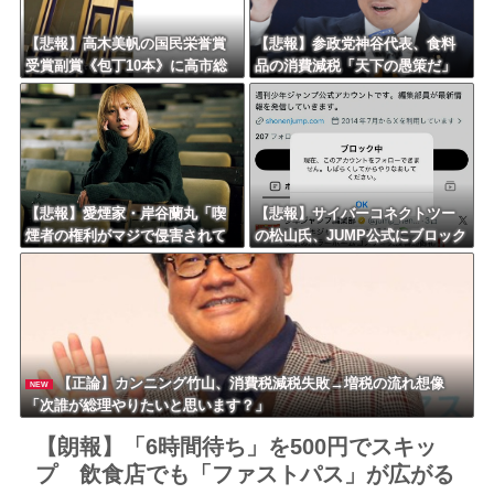
【悲報】高木美帆の国民栄誉賞
【悲報】参政党神谷代表、食料
受賞副賞《包丁10本》に高市総
品の消費減税「天下の愚策だ」
理の名前も刻印ｗｗｗｗｗｗｗ
と批判ｗｗｗｗｗｗｗｗｗｗｗ
ｗｗ
ｗ
【悲報】愛煙家・岸谷蘭丸「喫
【悲報】サイバーコネクトツー
煙者の権利がマジで侵害されて
の松山氏、JUMP公式にブロック
る」と私見 「いくら税金を
されるｗｗｗｗｗｗｗｗｗｗｗ
我々が払ってるんだと」
【正論】カンニング竹山、消費税減税失敗→増税の流れ想像
NEW
「次誰が総理やりたいと思います？」
【朗報】「6時間待ち」を500円でスキッ
プ 飲食店でも「ファストパス」が広がる