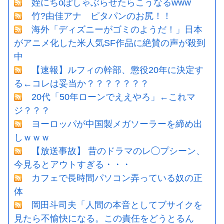
姪にちoぽしゃぶらせたらこうなるwww
竹?由佳アナ ピタパンのお尻！！
海外「ディズニーがゴミのようだ！」日本
がアニメ化した米人気SF作品に絶賛の声が殺到
中
【速報】ルフィの幹部、懲役20年に決定す
る←コレは妥当か？？？？？？？
20代「50年ローンでええやろ」←これマ
ジ？？？
ヨーロッパが中国製メガソーラーを締め出
しｗｗｗ
【放送事故】 昔のドラマのレ◯プシーン、
今見るとアウトすぎる・・・
カフェで長時間パソコン弄っている奴の正
体
岡田斗司夫「人間の本音としてブサイクを
見たら不愉快になる。この責任をどうとるん