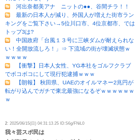
河出奈都美アナ ニットの●●、谷間チラ！！
最新の日本人が減り、外国人が増えた街市ラン
キングをご覧下さい→5位川口市、4位京都市、では
トップ3は?
中国政府「台風１３号に三峡ダムが耐えられな
い！全開放流しろ！」⇒ 下流域の街が壊滅状態ｗ
ｗｗｗｗ
【衝撃】日本人女性、YG本社をゴルフクラブ
でボコボコにして現行犯逮捕ｗｗｗ
【朗報】 秋田県、UAEのオイルマネー2兆円が
転がり込んでガチで東北最強になるぞｗｗｗｗｗｗ
ｗ
2:
2025/06/15(日) 04:31:13.25 ID:S6g/FNiL0
我々芸スポ民は