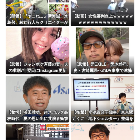
【朗報】『ヤニねこ』新海誠、水
【動画】女性審判炎上ｗｗｗｗｗ
島努、綾辻行人らクリエイターが
ｗｗｗｗｗｗｗｗｗｗｗｗ
絶賛ｗｗｗｗｗｗｗｗｗ
【悲報】ジャンポケ斉藤の妻、夫
【悲報】元EXILE・黒木啓司、
の求刑7年翌日にInstagram更新
妻・宮崎麗果へのDV事案で逮捕
「楽しすぎた」
されていた！宮崎は全身打撲、頭
部裂傷及び打撲、頸部損傷・・・
【驚愕】浜田雅功、超スパルタ高
【衝撃】小池百合子知事、東京駅
校時代 夏の思い出に共演者衝撃
近くに「地下シェルター」整備を
「ええ？」「それはかわいそう」
正式表明ｗｗｗｗｗｗｗｗｗ