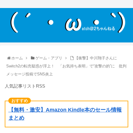
ホーム
ゲーム・アプリ
【衝撃】中川翔子さんに
Switch2の転売疑惑が浮上！ 「お気持ち表明」で“攻撃の的”に 批判
メッセージ投稿でSNS炎上
人気記事リストRSS
【無料・激安】Amazon Kindle本のセール情報
まとめ