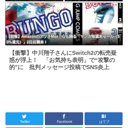
ｗｗｗｗｗｗｗｗｗ
ｗｗｗｗｗｗｗｗｗｗｗｗｗｗ
ｗｗｗ
【朗報】AmazonのアツさMax！心も踊る「マンガ毎週末セール（5
0%還元）」2日目襲来！
【衝撃】中川翔子さんにSwitch2の転売疑
惑が浮上！ 「お気持ち表明」で“攻撃の
的”に 批判メッセージ投稿でSNS炎上
Twitter
Facebook
はてブ