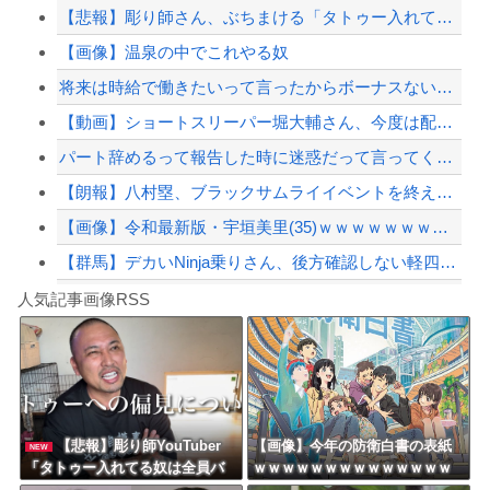
【悲報】彫り師さん、ぶちまける「タトゥー入れてるヤツ全員バカです」「すごい民度低...
【悲報】女教師さん、JK2人に公開処刑されてしまうｗｗｗｗｗｗｗ
【画像】温泉の中でこれやる奴
【速報】橋の欄干が強風で倒壊、中に鉄筋がないことが発覚 中国当局「接着剤で固定し...
将来は時給で働きたいって言ったからボーナスないよ！退職金もないよ！って諭した
【悲報】盆踊り「楽しい！夏を感じる！」→近隣住民「うるさい」→開催場所半減
【動画】ショートスリーパー堀大輔さん、今度は配信中に突然号泣「ずっと涙が止まらな...
【配信者】「金バエ」のSNS更新が1週間途絶え、様々な憶測が飛び交う。1週間ぶり...
パート辞めるって報告した時に迷惑だって言ってくる社員がいて、その人の不満を言い返...
【緊急速報】NYで警官が黒人男性の首を絞め、暴動第二波不可避へ
【朗報】八村塁、ブラックサムライイベントを終え 「ボクは日本人、人種差別的な誹...
【画像】令和最新版・宇垣美里(35)ｗｗｗｗｗｗｗｗｗ
【群馬】デカいNinja乗りさん、後方確認しない軽四に当てられてしまう。
Powered by livedoor 相互RSS
【悲痛】溺れた11歳息子を助けようと川へ…40歳父親が死亡 息子は母親が救助 愛...
人気記事画像RSS
しんのすけ「ギアスを手に入れたゾ」
8/4のニュース
日本旅行キャンセルすべきか…1万年ぶり史上最大級の火山の兆し＝韓国の反応
更新中止のお知らせ
【悲報】彫り師YouTuber
【画像】今年の防衛白書の表紙
NEW
「タトゥー入れてる奴は全員バ
ｗｗｗｗｗｗｗｗｗｗｗｗｗｗ
海外「おめでとうタキ！」リヴァプール南野がバースデーゴール！！
カです。すごい民度低い」
ｗｗｗｗｗ