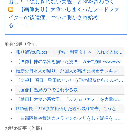
出し！「隠しきれない美貌」とSNSざわつく
【画像あり】大食いしまくったフードファ
イターの後遺症、ついに明かされ始め
る････！！
最新記事（外部）
彫り師YouTuber・しげち「刺青タトゥー入れてる奴は全員バカです」「すごい民...
【画像】株の暴落を描いた漫画、ガチで怖いwwwww
最新の日本人が減り、外国人が増えた街市ランキングをご覧下さい→5位川口市、4位京...
【悲報】 明日、飛田給とかいう謎の場所に行くんやが何があるんや????・・・・・...
【画像】温泉の中でこれやる奴
【動画】大食い系女子、「ふえるワカメ」を大量に食べる実験をした結果ｗｗｗｗ
PTA会長「PTA参加拒否した親へ最終警告。こうなってもいい？」
「自衛隊員や報道カメラマンのフリをして泥棒を…」500万円分の預金通帳を盗まれた...
日本の防衛白書、ついに青春アニメ化ｗｗｗ 国防を語る本なのに表紙が謎すぎる
お勧め記事（外部）