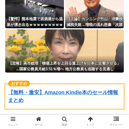
【驚愕】熊本地震で居酒屋から温
【正論】カンニング竹山、消費税
泉が湧き出るｗｗｗｗｗｗｗｗｗ
減税失敗→増税の流れ想像「次誰
ｗｗｗ
が総理やりたいと思います？」
【悲報】高市総理「物価上昇を上回る賃上げを日本に定着させる」
→国家公務員月給3.51％増へ 地方公務員も追随する見通し
【無料・激安】Amazon Kindle本のセール情報
まとめ
メニュー
ホーム
検索
トップ
サイドバー
【画像】コスプレイヤー業界、えなこ(30)を