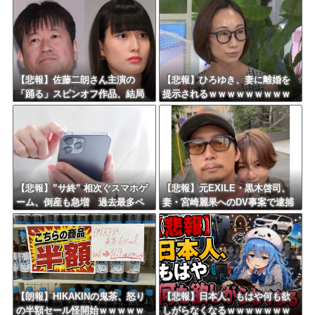
Powered by livedoor 相互RSS
【悲報】佐藤二朗さん主演の
【悲報】ひろゆき、妻に離婚を
「踊る」スピンオフ作品、結局
提示されるｗｗｗｗｗｗｗｗｗ
撮影中止が決定ｗｗｗｗｗｗｗ
ｗｗｗｗｗｗｗ
ｗｗ
【悲報】”サ終” 相次ぐスマホゲ
【悲報】元EXILE・黒木啓司、
ーム、倒産も急増 過去最多ペ
妻・宮崎麗果へのDV事案で逮捕
ースで推移 「当たれば一攫千
されていた！宮崎は全身打撲、
金」過去の時代に
頭部裂傷及び打撲、頸部損
傷・・・
【朗報】HIKAKINの鬼茶、怒り
【悲報】日本人、もはや何も欲
の半額セール怪開始ｗｗｗｗｗ
しがらなくなるｗｗｗｗｗｗｗ