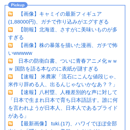
【画像】キャミイの最新フィギュア
(1,88000円)、ガチで作り込みがエグすぎる
【朗報】北海道、さすがに美味いものが多
すぎる
【画像】株の暴落を描いた漫画、ガチで怖
いwwwww
日本の防衛白書、ついに青春アニメ化ｗｗ
ｗ 国防を語る本なのに表紙が謎すぎる
【速報】 米農家「流石にこんな値段じゃ、
米作り辞める人、出るんじゃないかなあ？？」
【速報】八村塁、人種差別的な声に対して
「日本で生まれ日本で育ち日本語話す。誰に何
を言われようが日本人、日本人であるプライド
がある」
【最新画像】 tuki.(17)、ハワイでほぼ全部