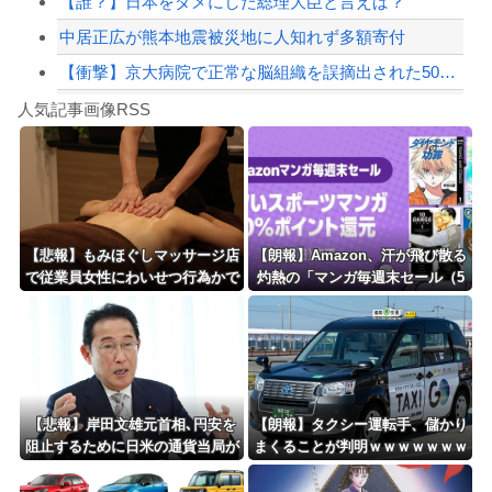
【誰？】日本をダメにした総理大臣と言えば？
中居正広が熊本地震被災地に人知れず多額寄付
【衝撃】京大病院で正常な脳組織を誤摘出された50代女性、手足も動かせず自発呼吸も...
Powered by livedoor 相互RSS
寺田心さん(18)、筋トレした結果無事かわいくなる
人気記事画像RSS
【動画】これはお見事。中国重慶市で珍しい事故が撮影される。
8/4のニュース
日本旅行キャンセルすべきか…1万年ぶり史上最大級の火山の兆し＝韓国の反応
更新中止のお知らせ
【悲報】もみほぐしマッサージ店
【朗報】Amazon、汗が飛び散る
で従業員女性にわいせつ行為かで
灼熱の「マンガ毎週末セール（5
海外「おめでとうタキ！」リヴァプール南野がバースデーゴール！！
男を逮捕ｗｗｗｗｗｗｗｗｗ
0%還元）」を開催ｗｗｗｗｗｗ
ｗｗｗｗ
Powered by livedoor 相互RSS
【悲報】岸田文雄元首相､円安を
【朗報】タクシー運転手、儲かり
阻止するために日米の通貨当局が
まくることが判明ｗｗｗｗｗｗｗ
実施した為替介入は｢一時しのぎ
ｗｗｗｗｗｗｗｗｗｗｗｗｗｗｗ
に過ぎない｣との認識を示す
ｗｗｗ