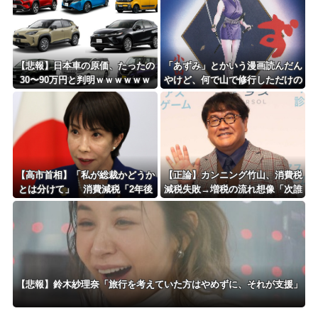
【悲報】日本車の原価、たったの
「あずみ」とかいう漫画読んだん
30〜90万円と判明ｗｗｗｗｗｗ
やけど、何で山で修行しただけの
ｗｗｗｗｗ
子供達があんなに強いんや
【高市首相】「私が総裁かどうか
【正論】カンニング竹山、消費税
とは分けて」 消費減税「2年後
減税失敗→増税の流れ想像「次誰
に私の責任で戻す」発言を説明
が総理やりたいと思います？」
【悲報】鈴木紗理奈「旅行を考えていた方はやめずに、それが支援」