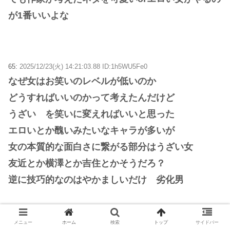
が1番いいよな
65:
2025/12/23(火) 14:21:03.88 ID:1h5WU5Fe0
なぜ女はお笑いのレベルが低いのか
どうすればいいのかって考えたんだけど
うざい を笑いに変えればいいと思った
エロいとか醜いみたいなキャラが多いが
女の本質的な面白さに繋がる部分はうざい女
友近とか横澤とか吉住とかそうだろ？
逆に技巧的なのはやかましいだけ 劣化男
メニュー
ホーム
検索
トップ
サイドバー