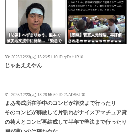
来春に発売！！！
【悲報】へずまりゅう、熊本で
【朗報】菅直人元総理、再評価
被災地支援中に発熱… 「緊急で
されるｗｗｗｗｗｗｗｗｗｗｗ
病院に向かい点滴を打ったら楽
ｗｗｗｗｗｗｗ
に」 回復を報告
30:
2025/12/23(火) 13:26:51.10 ID:qrDsH1R10
じゃあええやん
31:
2025/12/23(火) 13:26:55.59 ID:2NADS6JD0
まあ養成所在学中のコンビが準決まで行ったり
そのコンビが解散して片割れがナイスアマチュア賞
の芸人とコンビ再結成して半年で準決まで行ったり
層が薄いのは確かやな