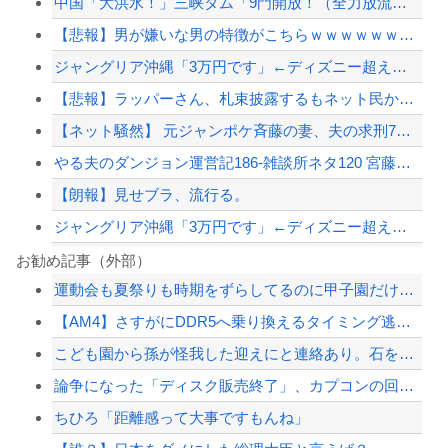
中国「大洪水！」三峡ダム「9門開放！（全力放流」中国都市「三峡沿線の道路水没」中...
【悲報】男が嫌いな男の特徴がこちらｗｗｗｗｗｗｗｗｗｗ
ジャングリア沖縄「3万円です」←ディズニー超えの強気価格ｗｗｗ
【悲報】ラッパーさん、札束披露するもネット民から「新社会人の初ボーナスくらいしか...
【ネット騒然】 元ジャンポケ斉藤の妻、夫の求刑7年翌日にインスタ更新！その内容が...
やる夫のダンジョン運営記186-雑談所ネタ120 宮藤汁とは！？+埋めネタ「宮藤...
【朗報】見せブラ、流行る。
ジャングリア沖縄「3万円です」←ディズニー超えの強気価格ｗｗｗ
左翼市民団体、広島では通用せず「人殺しの汚い足で広島の土を踏むな！」→広島県民「...
お勧め記事（外部）
運動会も夏祭りも時期をずらしてるのに甲子園だけ変わらないのね
高市総理「物価上昇を上回る賃上げを日本に定着させる」 →国家公務員月給3.51％...
【AM4】さすがにDDR5へ乗り換えるタイミング逃し感が半端ない
ジャンポケ斎藤と代理人のやりとり、「地獄すぎて完全にコントになってる……」と衝撃...
こども園から孫が怪我した迎えにと連絡あり。石をどかしてミミズ集め足の上に石を落と...
【巨人対ヤクルト18回戦】ヤクルト、2回表1アウト三塁から内山壮真のタイムリーで...
論争になった「ディスク販売終了」、カプコンの回答と衝撃の詳細がコチラ・・・「え？...
【配信者】「金バエ」のSNS更新が1週間途絶え、様々な憶測が飛び交う。1週間ぶり...
ちひろ「距離感って大事ですもんね」
【緊急速報】NYで警官が黒人男性の首を絞め、暴動第二波不可避へ