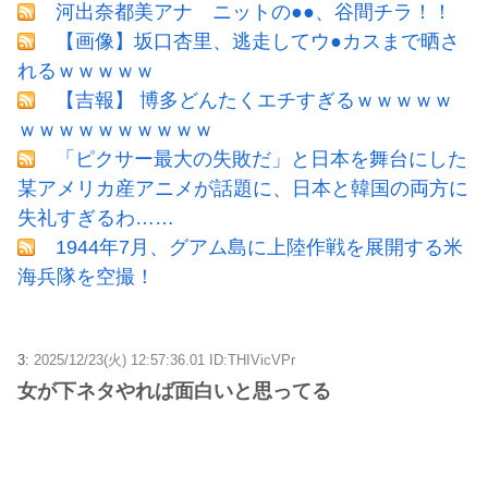
河出奈都美アナ ニットの●●、谷間チラ！！
【画像】坂口杏里、逃走してウ●カスまで晒さ
れるｗｗｗｗｗ
【吉報】 博多どんたくエチすぎるｗｗｗｗｗ
ｗｗｗｗｗｗｗｗｗｗ
「ピクサー最大の失敗だ」と日本を舞台にした
某アメリカ産アニメが話題に、日本と韓国の両方に
失礼すぎるわ……
1944年7月、グアム島に上陸作戦を展開する米
海兵隊を空撮！
3:
2025/12/23(火) 12:57:36.01 ID:THIVicVPr
女が下ネタやれば面白いと思ってる