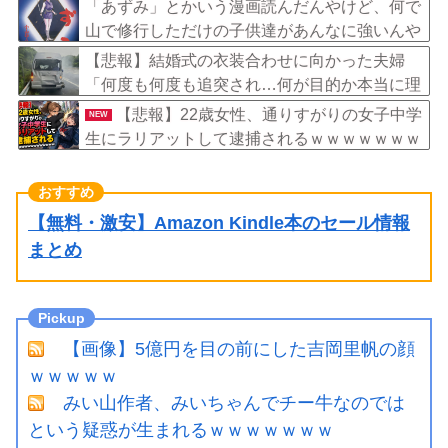
「あずみ」とかいう漫画読んだんやけど、何で
山で修行しただけの子供達があんなに強いんや
【悲報】結婚式の衣装合わせに向かった夫婦
「何度も何度も追突され…何が目的か本当に理
解できない」東名高速で続いた約1.7キロの追
【悲報】22歳女性、通りすがりの女子中学
NEW
突
生にラリアットして逮捕されるｗｗｗｗｗｗｗ
ｗｗｗｗｗｗ
【無料・激安】Amazon Kindle本のセール情報
まとめ
【画像】5億円を目の前にした吉岡里帆の顔
ｗｗｗｗｗ
みい山作者、みいちゃんでチー牛なのでは
という疑惑が生まれるｗｗｗｗｗｗｗ