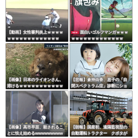
ｗｗｗｗ
【動画】女性審判炎上ｗｗｗｗ
面白いゴルフマンガｗｗｗ
NEW
ｗｗｗｗｗｗｗｗｗｗｗｗｗ
ｗｗｗｗｗｗｗｗｗｗｗｗｗ
【画像】日本のライオンさん、
【悲報】倉持由香、息子の「自
溶けるｗｗｗｗｗｗｗｗｗｗｗ
閉スペクトラム症」診断にショ
ｗｗｗ
ックで涙… 見逃していた乳幼児
期のサインとは？
【画像】高市早苗、殺されるこ
【朗報】国産初、遠隔監視型の
とに怯え始めるwwwwwwwww
自動運転トラクター クボタが