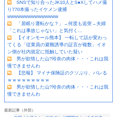
SNSで知り合ったJK10人とS●Xしてハメ撮
り770本撮ったイケメン逮捕
wwwwwwwwwwwwwww
「居眠り運転かな？」→何度も追突→夫婦
「これは事故じゃない」と気付く…
【イオンモール熊本】 一転して話が変わっ
てくる「従業員の避難誘導の証言が複数」イオ
ン側が社内規定に抵触していた疑い
男が欲情した山?玲奈の肉体・・・これは我
慢できませんわ
【悲報】 マイナ保険証のクソぶり、バレる
ｗｗｗｗｗｗｗｗｗ
男が欲情した山?玲奈の肉体・・・これは我
慢できませんわ
最新記事（外部）