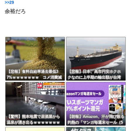
>>29
余裕だろ
【悲報】食料自給率過去最低3
【悲報】日本、高市円安ホクホ
7%ｗｗｗｗｗｗｗ コメ消費減
クなのに上半期の輸出額が台湾
響く・・・
と韓国に抜かれる・・・
【驚愕】熊本地震で居酒屋から
【朗報】Amazon、汗が飛び散る
温泉が湧き出るｗｗｗｗｗｗｗ
灼熱の「マンガ毎週末セール（5
ｗｗｗｗｗ
0%還元）」を開催ｗｗｗｗｗｗ