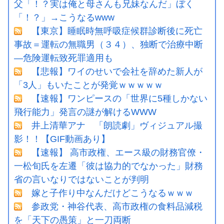
父「！？実は俺と母さんも兄妹なんだ」ぼく
「！？」→こうなるwww
【東京】睡眠時無呼吸症候群診断後に死亡
事故＝運転の無職男（３４）、独断で治療中断
―危険運転致死罪適用も
【悲報】ワイのせいで会社を辞めた新人が
「3人」もいたことが発覚ｗｗｗｗｗ
【速報】ワンピースの「世界に5種しかない
飛行能力」発言の謎が解けるWWW
井上清華アナ 「朗読劇」ヴィジュアル撮
影！！【GIF動画あり】
【速報】 高市政権、エース級の財務官僚・
一松旬氏を左遷「彼は協力的でなかった」財務
省の言いなりではないことが判明
嫁と子作り中なんだけどこうなるｗｗｗ
参政党・神谷代表、高市政権の食料品減税
を「天下の愚策」と一刀両断