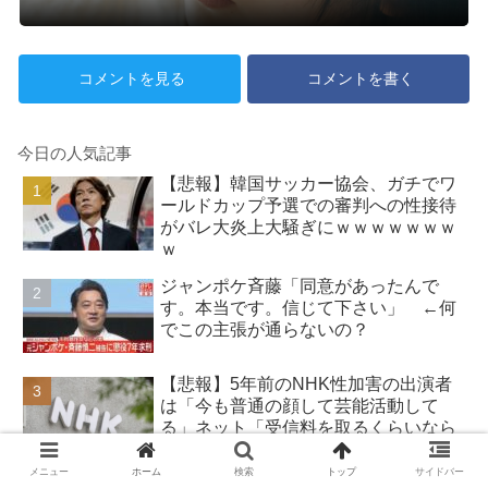
コメントを見る
コメントを書く
今日の人気記事
【悲報】韓国サッカー協会、ガチでワ
ールドカップ予選での審判への性接待
がバレ大炎上大騒ぎにｗｗｗｗｗｗｗ
ｗ
ジャンポケ斉藤「同意があったんで
す。本当です。信じて下さい」 ←何
でこの主張が通らないの？
【悲報】5年前のNHK性加害の出演者
は「今も普通の顔して芸能活動して
る」ネット「受信料を取るくらいなら
詳細を伝えよ」
メニュー
ホーム
検索
トップ
サイドバー
【朗報】みいちゃんと山田さん、ハッ