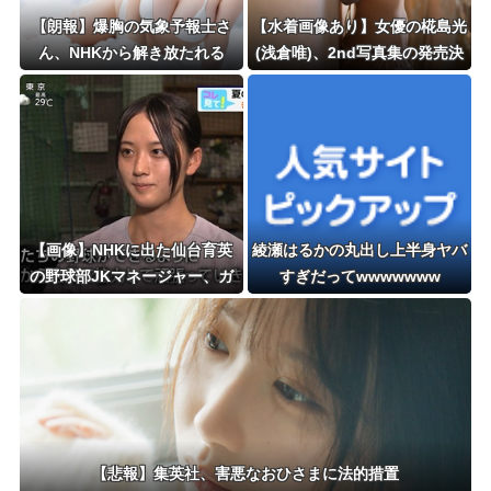
【朗報】爆胸の気象予報士さ
【水着画像あり】女優の椛島光
ん、NHKから解き放たれる
(浅倉唯)、2nd写真集の発売決
定！！！「仮面ライダーリバイ
ス」のアギレラ様が2年ぶりビ
キニショット解禁！！
【画像】NHKに出た仙台育英
綾瀬はるかの丸出し上半身ヤバ
の野球部JKマネージャー、ガ
すぎだってwwwwwww
チで可愛いぞ
【悲報】集英社、害悪なおひさまに法的措置