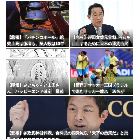
4巻無料ｗｗｗｗｗｗ
論ｗｗｗｗｗｗｗｗｗ
【悲報】「パチンコホール」総
【悲報】岸田文雄元首相､円安を
売上高は微増も、法人数は10年
阻止するために日米の通貨当局
間で半減 黒字企業割合は5年ぶ
が実施した為替介入は｢一時しの
りに7割超え
ぎに過ぎない｣との認識を示す
【朗報】みいちゃんと山田さ
【驚愕】サッカー王国ブラジル
ん、ハッピーエンド確定 最後
で進むサッカー離れ 36％が
はママに埋葬される
「関心なし」
【悲報】参政党神谷代表、食料品の消費減税「天下の愚策だ」と批