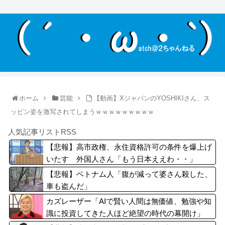
ホーム
芸能
【動画】XジャパンのYOSHIKIさん、ス
ッピン姿を激写されてしまうｗｗｗｗｗｗｗｗｗ
人気記事リストRSS
【悲報】高市政権、永住資格許可の条件を爆上げ
いたす 外国人さん「もう日本ええわ・・」
【悲報】ベトナム人「腹が減って婆さん殺した、
車も盗んだ」
カズレーザー「AIで賢い人間は無価値、勉強や知
識に投資してきた人ほど絶望の時代の幕開け」