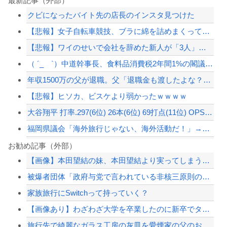
最新記事（外部）
クビになったバイト先の店長のインスタ見つけた
【悲報】女子自転車競技、ブラに綿を詰めまくって空気抵抗を減らすチート技が発覚ｗｗ...
【悲報】ワイのせいで会社を辞めた新人が「3人」もいたことが発覚ｗｗｗｗｗ
（ ´_ゝ`）中道幹事長、食料品消費税2年間1%の閣議決定を批判 → 記者「中道...
年収1500万の父が退職。父「退職金も渡したよな？」母「貯金なんてないよー」父「...
【悲報】ヒソカ、ビスケより弱かったｗｗｗｗ
大谷翔平 打率.297(6位) 26本(6位) 69打点(11位) OPS.95...
福岡県議会「海外旅行じゃない、海外活動だ！」→視察費2.65億円公開で再炎上ｗｗ...
韓国人「大統領が直接乗り出して大韓サッカー協会の非民主的な運営を厳しく批判した理...
お勧め記事（外部）
【画像】本田望結の妹、本田望結より実ってしまうｗｗｗｗｗｗｗｗ
万年赤字のインドネシア新幹線。負債を埋めるため政府が過半数の株式を引き受ける
被爆者団体「政府与党で言われている非核三原則の見直し、許すわけにはいかない」
韓国警察、大韓サッカー協会を家宅捜索 代表監督選考巡り
家族旅行にSwitchって持っていく？
【悲報】昭和、やばすぎる 昔は良かったって何だよ
【画像あり】わざわざ大学を卒業したのに新卒でタクシー運転手になる女性ってどう思う...
【配信者】「金バエ」のSNS更新が1週間途絶え、様々な憶測が飛び交う。1週間ぶり...
旅行先で綺麗なガラス工房の灰皿を愛煙家の父のお土産にしたんだけどダイソーでそっく...
【緊急速報】NYで警官が黒人男性の首を絞め、暴動第二波不可避へ