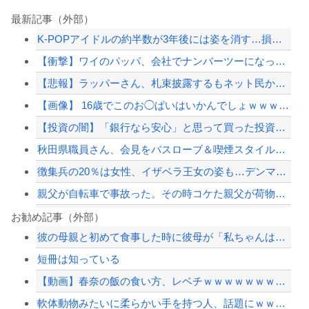
最新記事（外部）
K-POPアイドルの約半数が3年後には姿を消す…損益分岐点突破は4％未満
【衝撃】ワイのパッパ、会社でナンバーツーになった結果ｗｗｗｗｗｗｗｗｗｗ
【悲報】ラッパーさん、札束披露するもネット民から「新社会人の初ボーナスくらいしか...
【画像】 16歳でこのお◯ぱいはいかんでしょｗｗｗwｗｗｗｗｗｗｗｗ❤
【投資の闇】「銀行なら安心」と思って買った投資信託、11年後に確認した結果……
秋田県職員さん、会見をバスローブ＆喫煙スタイルで対応してしまい大炎上ｗ
徴集兵の20％は女性、イザベラ王女の姿も…デンマークが新たな兵役制度開始！
親父が自転車で事故った。その時コケた親父が荷物で腹を突いて胃袋が切れ、5時間を超...
【悲報】ボートでかっ飛ばしてたセレブ集団、ふっ飛ぶｗｗｗｗ
お勧め記事（外部）
彼の母親と初めて食事した時に彼母が「私ちゃんは結婚したら仕事辞める予定なんですっ...
ジャンポケ斎藤と代理人のやりとり、「地獄すぎて完全にコントになってる……」と衝撃...
短冊は知っている
ショートスリーパー堀大輔、高須幹弥にブチギレ
【動画】春奈の飯の食い方、レベチｗｗｗｗｗｗｗｗｗｗｗｗｗｗｗｗｗｗｗｗｗｗｗｗ
【最近】冷たい空調服ってやつが出てるらしくめっちゃ欲しい
軟体動物みたいに柔らかい手を持つ人、話題にｗｗｗｗ「脳が理解を拒む」「ミギー」
【配信者】「金バエ」のSNS更新が1週間途絶え、様々な憶測が飛び交う。1週間ぶり...