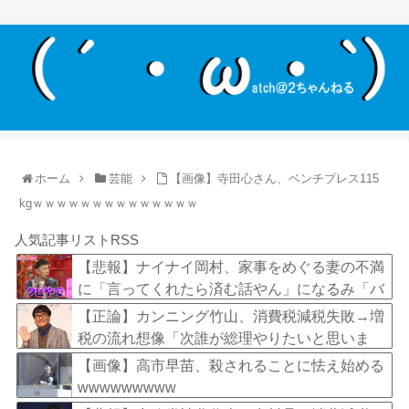
ホーム
芸能
【画像】寺田心さん、ベンチプレス115
kgｗｗｗｗｗｗｗｗｗｗｗｗｗｗ
人気記事リストRSS
【悲報】ナイナイ岡村、家事をめぐる妻の不満
に「言ってくれたら済む話やん」になるみ「バ
イトやったらクビやで」説教受け黙り込む
【正論】カンニング竹山、消費税減税失敗→増
税の流れ想像「次誰が総理やりたいと思いま
す？」
【画像】高市早苗、殺されることに怯え始める
wwwwwwwww