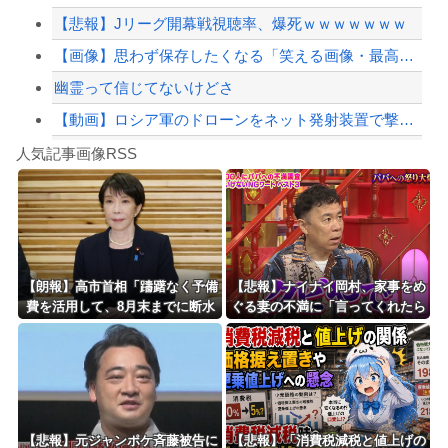
【悲報】Jリーグ開幕戦視聴率、爆死ｗｗｗｗｗｗｗ
【緊急速報】NYで警官が黒人男性の首を絞め、暴動第二波不可避へ
【画像】思わず保存したくなる「笑える画像・最高な画像」貼っていけｗｗｗｗｗ
幽霊って信じてないけどさ
【動画】ロシア軍のドローンをネット発射装置で撃墜するウクライナ。
Powered by livedoor 相互RSS
【最近】冷たい空調服ってやつが出てるらしくめっちゃ欲しい
人気記事画像RSS
実況「金メダルをとった萩野には俺さんへの挑戦権を手にしました！」俺「ほう君が萩野...
8/4のニュース
日本旅行キャンセルすべきか…1万年ぶり史上最大級の火山の兆し＝韓国の反応
更新中止のお知らせ
【朗報】高市首相「躊躇なく予備
【悲報】ナイナイ岡村、家事をめ
費を活用して、8月末までに断水
ぐる妻の不満に「言ってくれたら
海外「おめでとうタキ！」リヴァプール南野がバースデーゴール！！
解消を目指す」 熊本地震
済む話やん」になるみ「バイトや
ったらクビやで」説教受け黙り込
む
Powered by livedoor 相互RSS
【悲報】元ジャンポケ斉藤被告に
【悲報】「消費税減税と値上げの