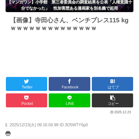
【マンガワン】小学館 第三者委員会の調査結果を公表「人権意識十
分でなかった」 性加害歴ある漫画家を別名義で起用
【画像】寺田心さん、ベンチプレス115 kg
ｗｗｗｗｗｗｗｗｗｗｗｗｗｗ
Twitter
Facebook
はてブ
Pocket
LINE
コピー
2025.12.23
1:
2025/12/23(火) 09:16:04.99 ID:3O5WTY6p0
😳