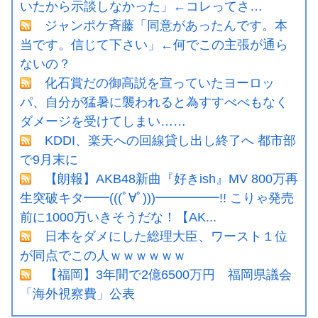
いたから示談しなかった」←コレってさ…
ジャンポケ斉藤「同意があったんです。本
当です。信じて下さい」←何でこの主張が通ら
ないの？
化石賞だの御高説を宣っていたヨーロッ
パ、自分が猛暑に襲われると為すすべべもなく
ダメージを受けてしまい……
KDDI、楽天への回線貸し出し終了へ 都市部
で9月末に
【朗報】AKB48新曲『好きish』MV 800万再
生突破キタ━━(((ﾟ∀ﾟ)))━━━━━!! こりゃ発売
前に1000万いきそうだな！【AK...
日本をダメにした総理大臣、ワースト１位
が同点でこの人ｗｗｗｗｗｗ
【福岡】3年間で2億6500万円 福岡県議会
「海外視察費」公表