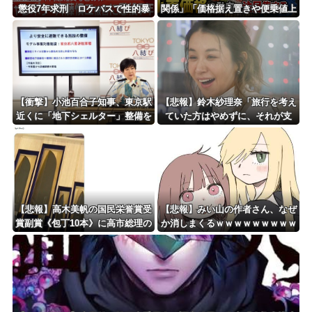
懲役7年求刑 ロケバスで性的暴
関係」「価格据え置きや便乗値上
行の罪ｗｗｗｗｗｗｗｗｗ
げへの懸念」 – 消費税減税時の
小売価格の動向に注目集まる
【衝撃】小池百合子知事、東京駅
【悲報】鈴木紗理奈「旅行を考え
近くに「地下シェルター」整備を
ていた方はやめずに、それが支
正式表明ｗｗｗｗｗｗｗｗｗ
援」
【悲報】高木美帆の国民栄誉賞受
【悲報】みい山の作者さん、なぜ
賞副賞《包丁10本》に高市総理の
か消しまくるｗｗｗｗｗｗｗｗｗ
名前も刻印ｗｗｗｗｗｗｗｗｗ
ｗｗｗｗｗｗ