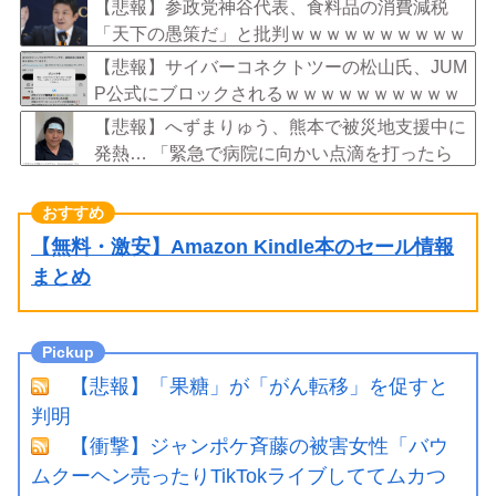
【悲報】参政党神谷代表、食料品の消費減税
「天下の愚策だ」と批判ｗｗｗｗｗｗｗｗｗｗ
ｗｗ
【悲報】サイバーコネクトツーの松山氏、JUM
P公式にブロックされるｗｗｗｗｗｗｗｗｗｗ
ｗ
【悲報】へずまりゅう、熊本で被災地支援中に
発熱… 「緊急で病院に向かい点滴を打ったら
楽に」 回復を報告
【無料・激安】Amazon Kindle本のセール情報
まとめ
【悲報】「果糖」が「がん転移」を促すと
判明
【衝撃】ジャンポケ斉藤の被害女性「バウ
ムクーヘン売ったりTikTokライブしててムカつ