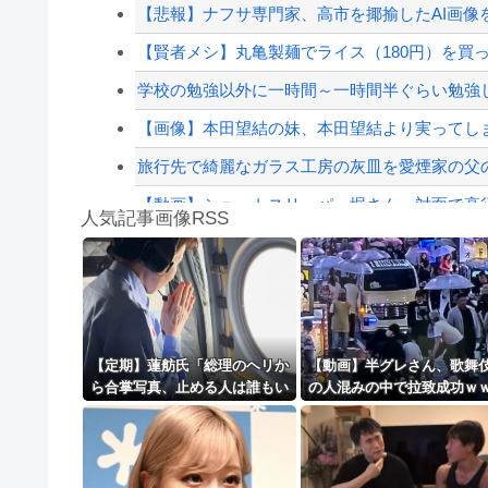
（ ´_ゝ`）中道・立憲・公明、国会内で「熊本地
【悲報】ナフサ専門家、高市を揶揄したAI画像
福岡県議会「海外旅行じゃない、海外活動だ！」→
【賢者メシ】丸亀製麺でライス（180円）を買っ
【配信者】「金バエ」のSNS更新が1週間途絶え
学校の勉強以外に一時間～一時間半ぐらい勉強
【緊急速報】NYで警官が黒人男性の首を絞め
【画像】本田望結の妹、本田望結より実ってし
旅行先で綺麗なガラス工房の灰皿を愛煙家の父の
【動画】ショートスリーパー堀さん、対面で高須
人気記事画像RSS
【動画】ロシアの空挺兵、パラシュートが開か
白石「あ、あきら様……？」あきら「……白石
8/4のニュース
日本旅行キャンセルすべきか…1万年ぶり史上
【定期】蓮舫氏「総理のヘリか
【動画】半グレさん、歌舞
ら合掌写真、止める人は誰もい
の人混みの中で拉致成功ｗ
更新中止のお知らせ
なかったの？」「あまりにも愕
ｗｗｗｗｗｗｗ
然」
海外「おめでとうタキ！」リヴァプール南野が