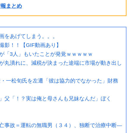
ル情報まとめ
画をあげてしまう。。。
撮影！！【GIF動画あり】
が「3人」もいたことが発覚ｗｗｗｗｗ
が丸潰れに、減税が決まった途端に市場が動き出し
僚・一松旬氏を左遷「彼は協力的でなかった」財務
」父「！？実は俺と母さんも兄妹なんだ」ぼく
亡事故＝運転の無職男（３４）、独断で治療中断―