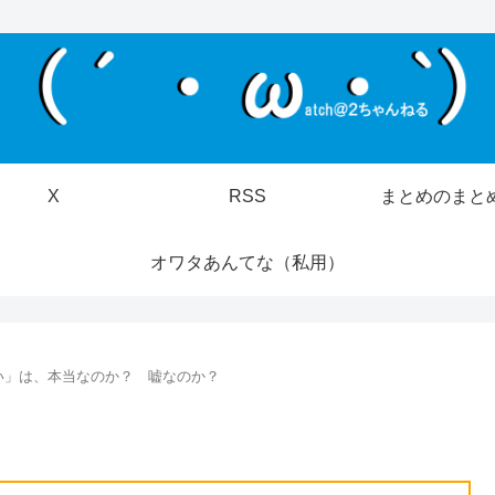
X
RSS
まとめのまと
オワタあんてな（私用）
い」は、本当なのか？ 嘘なのか？