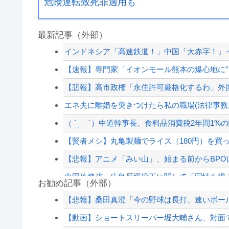
危険運転致死罪適用も
最新記事（外部）
インドネシア「高速鉄道！」中国「大赤字！」イ
【速報】専門家「イオンモール熊本の爆心地に”
【悲報】高市政権「永住許可厳格化するわ」外
エネ夫に離婚を突きつけたら私の職場(法律事務所
（ ´_ゝ`）中道幹事長、食料品消費税2年間1%の
【賢者メシ】丸亀製麺でライス（180円）を買っ
【悲報】アニメ「みい山」、始まる前からBPO
中国外務省、広島原爆投下に関して「同情を得よ
お勧め記事（外部）
参政党・神谷代表、高市政権の食料品減税を「
【悲報】桑田真澄「今の野球は長打、速いボー
【画像】女子「弱男のホテルへの誘い方が丁寧
【動画】ショートスリーパー堀大輔さん、対面で高