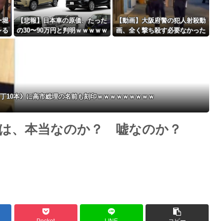
ー堀
【悲報】日本車の原価、たった
【動画】大阪府警の犯人射殺動
レる
の30〜90万円と判明ｗｗｗｗｗ
画、全く撃ち殺す必要なかった
Powered by livedoor 相互RSS
ｗｗｗｗｗｗ
ｗｗｗｗｗｗｗｗｗｗｗ
丁10本》に高市総理の名前も刻印ｗｗｗｗｗｗｗｗｗ
は、本当なのか？ 嘘なのか？
Pocket
LINE
コピー