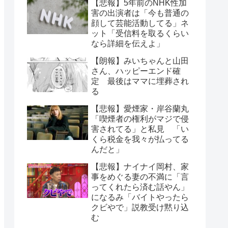
【悲報】5年前のNHK性加
害の出演者は「今も普通の
顔して芸能活動してる」ネ
ット「受信料を取るくらい
なら詳細を伝えよ」
【朗報】みいちゃんと山田
さん、ハッピーエンド確
定 最後はママに埋葬され
る
【悲報】愛煙家・岸谷蘭丸
「喫煙者の権利がマジで侵
害されてる」と私見 「い
くら税金を我々が払ってる
んだと」
【悲報】ナイナイ岡村、家
事をめぐる妻の不満に「言
ってくれたら済む話やん」
になるみ「バイトやったら
クビやで」説教受け黙り込
む