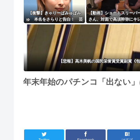
【衝撃】きゃりーぱみゅぱみ
【動画】ショートスリーパ
ゅ 本名をさらりと告白！ 芸
さん、対面で高須幹弥にキ
名の由来も明かす！！
ｗｗｗｗｗｗｗｗｗ
【悲報】高木美帆の国民栄誉賞受賞副賞《包
年末年始のパチンコ「出ない」
Twitter
Facebook
はてブ