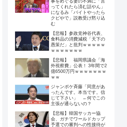
事をめぐる妻の不満に「言
ってくれたら済む話やん」
になるみ「バイトやったら
クビやで」説教受け黙り込
む
【悲報】参政党神谷代表、
食料品の消費減税「天下の
愚策だ」と批判ｗｗｗｗｗ
ｗｗｗｗｗｗｗ
【悲報】 福岡県議会「海
外視察費」公表！ 3年間で2
億6500万円ｗｗｗｗｗｗｗ
ｗｗ
ジャンポケ斉藤「同意があ
ったんです。本当です。信
じて下さい」 ←何でこの
主張が通らないの？
【悲報】韓国サッカー協
会、ガチでワールドカップ
予選での審判への性接待が