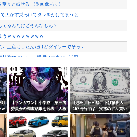
震対策本部会議」各省庁からヒアリ...
を堂々と載せる （※画像あり）
視察費2.65億円公開で再炎上ｗｗ...
て天かす乗っけてタレをかけて食うと...
、様々な憶測が飛び交う。1週間ぶり...
してるんだけどそんなもん？
、暴動第二波不可避へ
まうｗｗｗｗｗｗｗｗ
お土産にしたんだけどダイソーでそっく...
幹弥にキレる ← 睡眠は大事だと話題
ずに墜落してしまう。
Powered by livedoor 相互RSS
」
最大級の火山の兆し＝韓国の反応
伎町
【マンガワン】小学館 第三者
【悲報】円相場、下げ幅拡大
ｗｗ
委員会の調査結果を公表「人権
157円台半ば 実需のドル買い
意識十分でなかった」 性加害
観測
歴ある漫画家を別名義で起用
バースデーゴール！！