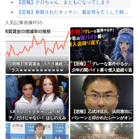
【悲報】クロちゃん、まともになってしまう
【悲報】射殺されたオッサン、最近母を亡くして精神的ショックを受けていたと判明
Powered by livedoor 相互RSS
ショートスリーパーの堀さん、4時間寝てた事がバレる
人気記事画像RSS
白石「あ、あきら様……？」あきら「……白石」
8/4のニュース
日本旅行キャンセルすべきか…1万年ぶり史上最大級の火山の兆し＝韓国の反応
更新中止のお知らせ
【朗報】実質賃金、6カ月連続プ
【悲報】「グレーな案件やるか」
ラスｗｗｗｗｗｗｗｗｗｗｗ
少年の闇バイト募り侵入盗繰り返
海外「おめでとうタキ！」リヴァプール南野がバースデーゴール！！
す 容疑で中学生2人含む7人逮
捕・・・
Powered by livedoor 相互RSS
t.A.T.u.のドタキャンは「Ｍス
【悲報】乙武洋匡氏、浜田雅功に
テ」だけじゃない！ はしのえみ
パシーンと叩かれたシーンがオン
「来なかったんですよ…」
エアされず「障害者相手だと放送
されなくなる。俺、逆差別だと思
って」