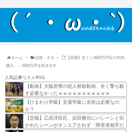
ホーム
話題・ネタ
【悲報】宝くじ3600万円分の共同
購入、－2000万円を叩き出す
人気記事リストRSS
【動画】大阪府警の犯人射殺動画、全く撃ち殺
す必要なかったｗｗｗｗｗｗｗｗｗｗｗ
【ひまわり学級】支援学級に名前は必要なの
か？
【悲報】乙武洋匡氏、浜田雅功にパシーンと叩
かれたシーンがオンエアされず「障害者相手だ