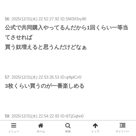
56:
2025/12/31(水) 22:52:27.92 ID:SM3X5ry90
公式で共同購入やってるんだから1回くらい一等当
てさせれば
買う奴増えると思うんだけどなぁ
57:
2025/12/31(水) 22:53:26.53 ID:qr8plCr/0
3枚くらい買うのが一番楽しめる
59:
2025/12/31(水) 22:54:22.93 ID:i6TjGqhn0
30％弱返ってきてるなら大勝じゃね？
メニュー
ホーム
検索
トップ
サイドバー
普通10枚買っても300円しか当たらんやん