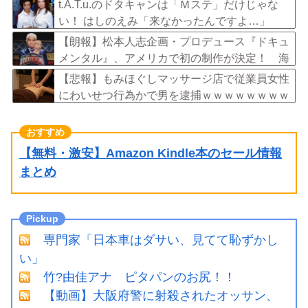
と放送されなくなる。俺、逆差別だと思って」
t.A.T.u.のドタキャンは「Ｍステ」だけじゃな
い！ はしのえみ「来なかったんですよ…」
【朗報】松本人志企画・プロデュース『ドキュ
メンタル』、アメリカで初の制作が決定！ 海
外タイトル『LOL』として世界25ヶ国・地域で
【悲報】もみほぐしマッサージ店で従業員女性
展開
にわいせつ行為かで男を逮捕ｗｗｗｗｗｗｗｗ
ｗ
【無料・激安】Amazon Kindle本のセール情報
まとめ
専門家「日本車はダサい、見てて恥ずかし
い」
竹?由佳アナ ピタパンのお尻！！
【動画】大阪府警に射殺されたオッサン、