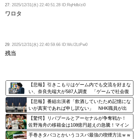
27:
2025/12/31(水) 22:40:51.28 ID:RqHdb/zi0
ワロタ
29:
2025/12/31(水) 22:40:59.66 ID:Wc/2LtPw0
残当
【悲報】引きこもりはゲーム内でも交流を好まな
い、奈良先端大が587人調査 「ゲームで社会復
帰」に落とし穴？
【悲報】番組出演者「飲酒していたため記憶にな
いが真実であれば申し訳ない」 NHK職員が出
演者から性被害
【驚愕】リバプールとアーセナルが争奪戦か！
佐野海舟の移籍金は108億円超えの急騰！マイン
ツ幹部も認める衝撃オファーの可能性
手巻きタバコとかいうコスパ最強の喫煙方法ｗｗ