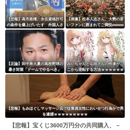
【悲報】高市政権、永住資格許可
【画像】松本人志さん、大勢の若
の条件を爆上げいたす 外国人さ
いファンに囲まれてご満悦wwww
ん「もう日本ええわ・・」
wwwwwwwwww
【正論】田中将大夏の高校野球の
みいちゃんと山田さんの作者がこ
暑さ対策「ドームでやるべき」
こから逆転する方法ｗｗｗｗｗｗ
ｗｗｗｗｗｗｗｗ
【悲報】もみほぐしマッサージ店で従業員女性にわいせつ行為かで男
を逮捕ｗｗｗｗｗｗｗｗｗ
【悲報】宝くじ3600万円分の共同購入、－