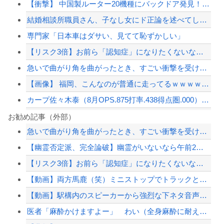
【衝撃】 中国製ルーター20機種にバックドア発見！ ネットに繋ぐだけで35秒ごと...
結婚相談所職員さん、子なし女にド正論を述べてしまう…
専門家「日本車はダサい、見てて恥ずかしい」
【リスク3倍】お前ら「認知症」になりたくないなら酒をやめろ
急いで曲がり角を曲がったとき、すごい衝撃を受けてリアルに2ｍくらいふっとんだ
【画像】 福岡、こんなのが普通に走ってるｗｗｗｗｗｗｗｗｗｗｗｗｗｗｗｗｗｗｗｗ...
カープ佐々木泰（8月OPS.875打率.438得点圏.000）←1番に置いた方が...
クマが害獣扱いされる風潮にドラマ脚本家が不快感、「何度もクマに会ったことがあるけ...
お勧め記事（外部）
急いで曲がり角を曲がったとき、すごい衝撃を受けてリアルに2ｍくらいふっとんだ
【画像】髪型が完全に『鬼頭』な女キャラwwwwww
【幽霊否定派、完全論破】幽霊がいないなら午前2時に一人で墓石を木刀で叩き割れるよ...
【衝撃】中国製ルーター20機種にバックドア発見！ ネットに繋ぐだけで35秒ごとに...
【リスク3倍】お前ら「認知症」になりたくないなら酒をやめろ
【草】アル中「水飲みたくない！」 グラス「はい転倒」
【動画】両方馬鹿（笑）ミニストップでトラックと衝突したドラレコが（ノ∇`）
【配信者】「金バエ」のSNS更新が1週間途絶え、様々な憶測が飛び交う。1週間ぶり...
【動画】駅構内のスピーカーから強烈な下ネタ音声が垂れ流される 全乗客困惑の音声が...
【緊急速報】NYで警官が黒人男性の首を絞め、暴動第二波不可避へ
医者「麻酔かけますよー」 わい（全身麻酔に耐えて見せる！うおおおおおお！！！！）