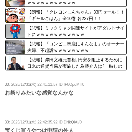
ｗｗｗｗｗｗｗｗｗｗｗ
【朗報】「クレヨンしんちゃん」33円セール！！
「ギャルごはん」全10巻 各227円！！
【悲報】ミャクミャク関連サイトがアダルトサイ
トにｗｗｗｗｗｗｗｗｗｗｗ
【悲報】「コンビニ馬鹿にすんなよ」のオーナー
夫婦、不起訴ｗｗｗｗｗｗｗｗ
【悲報】岸田文雄元首相､円安を阻止するために
日米の通貨当局が実施した為替介入は｢一時しの
ぎに過ぎない｣との認識を示す
30:
2025/12/31(水) 22:41:11.57 ID:IF8QpcMH0
お祭りみたいな感覚なんかな
33:
2025/12/31(水) 22:42:35.92 ID:DNkQiAl/0
宝くじ買うやつは申請の外人