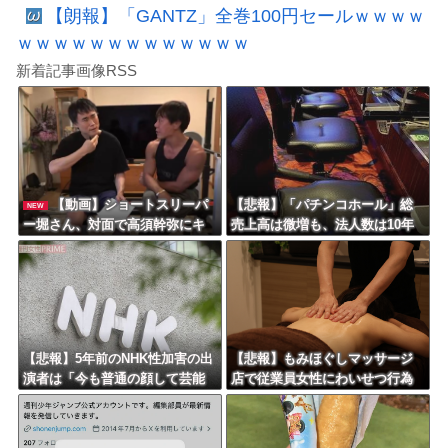
【朗報】「GANTZ」全巻100円セールｗｗｗｗ
ｗｗｗｗｗｗｗｗｗｗｗｗｗ
新着記事画像RSS
【動画】ショートスリーパ
【悲報】「パチンコホール」総
NEW
ー堀さん、対面で高須幹弥にキ
売上高は微増も、法人数は10年
レるｗｗｗｗｗｗｗｗｗ
間で半減 黒字企業割合は5年ぶ
りに7割超え
【悲報】5年前のNHK性加害の出
【悲報】もみほぐしマッサージ
演者は「今も普通の顔して芸能
店で従業員女性にわいせつ行為
活動してる」ネット「受信料を
かで男を逮捕ｗｗｗｗｗｗｗｗ
取るくらいなら詳細を伝えよ」
ｗ