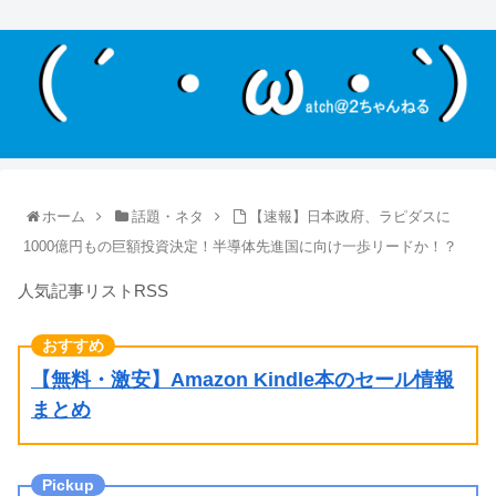
ホーム
話題・ネタ
【速報】日本政府、ラピダスに
1000億円もの巨額投資決定！半導体先進国に向け一歩リードか！？
人気記事リストRSS
【無料・激安】Amazon Kindle本のセール情報
まとめ