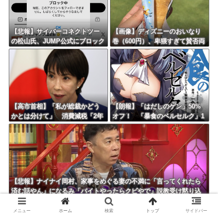
【悲報】サイバーコネクトツー
【画像】ディズニーのおいなり
の松山氏、JUMP公式にブロック
巻（600円）、卑猥すぎて賛否両
されるｗｗｗｗｗｗｗｗｗｗｗ
論ｗｗｗｗｗｗｗｗｗ
【高市首相】「私が総裁かどう
【朗報】「はだしのゲン」50%
かとは分けて」 消費減税「2年
オフ！ 「暴食のベルセルク」1
後に私の責任で戻す」発言を説
4巻無料ｗｗｗｗｗｗ
明
【悲報】ナイナイ岡村、家事をめぐる妻の不満に「言ってくれたら
済む話やん」になるみ「バイトやったらクビやで」説教受け黙り込
む
メニュー
ホーム
検索
トップ
サイドバー