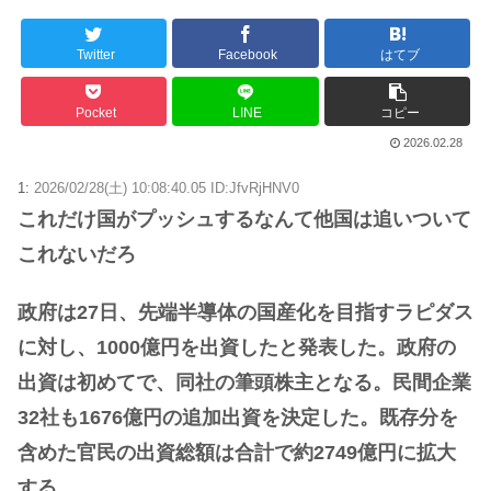
Powered by livedoor 相互RSS
Twitter
Facebook
はてブ
Pocket
LINE
コピー
2026.02.28
1:
2026/02/28(土) 10:08:40.05 ID:JfvRjHNV0
これだけ国がプッシュするなんて他国は追いついて
これないだろ
政府は27日、先端半導体の国産化を目指すラピダス
に対し、1000億円を出資したと発表した。政府の
出資は初めてで、同社の筆頭株主となる。民間企業
32社も1676億円の追加出資を決定した。既存分を
含めた官民の出資総額は合計で約2749億円に拡大
する。