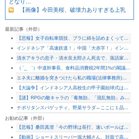
となり…
【画像】今田美桜、破壊力ありすぎる上乳
最新記事（外部）
【悲報】女子自転車競技、ブラに綿を詰めまくって空気抵抗を減らすチート技が発覚ｗｗ...
インドネシア「高速鉄道！」中国「大赤字！」インドネシア「運営会社の株式購入！（負...
清水アキラの息子・清水良太郎さん死去で、落語家・柳家小はだが「いじめ」「暴行」被...
（ ´_ゝ`）中道幹事長、食料品消費税2年間1%の閣議決定を批判 → 記者「中道...
エネ夫に離婚を突きつけたら私の職場(法律事務所)に乗り込んできた 堂々と「離婚の...
【大論争】インドネシア人高校生の甲子園始球式は「国際交流」か「政治利用」か
【謎】RPGの敵キャラの「毒無効」「混乱無効」みたいなのって冷静に考えるとおかし...
ナポリタンスパゲッティ、野菜サラダ←ここに１品加えて最強しろ
『ゴーストリコン ワイルドランズ』無料アプデ！
お勧め記事（外部）
【悲報】桑田真澄「今の野球は長打、速いボールばっか」
被災地・熊本、泥酔者の通報が止まらず県警が異例のお願い
【動画】ショートスリーパー堀大輔さん、対面で高須幹弥氏にガチギレ 思ったよりも空...
被災地・熊本、泥酔者の通報が止まらず県警が異例のお願い