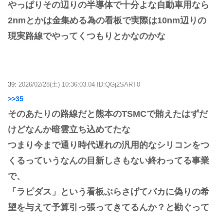
やっぱりその辺りの半導体で十分よな自動車用なら
2nmとかは金集める為の看板で実際は10nm辺りの
現実路線でやってくつもりとかなのかな
39:
2026/02/28(土) 10:36:03.04 ID:QGj2SART0
>>35
そのあたりの路線だと熊本のTSMCで賄えたはずだ
けどなんか暗雲立ち込めてたな
つまり今まで通り時代遅れの汎用的なシリコンをつ
くるっていうなんの目新しさもない終わってる事業
で、
「ラピダス」という看板ぶらさげてバカに偽りの希
望を与えて予算引っ張ってきてるんか？と勘ぐって