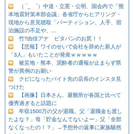
（ ´_ゝ`）中道・立憲・公明、国会内で「熊
本地震対策本部会議」各省庁からヒアリング・
現地から意見聴取「パーティション、人手、宿
泊施設の不足や、...
竹?由佳アナ ピタパンのお尻！！
【悲報】ワイのせいで会社を辞めた新人が
「3人」もいたことが発覚ｗｗｗｗｗ
被災地・熊本、泥酔者の通報が止まらず県
警が異例のお願い
クビになったバイト先の店長のインスタ見
つけた
【画像】日本さん、避難所が各国と比べて
優秀過ぎると話題に
年収1500万の父が退職。父「退職金も渡し
たよな？」母「貯金なんてないよー」父「全部
なくなったの！？」→予想外の返事に家族騒然