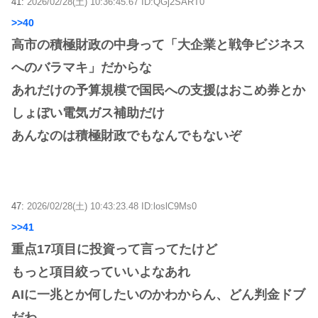
41:
2026/02/28(土) 10:36:45.67 ID:QGj2SART0
>>40
高市の積極財政の中身って「大企業と戦争ビジネス
へのバラマキ」だからな
あれだけの予算規模で国民への支援はおこめ券とか
しょぼい電気ガス補助だけ
あんなのは積極財政でもなんでもないぞ
47:
2026/02/28(土) 10:43:23.48 ID:loslC9Ms0
>>41
重点17項目に投資って言ってたけど
もっと項目絞っていいよなあれ
AIに一兆とか何したいのかわからん、どん判金ドブ
だわ