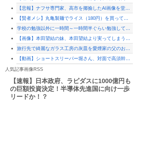
【悲報】ナフサ専門家、高市を揶揄したAI画像を堂々と載せる （※画像あり）
韓国警察、大韓サッカー協会を家宅捜索 代表監督選考巡り
【賢者メシ】丸亀製麺でライス（180円）を買って天かす乗っけてタレをかけて食うと...
【配信者】「金バエ」のSNS更新が1週間途絶え、様々な憶測が飛び交う。1週間ぶり...
学校の勉強以外に一時間～一時間半ぐらい勉強してるんだけどそんなもん？
【緊急速報】NYで警官が黒人男性の首を絞め、暴動第二波不可避へ
【画像】本田望結の妹、本田望結より実ってしまうｗｗｗｗｗｗｗｗ
旅行先で綺麗なガラス工房の灰皿を愛煙家の父のお土産にしたんだけどダイソーでそっく...
【動画】ショートスリーパー堀さん、対面で高須幹弥にキレる ← 睡眠は大事だと話題
Powered by livedoor 相互RSS
【動画】ロシアの空挺兵、パラシュートが開かずに墜落してしまう。
人気記事画像RSS
白石「あ、あきら様……？」あきら「……白石」
【速報】日本政府、ラピダスに1000億円も
の巨額投資決定！半導体先進国に向け一歩
8/4のニュース
リードか！？
日本旅行キャンセルすべきか…1万年ぶり史上最大級の火山の兆し＝韓国の反応
更新中止のお知らせ
海外「おめでとうタキ！」リヴァプール南野がバースデーゴール！！