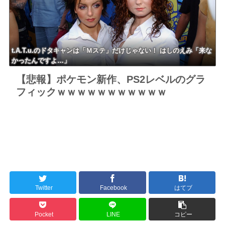
外タイトル『LOL』として世界2
5ヶ国・地域で展開
t.A.T.u.のドタキャンは「Ｍステ」だけじゃない！ はしのえみ「来な
かったんですよ…」
【悲報】ポケモン新作、PS2レベルのグラ
フィックｗｗｗｗｗｗｗｗｗｗｗ
Twitter
Facebook
はてブ
Pocket
LINE
コピー