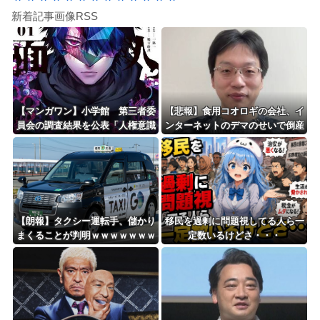
新着記事画像RSS
【マンガワン】小学館 第三者委
【悲報】食用コオロギの会社、イ
員会の調査結果を公表「人権意識
ンターネットのデマのせいで倒産
十分でなかった」 性加害歴ある
ｗｗｗｗｗｗｗｗｗｗｗｗ
漫画家を別名義で起用
【朗報】タクシー運転手、儲かり
移民を過剰に問題視してる人ら一
まくることが判明ｗｗｗｗｗｗｗ
定数いるけどさ・・・
ｗｗｗｗｗｗｗｗｗｗｗｗｗｗｗ
ｗｗｗ