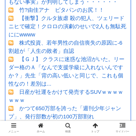
もない事実』が判明してしまう・・・・・・
竹?由佳アナ ピタパンのお尻！！
【衝撃】クルタ族虐 殺の犯人、ツェリード
ニヒで確定！クロロの演劇のせいで2人も無駄死
ににwwww
株式投資、若年男性の自信喪失の原因に-6
割超が「人生の敗者」自認
【ＧＪ】 クラスに迷惑な池沼がいた。リー
ダー格のＡ「なんで支援学級に入れないんです
か？」先生「背の高い低いと同じで、これも個
性なの！差別は...
日産が社運をかけて発売するSUVｗｗｗｗ
ｗｗｗ
かつて650万部を誇った「週刊少年ジャン
プ」、発行部数が初の100万部割れ
【画像】 日産が社運をかけて発売するSUV
メニュー
ホーム
検索
トップ
サイドバー
ｗｗｗｗｗｗｗ