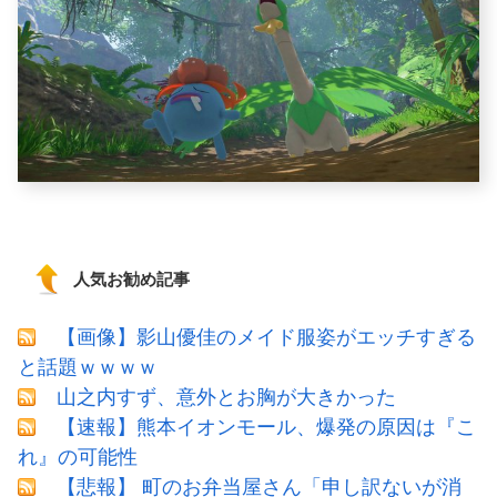
人気お勧め記事
【画像】影山優佳のメイド服姿がエッチすぎる
と話題ｗｗｗｗ
山之内すず、意外とお胸が大きかった
【速報】熊本イオンモール、爆発の原因は『こ
れ』の可能性
【悲報】 町のお弁当屋さん「申し訳ないが消