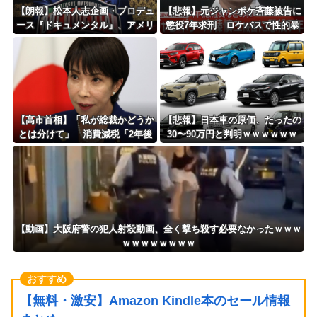
【朗報】松本人志企画・プロデュ
【悲報】元ジャンポケ斉藤被告に
ース『ドキュメンタル』、アメリ
懲役7年求刑 ロケバスで性的暴
カで初の制作が決定！ 海外タイ
行の罪ｗｗｗｗｗｗｗｗｗ
トル『LOL』として世界25ヶ国・
地域で展開
【高市首相】「私が総裁かどうか
【悲報】日本車の原価、たったの
とは分けて」 消費減税「2年後
30〜90万円と判明ｗｗｗｗｗｗ
に私の責任で戻す」発言を説明
ｗｗｗｗｗ
【動画】大阪府警の犯人射殺動画、全く撃ち殺す必要なかったｗｗｗ
ｗｗｗｗｗｗｗｗ
【無料・激安】Amazon Kindle本のセール情報