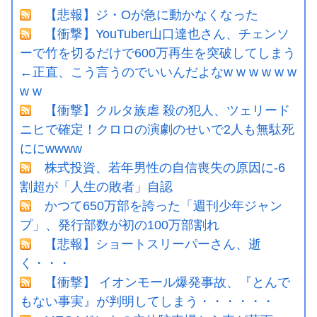
【悲報】ジ・Oが急に動かなくなった
【衝撃】YouTuber山口達也さん、チェンソ
ーで竹を切るだけで600万再生を突破してしまう
←正直、こう言うのでいいんだよなw w w w w w
w w
【衝撃】クルタ族虐 殺の犯人、ツェリード
ニヒで確定！クロロの演劇のせいで2人も無駄死
ににwwww
株式投資、若年男性の自信喪失の原因に-6
割超が「人生の敗者」自認
かつて650万部を誇った「週刊少年ジャン
プ」、発行部数が初の100万部割れ
【悲報】ショートスリーパーさん、逝
く・・・
【衝撃】 イオンモール爆発事故、『とんで
もない事実』が判明してしまう・・・・・・