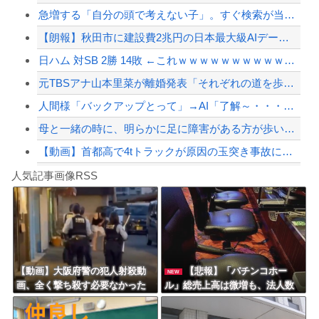
急増する「自分の頭で考えない子」。すぐ検索が当たり前に…スマホ時代の“親切すぎる...
【衝撃】イオンモール爆発事故、『とんでもない事実』が判明してしまう・・・・・・
【朗報】秋田市に建設費2兆円の日本最大級AIデータセンター建設へ UAEなどが投...
「ジャニーさんとつかこうへい氏は同じ」少年隊・錦織一清が明かすレジェンドの共通点...
日ハム 対SB 2勝 14敗 ←これｗｗｗｗｗｗｗｗｗｗｗｗｗｗｗｗｗｗｗｗ
【配信者】「金バエ」のSNS更新が1週間途絶え、様々な憶測が飛び交う。1週間ぶり...
元TBSアナ山本里菜が離婚発表「それぞれの道を歩むこととなりました」
【緊急速報】NYで警官が黒人男性の首を絞め、暴動第二波不可避へ
人間様「バックアップとって」→AI「了解～・・・あ、間違えた」→ガチで洒落になら...
母と一緒の時に、明らかに足に障害がある方が歩いていた。母「なんであんな歩き方なの...
【動画】首都高で4tトラックが原因の玉突き事故に巻き込まれた軽バンの車載。
Powered by livedoor 相互RSS
【私はあなたの味方】交際歴ゼロの同級生宅に唐揚げや文庫本を20回以上届けた24歳...
人気記事画像RSS
アガサ博士「今日はみんなでうなぎを食べに行くぞい」
8/4のニュース
日本旅行キャンセルすべきか…1万年ぶり史上最大級の火山の兆し＝韓国の反応
更新中止のお知らせ
【動画】大阪府警の犯人射殺動
【悲報】「パチンコホー
NEW
画、全く撃ち殺す必要なかった
ル」総売上高は微増も、法人数
海外「おめでとうタキ！」リヴァプール南野がバースデーゴール！！
ｗｗｗｗｗｗｗｗｗｗｗ
は10年間で半減 黒字企業割合
は5年ぶりに7割超え