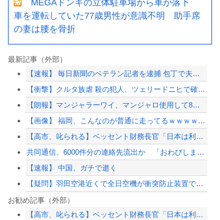
MEGAドンキの立体駐車場から車が落下
車を運転していた77歳男性が意識不明 助手席
の妻は腰を骨折
最新記事（外部）
【速報】 毎日新聞のベテラン記者を逮捕 包丁で夫を脅した容疑
【衝撃】クルタ族虐 殺の犯人、ツェリードニヒで確定！クロロの演劇のせいで2人も無...
【朗報】マンジャラーワイ、マンジャロ使用して8週間たった結果
【画像】 福岡、こんなのが普通に走ってるｗｗｗｗｗｗｗｗｗｗｗｗｗｗｗｗ
【高市、叱られる】ベッセント財務長官「日本は利上げして政権は金融・財政政策をとっ...
共同通信、6000件分の連絡先流出か 「おわびします」とラフな軽い謝罪コメントを...
【速報】 中国、ガチで逝く
【疑問】羽田空港近くで全日空機が衝突防止装置で作動回避。これで「ニアミスではない...
【悲報】高市首相の“個人的なSNS投稿”で習近平ブチギレ説ｗｗｗｗｗ
お勧め記事（外部）
【高市、叱られる】ベッセント財務長官「日本は利上げして政権は金融・財政政策をとっ...
【AI】Google、Geminiが大赤字、史上初のマイナスキャッシュフローに陥...