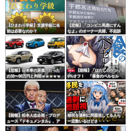
Powered by livedoor 相互RSS
【ひまわり学級】支援学級に名
【悲報】「コンビニ馬鹿にすん
前は必要なのか？
なよ」のオーナー夫婦、不起訴
ｗｗｗｗｗｗｗｗ
【悲報】日本車の原価、たった
【朗報】「はだしのゲン」5
NEW
の30〜90万円と判明ｗｗｗｗｗ
0%オフ！ 「暴食のベルセル
ｗｗｗｗｗｗ
ク」14巻無料ｗｗｗｗｗｗ
【朗報】松本人志企画・プロデ
移民を過剰に問題視してる人ら
ュース『ドキュメンタル』、ア
一定数いるけどさ・・・
メリカで初の制作が決定！ 海