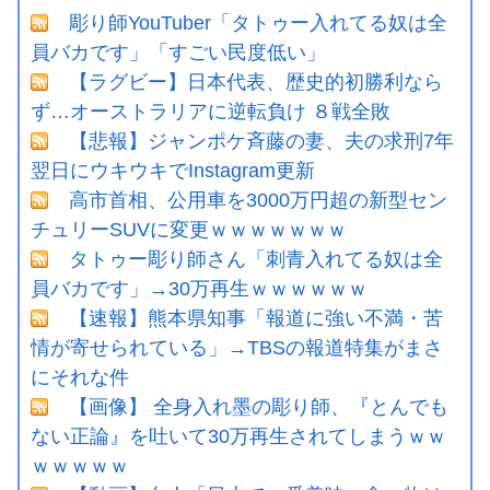
彫り師YouTuber「タトゥー入れてる奴は全
員バカです」「すごい民度低い」
【ラグビー】日本代表、歴史的初勝利なら
ず…オーストラリアに逆転負け ８戦全敗
【悲報】ジャンポケ斉藤の妻、夫の求刑7年
翌日にウキウキでInstagram更新
高市首相、公用車を3000万円超の新型セン
チュリーSUVに変更ｗｗｗｗｗｗｗ
タトゥー彫り師さん「刺青入れてる奴は全
員バカです」→30万再生ｗｗｗｗｗｗ
【速報】熊本県知事「報道に強い不満・苦
情が寄せられている」→TBSの報道特集がまさ
にそれな件
【画像】 全身入れ墨の彫り師、『とんでも
ない正論』を吐いて30万再生されてしまうｗｗ
ｗｗｗｗｗ