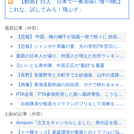
【動画】白人「日本で一番美味い食べ物は
これな、試してみろ！飛ぶぞ」
最新記事（外部）
【悲報】 中国、橋の欄干が強風一発で粉々に 鉄筋ゼロ 当局「接着剤でくっつけただ...
【悲報】ジャンポケ斉藤の妻、夫の求刑7年翌日にウキウキでInstagram更新
最新の日本人が減り、外国人が増えた街市ランキングをご覧下さい→5位川口市、4位京...
元いいとも青年隊、中居正広の”素顔”を暴露
【長野】安曇野市と大町市で土砂崩落 山中の道路が寸断 宿泊客や登山客など計400...
【画像】東海道新幹線の自由席、ガチで終わるｗｗｗｗ
PTA会長「PTA参加拒否した親へ最終警告。こうなってもいい？」
「自衛隊員や報道カメラマンのフリをして泥棒を…」500万円分の預金通帳を盗まれた...
習近平さん、腐敗撲滅に本気を出した結果…半年で53万8000件ｗｗｗ
お勧め記事（外部）
Amazon「注文をキャンセルしました。身分証を提出してください」 X民「は？怪...
ショートスリーパー堀大輔氏、涙を流す
【トー横キッズ】家庭環境や毒親とのトラブルに悩む若者「大人に相談しても具体的に何...
【夏の悲劇】父親、溺れた息子を救おうとしてﾀﾋ亡 →専門家も警鐘「救助は二次被害...