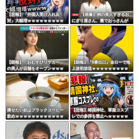
【悲報】「外国人受け入れ反
【画像】例の美人すぎるお
NEW
対」大幅増ｗｗｗｗｗｗｗｗｗ
にぎり屋さん、裏でおっさんが
ｗｗｗｗｗｗｗｗｗ
握っていたｗｗｗｗｗｗｗｗｗ
ｗｗｗｗｗｗｗｗ
【朗報】「おむすびリヤカー」
【朗報】『8番出口』金ローで地
の美人が店舗をオープンｗｗｗ
上波初放送ｗｗｗｗｗｗｗｗｗ
ｗｗｗｗｗｗｗｗｗ
ｗｗｗｗ
痩せたい奴はブラックコーヒー
【悲報】靖国神社、軍服コスプ
飲めｗｗｗｗｗｗｗｗｗｗｗｗ
レでの参拝を禁止へｗｗｗｗｗ
ｗ
ｗｗｗｗｗｗｗｗｗｗｗｗｗｗ