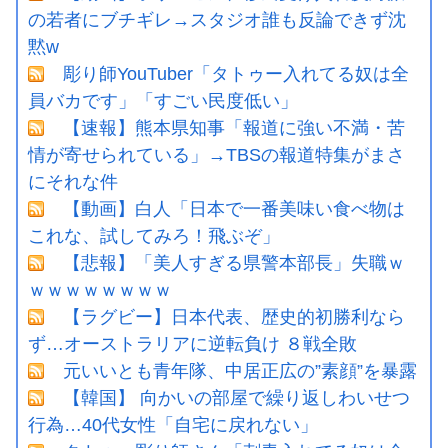
の若者にブチギレ→スタジオ誰も反論できず沈
黙w
彫り師YouTuber「タトゥー入れてる奴は全
員バカです」「すごい民度低い」
【速報】熊本県知事「報道に強い不満・苦
情が寄せられている」→TBSの報道特集がまさ
にそれな件
【動画】白人「日本で一番美味い食べ物は
これな、試してみろ！飛ぶぞ」
【悲報】「美人すぎる県警本部長」失職ｗ
ｗｗｗｗｗｗｗｗ
【ラグビー】日本代表、歴史的初勝利なら
ず…オーストラリアに逆転負け ８戦全敗
元いいとも青年隊、中居正広の”素顔”を暴露
【韓国】 向かいの部屋で繰り返しわいせつ
行為…40代女性「自宅に戻れない」