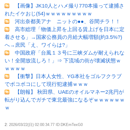
【画像】JK10人とハメ撮り770本撮って逮捕さ
れたイケおじ(54)ｗｗｗｗｗｗｗｗｗ
河出奈都美アナ ニットの●●、谷間チラ！！
高市総理「物価上昇を上回る賃上げを日本に定
着させる」→国家公務員の月給大幅増額(約3.5%?)
へ→庶民「え、ワイらは?」
中国政府「台風１３号に三峡ダムが耐えられな
い！全開放流しろ！」⇒ 下流域の街が壊滅状態ｗ
ｗｗｗｗ
【衝撃】日本人女性、YG本社をゴルフクラブ
でボコボコにして現行犯逮捕ｗｗｗ
【朗報】 秋田県、UAEのオイルマネー2兆円が
転がり込んでガチで東北最強になるぞｗｗｗｗｗｗ
ｗ
2:
2026/03/22(日) 02:00:34.77 ID:DKEmTexG0