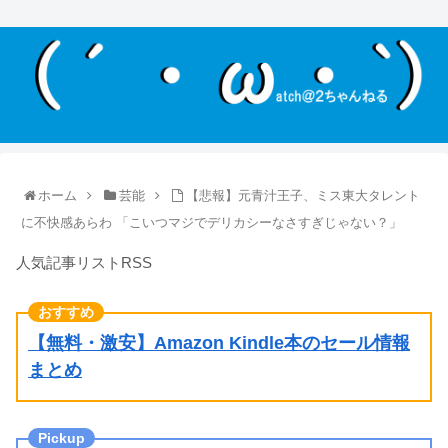
ホーム
芸能
【悲報】元青汁王子、ミス東大タレント
に不快感あらわ 「こいつマジでデリカシーなさすぎじゃない？」
人気記事リストRSS
【無料・激安】Amazon Kindle本のセール情報
まとめ