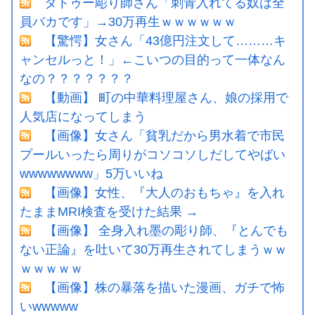
タトゥー彫り師さん「刺青入れてる奴は全
員バカです」→30万再生ｗｗｗｗｗｗ
【驚愕】女さん「43億円注文して………キ
ャンセルっと！」←こいつの目的って一体なん
なの？？？？？？？
【動画】 町の中華料理屋さん、娘の採用で
人気店になってしまう
【画像】女さん「貧乳だから男水着で市民
プールいったら周りがコソコソしだしてやばい
wwwwwwww」5万いいね
【画像】女性、『大人のおもちゃ』を入れ
たままMRI検査を受けた結果 →
【画像】 全身入れ墨の彫り師、『とんでも
ない正論』を吐いて30万再生されてしまうｗｗ
ｗｗｗｗｗ
【画像】株の暴落を描いた漫画、ガチで怖
いwwwww