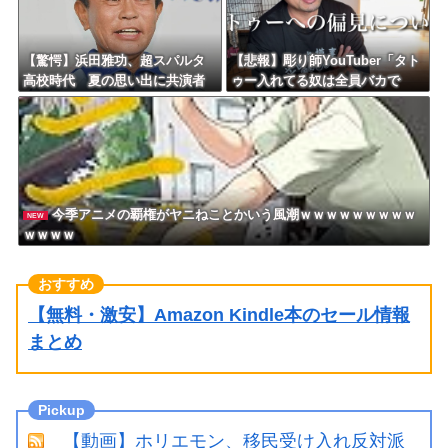
【驚愕】浜田雅功、超スパルタ
【悲報】彫り師YouTuber「タト
高校時代 夏の思い出に共演者
ゥー入れてる奴は全員バカで
衝撃「ええ？」「それはかわい
す。すごい民度低い」
そう」
今季アニメの覇権がヤニねことかいう風潮ｗｗｗｗｗｗｗｗｗ
NEW
ｗｗｗｗ
【無料・激安】Amazon Kindle本のセール情報
まとめ
【動画】ホリエモン、移民受け入れ反対派