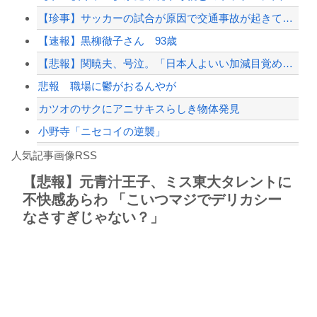
【珍事】サッカーの試合が原因で交通事故が起きてしまう。
世耕議員、国会で審議・議決した予算を財務省が勝手に３兆円動かしていると指摘・問題...
【速報】黒柳徹子さん 93歳
【配信者】「金バエ」のSNS更新が1週間途絶え、様々な憶測が飛び交う。1週間ぶり...
【悲報】関暁夫、号泣。「日本人よいい加減目覚めろ！」と涙の訴え
【緊急速報】NYで警官が黒人男性の首を絞め、暴動第二波不可避へ
悲報 職場に鬱がおるんやが
カツオのサクにアニサキスらしき物体発見
小野寺「ニセコイの逆襲」
Powered by livedoor 相互RSS
【シンデレラガールズ】百鬼夜行をテーマとしたPOP UP SHOPが東京・大阪に...
人気記事画像RSS
【言うて人手不足だし？】未経験から「エンジニア」になるという選択‥‥
【悲報】元青汁王子、ミス東大タレントに
不快感あらわ 「こいつマジでデリカシー
8/4のニュース
なさすぎじゃない？」
日本旅行キャンセルすべきか…1万年ぶり史上最大級の火山の兆し＝韓国の反応
更新中止のお知らせ
海外「おめでとうタキ！」リヴァプール南野がバースデーゴール！！