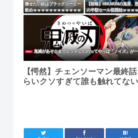
痩せたい奴はブラックコーヒー
【朗報】HIKAKINの鬼茶、
飲めｗｗｗｗｗｗｗｗｗｗｗｗ
の半額セール怪開始ｗｗｗ
ｗ
ｗｗｗｗｗｗｗｗｗ
鬼滅があそこまでヒットしたのってやっぱ「ノイズ」が一
NEW
【愕然】チェンソーマン最終話
らいクソすぎて誰も触れてない