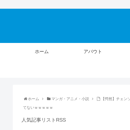
ホーム
アバウト
ホーム
マンガ・アニメ・小説
【愕然】チェン
てないｗｗｗｗｗ
人気記事リストRSS