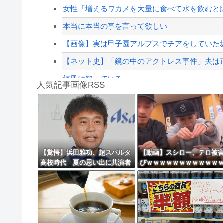
中国「大豪雨！」三峡ダム「基礎部分破損」中国「
女性「増えるワカメを大量に食べて水を飲むと腹
【配信者】「金バエ」のSNS更新が1週間途絶え
本当に本当の事を言って欲しい
【緊急速報】NYで警官が黒人男性の首を絞め
【画像】実は甲子園アルプスでチアをしていた
【ネット史】「鏡の中のアクトレス事件」夫は正
短冊は知っている
人気記事画像RSS
【動画】世界一過酷なオフロードレースのコー
大男「1回戦の相手はこのｶﾞｷか？楽勝だな」少
8/4のニュース
日本旅行キャンセルすべきか…1万年ぶり史上
【驚愕】浜田雅功、超スパルタ
【動画】スシロー、テロ被
高校時代 夏の思い出に共演者
びｗｗｗｗｗｗｗｗｗｗｗ
更新中止のお知らせ
衝撃「ええ？」「それはかわい
そう」
海外「おめでとうタキ！」リヴァプール南野が