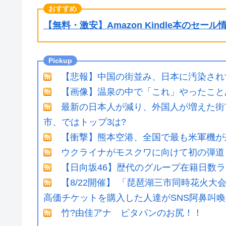
【無料・激安】Amazon Kindle本のセー
【悲報】中国の街並み、日本に汚染され
【画像】温泉の中で「これ」やったことあ
最新の日本人が減り、外国人が増えた街
市、ではトップ3は?
【衝撃】熊本空港、全国で最も米軍機が
ウクライナがモスクワに向けて初の弾道
【日向坂46】歴代のグループ在籍日数
【8/22開催】 「琵琶湖三市同時花火
高価チケットを購入した人達がSNS阿鼻叫喚
竹?由佳アナ ピタパンのお尻！！