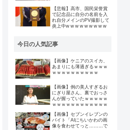
【悲報】高市、国民栄誉賞
で記念品に自分の名前を入
れ自分メインのPV撮影して
炎上中w w w w w w w w w
今日の人気記事
【画像】ケニアのスイカ、
あまりにも薄過ぎるｗｗｗ
ｗｗｗｗｗｗｗｗｗｗ
【画像】例の美人すぎるお
にぎり屋さん、裏でおっさ
んが握っていたｗｗｗｗｗ
ｗｗｗｗｗｗｗｗｗｗｗｗ
【画像】セブンイレブンの
バイト「AIにちいかわの画
像を食わせてっと………で