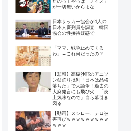
たのってやっぱ「ノイズ」
が一切無いからよな
日本サッカー協会が4人の
日本人審判員を調査 韓国
協会の性接待疑惑で
「ママ、戦争止めてくる
わ」←これ何だったの？
【悲報】高樹沙耶のアニソ
ン盆踊り批判「日本は品格
落ちた」で大論争！過去の
大麻発言にも飛び火…「炎
上気味なので」自ら幕引き
図る
【動画】スシロー、テロ被
害再びｗｗｗｗｗｗｗｗｗ
ｗｗｗ