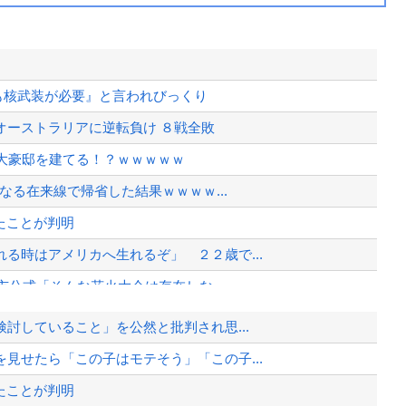
本も核武装が必要』と言われびっくり
オーストラリアに逆転負け ８戦全敗
大豪邸を建てる！？ｗｗｗｗｗ
なる在来線で帰省した結果ｗｗｗｗ...
たことが判明
る時はアメリカへ生れるぞ」 ２２歳で...
市公式「そんな花火大会は存在しな...
つの能力を3倍にしてやるぞ＾＾」←...
討していること」を公然と批判され思...
見せたら「この子はモテそう」「この子...
wwwwwwwwwwww...
たことが判明