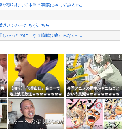
全力放流！」台風13号「中国上陸予...
が膨らむって本当？実際にやってみるわ...
、様々な憶測が飛び交う。1週間ぶり...
、暴動第二波不可避へ
坂道メンバーたちがこちら
しかったのに、なぜ喧嘩は終わらなかっ...
ス設計が絶対におかしい（笑）
Powered by livedoor 相互RSS
年剣士「…ふんっ、あまり調子に乗ら...
最大級の火山の兆し＝韓国の反応
害再
【朗報】『8番出口』金ローで
今季アニメの覇権がヤニねこと
ｗ
地上波初放送ｗｗｗｗｗｗｗｗ
かいう風潮ｗｗｗｗｗｗｗｗｗ
ｗｗｗｗｗ
ｗｗｗｗ
バースデーゴール！！