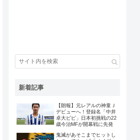
新着記事
【朗報】元レアルの神童Ｊ
デビューへ！登録名「中井
卓大ピピ」日本初挑戦の22
歳今治MFが開幕戦に先発
鬼滅があそこまでヒットし