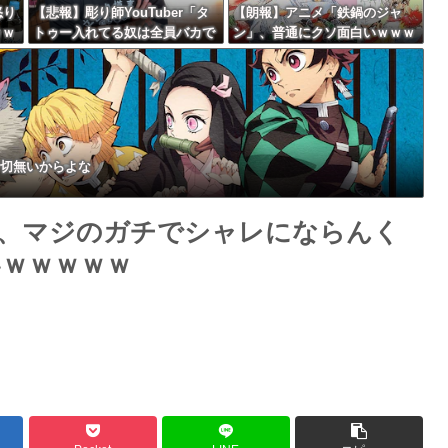
怒り
【悲報】彫り師YouTuber「タ
【朗報】アニメ「鉄鍋のジャ
ｗｗ
トゥー入れてる奴は全員バカで
ン」、普通にクソ面白いｗｗｗ
Powered by livedoor 相互RSS
す。すごい民度低い」
ｗｗｗｗｗｗｗｗ
切無いからよな
、マジのガチでシャレにならんく
ｗｗｗｗｗ