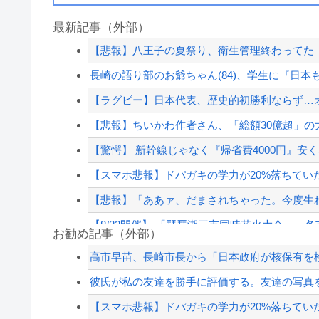
最新記事（外部）
【悲報】八王子の夏祭り、衛生管理終わってた
長崎の語り部のお爺ちゃん(84)、学生に『日
【ラグビー】日本代表、歴史的初勝利ならず…
【悲報】ちいかわ作者さん、「総額30億超」の
【驚愕】 新幹線じゃなく『帰省費4000円』安く
【スマホ悲報】ドパガキの学力が20%落ちてい
【悲報】「ああァ、だまされちゃった。今度生れ
【8/22開催】 「琵琶湖三市同時花火大会」、各
お勧め記事（外部）
神様「筋力、走力、泳力、自転車力………どれか1
高市早苗、長崎市長から「日本政府が核保有を検
さんま「どこでもドア？あれ不便やで」
彼氏が私の友達を勝手に評価する。友達の写真を
【速報】村上26本 大谷26本wwwwwwwwwwwww
【スマホ悲報】ドパガキの学力が20%落ちてい