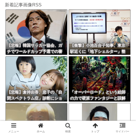
新着記事画像RSS
【悲報】韓国サッカー協会、ガ
【衝撃】小池百合子知事、東京
チでワールドカップ予選での審
駅近くに「地下シェルター」整
判への性接待がバレ大炎上大騒
備を正式表明ｗｗｗｗｗｗｗｗ
ぎにｗｗｗｗｗｗｗｗ
ｗ
【悲報】倉持由香、息子の「自
「オーバーロード」という絵師
閉スペクトラム症」診断にショ
の力で硬派ファンタジーと誤解
ックで涙… 見逃していた乳幼児
させ人気出たなろう作品ｗｗｗ
期のサインとは？
ｗｗｗｗｗｗ
メニュー
ホーム
検索
トップ
サイドバー