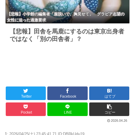
【悲報】小学館の編集者「服脱いで、胸見せて」 グラビア志望の
女性に迫った過激要求
【悲報】田舎を馬鹿にするのは東京出身者
ではなく「別の田舎者」？
Twitter
Facebook
はてブ
Pocket
LINE
コピー
2026.04.26
1:
2026/04/25(土) 23:45:41.71 ID:DBRkUdu19