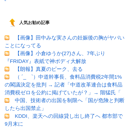
人気お勧め記事
【画像】田中みな実さんの妊娠後の胸がヤバい
ことになってる
【画像】小倉ゆうか(27)さん、7年ぶり
『FRIDAY』表紙で神ボディ大解放
【朗報】真夏のピーク、去る
（ ´_ゝ`）中道幹事長、食料品消費税2年間1%
の閣議決定を批判 → 記者「中道改革連合は食料品
消費税ゼロを公約に掲げていたが？」→ 階猛氏「
中国、技術者の出国を制限へ「国が危険と判断
したら出国禁止」
KDDI、楽天への回線貸し出し終了へ 都市部で
9月末に