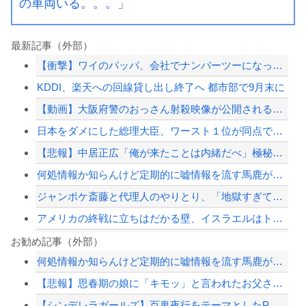
の車両いる。。。」
最新記事（外部）
【衝撃】ワイのパッパ、会社でナンバーツーになった結果ｗｗｗｗｗｗｗｗｗｗ
KDDI、楽天への回線貸し出し終了へ 都市部で9月末に
【動画】大阪府警のおっさん射殺映像が公開される。当然のように無抵抗だったことが発...
日本をダメにした総理大臣、ワースト１位が同点でこの人ｗｗｗｗｗｗ
【悲報】中居正広「俺が来たことは内緒だべ」極秘で熊本でボランティアをしていた
何処情報か知らんけど定期的に嘘情報を流す馬鹿がいる
ジャンポケ斎藤と代理人のやりとり、「地獄すぎて完全にコントになってる……」と衝撃...
アメリカの終戦に立ちはだかる壁、イスラエルはトランプ和平案に「同意せず」！
ショートスリーパー堀大輔、高須幹弥にブチギレ
お勧め記事（外部）
何処情報か知らんけど定期的に嘘情報を流す馬鹿がいる
韓国サッカーのイメージが墜落
【悲報】思春期の娘に「キモッ」と言われたお父さん、グレる
ショートスリーパー堀大輔、高須幹弥にブチギレ
【シンデレラガールズ】百鬼夜行をテーマとしたPOP UP SHOPが東京・大阪に...
【最近】冷たい空調服ってやつが出てるらしくめっちゃ欲しい