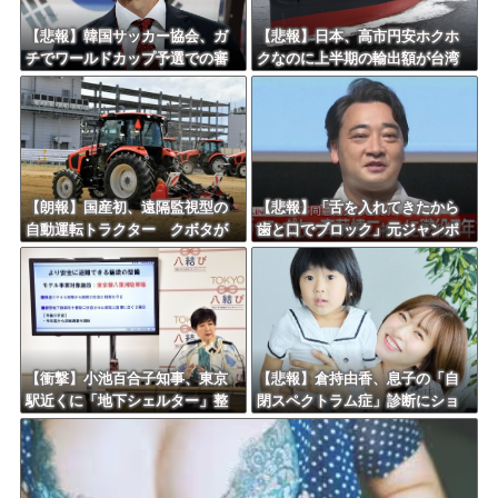
Powered by livedoor 相互RSS
【悲報】韓国サッカー協会、ガ
【悲報】日本、高市円安ホクホ
チでワールドカップ予選での審
クなのに上半期の輸出額が台湾
判への性接待がバレ大炎上大騒
と韓国に抜かれる・・・
ぎにｗｗｗｗｗｗｗｗ
【朗報】国産初、遠隔監視型の
【悲報】「舌を入れてきたから
自動運転トラクター クボタが
歯と口でブロック」元ジャンポ
来春に発売！！！
ケ斉藤の不同意性交公判
【衝撃】小池百合子知事、東京
【悲報】倉持由香、息子の「自
駅近くに「地下シェルター」整
閉スペクトラム症」診断にショ
備を正式表明ｗｗｗｗｗｗｗｗ
ックで涙… 見逃していた乳幼児
ｗ
期のサインとは？