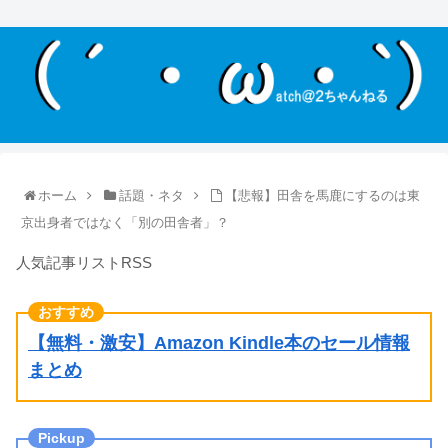
ホーム
話題・ネタ
【悲報】田舎を馬鹿にするのは東
京出身者ではなく「別の田舎者」？
人気記事リストRSS
【無料・激安】Amazon Kindle本のセール情報
まとめ