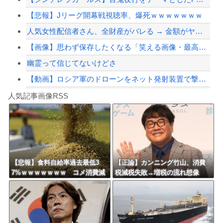
【悲報】Jリーグ開幕戦視聴率、爆死ｗｗｗｗｗｗｗ
【配信者】「金バエ」のSNS更新が1週間途絶え、様々な憶測が飛び交う。1週間ぶり...
人気女性配信者さん、全財産がバレる → 金額がヤバすぎるｗｗｗｗｗｗ
【緊急速報】NYで警官が黒人男性の首を絞め、暴動第二波不可避へ
【画像】思わず保存したくなる「笑える画像・最高な画像」貼っていけｗｗｗｗｗ
幽霊って信じてないけどさ
【動画】ロシア軍のドローンをネット発射装置で撃墜するウクライナ。
Powered by livedoor 相互RSS
【最近】冷たい空調服ってやつが出てるらしくめっちゃ欲しい
人気記事画像RSS
実況「金メダルをとった萩野には俺さんへの挑戦権を手にしました！」俺「ほう君が萩野...
8/4のニュース
日本旅行キャンセルすべきか…1万年ぶり史上最大級の火山の兆し＝韓国の反応
更新中止のお知らせ
【悲報】食料自給率過去最低3
【正論】カンニング竹山、消費
7%ｗｗｗｗｗｗｗ コメ消費減
税減税失敗→増税の流れ想像
海外「おめでとうタキ！」リヴァプール南野がバースデーゴール！！
響く・・・
「次誰が総理やりたいと思いま
す？」