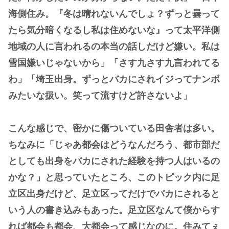
海側住み。『冬は晴れないんでしょ？ずっと曇って
たら気分暗くなるし私は住めないな』って太平洋側
地域の人に言われるの本当の話しだけど嫌い。私は
雪国嫌いじゃないから」「さす九さす九言われてる
わ」「埼玉出身。ずっとバカにされイジってナンボ
みたいな扱い。笑って流すけど許さないよ」
こんな感じで、密かに傷ついている田舎者は多い。
ちなみに「じゃあ都会はどうなんだろう、都市部だ
としても出身をバカにされた経験を持つ人はいるの
かな？」と思っていたところ、このトピック内に足
立区出身だけど、足立区ってだけでバカにされると
いう人の書き込みもあった。足立区なんて僕からす
れば都会も都会、大都会って感じなのに。住みてぇ