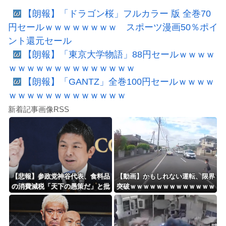
【朗報】「ドラゴン桜」フルカラー 版 全巻70
円セールｗｗｗｗｗｗｗｗ スポーツ漫画50％ポイ
ント還元セール
【朗報】「東京大学物語」88円セールｗｗｗｗ
ｗｗｗｗｗｗｗｗｗｗｗｗｗｗ
【朗報】「GANTZ」全巻100円セールｗｗｗｗ
ｗｗｗｗｗｗｗｗｗｗｗｗｗ
新着記事画像RSS
【悲報】参政党神谷代表、食料品
【動画】かもしれない運転、限界
の消費減税「天下の愚策だ」と批
突破ｗｗｗｗｗｗｗｗｗｗｗｗｗ
判ｗｗｗｗｗｗｗｗｗｗｗｗ
ｗｗｗｗ