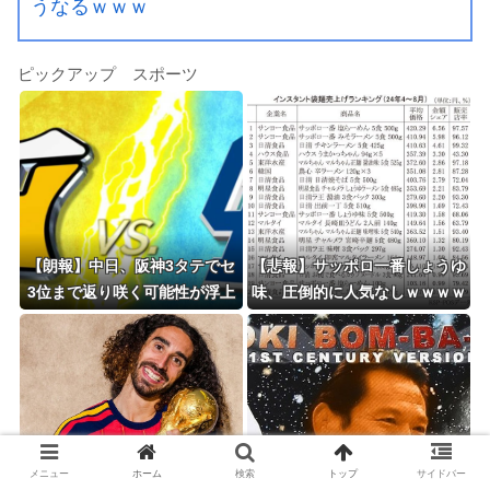
うなるｗｗｗ
ピックアップ スポーツ
【朗報】中日、阪神3タテでセ
【悲報】サッポロ一番しょうゆ
3位まで返り咲く可能性が浮上
味、圧倒的に人気なしｗｗｗｗ
wwwwww
ｗｗｗｗｗｗ
メニュー
ホーム
検索
トップ
サイドバー
【動画】スペイン代表のククレ
横濱漢祭 2026、「AIアントニ