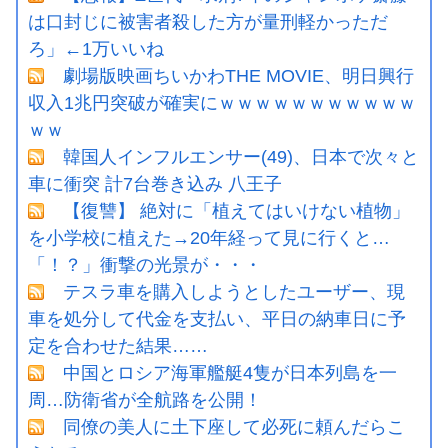
は口封じに被害者殺した方が量刑軽かっただ
ろ」←1万いいね
劇場版映画ちいかわTHE MOVIE、明日興行
収入1兆円突破が確実にｗｗｗｗｗｗｗｗｗｗｗ
ｗｗ
韓国人インフルエンサー(49)、日本で次々と
車に衝突 計7台巻き込み 八王子
【復讐】 絶対に「植えてはいけない植物」
を小学校に植えた→20年経って見に行くと…
「！？」衝撃の光景が・・・
テスラ車を購入しようとしたユーザー、現
車を処分して代金を支払い、平日の納車日に予
定を合わせた結果……
中国とロシア海軍艦艇4隻が日本列島を一
周…防衛省が全航路を公開！
同僚の美人に土下座して必死に頼んだらこ