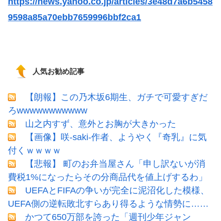
https://news.yahoo.co.jp/articles/3e48d7a6b5458
9598a85a70ebb7659996bbf2ca1
人気お勧め記事
【朗報】この乃木坂6期生、ガチで可愛すぎだ
ろwwwwwwwwwww
山之内すず、意外とお胸が大きかった
【画像】咲-saki-作者、ようやく『奇乳』に気
付くｗｗｗｗ
【悲報】 町のお弁当屋さん「申し訳ないが消
費税1%になったらその分商品代を値上げするわ」
UEFAとFIFAの争いが完全に泥沼化した模様、
UEFA側の逆転敗北すらあり得るような情勢に……
かつて650万部を誇った「週刊少年ジャン