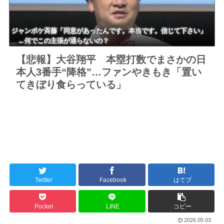
ジャンポケ斉藤「同意があったんです。本当です。信じて下さい」
←何でこの主張が通らないの？
【悲報】大谷翔平 本塁打数でまさかの日
本人3番手“降格”…ファンやきもき「置い
てきぼり食らっている」
Twitter
Facebook
はてブ
Pocket
LINE
コピー
2026.05.03