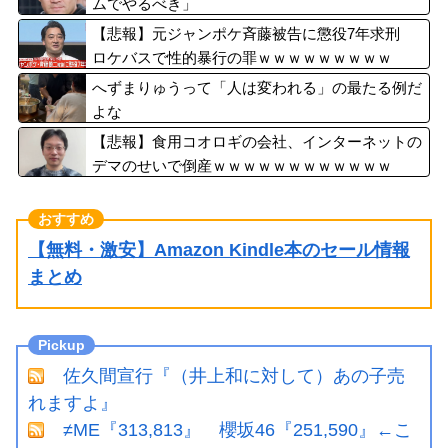
ムでやるべき」
【悲報】元ジャンポケ斉藤被告に懲役7年求刑
ロケバスで性的暴行の罪ｗｗｗｗｗｗｗｗｗ
へずまりゅうって「人は変われる」の最たる例だ
よな
【悲報】食用コオロギの会社、インターネットの
デマのせいで倒産ｗｗｗｗｗｗｗｗｗｗｗｗ
【無料・激安】Amazon Kindle本のセール情報
まとめ
佐久間宣行『（井上和に対して）あの子売
れますよ』
≠ME『313,813』 櫻坂46『251,590』←こ