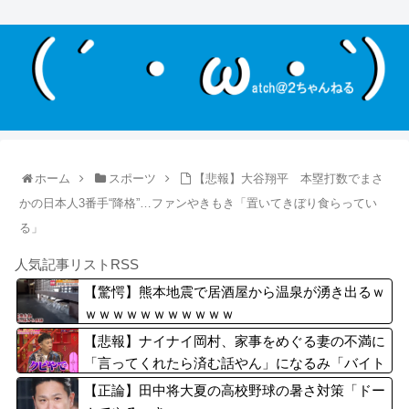
ホーム
スポーツ
【悲報】大谷翔平 本塁打数でまさ
かの日本人3番手“降格”…ファンやきもき「置いてきぼり食らってい
る」
人気記事リストRSS
【驚愕】熊本地震で居酒屋から温泉が湧き出るｗ
ｗｗｗｗｗｗｗｗｗｗｗ
【悲報】ナイナイ岡村、家事をめぐる妻の不満に
「言ってくれたら済む話やん」になるみ「バイト
やったらクビやで」説教受け黙り込む
【正論】田中将大夏の高校野球の暑さ対策「ドー