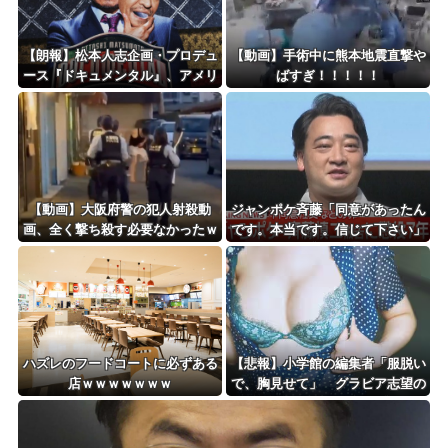
【朗報】松本人志企画・プロデュ
【動画】手術中に熊本地震直撃や
ース『ドキュメンタル』、アメリ
ばすぎ！！！！！
カで初の制作が決定！ 海外タイ
トル『LOL』として世界25ヶ国・
地域で展開
【動画】大阪府警の犯人射殺動
ジャンポケ斉藤「同意があったん
画、全く撃ち殺す必要なかったｗ
です。本当です。信じて下さい」
ｗｗｗｗｗｗｗｗｗｗ
←何でこの主張が通らないの？
ハズレのフードコートに必ずある
【悲報】小学館の編集者「服脱い
店ｗｗｗｗｗｗｗ
で、胸見せて」 グラビア志望の
女性に迫った過激要求