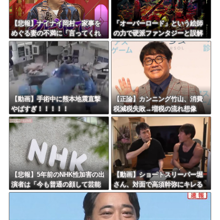
Powered by livedoor 相互RSS
【悲報】ナイナイ岡村、家事を
「オーバーロード」という絵師
めぐる妻の不満に「言ってくれ
の力で硬派ファンタジーと誤解
たら済む話やん」になるみ「バ
させ人気出たなろう作品ｗｗｗ
イトやったらクビやで」説教受
ｗｗｗｗｗｗ
け黙り込む
【動画】手術中に熊本地震直撃
【正論】カンニング竹山、消費
やばすぎ！！！！！
税減税失敗→増税の流れ想像
「次誰が総理やりたいと思いま
す？」
【悲報】5年前のNHK性加害の出
【動画】ショートスリーパー堀
演者は「今も普通の顔して芸能
さん、対面で高須幹弥にキレる
活動してる」ネット「受信料を
ｗｗｗｗｗｗｗｗｗ
取るくらいなら詳細を伝えよ」