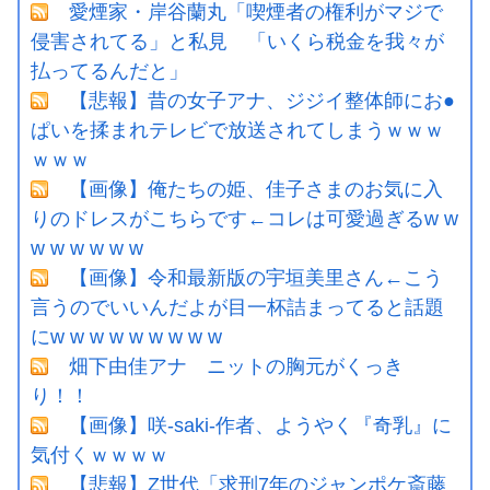
愛煙家・岸谷蘭丸「喫煙者の権利がマジで
侵害されてる」と私見 「いくら税金を我々が
払ってるんだと」
【悲報】昔の女子アナ、ジジイ整体師にお●
ぱいを揉まれテレビで放送されてしまうｗｗｗ
ｗｗｗ
【画像】俺たちの姫、佳子さまのお気に入
りのドレスがこちらです←コレは可愛過ぎるw w
w w w w w w
【画像】令和最新版の宇垣美里さん←こう
言うのでいいんだよが目一杯詰まってると話題
にw w w w w w w w w
畑下由佳アナ ニットの胸元がくっき
り！！
【画像】咲-saki-作者、ようやく『奇乳』に
気付くｗｗｗｗ
【悲報】Z世代「求刑7年のジャンポケ斎藤