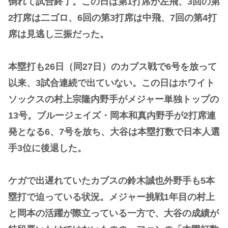
倒れて試合終了。この日は第1打席が左飛、3回の第
2打席は二ゴロ、6回の第3打席は中飛、7回の第4打
席は見逃し三振だった。
本塁打も26日（同27日）のカブス戦で6号を放って
以来、3試合連続で出ていない。この日はホワイト
ソックスの村上宗隆内野手がメジャー単独トップの
13号。ブルージェイズ・岡本和真内野手が2打席連
発となる6、7号を放ち、大谷は本塁打数で日本人選
手3位に後退した。
ケガで出遅れていたカブスの鈴木誠也外野手も5本
塁打で迫っている状況。メジャー挑戦1年目の村上
と岡本の活躍が際立っている一方で、大谷の成績が