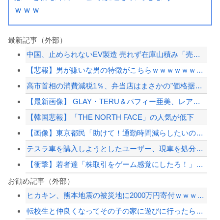
ｗｗｗ
最新記事（外部）
中国、止められないEV製造 売れず在庫山積み「売れたこと」にして補助金を騙し取る...
【悲報】男が嫌いな男の特徴がこちらｗｗｗｗｗｗｗｗｗｗ
高市首相の消費減税1％、弁当店はまさかの"価格据え置き"宣言「値下げはしません」
【最新画像】 GLAY・TERU＆パフィー亜美、レアな夫婦ショットを公開してしま...
【韓国悲報】「THE NORTH FACE」の人気が低下
【画像】東京都民「助けて！通勤時間減らしたいのに都心の近くが最低10万払わないと...
テスラ車を購入しようとしたユーザー、現車を処分して代金を支払い、平日の納車日に予...
【衝撃】若者達「株取引をゲーム感覚にしたろ！」→結果
「小泉やめろ！」→市民らが横浜駅前で大絶叫ｗｗｗｗｗｗｗｗ
お勧め記事（外部）
ヒカキン、熊本地震の被災地に2000万円寄付ｗｗｗｗｗｗｗｗｗ
昭和の神漫画「ドラゴンボール、ドラえもん、火の鳥、、、」令和→
転校生と仲良くなってその子の家に遊びに行ったら私が小さい頃に撮った写真があった
【画像】いしかわじゅんの反戦漫画、意味不明すぎる…ネット「量産型左翼の最底辺みた...