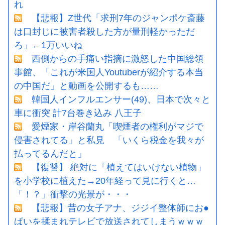
れ
【悲報】Z世代「求刑7年のジャンポケ斎藤
は口封じに被害者殺した方が量刑軽かっただ
ろ」←1万いいね
西側からの手痛い指摘に激怒した中国総領
事館、「これが米国人Youtuberが紹介する本当
の中国だ」と動画を公開するも……
韓国人インフルエンサー(49)、日本で次々と
車に衝突 計7台巻き込み 八王子
愛煙家・岸谷蘭丸「喫煙者の権利がマジで
侵害されてる」と私見 「いくら税金を我々が
払ってるんだと」
【復讐】 絶対に「植えてはいけない植物」
を小学校に植えた→20年経って見に行くと…
「！？」衝撃の光景が・・・
【悲報】昔の女子アナ、ジジイ整体師にお●
ぱいを揉まれテレビで放送されてしまうｗｗｗ