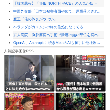
【韓国悲報】「THE NORTH FACE」の人気が低下
大久保佳代子「休みの日はだいたい…」まさかの習慣を暴露ｗｗｗ
中国外交部「日本は被害者面やめて、原爆落とされた状況を反省すべき」
【配信者】「金バエ」のSNS更新が1週間途絶え、様々な憶測が飛び交う。1週間ぶり...
魔王「俺の体臭がやばい」
【緊急速報】NYで警官が黒人男性の首を絞め、暴動第二波不可避へ
ベランダがカメムシの終の住処になってる
京大病院、脳腫瘍摘出手術で腫瘍の無い部位を摘出してしまう 手術ミスで50代女性患...
OpenAI、Anthropicに続きMetaのAIも勝手に他社攻撃 嘘ξけど何...
Powered by livedoor 相互RSS
【衝撃】川口被告(19)に無期懲役 江別大学生殺人事件、19歳で取り返しのつかな...
人気記事画像RSS
【動画】自動ドアの仕組みを理解した富山のツバメが賢い。
8/4のニュース
日本旅行キャンセルすべきか…1万年ぶり史上最大級の火山の兆し＝韓国の反応
更新中止のお知らせ
【画像】高市早苗、殺されるこ
【驚愕】熊本地震で居酒屋
NEW
とに怯え始めるwwwwwwwww
から温泉が湧き出るｗｗｗｗｗ
海外「おめでとうタキ！」リヴァプール南野がバースデーゴール！！
ｗｗｗｗｗｗｗ