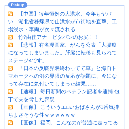
【中国】毎年恒例の大洪水、今年もヤバ
い 湖北省秭帰県で山洪水が市街地を直撃、工
場浸水・車両が次々流される
竹?由佳アナ ピタパンのお尻！！
【悲報】有名漫画家、がんを公表「大腸癌
になってしまいました。肝臓に転移も見られて
ステージ4です」
「日本の反戦界隈終わってて草」と海自ト
マホークへの例の界隈の反応が話題に、今にな
って存在に気付いてしまった結果……
【速報】 毎日新聞のベテラン記者を逮捕 包
丁で夫を脅した容疑
【画像】 こういうエ□いおばさんが1番気持
ちよさそうな件ｗｗｗｗｗｗ
【画像】 福岡、こんなのが普通に走ってる