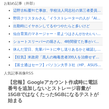
40歳超えたら仕事見つからないてデマ流してる奴誰なの？
お勧め記事（外部）
辺野古転覆ﾀﾋ亡事故、学校法人同志社の第三者委員会が調査報告書を公表 … 安全配...
【草】アル中「水飲みたくない！」 グラス「はい転倒」
野田クリスタルさん「イラストレーターの人が『AIに仕事を奪われる』って言ってるけ...
【悲報】専門家「日本車はダサい、見てて恥ずかしい」
出勤時にイヤホンしてるやつやたらと多いけど
【画像】露悪アニメ化ブーム、はじまるｗｗｗｗｗｗｗ
仙台育英のマネージャー・星よつはさんがかわいいと話題に ウィンク動画や画像などが...
【配信者】「金バエ」のSNS更新が1週間途絶え、様々な憶測が飛び交う。1週間ぶり...
ショートスリーパーの堀さん、4時間寝てた事がバレる
【緊急速報】NYで警官が黒人男性の首を絞め、暴動第二波不可避へ
休んだ翌日、先輩パートに申し送りあるかと確認したらいきなりキレられた。このパート...
【狂気】米政府「黒人の梅毒患者399人を治療せず放置したらどうなるか見たろ！」→...
【富士通はセーフ】パソコン大手３社（HP、ASUS、Acer） 中国製メモリーの...
Powered by livedoor 相互RSS
白石「あ、あきら様……？」あきら「……白石」
人気記事画像RSS
【動画】野菜売りのおじさんにドローンを特攻させるおそロシア。
【悲報】Googleアカウント作成時に電話
番号を追加しないとストレージ容量が
8/4のニュース
15GBではなくたった5GBになるテストが
日本旅行キャンセルすべきか…1万年ぶり史上最大級の火山の兆し＝韓国の反応
始まる
更新中止のお知らせ