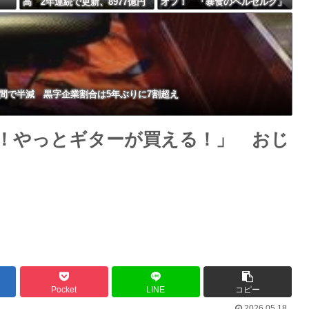
高 2年連続で更新、8977億円
オフ！ 「暴食のベルセルク」
Powered by livedoor 相互RSS
農水省「インバウンドの増加に
14巻無料ｗｗｗｗｗｗ
伴い、日本食の認知度が向上」
間で半減 黒字企業割合は5年ぶりに7割超え
！やっとギターが買える！」 おじ
Pocket
LINE
コピー
2026.05.18