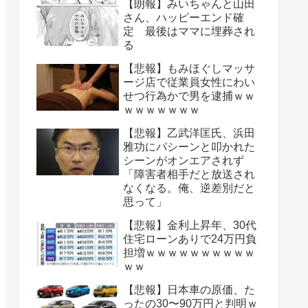
【朗報】みいちゃんと山田
さん、ハッピーエンド確
定 最後はママに埋葬され
る
【悲報】もみほぐしマッサ
ージ店で従業員女性にわい
せつ行為かで男を逮捕ｗｗ
ｗｗｗｗｗｗｗ
【悲報】乙武洋匡氏、浜田
雅功にパシーンと叩かれた
シーンがオンエアされず
「障害者相手だと放送され
なくなる。俺、逆差別だと
思って」
【悲報】金利上昇年、30代
住宅ローンありで24万円負
担増ｗｗｗｗｗｗｗｗｗｗ
ｗｗ
【悲報】日本車の原価、た
ったの30〜90万円と判明ｗ