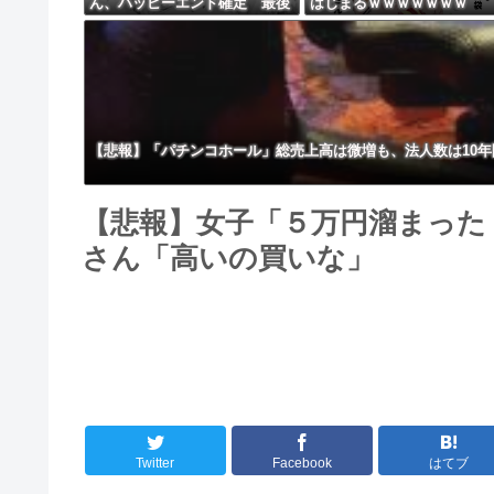
ん、ハッピーエンド確定 最後
はじまるｗｗｗｗｗｗｗ
はママに埋葬される
【悲報】「パチンコホール」総売上高は微増も、法人数は10年
【悲報】女子「５万円溜まった
さん「高いの買いな」
Twitter
Facebook
はてブ