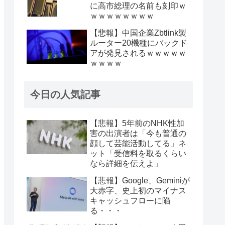
に高市総理の名前も刻印ｗ
ｗｗｗｗｗｗｗｗ
【悲報】中国企業Zbtlink製
ルーター20機種にバックド
アが発見されるｗｗｗｗｗ
ｗｗｗｗ
今日の人気記事
【悲報】5年前のNHK性加
害の出演者は「今も普通の
顔して芸能活動してる」ネ
ット「受信料を取るくらい
なら詳細を伝えよ」
【悲報】Google、Geminiが
大赤字、史上初のマイナス
キャッシュフローに陥
る・・・