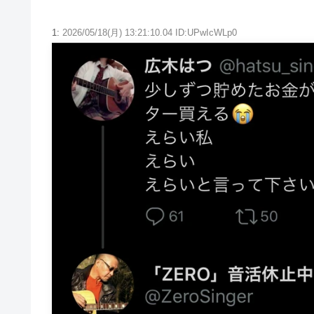
1:
2026/05/18(月) 13:21:10.04 ID:UPwIcWLp0