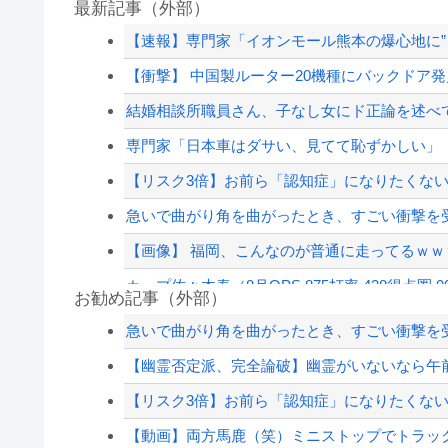
最新記事（外部）
【速報】専門家「イオンモール熊本の爆心地に”
【衝撃】 中国製ルーター20機種にバックドア発見
結婚相談所職員さん、子なし女にド正論を述べ
専門家「日本車はダサい、見てて恥ずかしい」
【リスク3倍】お前ら「認知症」になりたくな
急いで曲がり角を曲がったとき、すごい衝撃を
【画像】 福岡、こんなのが普通に走ってるｗｗｗ
カープ佐々木泰（8月OPS.875打率.438得点圏.0
お勧め記事（外部）
クマが害獣扱いされる風潮にドラマ脚本家が不快
急いで曲がり角を曲がったとき、すごい衝撃を
【画像】髪型が完全に『鬼頭』な女キャラwww
【幽霊否定派、完全論破】幽霊がいないなら午前
【衝撃】中国製ルーター20機種にバックドア発見！
【リスク3倍】お前ら「認知症」になりたくな
【草】アル中「水飲みたくない！」 グラス「は
【動画】両方馬鹿（笑）ミニストップでトラック