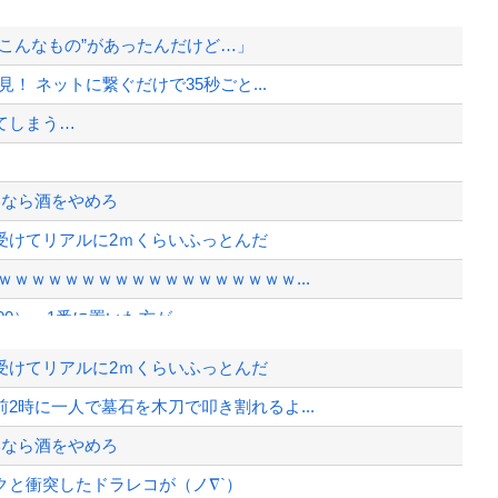
こんなもの”があったんだけど…」
！ ネットに繋ぐだけで35秒ごと...
てしまう…
いなら酒をやめろ
受けてリアルに2ｍくらいふっとんだ
ｗｗｗｗｗｗｗｗｗｗｗｗｗｗｗｗｗ...
00）←1番に置いた方が...
感、「何度もクマに会ったことがあるけ...
受けてリアルに2ｍくらいふっとんだ
www
2時に一人で墓石を木刀で叩き割れるよ...
 ネットに繋ぐだけで35秒ごとに...
いなら酒をやめろ
い転倒」
と衝突したドラレコが（ノ∇`）