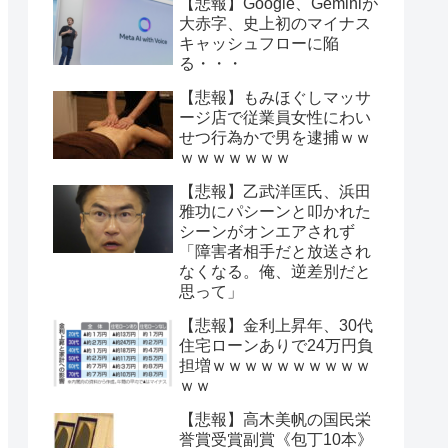
【悲報】Google、Geminiが
大赤字、史上初のマイナス
キャッシュフローに陥
る・・・
【悲報】もみほぐしマッサ
ージ店で従業員女性にわい
せつ行為かで男を逮捕ｗｗ
ｗｗｗｗｗｗｗ
【悲報】乙武洋匡氏、浜田
雅功にパシーンと叩かれた
シーンがオンエアされず
「障害者相手だと放送され
なくなる。俺、逆差別だと
思って」
【悲報】金利上昇年、30代
住宅ローンありで24万円負
担増ｗｗｗｗｗｗｗｗｗｗ
ｗｗ
【悲報】高木美帆の国民栄
誉賞受賞副賞《包丁10本》