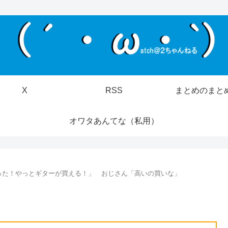
X
RSS
まとめのまと
オワタあんてな（私用）
った！やっとギターが買える！」 おじさん「高いの買いな」