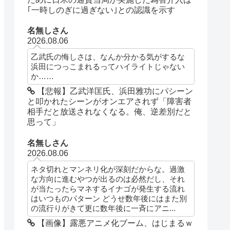
｢一時しのぎに過ぎない｣との認識を示す
名無しさん
2026.08.06
乙武氏の悔しさは、なんか分かる気がするな
浜田につっこまれるってハイライトじゃない
か……
【悲報】乙武洋匡氏、浜田雅功にパシーン
と叩かれたシーンがオンエアされず「障害者
相手だと放送されなくなる。俺、逆差別だと
思って」
名無しさん
2026.08.06
ネタ切れとマンネリ化が深刻だからな。過激
な方向に進むやつが出るのは必然だし、それ
が当たったらマネするイナゴが発生する流れ
はいつものパターン どうせ数年後にはまた別
の流行りがきて更に数年後に一斉にアニ...
【画像】露悪アニメ化ブーム、はじまるｗ