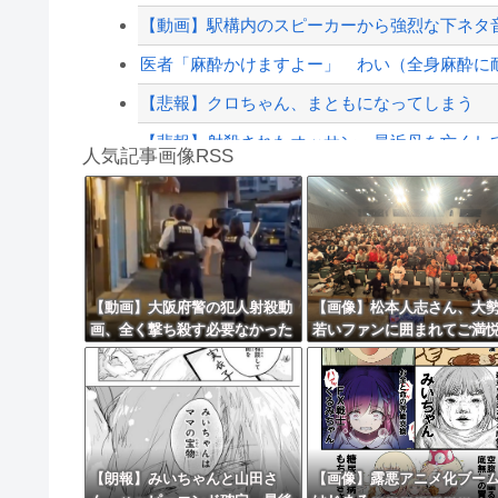
【配信者】「金バエ」のSNS更新が1週間途絶え
【動画】駅構内のスピーカーから強烈な下ネタ音声
【緊急速報】NYで警官が黒人男性の首を絞め
医者「麻酔かけますよー」 わい（全身麻酔に
【悲報】クロちゃん、まともになってしまう
【悲報】射殺されたオッサン、最近母を亡くし
人気記事画像RSS
ショートスリーパーの堀さん、4時間寝てた事
白石「あ、あきら様……？」あきら「……白石
8/4のニュース
日本旅行キャンセルすべきか…1万年ぶり史上
【動画】大阪府警の犯人射殺動
【画像】松本人志さん、大
画、全く撃ち殺す必要なかった
若いファンに囲まれてご満悦
更新中止のお知らせ
ｗｗｗｗｗｗｗｗｗｗｗ
wwwwwwwwwwwww
海外「おめでとうタキ！」リヴァプール南野が
【朗報】みいちゃんと山田さ
【画像】露悪アニメ化ブー