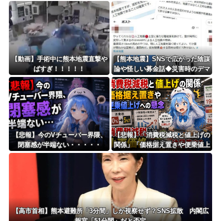
なし」
に“好感度”ばかり求める時代への
違和感
【動画】手術中に熊本地震直撃や
【熊本地震】SNSで広がった陰謀
ばすぎ！！！！！
論や怪しい募金話◆災害時のデマ
注意、専門家は「一次情報チェッ
クを」
【悲報】今のVチューバー界隈、
【悲報】「消費税減税と値上げの
閉塞感が半端ない・・・・・
関係」「価格据え置きや便乗値上
げへの懸念」 – 消費税減税時の
小売価格の動向に注目集まる
【高市首相】熊本避難所「3分間」しか視察せず？SNS拡散 内閣広
報官「51分間」だと否定