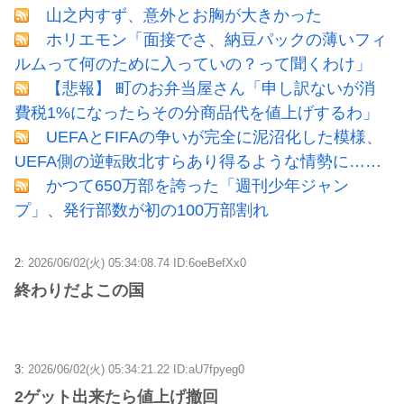
山之内すず、意外とお胸が大きかった
ホリエモン「面接でさ、納豆パックの薄いフィ
ルムって何のために入っていの？って聞くわけ」
【悲報】 町のお弁当屋さん「申し訳ないが消
費税1%になったらその分商品代を値上げするわ」
UEFAとFIFAの争いが完全に泥沼化した模様、
UEFA側の逆転敗北すらあり得るような情勢に……
かつて650万部を誇った「週刊少年ジャン
プ」、発行部数が初の100万部割れ
2:
2026/06/02(火) 05:34:08.74 ID:6oeBefXx0
終わりだよこの国
3:
2026/06/02(火) 05:34:21.22 ID:aU7fpyeg0
2ゲット出来たら値上げ撤回