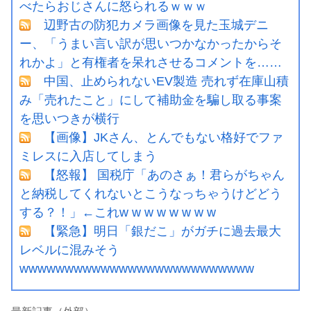
べたらおじさんに怒られるｗｗｗ
辺野古の防犯カメラ画像を見た玉城デニ
ー、「うまい言い訳が思いつかなかったからそ
れかよ」と有権者を呆れさせるコメントを……
中国、止められないEV製造 売れず在庫山積
み「売れたこと」にして補助金を騙し取る事案
を思いつきが横行
【画像】JKさん、とんでもない格好でファ
ミレスに入店してしまう
【怒報】 国税庁「あのさぁ！君らがちゃん
と納税してくれないとこうなっちゃうけどどう
する？！」←これw w w w w w w w
【緊急】明日「銀だこ」がガチに過去最大
レベルに混みそう
wwwwwwwwwwwwwwwwwwwwwwwwww