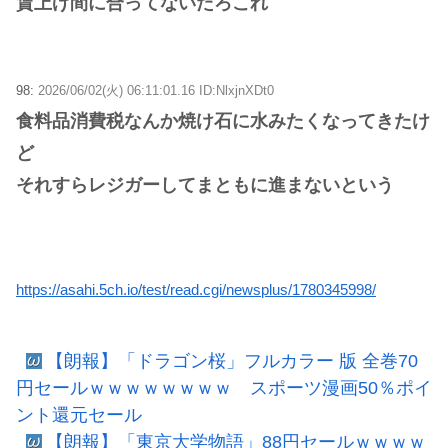
賃上げ間に合ってないだろこれ
98:
2026/06/02(火) 06:11:01.16 ID:NlxjnXDt0
食料品消費税なんか焼け石に水みたくなってきたけ
ど
それすらレジガーしてまともに進まないという
https://asahi.5ch.io/test/read.cgi/newsplus/1780345998/
【朗報】「ドラゴン桜」フルカラー 版 全巻70
円セールｗｗｗｗｗｗｗｗ スポーツ漫画50％ポイ
ント還元セール
【朗報】「東京大学物語」88円セールｗｗｗｗ