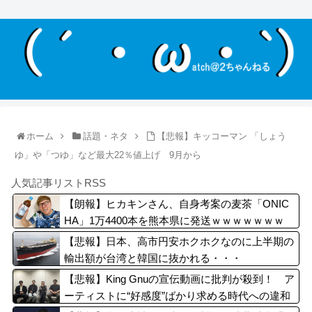
ホーム
話題・ネタ
【悲報】キッコーマン 「しょう
ゆ」や「つゆ」など最大22％値上げ 9月から
人気記事リストRSS
【朗報】ヒカキンさん、自身考案の麦茶「ONIC
HA」1万4400本を熊本県に発送ｗｗｗｗｗｗｗ
【悲報】日本、高市円安ホクホクなのに上半期の
輸出額が台湾と韓国に抜かれる・・・
【悲報】King Gnuの宣伝動画に批判が殺到！ ア
ーティストに“好感度”ばかり求める時代への違和