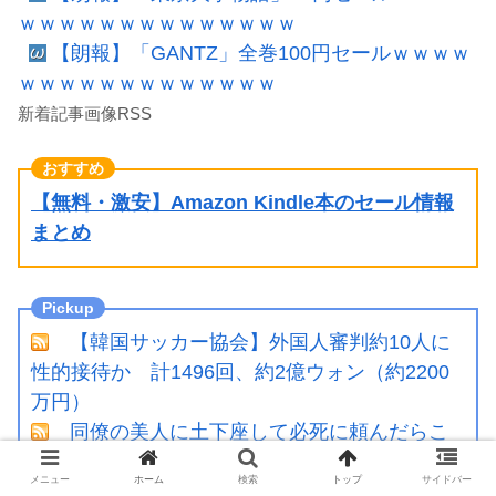
ｗｗｗｗｗｗｗｗｗｗｗｗｗｗ
【朗報】「GANTZ」全巻100円セールｗｗｗｗ
ｗｗｗｗｗｗｗｗｗｗｗｗｗ
新着記事画像RSS
【無料・激安】Amazon Kindle本のセール情報
まとめ
【韓国サッカー協会】外国人審判約10人に
性的接待か 計1496回、約2億ウォン（約2200
万円）
同僚の美人に土下座して必死に頼んだらこ
うなるwww
メニュー
ホーム
検索
トップ
サイドバー
【画像】JKさん、とんでもない格好でファ