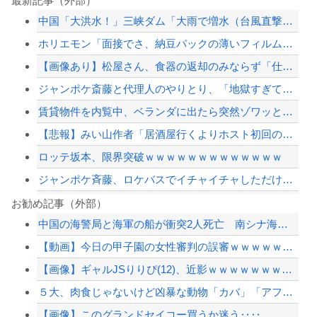
最新記事（外部）
中国「大洪水！」三峡ダム「大雨で増水（台風直撃前」中国ダム「緊急放流！」中国鉄道...
ホリエモン「面接でさ、納豆パックの薄いフィルムって何のために入っていの？って聞く...
【画像あり】松屋さん、食器の返却のみならず「仕分け」まで客にやらせてしまうｗｗｗ...
ジャンポケ斎藤と代理人のやりとり、「地獄すぎて完全にコントになってる……」と衝撃...
賃貸物件を内覧中、ベランダに出たら突然ゾワッと両腕に鳥肌が出た。「やっぱりこの部...
【悲報】みい山作者「居酒屋行くよりホスト初回の方が安くてチヤホヤされる」
ロッテ坂本、限界突破ｗｗｗｗｗｗｗｗｗｗｗｗｗ
ジャンポケ斉藤、ロケバスでイチャイチャしただけで懲役7年てさすがにおかしくないか...
滝沢秀明社長、熊本入り示唆「男手が必要。時間を見つけて行きたい」
お勧め記事（外部）
中国の海警局と海軍の船が衝突2人死亡 南シナ海でフィリピン船を追跡中、公表までに...
【芸能】元EXILE・黒木啓司、妻・宮崎麗果被告へのDV事案で逮捕されていた 宮...
【動画】今日の甲子園の女性審判の誤審ｗｗｗｗｗｗｗｗｗｗｗｗｗｗｗ
【悲報】男の趣味Tier表、ヤバすぎるｗｗｗｗｗ
【画像】ギャルJSりりぴ(12)、近影ｗｗｗｗｗｗｗｗｗｗ
【これは重い】江口寿史さん「自分の絵ごと、このジャンルはそろそろ終わりかな」
５大、肉食じゃないけど凶暴な動物「カバ」「アフリカゾウ」「バッファロー」「コーカ...
【配信者】「金バエ」のSNS更新が1週間途絶え、様々な憶測が飛び交う。1週間ぶり...
【画像】このグランドセイコー買うか迷う‥‥
【緊急速報】NYで警官が黒人男性の首を絞め、暴動第二波不可避へ