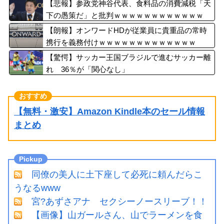
感
【悲報】参政党神谷代表、食料品の消費減税「天
下の愚策だ」と批判ｗｗｗｗｗｗｗｗｗｗｗｗ
【朗報】オンワードHDが従業員に貴重品の常時
携行を義務付けｗｗｗｗｗｗｗｗｗｗｗｗｗ
【驚愕】サッカー王国ブラジルで進むサッカー離
れ 36％が「関心なし」
【無料・激安】Amazon Kindle本のセール情報
まとめ
同僚の美人に土下座して必死に頼んだらこ
うなるwww
宮?あずさアナ セクシーノースリーブ！！
【画像】山ガールさん、山でラーメンを食