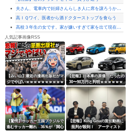
夫さん、電車内で妊婦さんらしき人に席を譲ろうか悩んでいたら隣の男性に先を越される...
高ＩＱワイ、医者から酒ドクターストップを食らう
高校３年生の女です。家が嫌いすぎて家を出て現在養護施設で暮らしています
Powered by livedoor 相互RSS
【動画】逃げる判断はやっ！埼玉でスマホ運転のプリウスに当て逃げされる車載。
人気記事画像RSS
実況「金メダルをとった萩野には俺さんへの挑戦権を手にしました！」俺「ほう君が萩野...
8/4のニュース
日本旅行キャンセルすべきか…1万年ぶり史上最大級の火山の兆し＝韓国の反応
更新中止のお知らせ
【みい山】最近の漫画出版社がマ
【悲報】日本車の原価、たったの
ジでやばいｗｗｗｗｗｗｗｗｗｗ
30〜90万円と判明ｗｗｗｗｗｗ
海外「おめでとうタキ！」リヴァプール南野がバースデーゴール！！
ｗｗｗｗ
ｗｗｗｗｗ
Powered by livedoor 相互RSS
【驚愕】サッカー王国ブラジルで
【悲報】King Gnuの宣伝動画に
進むサッカー離れ 36％が「関心
批判が殺到！ アーティスト