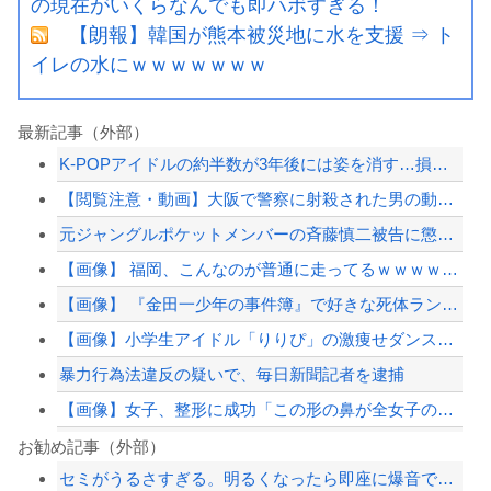
の現在がいくらなんでも即ハボすぎる！
【朗報】韓国が熊本被災地に水を支援 ⇒ ト
イレの水にｗｗｗｗｗｗｗ
最新記事（外部）
K-POPアイドルの約半数が3年後には姿を消す…損益分岐点突破は4％未満
【閲覧注意・動画】大阪で警察に射殺された男の動画、エグい 撃たれてから叫びながら...
元ジャングルポケットメンバーの斉藤慎二被告に懲役7年求刑 ロケバスで女性に性的暴...
【画像】 福岡、こんなのが普通に走ってるｗｗｗｗｗｗｗｗｗｗｗｗｗｗｗｗｗｗｗｗ...
【画像】 『金田一少年の事件簿』で好きな死体ランキング１位がこちら！
【画像】小学生アイドル「りりぴ」の激痩せダンス動画にファンが『絶句』してしまう・...
暴力行為法違反の疑いで、毎日新聞記者を逮捕
【画像】女子、整形に成功「この形の鼻が全女子の理想だと思う」⇒
暴力行為法違反の疑いで、毎日新聞記者を逮捕
お勧め記事（外部）
セミがうるさすぎる。明るくなったら即座に爆音で鳴き出して毎日朝4時に叩き起こしに...
【衝撃】中国製ルーター20機種にバックドア発見！ ネットに繋ぐだけで35秒ごとに...