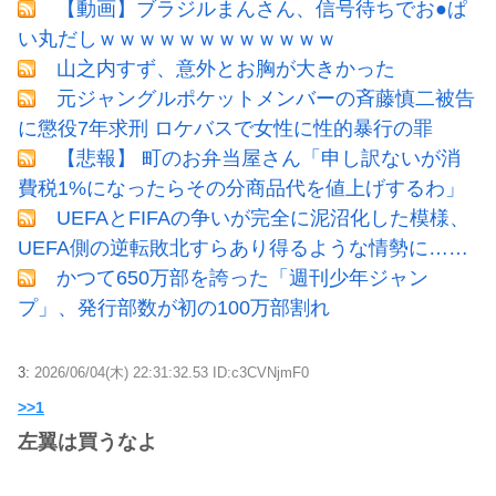
【動画】ブラジルまんさん、信号待ちでお●ぱ
い丸だしｗｗｗｗｗｗｗｗｗｗｗｗ
山之内すず、意外とお胸が大きかった
元ジャングルポケットメンバーの斉藤慎二被告
に懲役7年求刑 ロケバスで女性に性的暴行の罪
【悲報】 町のお弁当屋さん「申し訳ないが消
費税1%になったらその分商品代を値上げするわ」
UEFAとFIFAの争いが完全に泥沼化した模様、
UEFA側の逆転敗北すらあり得るような情勢に……
かつて650万部を誇った「週刊少年ジャン
プ」、発行部数が初の100万部割れ
3:
2026/06/04(木) 22:31:32.53 ID:c3CVNjmF0
>>1
左翼は買うなよ