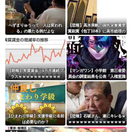
蔽体質”
Powered by livedoor 相互RSS
へずまりゅうって「人は変われ
【悲報】高木美帆の国民栄誉賞受
る」の最たる例だよな
賞副賞《包丁10本》に高市総理の
名前も刻印ｗｗｗｗｗｗｗｗｗ
【朗報】実質賃金、6カ月連続プ
【マンガワン】小学館 第三者委
ラスｗｗｗｗｗｗｗｗｗｗｗ
員会の調査結果を公表「人権意識
十分でなかった」 性加害歴ある
漫画家を別名義で起用
【ひまわり学級】支援学級に名前
【悲報】石破さん、遂にキレるｗ
は必要なのか？
ｗｗｗｗｗｗｗｗｗｗｗｗｗｗｗ
ｗｗ