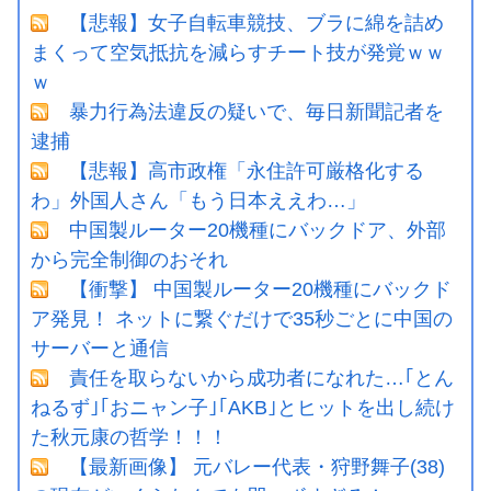
【悲報】女子自転車競技、ブラに綿を詰め
まくって空気抵抗を減らすチート技が発覚ｗｗ
ｗ
暴力行為法違反の疑いで、毎日新聞記者を
逮捕
【悲報】高市政権「永住許可厳格化する
わ」外国人さん「もう日本ええわ…」
中国製ルーター20機種にバックドア、外部
から完全制御のおそれ
【衝撃】 中国製ルーター20機種にバックド
ア発見！ ネットに繋ぐだけで35秒ごとに中国の
サーバーと通信
責任を取らないから成功者になれた…｢とん
ねるず｣｢おニャン子｣｢AKB｣とヒットを出し続け
た秋元康の哲学！！！
【最新画像】 元バレー代表・狩野舞子(38)