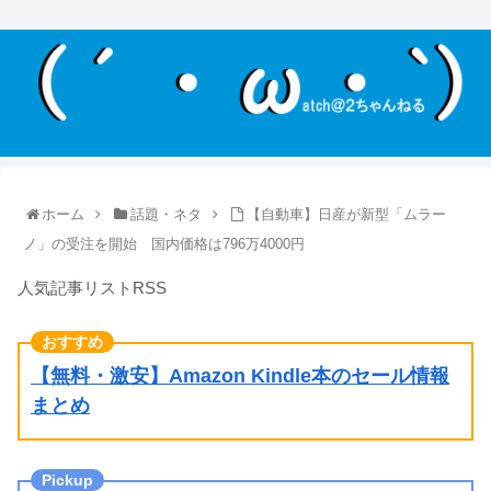
ホーム
話題・ネタ
【自動車】日産が新型「ムラー
ノ」の受注を開始 国内価格は796万4000円
人気記事リストRSS
【無料・激安】Amazon Kindle本のセール情報
まとめ