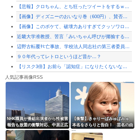
【悲報】クロちゃん、とち狂ったツイートをするｗｗｗｗｗｗｗｗｗｗｗ
セミがうるさすぎる。明るくなったら即座に爆音で鳴き出して毎日朝4時に叩き起こしに...
【画像】ディズニーのおいなり巻（600円）、賛否両論ｗｗｗｗｗｗｗｗｗ
【悲報】嫁に15年間嘘つかれてて心が壊れてるから相手してくれ
【画像】このボケて、破壊力ありすぎてクッソワロタｗｗｗｗｗｗｗｗｗ
【配信者】「金バエ」のSNS更新が1週間途絶え、様々な憶測が飛び交う。1週間ぶり...
近畿大学准教授、苦言「みいちゃん呼びが揶揄する言葉として使われ、当事者から具体的...
【緊急速報】NYで警官が黒人男性の首を絞め、暴動第二波不可避へ
辺野古転覆ﾀﾋ亡事故、学校法人同志社の第三者委員会が調査報告書を公表 … 安全配...
９０年代ってレトロというほど昔か…？
【リスク3倍】お前ら「認知症」になりたくないなら酒をやめろ
Powered by livedoor 相互RSS
【動画】両方馬鹿（笑）ミニストップでトラックと衝突したドラレコが（ノ∇`）
人気記事画像RSS
白石「あ、あきら様……？」あきら「……白石」
8/4のニュース
日本旅行キャンセルすべきか…1万年ぶり史上最大級の火山の兆し＝韓国の反応
更新中止のお知らせ
NHK職員が番組出演者から性被害
【衝撃】きゃりーぱみゅぱみゅ
報告も放置の衝撃対応、中居正広
本名をさらりと告白！ 芸名の由
海外「おめでとうタキ！」リヴァプール南野がバースデーゴール！！
と国分太一の事例もNHKは「加害
来も明かす！！
者を守る」のか、指摘される“隠