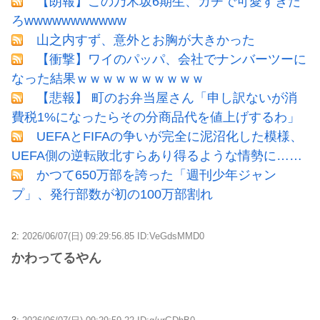
【朗報】この乃木坂6期生、ガチで可愛すぎだ
ろwwwwwwwwwww
山之内すず、意外とお胸が大きかった
【衝撃】ワイのパッパ、会社でナンバーツーに
なった結果ｗｗｗｗｗｗｗｗｗｗ
【悲報】 町のお弁当屋さん「申し訳ないが消
費税1%になったらその分商品代を値上げするわ」
UEFAとFIFAの争いが完全に泥沼化した模様、
UEFA側の逆転敗北すらあり得るような情勢に……
かつて650万部を誇った「週刊少年ジャン
プ」、発行部数が初の100万部割れ
2:
2026/06/07(日) 09:29:56.85 ID:VeGdsMMD0
かわってるやん