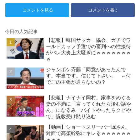
てない」
コメントを見る
コメントを書く
今日の人気記事
【悲報】韓国サッカー協会、ガチでワ
ールドカップ予選での審判への性接待
がバレ大炎上大騒ぎにｗｗｗｗｗｗｗ
ｗ
ジャンポケ斉藤「同意があったんで
す。本当です。信じて下さい」 ←何
でこの主張が通らないの？
【悲報】ナイナイ岡村、家事をめぐる
妻の不満に「言ってくれたら済む話や
ん」になるみ「バイトやったらクビや
で」説教受け黙り込む
【動画】ショートスリーパー堀さん、
対面で高須幹弥にキレるｗｗｗｗｗｗ
ｗｗｗ