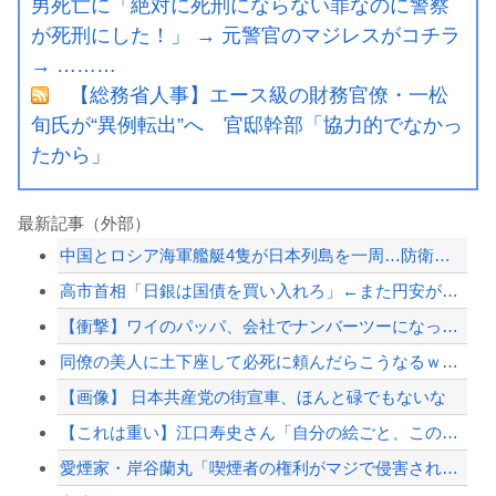
男死亡に「絶対に死刑にならない罪なのに警察
が死刑にした！」 → 元警官のマジレスがコチラ
→ ………
【総務省人事】エース級の財務官僚・一松
旬氏が“異例転出”へ 官邸幹部「協力的でなかっ
たから」
最新記事（外部）
中国とロシア海軍艦艇4隻が日本列島を一周…防衛省が全航路を公開！
高市首相「日銀は国債を買い入れろ」←また円安が進行するやん
【衝撃】ワイのパッパ、会社でナンバーツーになった結果ｗｗｗｗｗｗｗｗｗｗ
同僚の美人に土下座して必死に頼んだらこうなるｗｗｗ
【画像】 日本共産党の街宣車、ほんと碌でもないな
【これは重い】江口寿史さん「自分の絵ごと、このジャンルはそろそろ終わりかな」
愛煙家・岸谷蘭丸「喫煙者の権利がマジで侵害されてる」と私見 「いくら税金を我々が...