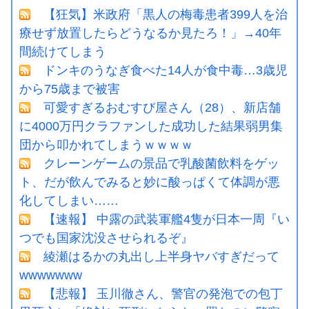
【狂気】米政府「黒人の梅毒患者399人を治
療せず放置したらどうなるか見たろ！」→40年
間続けてしまう
ドンキのうなぎ食べた14人が食中毒…3歳児
から75歳まで被害
可愛すぎるおむすび屋さん（28）、新店舗
に4000万円クラファンした成功した結果弱男集
団から叩かれてしまうｗｗｗｗ
クレーンゲームの景品で乳酸菌飲料をゲッ
ト、だが飲んでみると妙に酸っぱくて体調が悪
化してしまい……
【速報】 中露の武装軍艦4隻が日本一周『い
つでも国家沈没させられるぞ』
綾瀬はるかの丸出し上半身ヤバすぎだって
wwwwwww
【悲報】 玉川徹さん、警官の発泡での包丁