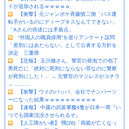
ドが追加されるｗｗｗｗｗ
【衝撃】元ジャンポケ斉藤慎二側「バス運
転手がいるのにディープキスなんてできない」
「Aさんの供述には矛盾点」
“外国人の職員採用”を巡りアンケート設問
「差別にはあたらない」として公表する方針を
決定 三重県
【悲報】 玉川徹さん、警官の発泡での包丁
男死亡に「絶対に死刑にならない罪なのに警察
が死刑にした！」 → 元警官のマジレスがコチラ
→ ………
【衝撃】ワイのパッパ、会社でナンバーツ
ーになった結果ｗｗｗｗｗｗｗｗｗｗ
【速報】 中露の武装軍艦4隻が日本一周『い
つでも国家沈没させられるぞ』
【人工障がい者】 甥(28)「両親が亡くなっ