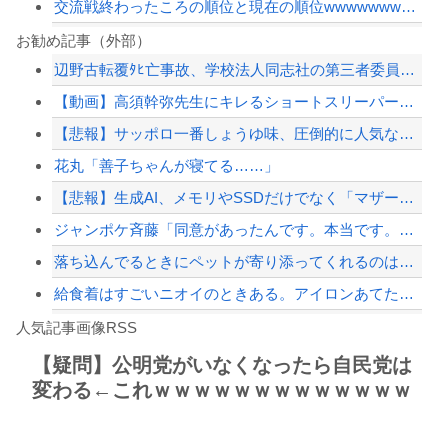
交流戦終わったころの順位と現在の順位wwwwwwwwwwwwwwwwwwww
ダイエット中のワイ、空腹で狂いそう……
お勧め記事（外部）
辺野古転覆ﾀﾋ亡事故、学校法人同志社の第三者委員会が調査報告書を公表 … 安全配...
「高市早苗はどんだけ自己顕示欲が強いんだ」と左派が『高木美帆氏に送られた包丁セッ...
【動画】高須幹弥先生にキレるショートスリーパー・堀大輔氏が怖いと話題にｗｗｗｗｗ...
【朗報】中居正広さん、また聖人エピソードが追加されるｗｗｗｗｗ
【悲報】サッポロ一番しょうゆ味、圧倒的に人気なしｗｗｗｗｗｗｗｗｗｗ
日本の商船が中国に臨検された場合は「台湾軍が対応」と台湾軍トップ！
花丸「善子ちゃんが寝てる……」
【配信者】「金バエ」のSNS更新が1週間途絶え、様々な憶測が飛び交う。1週間ぶり...
【悲報】生成AI、メモリやSSDだけでなく「マザーボード」まで値上げさせてしまい...
【緊急速報】NYで警官が黒人男性の首を絞め、暴動第二波不可避へ
ジャンポケ斉藤「同意があったんです。本当です。信じて下さい」 ←何でこの主張が通...
落ち込んでるときにペットが寄り添ってくれるのは本当になぐさめようとしてるの？
給食着はすごいニオイのときある。アイロンあてたときにむせ込むほどにクッッッサ！っ...
Powered by livedoor 相互RSS
【第一位】車で要らない装備、「電動シート」に決まる・・・
人気記事画像RSS
【動画】高速道路を走行中の車からリアガラスが飛んでくる事故(ﾟoﾟ)
【疑問】公明党がいなくなったら自民党は
変わる←これｗｗｗｗｗｗｗｗｗｗｗｗｗ
8/4のニュース
日本旅行キャンセルすべきか…1万年ぶり史上最大級の火山の兆し＝韓国の反応