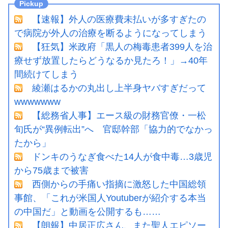
【速報】外人の医療費未払いが多すぎたの
で病院が外人の治療を断るようになってしまう
【狂気】米政府「黒人の梅毒患者399人を治
療せず放置したらどうなるか見たろ！」→40年
間続けてしまう
綾瀬はるかの丸出し上半身ヤバすぎだって
wwwwwww
【総務省人事】エース級の財務官僚・一松
旬氏が“異例転出”へ 官邸幹部「協力的でなかっ
たから」
ドンキのうなぎ食べた14人が食中毒…3歳児
から75歳まで被害
西側からの手痛い指摘に激怒した中国総領
事館、「これが米国人Youtuberが紹介する本当
の中国だ」と動画を公開するも……
【朗報】中居正広さん、また聖人エピソー