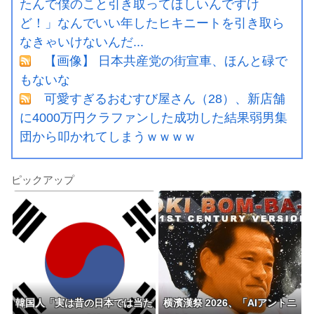
たんで僕のこと引き取ってほしいんですけ
ど！」なんでいい年したヒキニートを引き取ら
なきゃいけないんだ...
【画像】 日本共産党の街宣車、ほんと碌で
もないな
可愛すぎるおむすび屋さん（28）、新店舗
に4000万円クラファンした成功した結果弱男集
団から叩かれてしまうｗｗｗｗ
ピックアップ
韓国人「実は昔の日本では当た
横濱漢祭 2026、「AIアントニ