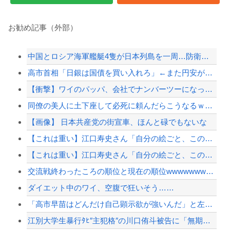
お勧め記事（外部）
中国とロシア海軍艦艇4隻が日本列島を一周…防衛省が全航路を公開！
高市首相「日銀は国債を買い入れろ」←また円安が進行するやん
【衝撃】ワイのパッパ、会社でナンバーツーになった結果ｗｗｗｗｗｗｗｗｗｗ
同僚の美人に土下座して必死に頼んだらこうなるｗｗｗ
【画像】 日本共産党の街宣車、ほんと碌でもないな
【これは重い】江口寿史さん「自分の絵ごと、このジャンルはそろそろ終わりかな」
【これは重い】江口寿史さん「自分の絵ごと、このジャンルはそろそろ終わりかな」
交流戦終わったころの順位と現在の順位wwwwwwwwwwwwwwwwwwww
ダイエット中のワイ、空腹で狂いそう……
「高市早苗はどんだけ自己顕示欲が強いんだ」と左派が『高木美帆氏に送られた包丁セット』...
江別大学生暴行ﾀﾋ″主犯格″の川口侑斗被告に「無期懲役」の判決→当時17歳少年に「懲...