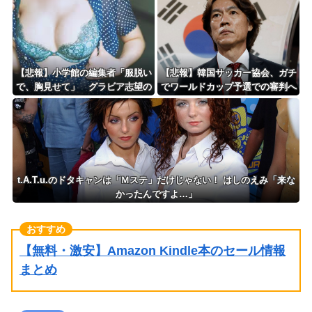
者を守る」のか、指摘される“隠
ったらクビやで」説教受け黙り込
蔽体質”
む
【悲報】小学館の編集者「服脱い
【悲報】韓国サッカー協会、ガチ
で、胸見せて」 グラビア志望の
でワールドカップ予選での審判へ
女性に迫った過激要求
の性接待がバレ大炎上大騒ぎにｗ
ｗｗｗｗｗｗｗ
t.A.T.u.のドタキャンは「Ｍステ」だけじゃない！ はしのえみ「来な
かったんですよ…」
【無料・激安】Amazon Kindle本のセール情報
まとめ