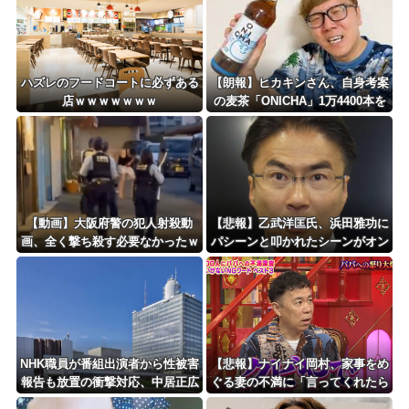
ハズレのフードコートに必ずある
【朗報】ヒカキンさん、自身考案
店ｗｗｗｗｗｗｗ
の麦茶「ONICHA」1万4400本を
熊本県に発送ｗｗｗｗｗｗｗ
【動画】大阪府警の犯人射殺動
【悲報】乙武洋匡氏、浜田雅功に
画、全く撃ち殺す必要なかったｗ
パシーンと叩かれたシーンがオン
ｗｗｗｗｗｗｗｗｗｗ
エアされず「障害者相手だと放送
されなくなる。俺、逆差別だと思
って」
NHK職員が番組出演者から性被害
【悲報】ナイナイ岡村、家事をめ
報告も放置の衝撃対応、中居正広
ぐる妻の不満に「言ってくれたら
と国分太一の事例もNHKは「加害
済む話やん」になるみ「バイトや