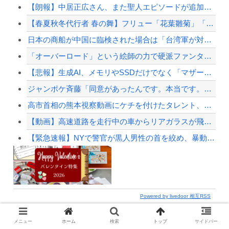
【朗報】中居正広さん、また聖人エピソードが追加されるｗｗｗｗｗ
【春夏秋冬代行者 春の舞】フリュー「花葉雛菊」「姫鷹さくら」プライズフィギュア【彩色...
日本の商船が中国に臨検された場合は「台湾軍が対応」と台湾軍トップ！
「オーバーロード」という絵師の力で硬派ファンタジーと誤解させ人気出たなろう作品ｗｗｗ...
【悲報】生成AI、メモリやSSDだけでなく「マザーボード」まで値上げさせてしまいそう
ジャンポケ斉藤「同意があったんです。本当です。信じて下さい」 ←何でこの主張が通らな...
高市首相の熊本視察動画にケチを付けたタレント、「正体バレバレよな」と黒電話の呼び方で...
【動画】高速道路を走行中の車からリアガラスが飛んでくる事故(ﾟoﾟ)
【緊急速報】NYで警官が黒人男性の首を絞め、暴動第二波不可避へ
Powered by livedoor 相互RSS
メニュー
ホーム
検索
トップ
サイドバー