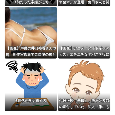
り前だった常識がこち
オ猪木」が登場！角田さんと闘
ら・・・」
魂注入！8/18(火)〜20(木)
【画像】声優の井口裕香さん(3
【画像】アニメ「メイドインア
8)、新作写真集でご自慢の尻と
ビス」エチエチなデバステ役に
お●ぱいを披露ｗｗｗｗｗｗ
諸星すみれさんｗｗｗｗｗ
Z世代の学力低すぎ
中居正広（無職）、熊本に多額
の寄付していた。知人「誰にも
知られなくてもいい、と公表し