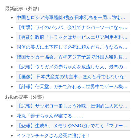
最新記事（外部）
中国とロシア海軍艦艇4隻が日本列島を一周…防衛省が全航路を公開！
【衝撃】ワイのパッパ、会社でナンバーツーになった結果ｗｗｗｗｗｗｗｗｗｗ
【有能】政府「トラックはサービスエリア利用有料化すればサボらず走るし流問題解決じ...
同僚の美人に土下座して必死に頼んだらこうなるｗｗｗ
韓国サッカー協会、Ｗ杯アジア予選で外国人審判員に性的接待か…韓国放送局が独占報道
【悲報】ウミガメの赤ちゃんを放流した人、最悪の行動だと叩かれるｗｗｗｗ
【画像】 日本共産党の街宣車、ほんと碌でもないな
【訃報】任天堂、ガチで終わる…世界中でゲーム機が売れなくなってしまった模様
【正論】ナイナイ岡村に世の夫たちが『大共感』してしまうｗｗｗｗｗｗｗｗ
お勧め記事（外部）
【悲報】サッポロ一番しょうゆ味、圧倒的に人気なしｗｗｗｗｗｗｗｗｗｗ
【朗報】中居正広さん、また聖人エピソードが追加されるｗｗｗｗｗ
花丸「善子ちゃんが寝てる……」
【速報】外人の医療費未払いが多すぎたので病院が外人の治療を断るようになってしまう
【悲報】生成AI、メモリやSSDだけでなく「マザーボード」まで値上げさせてしまい...
東大「貯金あと数年で尽きます」→研究者削減へ…
イソギンチャクさん必死に逃げる！
【配信者】「金バエ」のSNS更新が1週間途絶え、様々な憶測が飛び交う。1週間ぶり...