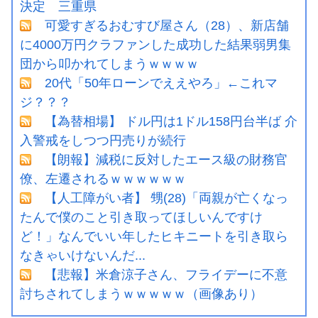
決定 三重県
可愛すぎるおむすび屋さん（28）、新店舗
に4000万円クラファンした成功した結果弱男集
団から叩かれてしまうｗｗｗｗ
20代「50年ローンでええやろ」←これマ
ジ？？？
【為替相場】 ドル円は1ドル158円台半ば 介
入警戒をしつつ円売りが続行
【朗報】減税に反対したエース級の財務官
僚、左遷されるｗｗｗｗｗｗ
【人工障がい者】 甥(28)「両親が亡くなっ
たんで僕のこと引き取ってほしいんですけ
ど！」なんでいい年したヒキニートを引き取ら
なきゃいけないんだ...
【悲報】米倉涼子さん、フライデーに不意
討ちされてしまうｗｗｗｗｗ（画像あり）