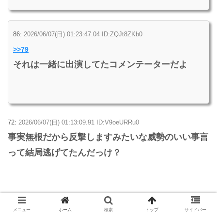
86:
2026/06/07(日) 01:23:47.04 ID:ZQJt8ZKb0
>>79
それは一緒に出演してたコメンテーターだよ
72:
2026/06/07(日) 01:13:09.91 ID:V9oeURRu0
事実無根だから反撃しますみたいな威勢のいい事言
って結局逃げてたんだっけ？
81:
2026/06/07(日) 01:18:13.76 ID:iF2stjxJ0
メニュー
ホーム
検索
トップ
サイドバー