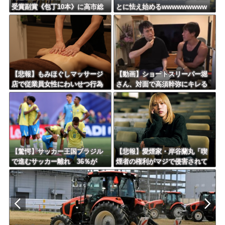
受賞副賞《包丁10本》に高市総
とに怯え始めるwwwwwwwww
理の名前も刻印ｗｗｗｗｗｗｗ
ｗｗ
【悲報】もみほぐしマッサージ
【動画】ショートスリーパー堀
店で従業員女性にわいせつ行為
さん、対面で高須幹弥にキレる
かで男を逮捕ｗｗｗｗｗｗｗｗ
ｗｗｗｗｗｗｗｗｗ
ｗ
【驚愕】サッカー王国ブラジル
【悲報】愛煙家・岸谷蘭丸「喫
で進むサッカー離れ 36％が
煙者の権利がマジで侵害されて
「関心なし」
る」と私見 「いくら税金を
我々が払ってるんだと」