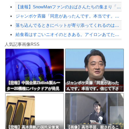
【速報】SnowManファンのおばさんたちの集まり「Snow Woman」、ライ...
【緊急速報】NYで警官が黒人男性の首を絞め、暴動第二波不可避へ
ジャンポケ斉藤「同意があったんです。本当です。信じて下さい」 ←何でこの主張が通...
落ち込んでるときにペットが寄り添ってくれるのは本当になぐさめようとしてるの？
給食着はすごいニオイのときある。アイロンあてたときにむせ込むほどにクッッッサ！っ...
Powered by livedoor 相互RSS
【第一位】車で要らない装備、「電動シート」に決まる・・・
人気記事画像RSS
【動画】高速道路を走行中の車からリアガラスが飛んでくる事故(ﾟoﾟ)
8/4のニュース
日本旅行キャンセルすべきか…1万年ぶり史上最大級の火山の兆し＝韓国の反応
更新中止のお知らせ
【悲報】中国企業Zbtlink製ルー
ジャンポケ斉藤「同意があった
ター20機種にバックドアが発見
んです。本当です。信じて下さ
海外「おめでとうタキ！」リヴァプール南野がバースデーゴール！！
されるｗｗｗｗｗｗｗｗｗ
い」 ←何でこの主張が通らな
いの？
Powered by livedoor 相互RSS
【悲報】高木美帆の国民栄誉賞
【画像】高市早苗、殺されるこ