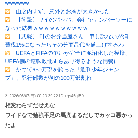
wwwwww
山之内すず、意外とお胸が大きかった
【衝撃】ワイのパッパ、会社でナンバーツーに
なった結果ｗｗｗｗｗｗｗｗｗｗ
【悲報】 町のお弁当屋さん「申し訳ないが消
費税1%になったらその分商品代を値上げするわ」
UEFAとFIFAの争いが完全に泥沼化した模様、
UEFA側の逆転敗北すらあり得るような情勢に……
かつて650万部を誇った「週刊少年ジャン
プ」、発行部数が初の100万部割れ
2:
2026/06/07(日) 00:20:39.22 ID:+qs45gIB0
相変わらずだせえな
ワイドなで勉強不足の馬鹿まるだしでカッコ悪かっ
たよ