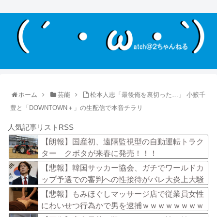
ホーム
芸能
松本人志「最後俺を裏切った…」 小籔千
豊と「DOWNTOWN＋」の生配信で本音チラリ
人気記事リストRSS
【朗報】国産初、遠隔監視型の自動運転トラク
ター クボタが来春に発売！！！
【悲報】韓国サッカー協会、ガチでワールドカ
ップ予選での審判への性接待がバレ大炎上大騒
ぎにｗｗｗｗｗｗｗｗ
【悲報】もみほぐしマッサージ店で従業員女性
にわいせつ行為かで男を逮捕ｗｗｗｗｗｗｗｗ