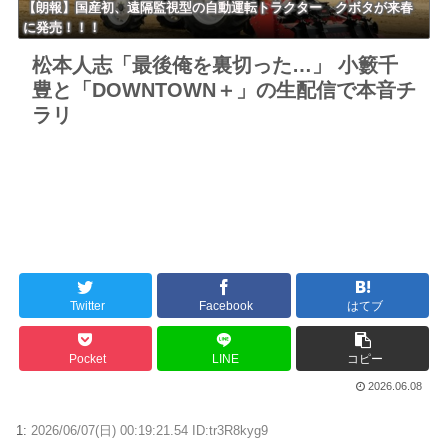
【朗報】国産初、遠隔監視型の自動運転トラクター クボタが来春
に発売！！！
松本人志「最後俺を裏切った…」 小籔千
豊と「DOWNTOWN＋」の生配信で本音チ
ラリ
Twitter
Facebook
はてブ
Pocket
LINE
コピー
2026.06.08
1:
2026/06/07(日) 00:19:21.54 ID:tr3R8kyg9