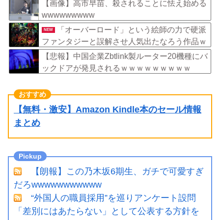
ｗ
【画像】高市早苗、殺されることに怯え始める
wwwwwwwww
「オーバーロード」という絵師の力で硬派
NEW
ファンタジーと誤解させ人気出たなろう作品ｗ
ｗｗｗｗｗｗｗｗ
【悲報】中国企業Zbtlink製ルーター20機種にバ
ックドアが発見されるｗｗｗｗｗｗｗｗｗ
【無料・激安】Amazon Kindle本のセール情報
まとめ
【朗報】この乃木坂6期生、ガチで可愛すぎ
だろwwwwwwwwwww
“外国人の職員採用”を巡りアンケート設問
「差別にはあたらない」として公表する方針を