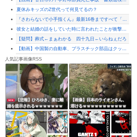
夏休みキッズのZ世代って何見てるの？
【配信者】「金バエ」のSNS更新が1週間途絶え、様々な憶測が飛び交う。1週間ぶり...
『さわらないで小手指くん』最新16巻まですべて「50％ポイント還元」セール！5,...
【緊急速報】NYで警官が黒人男性の首を絞め、暴動第二波不可避へ
彼女と結婚の話をしていた時に言われたことが衝撃だった
【疑問】葬式←まぁわかる 四十九日←いらねぇだろ
【動画】中国製の自動車、プラスチック部品はクッキーのように脆い
Powered by livedoor 相互RSS
【朗報】高市政権、「四国新幹線」を史上初めて検討開始
人気記事画像RSS
【動画】タイのティパンコーン王子が日本人女性とデートか？
8/4のニュース
日本旅行キャンセルすべきか…1万年ぶり史上最大級の火山の兆し＝韓国の反応
更新中止のお知らせ
【悲報】ひろゆき、妻に離
【画像】日本のライオンさん、
NEW
婚を提示されるｗｗｗｗｗｗｗ
溶けるｗｗｗｗｗｗｗｗｗｗｗ
海外「おめでとうタキ！」リヴァプール南野がバースデーゴール！！
ｗｗｗｗｗｗｗｗｗ
ｗｗｗ