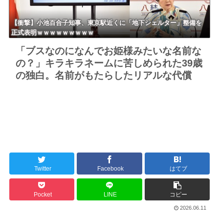
【衝撃】小池百合子知事、東京駅近くに「地下シェルター」整備を
正式表明ｗｗｗｗｗｗｗｗｗ
「ブスなのになんでお姫様みたいな名前な
の？」キラキラネームに苦しめられた39歳
の独白。名前がもたらしたリアルな代償
Twitter
Facebook
はてブ
Pocket
LINE
コピー
2026.06.11