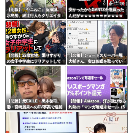
Powered by livedoor 相互RSS
【朗報】『ヤニねこ』新海誠、
安かったからGANTZ全巻買った
水島努、綾辻行人らクリエイタ
んだがｗｗｗｗｗｗｗｗｗｗｗ
ーが絶賛ｗｗｗｗｗｗｗｗｗ
ｗｗ
【悲報】22歳女性、通りすがり
【悲報】ショートスリーパー堀
の女子中学生にラリアットして
大輔さん、実は仮眠を取ってい
逮捕されるｗｗｗｗｗｗｗｗｗ
たｗｗｗｗｗｗｗｗｗｗｗｗｗ
ｗｗｗｗ
ｗｗ
【悲報】元EXILE・黒木啓司、
【朗報】Amazon、汗が飛び散る
妻・宮崎麗果へのDV事案で逮捕
灼熱の「マンガ毎週末セール（5
されていた！宮崎は全身打撲、
0%還元）」を開催ｗｗｗｗｗｗ
頭部裂傷及び打撲、頸部損
ｗｗｗｗ
傷・・・