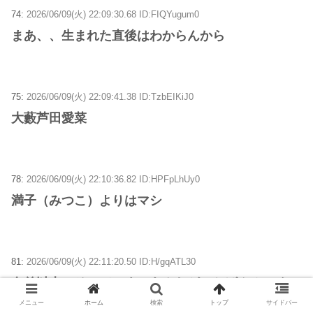
74:
2026/06/09(火) 22:09:30.68 ID:FIQYugum0
まあ、、生まれた直後はわからんから
75:
2026/06/09(火) 22:09:41.38 ID:TzbEIKiJ0
大藪芦田愛菜
78:
2026/06/09(火) 22:10:36.82 ID:HPFpLhUy0
満子（みつこ）よりはマシ
81:
2026/06/09(火) 22:11:20.50 ID:H/gqATL30
名前以上にそこでいまのあんたがいちばんみにくい
ぜ。
メニュー
ホーム
検索
トップ
サイドバー