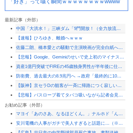
「好き」って囁く瞬間ｗｗｗｗｗｗｗｗwwww
最新記事（外部）
中国「大洪水！」三峡ダム「9門開放！（全力放流」中国都市「三峡沿線の道路水没」中...
【速報】ひろゆき、離婚へｗｗｗ
佐藤二朗、橋本愛との騒動で主演映画が完全白紙へｗｗｗｗｗ
【悲報】Google、Geminiのせいで史上初のマイナスキャッシュフローに陥る
資産1億円突破でFIREの45歳独身男性が半年後に仕事復帰を決意した「1通の通知...
防衛費、過去最大の8.9兆円へ →政府「最終的に10兆円規模になる可能性」
【阪神】京セラDの観客が一斉に帰路につく寂しい光景 ８回代打立石正広が満塁で見逃...
【悲報】バスローブ着てタバコ吸いながら記者会見する奴ｗｗｗ
中日ドラゴンズ覚醒ｗｗｗｗｗｗｗｗｗｗｗｗ
お勧め記事（外部）
マヨイ「あのさあ、なるほどくん。」ナルホド「ん？どうしたの。」
中国のビーチ。ゴミだらけ
安川電機の人事がガチで美人すぎると話題に…（※画像あり）
PTA会長「PTA参加拒否した親へ最終警告。こうなってもいい？」
【広島】廿日市の中学野球部員死亡事故 書類送検の医師、別人のCT画像で診察した疑...
X、収益化が9/7に終わるwwwwwwwwwwwww