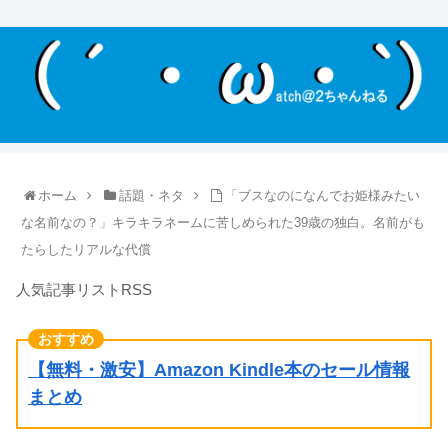
ホーム
話題・ネタ
「ブスなのになんでお姫様みたい
な名前なの？」キラキラネームに苦しめられた39歳の独白。名前がも
たらしたリアルな代償
人気記事リストRSS
【無料・激安】Amazon Kindle本のセール情報
まとめ