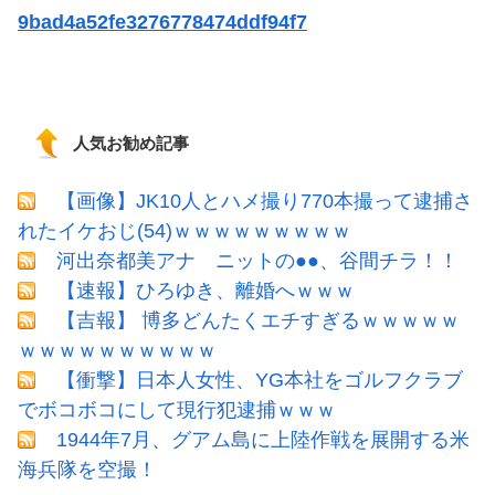
9bad4a52fe3276778474ddf94f7
人気お勧め記事
【画像】JK10人とハメ撮り770本撮って逮捕さ
れたイケおじ(54)ｗｗｗｗｗｗｗｗｗ
河出奈都美アナ ニットの●●、谷間チラ！！
【速報】ひろゆき、離婚へｗｗｗ
【吉報】 博多どんたくエチすぎるｗｗｗｗｗ
ｗｗｗｗｗｗｗｗｗｗ
【衝撃】日本人女性、YG本社をゴルフクラブ
でボコボコにして現行犯逮捕ｗｗｗ
1944年7月、グアム島に上陸作戦を展開する米
海兵隊を空撮！