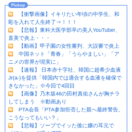
【衝撃画像】イキリたい年頃の中学生、和
彫を入れて人生終了⇒！！！
【悲報】東科大医学部卒の美人YouTuber、
直美で炎上・・・
【動画】甲子園の女性審判、大誤審で炎上
中国ネット「青春」「うらやましい」「ア
ニメの世界が現実に」
【速報】 日本赤十字社、韓国に超希少血液
Jr(a-)を提供「韓国内では適合する血液を確保で
きなかった」※今回で4回目
【画像】乃木坂46の田村真佑さんが胸チラ
してしまう ※動画あり
PTA会長「PTA参加拒否した親へ最終警告。
こうなってもいい？」
【悲報】ソープでイッた後に嬢の耳元で