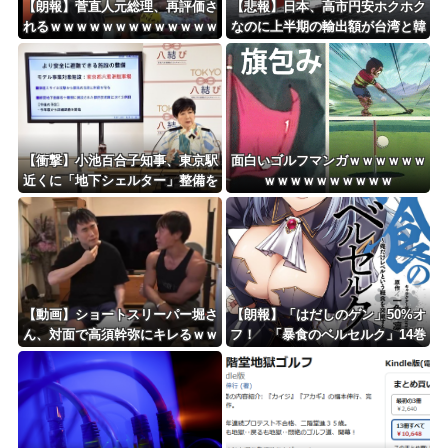
【朗報】菅直人元総理、再評価さ
【悲報】日本、高市円安ホクホク
れるｗｗｗｗｗｗｗｗｗｗｗｗｗ
なのに上半期の輸出額が台湾と韓
ｗｗｗｗｗ
国に抜かれる・・・
【衝撃】小池百合子知事、東京駅
面白いゴルフマンガｗｗｗｗｗｗ
近くに「地下シェルター」整備を
ｗｗｗｗｗｗｗｗｗｗ
正式表明ｗｗｗｗｗｗｗｗｗ
【動画】ショートスリーパー堀さ
【朗報】「はだしのゲン」50%オ
ん、対面で高須幹弥にキレるｗｗ
フ！ 「暴食のベルセルク」14巻
ｗｗｗｗｗｗｗ
無料ｗｗｗｗｗｗ