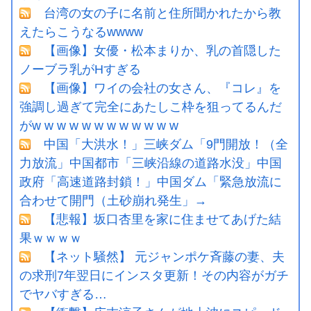
台湾の女の子に名前と住所聞かれたから教
えたらこうなるwwww
【画像】女優・松本まりか、乳の首隠した
ノーブラ乳がHすぎる
【画像】ワイの会社の女さん、『コレ』を
強調し過ぎて完全にあたしこ枠を狙ってるんだ
がw w w w w w w w w w w w
中国「大洪水！」三峡ダム「9門開放！（全
力放流」中国都市「三峡沿線の道路水没」中国
政府「高速道路封鎖！」中国ダム「緊急放流に
合わせて開門（土砂崩れ発生」→
【悲報】坂口杏里を家に住ませてあげた結
果ｗｗｗｗ
【ネット騒然】 元ジャンポケ斉藤の妻、夫
の求刑7年翌日にインスタ更新！その内容がガチ
でヤバすぎる…