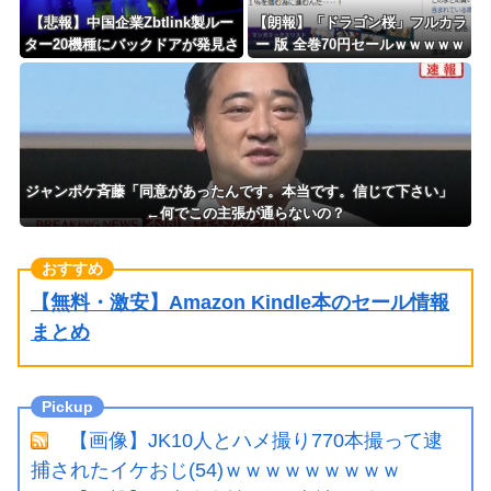
【悲報】中国企業Zbtlink製ルー
【朗報】「ドラゴン桜」フルカラ
ター20機種にバックドアが発見さ
ー 版 全巻70円セールｗｗｗｗｗ
れるｗｗｗｗｗｗｗｗｗ
ｗｗｗ スポーツ漫画50％ポイン
ト還元セール
ジャンポケ斉藤「同意があったんです。本当です。信じて下さい」
←何でこの主張が通らないの？
【無料・激安】Amazon Kindle本のセール情報
まとめ
【画像】JK10人とハメ撮り770本撮って逮
捕されたイケおじ(54)ｗｗｗｗｗｗｗｗｗ