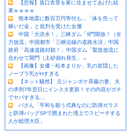
【悲報】坂口杏里を家に住ませてあげた結
果ｗｗｗｗ
熊本地震に数百万円寄付も…「体を売って
稼いだ金」と批判を受けた女優
中国「大洪水！」三峡ダム「9門開放！（全
力放流」中国都市「三峡沿線の道路水没」中国
政府「高速道路封鎖！」中国ダム「緊急放流に
合わせて開門（土砂崩れ発生」→
【画像】女優・松本まりか、乳の首隠した
ノーブラ乳がHすぎる
【ネット騒然】 元ジャンポケ斉藤の妻、夫
の求刑7年翌日にインスタ更新！その内容がガチ
でヤバすぎる…
パさん「平和を願う式典なのに防弾ガラス
と防弾バッグSPで囲まれた壇上でスピーチする
人が総理大臣」