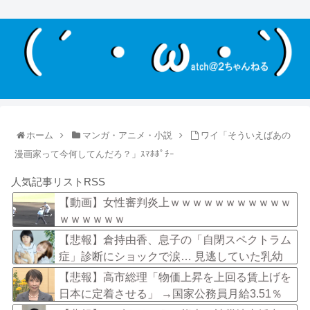
ホーム
マンガ・アニメ・小説
ワイ「そういえばあの
漫画家って今何してんだろ？」ｽﾏﾎﾎﾟﾁｰ
人気記事リストRSS
【動画】女性審判炎上ｗｗｗｗｗｗｗｗｗｗｗ
ｗｗｗｗｗｗ
【悲報】倉持由香、息子の「自閉スペクトラム
症」診断にショックで涙… 見逃していた乳幼
児期のサインとは？
【悲報】高市総理「物価上昇を上回る賃上げを
日本に定着させる」 →国家公務員月給3.51％