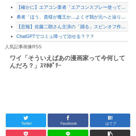
【確かに】エアコン業者「エアコンスプレー使っても室内に風を送り込んでるファンは汚...
【緊急速報】NYで警官が黒人男性の首を絞め、暴動第二波不可避へ
勇者「ほう、貴様が魔王か…よくぞ我が元へと辿り着いた。」
【悲報】佐藤二朗さん主演の「踊る」スピンオフ作品、結局撮影中止が決定wwwwww...
ChatGPTでコミュ障って治せる？？？
Powered by livedoor 相互RSS
【朗報】高市政権、「四国新幹線」を史上初めて検討開始
人気記事画像RSS
【動画】タイのティパンコーン王子が日本人女性とデートか？
ワイ「そういえばあの漫画家って今何して
んだろ？」ｽﾏﾎﾎﾟﾁｰ
8/4のニュース
日本旅行キャンセルすべきか…1万年ぶり史上最大級の火山の兆し＝韓国の反応
更新中止のお知らせ
海外「おめでとうタキ！」リヴァプール南野がバースデーゴール！！
Twitter
Facebook
はてブ
Powered by livedoor 相互RSS