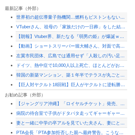
最新記事（外部）
世界初の超伝導量子熱機関…燃料もピストンもない量子エンジンが回った！
VTuberさん、祖母の「家族だけの一日葬」をした結果ｗｗｗｗｗｗｗ
【朗報】Vtuber界、新たなる『弱男の姫』が爆誕ｗｗｗｗｗｗｗｗｗｗｗ
【動画】ショートスリーパー堀大輔さん、対面で高須幹弥氏にガチギレ 思ったよりも空...
左翼市民団体、広島では通用せず「人殺しの汚い足で広島の土を踏むな！」→広島県民「...
ドイツ、熱中症で10,000人以上死亡、ほとんどがお前らと同年代で若者は元気💪
韓国の新築マンション、築１年半でテラスが丸ごと落下ｗｗｗｗｗ
【巨人対ヤクルト18回戦】巨人がヤクルトに逆転勝ち 首位阪神と0.5差！貯金は1...
コメ卸大手さん、営業利益83％減 高値で買い込んだ米が売れず「損切り祭り」開幕へ
お勧め記事（外部）
【ジャングリア沖縄】「ロイヤルチケット」発売、アトラクション優先案内、ソフトドリ...
【悲報】日本人さん、中国韓国と比べて身長が低かったｗｗｗ
病院の待合室で子供がドタバタ走ってギャーギャー騒いでても親はスマホポチポチか談笑...
PCA、WAR8.0ｗｗｗｗｗｗｗｗｗｗｗｗ
妻と一緒に中学の卒アルを見ていた夫さん、妻にとんでもない秘密をバレて震える・・・
ジャンポケ斎藤と代理人のやりとり、「地獄すぎて完全にコントになってる……」と衝撃...
PTA会長「PTA参加拒否した親へ最終警告。こうなってもいい？」
【配信者】「金バエ」のSNS更新が1週間途絶え、様々な憶測が飛び交う。1週間ぶり...