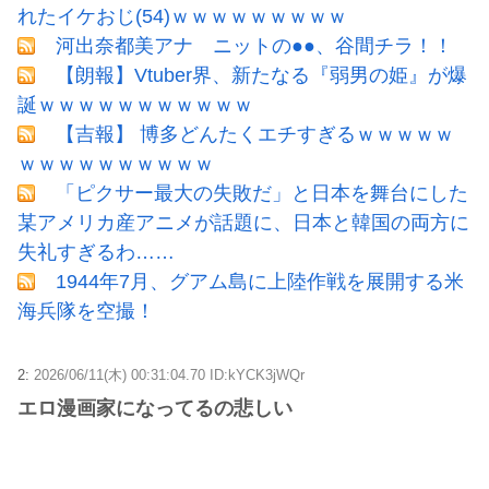
れたイケおじ(54)ｗｗｗｗｗｗｗｗｗ
河出奈都美アナ ニットの●●、谷間チラ！！
【朗報】Vtuber界、新たなる『弱男の姫』が爆
誕ｗｗｗｗｗｗｗｗｗｗｗ
【吉報】 博多どんたくエチすぎるｗｗｗｗｗ
ｗｗｗｗｗｗｗｗｗｗ
「ピクサー最大の失敗だ」と日本を舞台にした
某アメリカ産アニメが話題に、日本と韓国の両方に
失礼すぎるわ……
1944年7月、グアム島に上陸作戦を展開する米
海兵隊を空撮！
2:
2026/06/11(木) 00:31:04.70 ID:kYCK3jWQr
エロ漫画家になってるの悲しい