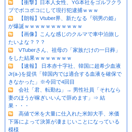
【衝撃】日本人女性、YG本社をゴルフクラ
ブでボコボコにして現行犯逮捕ｗｗｗ
【朗報】Vtuber界、新たなる『弱男の姫』
が爆誕ｗｗｗｗｗｗｗｗｗｗｗ
【画像】こんな感じのクルマで車中泊旅し
たいよな？？？
VTuberさん、祖母の「家族だけの一日葬」
をした結果ｗｗｗｗｗｗｗ
【速報】 日本赤十字社、韓国に超希少血液
Jr(a-)を提供「韓国内では適合する血液を確保で
きなかった」※今回で4回目
会社「君、転勤ね」→ 男性社員「それなら
妻のほうが稼ぎいいんで辞めます」⇒ 結
果・・・
高値で米を大量に仕入れた米卸大手、米価
下落によって決算が凄まじいことになっている
模様