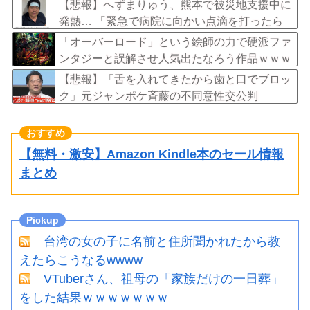
増へ 地方公務員も追随する見通し
【悲報】へずまりゅう、熊本で被災地支援中に
発熱… 「緊急で病院に向かい点滴を打ったら
楽に」 回復を報告
「オーバーロード」という絵師の力で硬派ファ
ンタジーと誤解させ人気出たなろう作品ｗｗｗ
ｗｗｗｗｗｗ
【悲報】「舌を入れてきたから歯と口でブロッ
ク」元ジャンポケ斉藤の不同意性交公判
【無料・激安】Amazon Kindle本のセール情報
まとめ
台湾の女の子に名前と住所聞かれたから教
えたらこうなるwwww
VTuberさん、祖母の「家族だけの一日葬」
をした結果ｗｗｗｗｗｗｗ