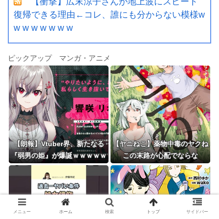
【衝撃】広末涼子さんが地上波にスピード
復帰できる理由←コレ、誰にも分からない模様w
w w w w w w w
ピックアップ マンガ・アニメ
【朗報】Vtuber界、新たなる
【ヤニねこ】薬物中毒のヤクね
『弱男の姫』が爆誕ｗｗｗｗｗ
この末路が心配でならな
ｗｗｗｗｗｗ
い・・・
メニュー
ホーム
検索
トップ
サイドバー