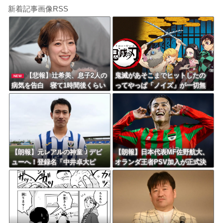
新着記事画像RSS
【悲報】辻希美、息子2人の
鬼滅があそこまでヒットしたの
NEW
病気を告白 寝て1時間後くらい
ってやっぱ「ノイズ」が一切無
に暴れる症状「夜驚症」にファ
いからよな
ンからアドバイスの声
【朗報】元レアルの神童Ｊデビ
【朗報】日本代表MF佐野航大、
ューへ！登録名「中井卓大ピ
オランダ王者PSV加入が正式決
ピ」日本初挑戦の22歳今治MFが
定！ NEC史上最高額の移籍、
開幕戦に先発
最大約31億円か！！