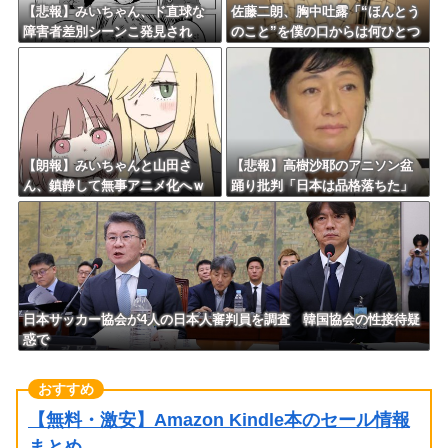
【悲報】みいちゃん、ド直球な
佐藤二朗、胸中吐露「“ほんとう
障害者差別シーンこ発見され
のこと”を僕の口からは何ひとつ
る・・・
言えなくて… 言葉にできぬ悔
しさを日々感じております」
【朗報】みいちゃんと山田さ
【悲報】高樹沙耶のアニソン盆
ん、鎮静して無事アニメ化へｗ
踊り批判「日本は品格落ちた」
ｗｗｗｗｗｗｗｗ
で大論争！過去の大麻発言にも
飛び火…「炎上気味なので」自
ら幕引き図る
日本サッカー協会が4人の日本人審判員を調査 韓国協会の性接待疑
惑で
【無料・激安】Amazon Kindle本のセール情報
まとめ