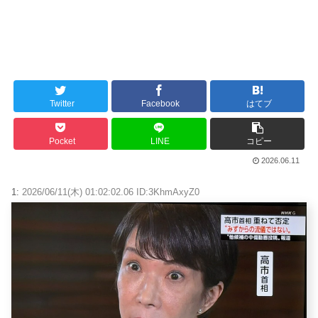
Twitter
Facebook
はてブ
Pocket
LINE
コピー
2026.06.11
1:
2026/06/11(木) 01:02:02.06 ID:3KhmAxyZ0