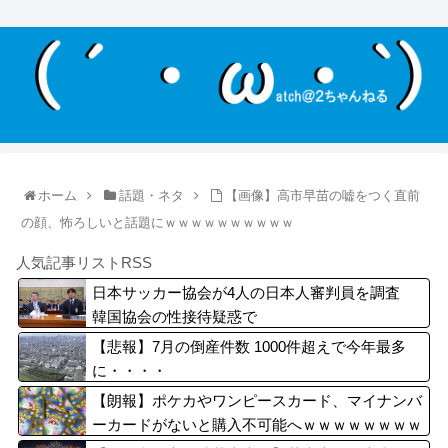
ホーム
話題・ネタ
【画像】高市早苗の嘘をつく直前
の顔、怖ろしいと話題にｗｗｗｗｗｗｗｗｗｗ
人気記事リストRSS
日本サッカー協会が4人の日本人審判員を調査
韓国協会の性接待疑惑で
【悲報】7月の倒産件数 1000件超えで今年最多
に・・・・
【朗報】ポケカやワンピースカード、マイナンバ
ーカードがないと購入不可能へｗｗｗｗｗｗｗｗ