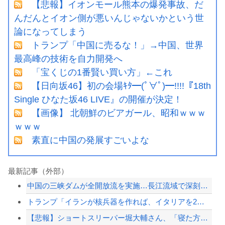
【悲報】イオンモール熊本の爆発事故、だ
んだんとイオン側が悪いんじゃないかという世
論になってしまう
トランプ「中国に売るな！」→中国、世界
最高峰の技術を自力開発へ
「宝くじの1番賢い買い方」←これ
【日向坂46】初の会場ｷﾀ━(ﾟ∀ﾟ)━!!!!『18th
Single ひなた坂46 LIVE』の開催が決定！
【画像】 北朝鮮のビアガール、昭和ｗｗｗ
ｗｗｗ
素直に中国の発展すごいよな
最新記事（外部）
中国の三峡ダムが全開放流を実施…長江流域で深刻な洪水被害！
トランプ「イランが核兵器を作れば、イタリアを2分で消滅させる」メローニ「核を持っ...
【悲報】ショートスリーパー堀大輔さん、「寝た方がいい」などと誹謗中傷され配信中に...