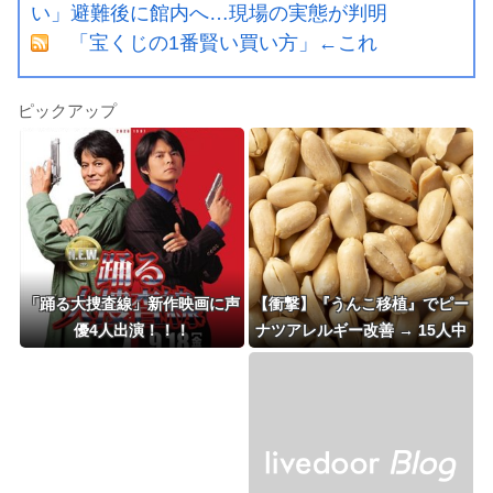
い」避難後に館内へ…現場の実態が判明
「宝くじの1番賢い買い方」←これ
ピックアップ
「踊る大捜査線」新作映画に声
【衝撃】『うんこ移植』でピー
優4人出演！！！
ナツアレルギー改善 → 15人中
6人が食べられるように