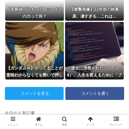
【名探偵プリキュア】シャドウ
【衝撃画像】22年前の秋葉
の力って何？
原、凄すぎる…これは…
【ガンダムＷ】やってることが
彼女に浮気されたワイ（3
意味わからなくても勢いで押し
8）、人生を変えるために「プ
切られると流しちゃうことがま
ログラミング」を始めようとし
まあるよね
た結果ｗｗｗｗｗ
コメントを見る
コメントを書く
今日の人気記事
【悲報】みいちゃん、ド直球な障害者
メニュー
ホーム
検索
トップ
サイドバー
差別シーンこ発見される・・・