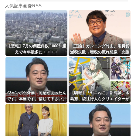
Powered by livedoor 相互RSS
今でも「日本が世界トップ」なものって何がある？
人気記事画像RSS
日傘もって行っていざ開こうとしたら靴べらだった
8/4のニュース
日本旅行キャンセルすべきか…1万年ぶり史上最大級の火山の兆し＝韓国の反応
更新中止のお知らせ
【悲報】7月の倒産件数 1000件超
【正論】カンニング竹山、消費税
えで今年最多に・・・・
減税失敗→増税の流れ想像「次誰
海外「おめでとうタキ！」リヴァプール南野がバースデーゴール！！
が総理やりたいと思います？」
Powered by livedoor 相互RSS
ジャンポケ斉藤「同意があったん
【朗報】『ヤニねこ』新海誠、水
です。本当です。信じて下さい」
島努、綾辻行人らクリエイターが
←何でこの主張が通らないの？
絶賛ｗｗｗｗｗｗｗｗｗ