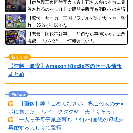
【琵琶湖三市同時花火大会】花火大会は本当に開
催されるのか…ＨＰで観覧券販売も消防への申請
なし、３自治体は「関与してない」と声明
【驚愕】サッカー王国ブラジルで進むサッカー離
れ 36％が「関心なし」
【悲報】国税不祥事、「前例ない事態次々」に危
機感 「パパ活」、情報漏えいも
【無料・激安】Amazon Kindle本のセール情報
まとめ
【画像】嫁「ごめんなさい…私この人のチ●
ポに負けた」 ワイ「クククw」 夫「くそっ」
一人っ子母子家庭育ちワイ(26)無職の母親が
再婚するらしくて驚愕