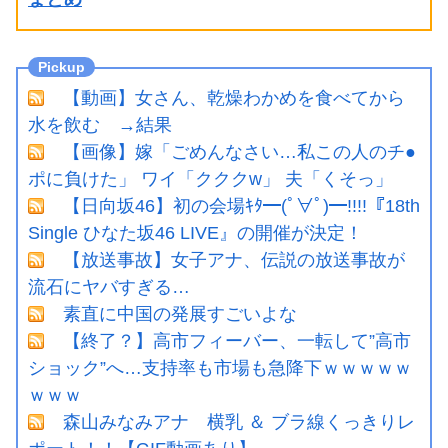
【動画】女さん、乾燥わかめを食べてから
水を飲む →結果
【画像】嫁「ごめんなさい…私この人のチ●
ポに負けた」 ワイ「クククw」 夫「くそっ」
【日向坂46】初の会場ｷﾀ━(ﾟ∀ﾟ)━!!!!『18th
Single ひなた坂46 LIVE』の開催が決定！
【放送事故】女子アナ、伝説の放送事故が
流石にヤバすぎる…
素直に中国の発展すごいよな
【終了？】高市フィーバー、一転して”高市
ショック”へ…支持率も市場も急降下ｗｗｗｗｗ
ｗｗｗ
森山みなみアナ 横乳 ＆ ブラ線くっきりレ