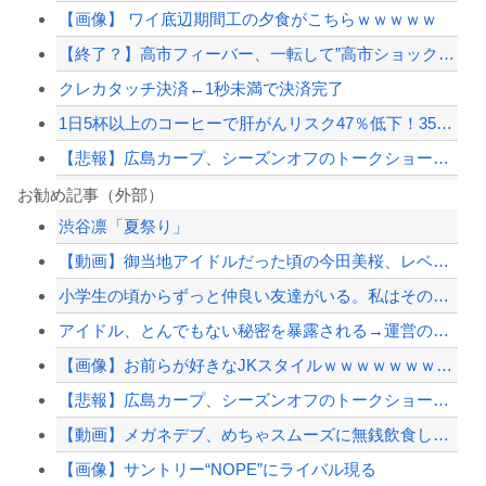
【画像】 ワイ底辺期間工の夕食がこちらｗｗｗｗｗ
【終了？】高市フィーバー、一転して”高市ショック”へ…支持率も市場も急降下ｗｗｗ...
クレカタッチ決済←1秒未満で決済完了
1日5杯以上のコーヒーで肝がんリスク47％低下！35万人超の調査
【悲報】広島カープ、シーズンオフのトークショー、テレビ出演等の「副業」を全面禁...
【悲報】クマ駆除で町役場に抗議電話殺到…職員「業務になりません」
お勧め記事（外部）
渋谷凛「夏祭り」
素直に中国の発展すごいよな
【動画】御当地アイドルだった頃の今田美桜、レベチｗｗｗｗｗｗｗ
避難所に土足でズカズカと入ってきて勝手に動画や写真を撮影したメディア取材陣、挙句...
小学生の頃からずっと仲良い友達がいる。私はその友達の家族構成についても全部知って...
【島根】孫の34歳男性が運転する車にはねられ88歳の女性が死亡…民家の敷地内での...
アイドル、とんでもない秘密を暴露される→運営の声明が前代未聞すぎて物議を醸すこと...
【配信者】「金バエ」のSNS更新が1週間途絶え、様々な憶測が飛び交う。1週間ぶり...
【画像】お前らが好きなJKスタイルｗｗｗｗｗｗｗｗｗｗｗｗｗｗｗｗｗｗｗｗｗｗｗ...
【緊急速報】NYで警官が黒人男性の首を絞め、暴動第二波不可避へ
【悲報】広島カープ、シーズンオフのトークショー、テレビ出演等の「副業」を全面禁...
【動画】メガネデブ、めちゃスムーズに無銭飲食してしまうｗｗｗｗ
【画像】サントリー“NOPE”にライバル現る