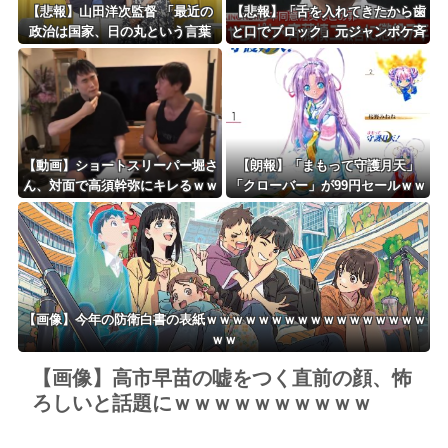
【悲報】山田洋次監督 「最近の
【悲報】「舌を入れてきたから歯
政治は国家、日の丸という言葉
と口でブロック」元ジャンポケ斉
を、間違った方向に使っている」
藤の不同意性交公判
【動画】ショートスリーパー堀さ
【朗報】「まもって守護月天」
ん、対面で高須幹弥にキレるｗｗ
「クローバー」が99円セールｗｗ
ｗｗｗｗｗｗｗ
ｗｗｗｗｗｗｗｗｗｗ
【画像】今年の防衛白書の表紙ｗｗｗｗｗｗｗｗｗｗｗｗｗｗｗｗｗ
ｗｗ
【画像】高市早苗の嘘をつく直前の顔、怖
ろしいと話題にｗｗｗｗｗｗｗｗｗｗ