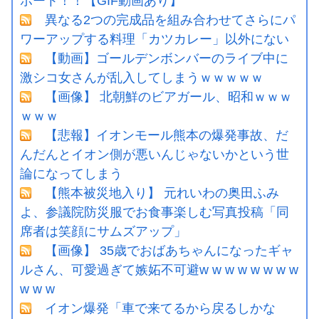
ポート！！【GIF動画あり】
異なる2つの完成品を組み合わせてさらにパ
ワーアップする料理「カツカレー」以外にない
【動画】ゴールデンボンバーのライブ中に
激シコ女さんが乱入してしまうｗｗｗｗｗ
【画像】 北朝鮮のビアガール、昭和ｗｗｗ
ｗｗｗ
【悲報】イオンモール熊本の爆発事故、だ
んだんとイオン側が悪いんじゃないかという世
論になってしまう
【熊本被災地入り】 元れいわの奥田ふみ
よ、参議院防災服でお食事楽しむ写真投稿「同
席者は笑顔にサムズアップ」
【画像】 35歳でおばあちゃんになったギャ
ルさん、可愛過ぎて嫉妬不可避w w w w w w w w
w w w
イオン爆発「車で来てるから戻るしかな