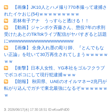
【画像】JK10人とハメ撮り770本撮って逮捕さ
れたイケおじ(54)ｗｗｗｗｗｗｗｗｗ
若林有子アナ うっすらと透ける！！
【動画】ジャンポケ斉藤さん、懲役7年の求刑
受けたあとのTikTokライブ配信がヤバすぎると話題
にwwwwwwwwwwwwwwwwwwww
【画像】 全身入れ墨の彫り師、『とんでもな
い正論』を吐いて30万再生されてしまうｗｗｗｗｗ
ｗｗ
【衝撃】日本人女性、YG本社をゴルフクラブ
でボコボコにして現行犯逮捕ｗｗｗ
【朗報】 秋田県、UAEのオイルマネー2兆円が
転がり込んでガチで東北最強になるぞｗｗｗｗｗｗ
ｗ
3:
2026/06/17(水) 17:30:18.51 ID:eKxa4FdD0