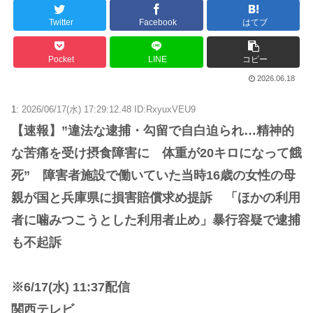
Twitter
Facebook
はてブ
Pocket
LINE
コピー
2026.06.18
1:
2026/06/17(水) 17:29:12.48 ID:RxyuxVEU9
【速報】”違法な逮捕・勾留で自白迫られ…精神的
な苦痛を受け摂食障害に 体重が20キロになって餓
死” 障害者施設で働いていた当時16歳の女性の母
親が国と兵庫県に損害賠償求め提訴 「ほかの利用
者に噛みつこうとした利用者止め」暴行容疑で逮捕
も不起訴
※6/17(水) 11:37配信
関西テレビ