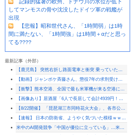
記録的猛暑の欧州、ドナウ川の水位が低下
してマンモスの骨や沈没したドイツ軍の戦艦が
出現
【悲報】昭和世代さん、「1時間弱」は1時
間に満たない、「1時間強」は1時間＋αだと思っ
てる????
最新記事（外部）
【鹿児島】 突然右折し路面電車と衝突 乗っていた男女3人は車を放置しダッシュで逃...
【動画】ジャンポケ斉藤さん、懲役7年の求刑受けたあとのTikTokライブ配信がヤ...
【衝撃】熊本空港、全国で最も米軍機が来る空港になっていた
【画像あり】居酒屋「6人で長居して会計4939円！喋りたいだけなら公園に行ってく...
【8/22開催】 「琵琶湖三市同時花火大会」、各市公式「そんな花火大会は存在しな...
【速報】 日本の防衛省、ようやく気づいた模様ｗｗｗｗｗ
米中のAI開発競争「中国が優位に立っている」…米新興企業CEOが予測！