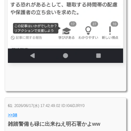
61:
2026/06/17(水) 17:42:49.02 ID:I04iDJRY0
>>38
雑踏警備も碌に出来ねえ明石署かよww