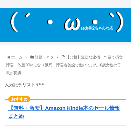
ホーム
話題・ネタ
【悲報】違法な逮捕・勾留で摂食
障害 体重20kgになり餓死 障害者施設で働いていた16歳女性の母
親が提訴
人気記事リストRSS
【無料・激安】Amazon Kindle本のセール情報
まとめ