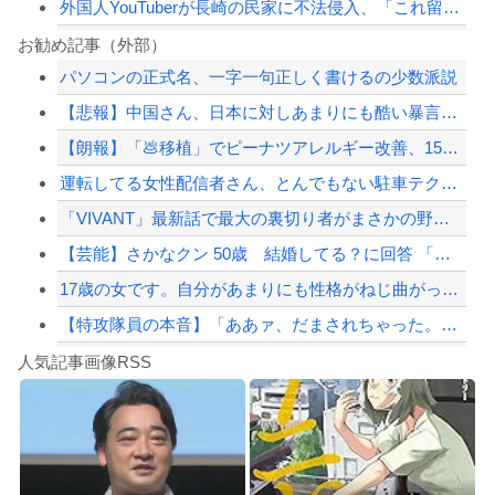
外国人YouTuberが長崎の民家に不法侵入、「これ留守にしてるだけじゃないの？...
分かった分かった！もう認めるよ…！！って事
お勧め記事（外部）
パソコンの正式名、一字一句正しく書けるの少数派説
海外「日本人は何に使ってるんだ？」 世界的ブームの日本の食品、買ってみたものの使...
【悲報】中国さん、日本に対しあまりにも酷い暴言を放つ 「侵略戦争仕掛けたくせに...
長崎の語り部お爺ちゃん（84）、修学旅行生に「日本も原爆を持たないと負ける」と言...
【朗報】「💩移植」でピーナツアレルギー改善、15人中6人が数粒食べられるように
【画像】瞬間-26℃冷却のベルトファンが今なら4,980円ｗｗｗ
運転してる女性配信者さん、とんでもない駐車テクニックを見せつけてネット民をドン引...
【配信者】「金バエ」のSNS更新が1週間途絶え、様々な憶測が飛び交う。1週間ぶり...
「VIVANT」最新話で最大の裏切り者がまさかの野崎さん！ネット衝撃「嘘だろ」「...
【緊急速報】NYで警官が黒人男性の首を絞め、暴動第二波不可避へ
【芸能】さかなクン 50歳 結婚してる？に回答 「幸せだな～」
17歳の女です。自分があまりにも性格がねじ曲がっていてどう矯正したらいいのか分か...
【特攻隊員の本音】「ああァ、だまされちゃった。今度生れる時はアメリカへ生れるぞ」...
Powered by livedoor 相互RSS
【動画】バイクの少年を無理やり止めるパトカーが怖いｗｗｗｗ
人気記事画像RSS
大男「1回戦の相手はこのｶﾞｷか？楽勝だな」少年剣士「…ふんっ、あまり調子に乗ら...
8/4のニュース
日本旅行キャンセルすべきか…1万年ぶり史上最大級の火山の兆し＝韓国の反応