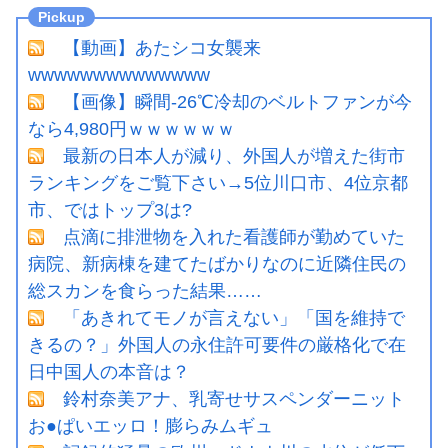
【動画】あたシコ女襲来
wwwwwwwwwwwwww
【画像】瞬間-26℃冷却のベルトファンが今
なら4,980円ｗｗｗｗｗｗ
最新の日本人が減り、外国人が増えた街市
ランキングをご覧下さい→5位川口市、4位京都
市、ではトップ3は?
点滴に排泄物を入れた看護師が勤めていた
病院、新病棟を建てたばかりなのに近隣住民の
総スカンを食らった結果……
「あきれてモノが言えない」「国を維持で
きるの？」外国人の永住許可要件の厳格化で在
日中国人の本音は？
鈴村奈美アナ、乳寄せサスペンダーニット
お●ぱいエッロ！膨らみムギュ