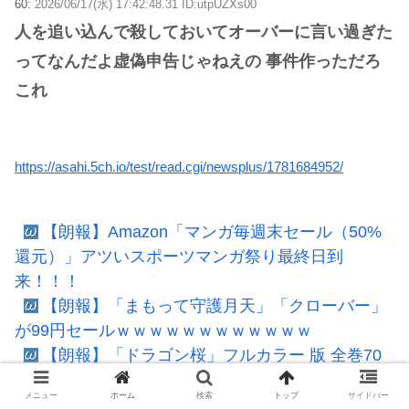
60:
2026/06/17(水) 17:42:48.31 ID:utpUZXs00
人を追い込んで殺しておいてオーバーに言い過ぎた
ってなんだよ虚偽申告じゃねえの 事件作っただろ
これ
https://asahi.5ch.io/test/read.cgi/newsplus/1781684952/
【朗報】Amazon「マンガ毎週末セール（50%
還元）」アツいスポーツマンガ祭り最終日到
来！！！
【朗報】「まもって守護月天」「クローバー」
が99円セールｗｗｗｗｗｗｗｗｗｗｗｗ
【朗報】「ドラゴン桜」フルカラー 版 全巻70
円セールｗｗｗｗｗｗｗｗ スポーツ漫画50％ポイ
メニュー
ホーム
検索
トップ
サイドバー
ント還元セール