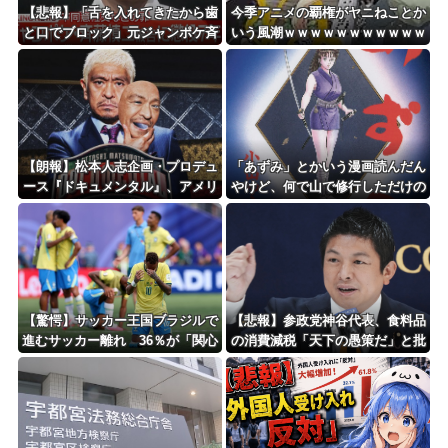
更新中止のお知らせ
【悲報】「舌を入れてきたから歯
今季アニメの覇権がヤニねことか
と口でブロック」元ジャンポケ斉
いう風潮ｗｗｗｗｗｗｗｗｗｗｗ
海外「おめでとうタキ！」リヴァプール南野がバースデーゴール！！
藤の不同意性交公判
ｗｗ
Powered by livedoor 相互RSS
【朗報】松本人志企画・プロデュ
「あずみ」とかいう漫画読んだん
ース『ドキュメンタル』、アメリ
やけど、何で山で修行しただけの
カで初の制作が決定！ 海外タイ
子供達があんなに強いんや
トル『LOL』として世界25ヶ国・
地域で展開
【驚愕】サッカー王国ブラジルで
【悲報】参政党神谷代表、食料品
進むサッカー離れ 36％が「関心
の消費減税「天下の愚策だ」と批
なし」
判ｗｗｗｗｗｗｗｗｗｗｗｗ