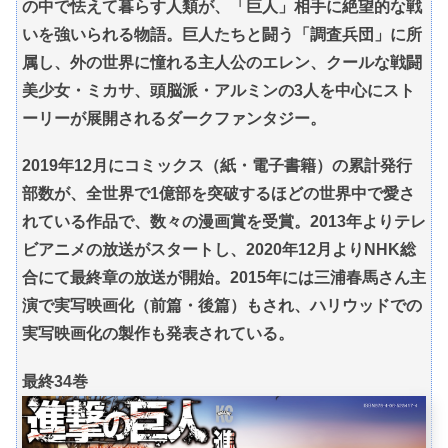
の中で怯えて暮らす人類が、「巨人」相手に絶望的な戦
いを強いられる物語。巨人たちと闘う「調査兵団」に所
属し、外の世界に憧れる主人公のエレン、クールな戦闘
美少女・ミカサ、頭脳派・アルミンの3人を中心にスト
ーリーが展開されるダークファンタジー。
2019年12月にコミックス（紙・電子書籍）の累計発行
部数が、全世界で1億部を突破するほどの世界中で愛さ
れている作品で、数々の漫画賞を受賞。2013年よりテレ
ビアニメの放送がスタートし、2020年12月よりNHK総
合にて最終章の放送が開始。2015年には三浦春馬さん主
演で実写映画化（前篇・後篇）もされ、ハリウッドでの
実写映画化の製作も発表されている。
最終34巻