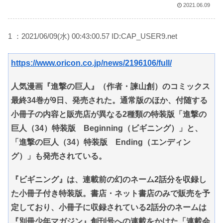
2021.06.09
1 ：2021/06/09(水) 00:43:00.57 ID:CAP_USER9.net
https://www.oricon.co.jp/news/2196106/full/
人気漫画『進撃の巨人』（作者・諫山創）のコミックス
最終34巻が9日、発売された。通常版のほか、付随する
小冊子の内容と販売店が異なる2種類の特装版「進撃の
巨人（34）特装版 Beginning（ビギニング）」と、
「進撃の巨人（34）特装版 Ending（エンディン
グ）」も発売されている。
『ビギニング』は、連載前の幻のネーム2話分を収録し
た小冊子付き特装版。書店・ネット書店のみで販売を予
定しており、小冊子に収録されている2話分のネームは
『別冊少年マガジン』創刊号への連載をかけた「連載会