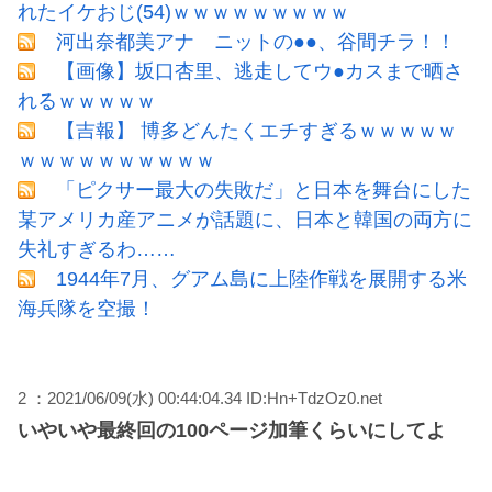
れたイケおじ(54)ｗｗｗｗｗｗｗｗｗ
河出奈都美アナ ニットの●●、谷間チラ！！
【画像】坂口杏里、逃走してウ●カスまで晒さ
れるｗｗｗｗｗ
【吉報】 博多どんたくエチすぎるｗｗｗｗｗ
ｗｗｗｗｗｗｗｗｗｗ
「ピクサー最大の失敗だ」と日本を舞台にした
某アメリカ産アニメが話題に、日本と韓国の両方に
失礼すぎるわ……
1944年7月、グアム島に上陸作戦を展開する米
海兵隊を空撮！
2 ：2021/06/09(水) 00:44:04.34 ID:Hn+TdzOz0.net
いやいや最終回の100ページ加筆くらいにしてよ