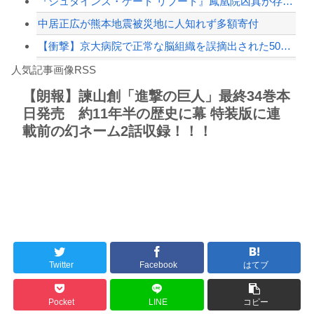
『シュタインズ・ゲート リブート』鳳凰院凶真が存在しないγ（ガンマ）世界線が追加...
中居正広が熊本地震被災地に人知れず多額寄付
【衝撃】京大病院で正常な脳組織を誤摘出された50代女性、手足も動かせず自発呼吸も...
Powered by livedoor 相互RSS
寺田心さん(18)、筋トレした結果無事かわいくなる
人気記事画像RSS
【動画】これはお見事。中国重慶市で珍しい事故が撮影される。
【朗報】諫山創「進撃の巨人」最終34巻本
日発売 約11年半の歴史に幕 特装版に連
8/4のニュース
載前の幻ネーム2話収録！！！
日本旅行キャンセルすべきか…1万年ぶり史上最大級の火山の兆し＝韓国の反応
更新中止のお知らせ
海外「おめでとうタキ！」リヴァプール南野がバースデーゴール！！
Powered by livedoor 相互RSS
Twitter
Facebook
はてブ
Pocket
LINE
コピー