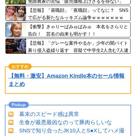
免除農家の苦悩「販売価格上げざるを得ない」
【悲報】「昼職顔」「夜職顔」ってなに？ SNS
で広がる新たなルッキズム論争ｗｗｗｗｗｗｗ
【衝撃】きゃりーぱみゅぱみゅ 本名をさらりと
告白！ 芸名の由来も明かす！！
【悲報】「グレーな案件やるか」少年の闇バイト
募り侵入盗繰り返す 容疑で中学生2人含む7人逮
捕・・・
【無料・激安】Amazon Kindle本のセール情報
まとめ
幕末のスピード感は異常
生食が最悪最凶なのって豚肉らしいな
SNSで知り合ったJK10人とS●Xしてハメ撮