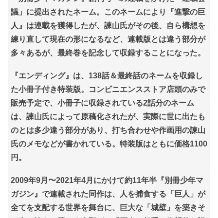
議」に提出されたネーム。このネームにより『進撃の巨
人』は連載を獲得したが、諫山氏がその後、自ら構想を
練り直して現在の形になるなど、連載版とは違う部分が
多々あるが、最終巻を記念して収録することになった。
『エンディング』は、138話＆最終話のネームを収録し
た小冊子付き特装版。コンビニエンスストア店頭のみで
販売予定で、小冊子に収録されている2話分のネーム
は、諫山氏によって原稿化されたが、実際に世に出たも
のとは多少違う部分があり、打ち合わせや作画用の諫山
氏のメモなどが書かれている。特装版はともに価格1100
円。
2009年9月〜2021年4月にかけて約11年半『別冊少年マ
ガジン』で連載された同作は、人を捕食する「巨人」が
全てを支配する世界を舞台に、巨大な「城壁」を築きそ