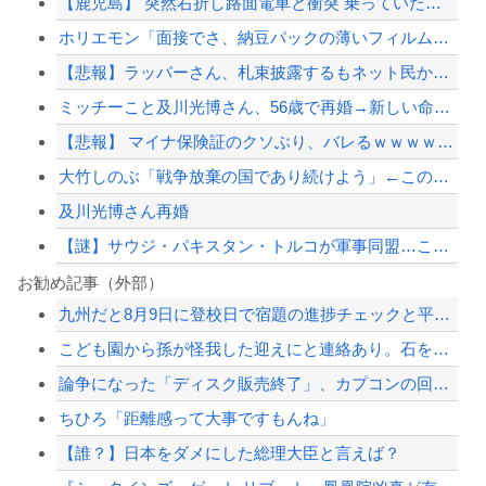
【鹿児島】 突然右折し路面電車と衝突 乗っていた男女3人は車を放置しダッシュで逃...
ホリエモン「面接でさ、納豆パックの薄いフィルムって何のために入っていの？って聞く...
【悲報】ラッパーさん、札束披露するもネット民から「新社会人の初ボーナスくらいしか...
ミッチーこと及川光博さん、56歳で再婚→新しい命まで授かるｗｗｗｗｗ
【悲報】 マイナ保険証のクソぶり、バレるｗｗｗｗｗｗｗｗｗ
大竹しのぶ「戦争放棄の国であり続けよう」←この投稿が話題に
及川光博さん再婚
【謎】サウジ・パキスタン・トルコが軍事同盟…これどこと戦う気？
早稲田大学「学生の皆さん、近隣飲食店での無銭飲食はやめてください」
お勧め記事（外部）
九州だと8月9日に登校日で宿題の進捗チェックと平和学習やってたけど他の地域はやら...
ジャンポケ斎藤と代理人のやりとり、「地獄すぎて完全にコントになってる……」と衝撃...
こども園から孫が怪我した迎えにと連絡あり。石をどかしてミミズ集め足の上に石を落と...
［社説］永住厳格化で外国人の定着意欲をそぐな
論争になった「ディスク販売終了」、カプコンの回答と衝撃の詳細がコチラ・・・「え？...
国税不祥事、「前例ない事態次々」に危機感 「パパ活」、情報漏えいも
ちひろ「距離感って大事ですもんね」
【配信者】「金バエ」のSNS更新が1週間途絶え、様々な憶測が飛び交う。1週間ぶり...
【誰？】日本をダメにした総理大臣と言えば？
【緊急速報】NYで警官が黒人男性の首を絞め、暴動第二波不可避へ