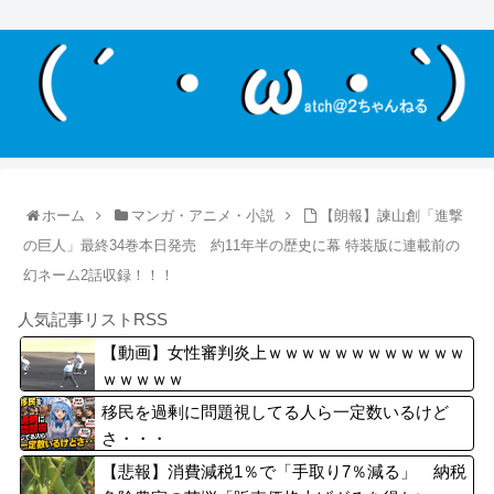
ホーム
マンガ・アニメ・小説
【朗報】諫山創「進撃
の巨人」最終34巻本日発売 約11年半の歴史に幕 特装版に連載前の
幻ネーム2話収録！！！
人気記事リストRSS
【動画】女性審判炎上ｗｗｗｗｗｗｗｗｗｗｗｗ
ｗｗｗｗｗ
移民を過剰に問題視してる人ら一定数いるけど
さ・・・
【悲報】消費減税1％で「手取り7％減る」 納税