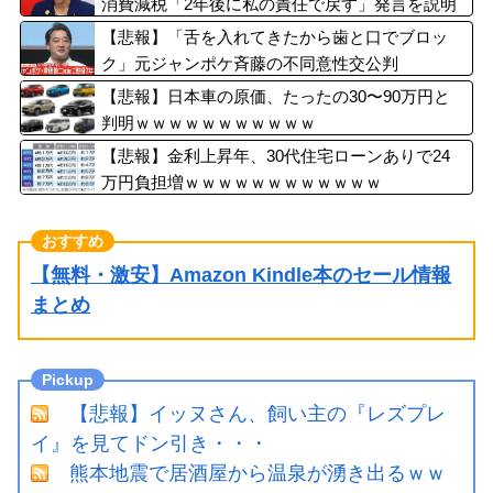
消費減税「2年後に私の責任で戻す」発言を説明
【悲報】「舌を入れてきたから歯と口でブロッ
ク」元ジャンポケ斉藤の不同意性交公判
【悲報】日本車の原価、たったの30〜90万円と
判明ｗｗｗｗｗｗｗｗｗｗｗ
【悲報】金利上昇年、30代住宅ローンありで24
万円負担増ｗｗｗｗｗｗｗｗｗｗｗｗ
【無料・激安】Amazon Kindle本のセール情報
まとめ
【悲報】イッヌさん、飼い主の『レズプレ
イ』を見てドン引き・・・
熊本地震で居酒屋から温泉が湧き出るｗｗ