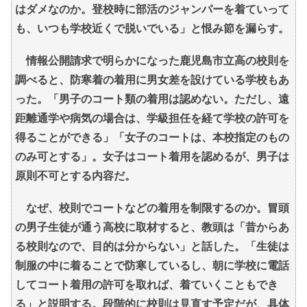
はダメなのか。登校時に部活のジャンパーを着ていって
も、いつも学校近くで脱いでいる」と恨み節を漏らす。
情報公開請求で明らかになった鹿児島市立高の校則を
調べると、防寒着の着用に男女差を設けている学校もあ
った。「男子のコート類の着用は認めない。ただし、遠
距離通学や病気の場合は、学級担任を経て学校の許可を
得ることができる」「女子のコートは、本校指定のもの
のみ可とする」。女子はコート着用を認めるが、男子は
原則不可とする内容だ。
なぜ、校則でコートなどの着用を制限するのか。冒頭
の男子生徒が通う高校に取材すると、教頭は「昔からあ
る校則なので、目的は分からない」と話した。「生徒は
制服の中に着ることで防寒しているし、朝に学校に電話
してコート着用の許可を取れば、着ていくこともでき
る」と説明する。段階的に校則は見直す予定だが、具体