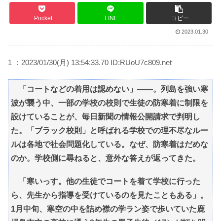
Pocket
LINE
コピー
2023.01.30
1 ：2023/01/30(月) 13:54:33.70 ID:RUoU7c809.net
「コートなどの着用は認めない」――。列島を強い寒
波が襲う中、一部の学校の校則で生徒の防寒着に制限を
設けていることが、毎日新聞の情報公開請求で判明し
た。「ブラック校則」と呼ばれる学校での理不尽なルー
ルは各地で社会問題化している。なぜ、防寒着はだめな
のか。学校側に尋ねると、意外な答えが返ってきた。
「寒いっす。他の生徒でコートを着て学校に行った
ら、先生から指導を受けているのを見たこともある」。
1月中旬、寒空の中を詰め襟の学ラン姿で歩いていた鹿