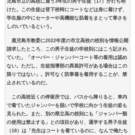
児島市立の高校に通う3年生の男子生徒（17）が打ち明
けた。この生徒は登下校時にコートなどは身に着けず、
学生服の中にセーターや高機能な肌着をまとって寒さを
しのいでいるという。
鹿児島市教委に2022年度の市立高校の校則を情報公開
請求したところ、この男子生徒の学校則にはこう記され
ていた。「オーバー・ジャンバーコート等の着用は認め
ない。ただし、生徒指導部の異装許可がある場合はこの
限りではない」。許可なく防寒着を着用することが、禁
止されているのだ。
この高校近くの停留所では、バスから降りると、車内
で着ていたジャンパーを脱いで学校に向かう生徒の姿も
見られた。また、別の県立高の校則にも「ジャンパー類
の使用は禁止する」との項目があり、通学する男子生徒
（18）は「先生はコートを着ているのに、なんで俺たち