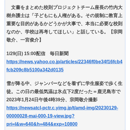
文書をまとめた校則プロジェクトチーム座長の竹内大
樹弁護士は「子どもにも人権がある。その規制に教育上
重要な目的があるかどうかが大事で、本当に必要な校則
なのか、学校は再考してほしい」と話している。【宗岡
敬介、一宮俊介】
1/29(日) 15:00配信 毎日新聞
https://news.yahoo.co.jp/articles/22346f0be34f16fcb4
fcb209c8b5100a342d0135
雪が降る中、ジャンパーなどを着ずに学生服姿で歩く生
徒。この日の最低気温は氷点下2度だった＝鹿児島市で
2023年1月24日午後4時39分、宗岡敬介撮影
https://newsatcl-pctr.c.yimg.jp/t/amd-img/20230129-
00000028-mai-000-19-view.jpg?
pri=l&w=640&h=484&exp=10800