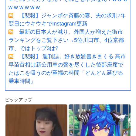
w w w w w w
【悲報】ジャンポケ斉藤の妻、夫の求刑7年
翌日にウキウキでInstagram更新
最新の日本人が減り、外国人が増えた街市
ランキングをご覧下さい→5位川口市、4位京都
市、ではトップ3は?
【悲報】 週刊誌、好き放題書きまくる 高市
早苗首相は新公用車の贅を尽くした後部座席で
たばこを吸うのが至福の時間「どんどん延びる
乗車時間」
ピックアップ