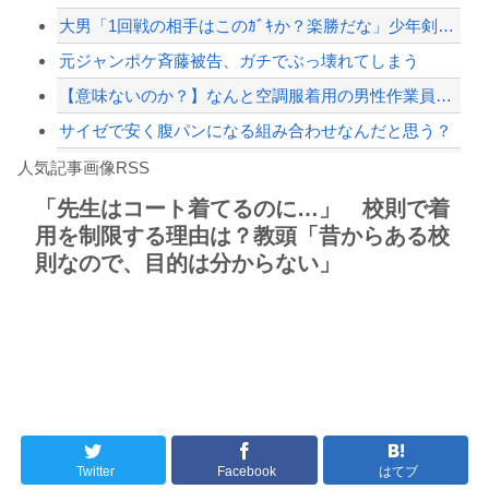
大男「1回戦の相手はこのｶﾞｷか？楽勝だな」少年剣士「…ふんっ、あまり調子に乗ら...
【緊急速報】NYで警官が黒人男性の首を絞め、暴動第二波不可避へ
元ジャンポケ斉藤被告、ガチでぶっ壊れてしまう
【意味ないのか？】なんと空調服着用の男性作業員が熱中症で死亡‥‥スポドリとゼリー...
サイゼで安く腹パンになる組み合わせなんだと思う？
Powered by livedoor 相互RSS
【朗報】ウェットスーツの脱ぎ方を教えるたった20秒の動画、900万回以上再生され...
人気記事画像RSS
【珍事】サッカーの試合が原因で交通事故が起きてしまう。
「先生はコート着てるのに…」 校則で着
用を制限する理由は？教頭「昔からある校
8/4のニュース
則なので、目的は分からない」
日本旅行キャンセルすべきか…1万年ぶり史上最大級の火山の兆し＝韓国の反応
更新中止のお知らせ
海外「おめでとうタキ！」リヴァプール南野がバースデーゴール！！
Powered by livedoor 相互RSS
Twitter
Facebook
はてブ