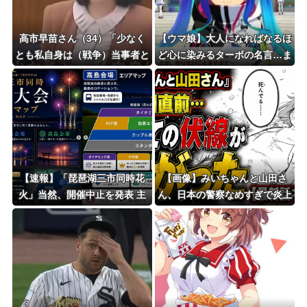
高市早苗さん（34）「少なく
【ウマ娘】大人になればなるほ
とも私自身は（戦争）当事者と
ど心に染みるターボの名言…ま
はいえない世代ですから、反省
た明日も遊ぼうな…
なんかしておりませんし、反省
を求められるいわれもないと思
っております」
【速報】「琵琶湖三市同時花
【画像】みいちゃんと山田さ
火」当然、開催中止を発表 主
ん、日本の警察なめすぎで炎上
催「今後案内するので個別返信
ｗｗｗｗwｗｗｗｗｗｗｗｗｗ
できません」返金明言なく今後
ご案内で終わる