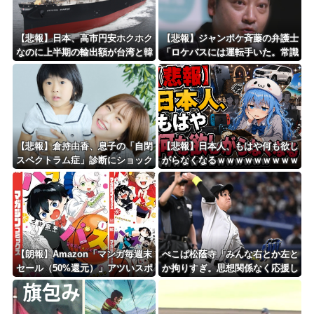
【悲報】日本、高市円安ホクホク
【悲報】ジャンポケ斉藤の弁護士
なのに上半期の輸出額が台湾と韓
「ロケバスには運転手いた。常識
国に抜かれる・・・
的に考えてフ●ラさせるわけない
でしょ」
【悲報】倉持由香、息子の「自閉
【悲報】日本人、もはや何も欲し
スペクトラム症」診断にショック
がらなくなるｗｗｗｗｗｗｗｗｗ
で涙… 見逃していた乳幼児期の
ｗｗｗｗｗｗｗｗｗｗｗｗｗｗｗ
サインとは？
【朗報】Amazon「マンガ毎週末
ぺこぱ松蔭寺「みんな右とか左と
セール（50%還元）」アツいスポ
か拘りすぎ。思想関係なく応援し
ーツマンガ祭り最終日到来！！！
ようよ」