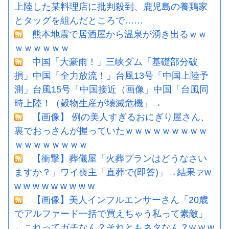
上陸した某料理店に批判殺到、鹿児島の養鶏家
とタッグを組んだところで……
熊本地震で居酒屋から温泉が湧き出るｗｗ
ｗｗｗｗｗｗ
中国「大豪雨！」三峡ダム「基礎部分破
損」中国「全力放流！」台風13号「中国上陸予
測」台風15号「中国接近（画像」中国「台風同
時上陸！（穀物生産が壊滅危機」→
【画像】 例の美人すぎるおにぎり屋さん、
裏でおっさんが握っていたｗｗｗｗｗｗｗｗｗ
ｗｗｗｗｗｗｗｗ
【衝撃】葬儀屋「火葬プランはどうなさい
ますか？」ワイ喪主「直葬で(即答)」→結果ァw
w w w w w w w w w
【画像】美人インフルエンサーさん「20歳
でアルファード一括で買えちゃう私って素敵」
←これってガチなん？それともネタなん？w w w