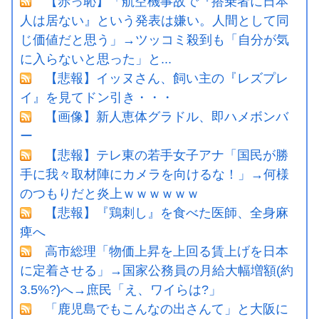
【赤っ恥】「航空機事故で『搭乗者に日本
人は居ない』という発表は嫌い。人間として同
じ価値だと思う」→ツッコミ殺到も「自分が気
に入らないと思った」と...
【悲報】イッヌさん、飼い主の『レズプレ
イ』を見てドン引き・・・
【画像】新人恵体グラドル、即ハメボンバ
ー
【悲報】テレ東の若手女子アナ「国民が勝
手に我々取材陣にカメラを向けるな！」→何様
のつもりだと炎上ｗｗｗｗｗｗ
【悲報】『鶏刺し』を食べた医師、全身麻
痺へ
高市総理「物価上昇を上回る賃上げを日本
に定着させる」→国家公務員の月給大幅増額(約
3.5%?)へ→庶民「え、ワイらは?」
「鹿児島でもこんなの出さんて」と大阪に