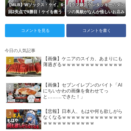
【MLB】Wソックス・ケイ、6
【ウマ娘】ケンタッキーのダン
回2失点で9勝目！ケイを救う
ツの風貌がなんか怪しいお店み
村上161キロ粉砕弾で、流れが
たいだな…
変わり逆転勝ち
コメントを見る
コメントを書く
今日の人気記事
【画像】ケニアのスイカ、あまりにも
薄過ぎるｗｗｗｗｗｗｗｗｗｗｗｗｗ
【画像】セブンイレブンのバイト「AI
にちいかわの画像を食わせてっ
と………できた！」
【悲報】日本人、もはや何も欲しがら
なくなるｗｗｗｗｗｗｗｗｗｗｗｗｗ
ｗｗｗｗｗｗｗｗｗｗｗ