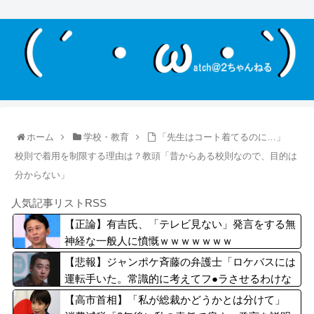
ホーム
学校・教育
「先生はコート着てるのに…」
校則で着用を制限する理由は？教頭「昔からある校則なので、目的は
分からない」
人気記事リストRSS
【正論】有吉氏、「テレビ見ない」発言をする無
神経な一般人に憤慨ｗｗｗｗｗｗｗ
【悲報】ジャンポケ斉藤の弁護士「ロケバスには
運転手いた。常識的に考えてフ●ラさせるわけな
いでしょ」
【高市首相】「私が総裁かどうかとは分けて」