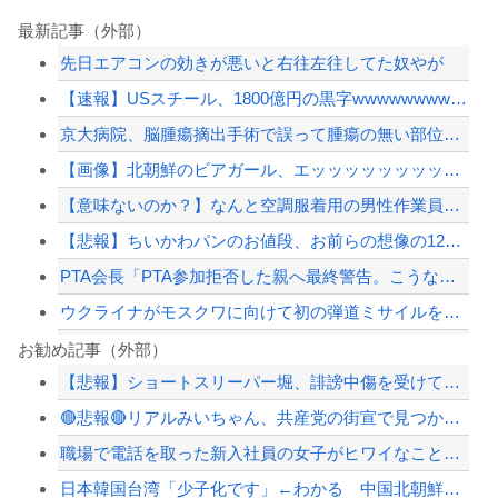
最新記事（外部）
先日エアコンの効きが悪いと右往左往してた奴やが
【速報】USスチール、1800億円の黒字wwwwwwwwwwwwwwwwwwww...
京大病院、脳腫瘍摘出手術で誤って腫瘍の無い部位を摘出 脳幹など損傷受け植物状態に
【画像】北朝鮮のビアガール、エッッッッッッッッッッッッッッッッッ！
【意味ないのか？】なんと空調服着用の男性作業員が熱中症で死亡‥‥スポドリとゼリー...
【悲報】ちいかわパンのお値段、お前らの想像の12倍高いｗｗｗｗ
PTA会長「PTA参加拒否した親へ最終警告。こうなってもいい？」
ウクライナがモスクワに向けて初の弾道ミサイルを発射か？！
琵琶湖三市同時花火大会、開催中止を発表 場所時刻不明・許可なし・交通整理なし・市...
お勧め記事（外部）
【悲報】ショートスリーパー堀、誹謗中傷を受けて突然泣き出すｗｗｗｗｗｗｗｗ
元いいとも青年隊、中居正広の”素顔”を暴露
🔴悲報🔴リアルみいちゃん、共産党の街宣で見つかる（※画像あり）
さんま「どこでもドア？あれ不便やで」
職場で電話を取った新入社員の女子がヒワイなことを言われてショックを受けたことがあ...
【赤っ恥】「航空機事故で『搭乗者に日本人は居ない』という発表は嫌い。人間として同...
日本韓国台湾「少子化です」←わかる 中国北朝鮮「少子化です」←強権国家でも止めら...
【配信者】「金バエ」のSNS更新が1週間途絶え、様々な憶測が飛び交う。1週間ぶり...