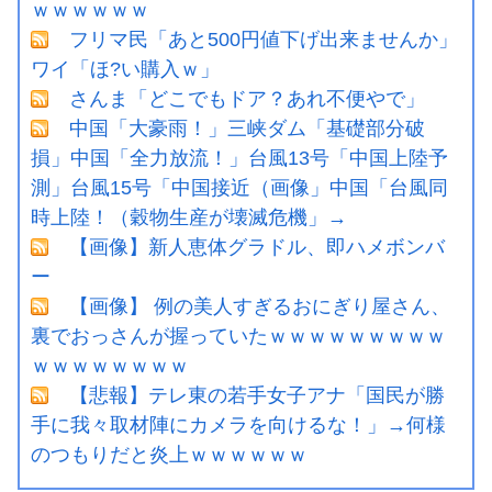
ｗｗｗｗｗｗ
フリマ民「あと500円値下げ出来ませんか」
ワイ「ほ?い購入ｗ」
さんま「どこでもドア？あれ不便やで」
中国「大豪雨！」三峡ダム「基礎部分破
損」中国「全力放流！」台風13号「中国上陸予
測」台風15号「中国接近（画像」中国「台風同
時上陸！（穀物生産が壊滅危機」→
【画像】新人恵体グラドル、即ハメボンバ
ー
【画像】 例の美人すぎるおにぎり屋さん、
裏でおっさんが握っていたｗｗｗｗｗｗｗｗｗ
ｗｗｗｗｗｗｗｗ
【悲報】テレ東の若手女子アナ「国民が勝
手に我々取材陣にカメラを向けるな！」→何様
のつもりだと炎上ｗｗｗｗｗｗ