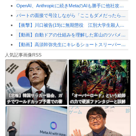
OpenAI、Anthropicに続きMetaのAIも勝手に他社攻撃 嘘ξけど何...
【配信者】「金バエ」のSNS更新が1週間途絶え、様々な憶測が飛び交う。1週間ぶり...
パートの面接で号泣しながら「ここもダメだったらもう食べていけないんです」って熱弁...
【緊急速報】NYで警官が黒人男性の首を絞め、暴動第二波不可避へ
【衝撃】川口被告(19)に無期懲役 江別大学生殺人事件、19歳で取り返しのつかな...
【動画】自動ドアの仕組みを理解した富山のツバメが賢い。
【動画】高須幹弥先生にキレるショートスリーパー・堀大輔氏が怖いと話題にｗｗｗｗｗ...
Powered by livedoor 相互RSS
花丸「善子ちゃんが寝てる……」
人気記事画像RSS
【第一位】車で要らない装備、「電動シート」に決まる・・・
8/4のニュース
日本旅行キャンセルすべきか…1万年ぶり史上最大級の火山の兆し＝韓国の反応
更新中止のお知らせ
【悲報】韓国サッカー協会、ガ
「オーバーロード」という絵師
チでワールドカップ予選での審
の力で硬派ファンタジーと誤解
海外「おめでとうタキ！」リヴァプール南野がバースデーゴール！！
判への性接待がバレ大炎上大騒
させ人気出たなろう作品ｗｗｗ
ぎにｗｗｗｗｗｗｗｗ
ｗｗｗｗｗｗ