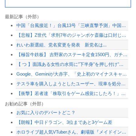
最新記事（外部）
中国「台風接近！」台風13号「三峡直撃予測」中国「上流大洪水！（三峡上流」中国都...
【悲報】Z世代「求刑7年のジャンポケ斎藤は口封じに被害者殺した方が量刑軽かっただ...
れいわ新選組、党名変更を発表 新党名は...
【極旨牛鉄板】 吉野家のステーキ定食1500円、ガチで美味そうｗｗｗ
【 つ 】面識ある女性の水筒に"下半身"を押し付け"使用不能"にした疑い 66歳...
Google、Geminiが大赤字、「史上初のマイナスキャッシュフロー」に陥る
テスラ車を購入しようとしたユーザー、現車を処分して代金を支払い、平日の納車日に予...
【衝撃】若者達「株取引をゲーム感覚にしたろ！」→結果
「高市早苗はどんだけ自己顕示欲が強いんだ」と左派が『高木美帆氏に送られた包丁セッ...
お勧め記事（外部）
お気に入りのデパートどこ？
【悲報】コロオギ食を広めようとして倒産した人、全く諦めて居なかった
【朗報】中日ドラゴン、3位まであと3ゲーム差
【動画】熊本県知事「ご遺族、被災者、自治体職員からメディアの報道に対し、極めて強...
ホロライブ超人気VTuberさん、劇場版『メイドインアビス 目覚める神秘』の主題...
「小泉やめろ！」→市民らが横浜駅前で大絶叫ｗｗｗｗｗｗｗｗ