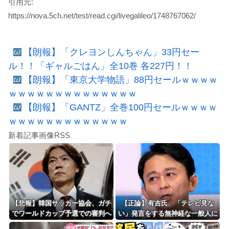
引用元:
https://nova.5ch.net/test/read.cgi/livegalileo/1748767062/
【朗報】「クレヨンしんちゃん」33円セー
ル！！「ギャルごはん」全10巻 各227円！！
【朗報】「東京大学物語」88円セールｗｗｗｗ
ｗｗｗｗｗｗｗｗｗｗｗｗｗｗ
【朗報】「GANTZ」全巻100円セールｗｗｗｗ
ｗｗｗｗｗｗｗｗｗｗｗｗｗ
新着記事画像RSS
【悲報】韓国サッカー協会、ガチ
【正論】有吉氏、「テレビ見な
でワールドカップ予選での審判へ
い」発言をする無神経な一般人に
の性接待がバレ大炎上大騒ぎにｗ
憤慨ｗｗｗｗｗｗｗ