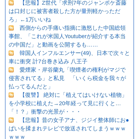
【悲報】Z世代「求刑7年のジャンポケ斎藤
は口封じに被害者殺した方が量刑軽かっただ
ろ」←1万いいね
西側からの手痛い指摘に激怒した中国総領
事館、「これが米国人Youtuberが紹介する本当
の中国だ」と動画を公開するも……
韓国人インフルエンサー(49)、日本で次々と
車に衝突 計7台巻き込み 八王子
愛煙家・岸谷蘭丸「喫煙者の権利がマジで
侵害されてる」と私見 「いくら税金を我々が
払ってるんだと」
【復讐】 絶対に「植えてはいけない植物」
を小学校に植えた→20年経って見に行くと…
「！？」衝撃の光景が・・・
【悲報】昔の女子アナ、ジジイ整体師にお●
ぱいを揉まれテレビで放送されてしまうｗｗｗ
ｗｗｗ