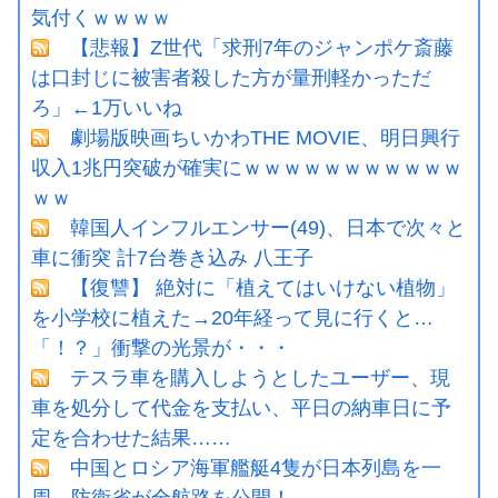
気付くｗｗｗｗ
【悲報】Z世代「求刑7年のジャンポケ斎藤
は口封じに被害者殺した方が量刑軽かっただ
ろ」←1万いいね
劇場版映画ちいかわTHE MOVIE、明日興行
収入1兆円突破が確実にｗｗｗｗｗｗｗｗｗｗｗ
ｗｗ
韓国人インフルエンサー(49)、日本で次々と
車に衝突 計7台巻き込み 八王子
【復讐】 絶対に「植えてはいけない植物」
を小学校に植えた→20年経って見に行くと…
「！？」衝撃の光景が・・・
テスラ車を購入しようとしたユーザー、現
車を処分して代金を支払い、平日の納車日に予
定を合わせた結果……
中国とロシア海軍艦艇4隻が日本列島を一