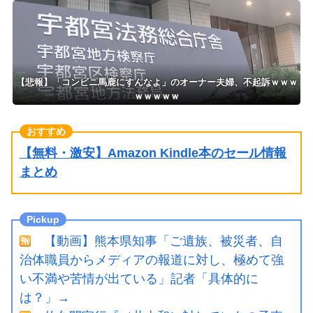
←何でこの主張が通らないの？
に発売！！！
【悲報】「コンビニ馬鹿にすんなよ」のオーナー夫婦、不起訴ｗｗｗ
ｗｗｗｗｗ
【無料・激安】Amazon Kindle本のセール情報
まとめ
【動画】熊本県知事「ご遺族、被災者、自
治体職員からメディアの報道に対し、極めて強
い不満や苦情が出ている」記者「具体的に
は？」→