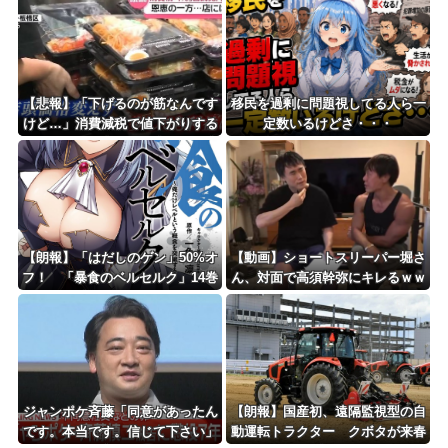
ｗｗｗｗｗｗｗ
【悲報】「下げるのが筋なんです
移民を過剰に問題視してる人ら一
けど…」消費減税で値下がりする
定数いるけどさ・・・
分と同じだけ商品を値上げして店
頭価格を変えない店も…
【朗報】「はだしのゲン」50%オ
【動画】ショートスリーパー堀さ
フ！ 「暴食のベルセルク」14巻
ん、対面で高須幹弥にキレるｗｗ
無料ｗｗｗｗｗｗ
ｗｗｗｗｗｗｗ
ジャンポケ斉藤「同意があったん
【朗報】国産初、遠隔監視型の自
です。本当です。信じて下さい」
動運転トラクター クボタが来春