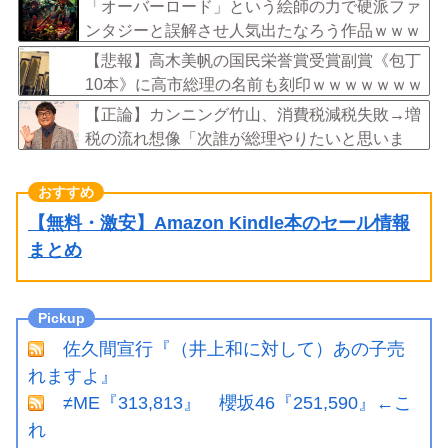
「オーバーロード」という絵師の力で硬派ファ
ンタジーと誤解させ人気出たなろう作品ｗｗｗ
ｗｗｗｗｗｗ
【悲報】高木美帆の国民栄誉賞受賞副賞《包丁
10本》に高市総理の名前も刻印ｗｗｗｗｗｗｗ
ｗｗ
【正論】カンニング竹山、消費税減税失敗→増
税の流れ想像「次誰が総理やりたいと思いま
す？」
【無料・激安】Amazon Kindle本のセール情報
まとめ
佐久間宣行『（井上和に対して）あの子売
れますよ』
≠ME『313,813』 櫻坂46『251,590』←こ
れ