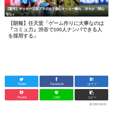
【驚愕】サッカー王国ブラジルで進むサッカー離れ 36％が「関心
なし」
【朗報】任天堂「ゲーム作りに大事なのは
『コミュ力』渋谷で100人ナンパできる人
を採用する」
Twitter
Facebook
はてブ
Pocket
LINE
コピー
2025.06.01