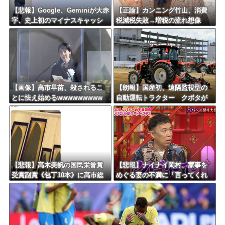
Powered by livedoor 相互RSS
【悲報】Google、Geminiが大赤
【正論】カンニング竹山、消費
字、史上初のマイナスキャッシ
税減税失敗→増税の流れ想像
ュフローに陥る・・・
「次誰が総理やりたいと思いま
す？」
【画像】高市早苗、殺されるこ
【朗報】国産初、遠隔監視型の
とに怯え始めるwwwwwwwww
自動運転トラクター クボタが
来春に発売！！！
【悲報】高木美帆の国民栄誉賞
【悲報】ナイナイ岡村、家事を
受賞副賞《包丁10本》に高市総
めぐる妻の不満に「言ってくれ
理の名前も刻印ｗｗｗｗｗｗｗ
たら済む話やん」になるみ「バ
ｗｗ
イトやったらクビやで」説教受
け黙り込む