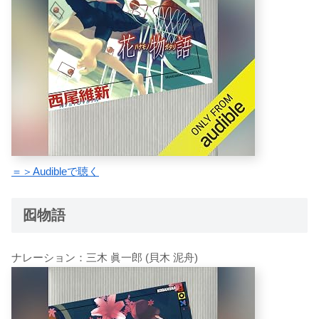
＝＞Audibleで聴く
囮物語
ナレーション：三木 眞一郎 (貝木 泥舟)