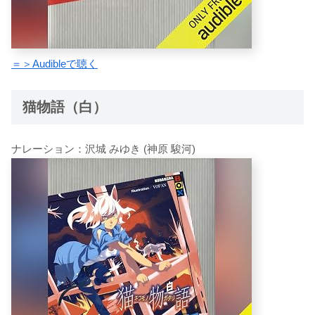
＝＞Audibleで聴く
猫物語（白）
ナレーション：沢城 みゆき (神原 駿河)