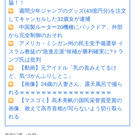
脇！！
週間少年ジャンプのグッズ(43億円分)を注文
してキャンセルした32歳女が逮捕
中国製ルーター20機種にバックドア、外部
から完全制御のおそれ
アメリカ・ミシガン州の民主党予備選挙 イ
スラム教徒の“急進左派”候補が勝利確実に?トラ
ンプ氏は批判
【動画】元アイドル「乳の首みえてるけ
ど、気づかんふりしとこ」
【画像】24歳の人妻さん、露天風呂で撮ら
れるｗｗｗｗｗｗｗｗｗｗｗｗｗｗｗｗｗ
【マスゴミ】高木美帆の国民栄誉賞受賞の
画像、敢えて高市首相が写らないよう切り取ら
れる