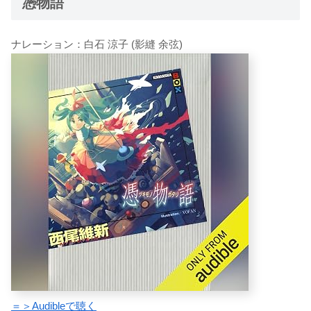
憑物語
ナレーション：白石 涼子 (影縫 余弦)
＝＞Audibleで聴く