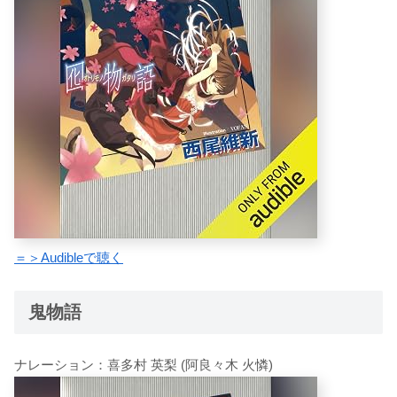
＝＞Audibleで聴く
鬼物語
ナレーション：喜多村 英梨 (阿良々木 火憐)