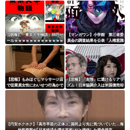
す 容疑で中学生2人含む7人逮
ッキズム論争ｗｗｗｗｗｗｗ
捕・・・
【朗報】「東京大学物語」88円セ
【マンガワン】小学館 第三者委
ールｗｗｗｗｗｗｗｗｗｗｗｗｗ
員会の調査結果を公表「人権意識
ｗｗｗｗｗ
十分でなかった」 性加害歴ある
漫画家を別名義で起用
【悲報】もみほぐしマッサージ店
【悲報】「友情」に透けるリアリ
で従業員女性にわいせつ行為かで
ズム！日米協調介入は米国債売却
男を逮捕ｗｗｗｗｗｗｗｗｗ
を回避するためだったｗｗｗｗｗ
ｗｗ
【円安ホクホク】｢高市早苗の正体｣に国民より先に気づいていた…海
外投資家が｢日本経済を壊す首相｣だと確信した残念発言