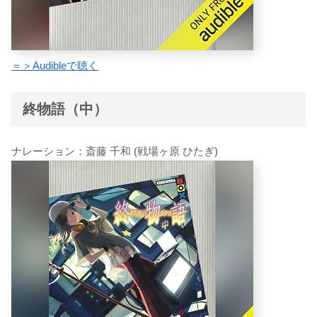
＝＞Audibleで聴く
終物語（中）
ナレーション：斎藤 千和 (戦場ヶ原 ひたぎ)