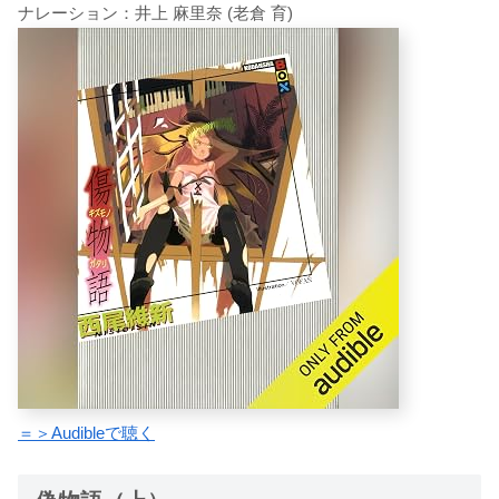
ナレーション：井上 麻里奈 (老倉 育)
＝＞Audibleで聴く