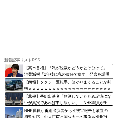
新着記事リストRSS
【高市首相】「私が総裁かどうかとは分けて」
消費減税「2年後に私の責任で戻す」発言を説明
【朗報】タクシー運転手、儲かりまくることが判
明ｗｗｗｗｗｗｗｗｗｗｗｗｗｗｗｗｗｗｗｗｗ
ｗｗｗｗ
【悲報】番組出演者「飲酒していたため記憶にな
いが真実であれば申し訳ない」 NHK職員が出
演者から性被害
NHK職員が番組出演者から性被害報告も放置の
衝撃対応、中居正広と国分太一の事例もNHKは