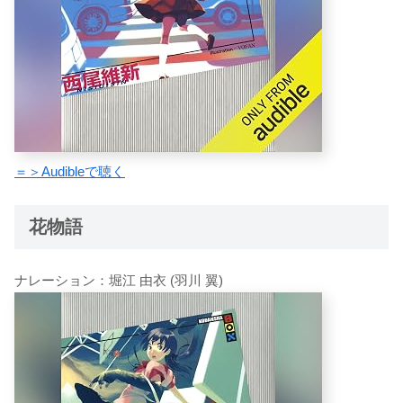
＝＞Audibleで聴く
花物語
ナレーション：堀江 由衣 (羽川 翼)