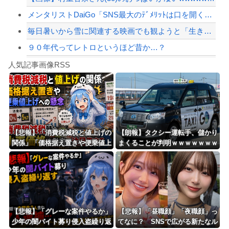
メンタリストDaiGo「SNS最大のﾃﾞﾒﾘｯﾄは口を開く価値がない奴が発信でき...
毎日暑いから雪に関連する映画でも観ようと「生きてこそ」を借りたのね
９０年代ってレトロというほど昔か…？
Powered by livedoor 相互RSS
【リスク3倍】お前ら「認知症」になりたくないなら酒をやめろ
人気記事画像RSS
白石「あ、あきら様……？」あきら「……白石」
8/4のニュース
日本旅行キャンセルすべきか…1万年ぶり史上最大級の火山の兆し＝韓国の反応
更新中止のお知らせ
【悲報】「消費税減税と値上げの
【朗報】タクシー運転手、儲かり
関係」「価格据え置きや便乗値上
まくることが判明ｗｗｗｗｗｗｗ
海外「おめでとうタキ！」リヴァプール南野がバースデーゴール！！
げへの懸念」 – 消費税減税時の
ｗｗｗｗｗｗｗｗｗｗｗｗｗｗｗ
小売価格の動向に注目集まる
ｗｗｗ
Powered by livedoor 相互RSS
【悲報】「グレーな案件やるか」
【悲報】「昼職顔」「夜職顔」っ
少年の闇バイト募り侵入盗繰り返
てなに？ SNSで広がる新たなル