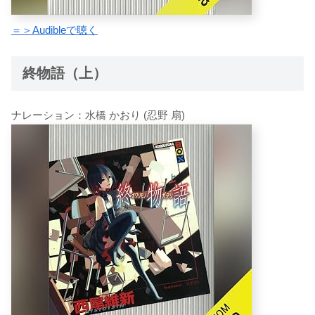
＝＞Audibleで聴く
終物語（上）
ナレーション：水橋 かおり (忍野 扇)