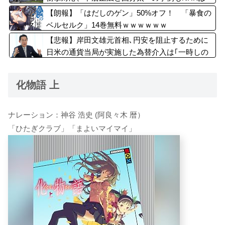
「加害者を守る」のか、指摘される“隠蔽体質”
【朗報】「はだしのゲン」50%オフ！ 「暴食の
ベルセルク」14巻無料ｗｗｗｗｗｗ
【悲報】岸田文雄元首相､円安を阻止するために
日米の通貨当局が実施した為替介入は｢一時しの
ぎに過ぎない｣との認識を示す
化物語 上
ナレーション：神谷 浩史 (阿良々木 暦）
「ひたぎクラブ」「まよいマイマイ」