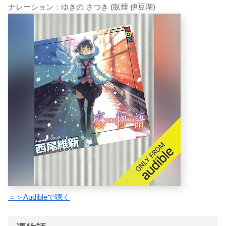
ナレーション：ゆきの さつき (臥煙 伊豆湖)
＝＞Audibleで聴く