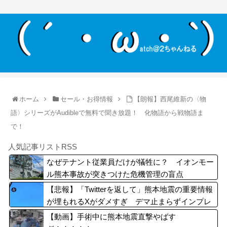
ホーム
セール・お得情報
【朗報】西尾維新の〈物
語〉シリーズがAudibleで無料で聞き放題！ 化物語から戦物語ま
で！
人気記事リストRSS
なぜテナント従業員だけが犠牲に？ イオンモー
ル熊本事故が突きつけた危機管理の盲点
【悲報】「Twitterを返して」熊本地震の重要情報
が埋もれるXがダメすぎ デマ止まらずインプレ
ゾンビが拡散する始末
【動画】手術中に熊本地震直撃やばす