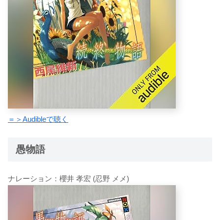
＝＞Audibleで聴く
愚物語
ナレーション：櫻井 孝宏 (忍野 メメ)