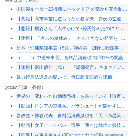
最新記事（外部）
中国製ルーター20機種にバックドア 外部から完全制御できる機能が仕込まれていた
【悲報】高市早苗に逆らった財務官僚、異例の左遷ｗｗｗｗｗｗｗｗ
【悲報】桐谷さん「人生かけて7億円貯めたのにガンで死ぬかも。もっと素直に遊べばよ...
【速報】 『有吉の夏休み』、とんでもない発表をしてしまう！！！！！
日本「沖縄県知事選（9月」沖縄県「辺野古転覆事件」日教組「同志社批判！（社民系」...
（ ´_ゝ`）中道幹事長、食料品消費税2年間1%の閣議決定を批判 → 記者「中道...
【速報】影山優佳（25）、『爆弾発言』キタァアアアアアーーーーー！！
暴力行為法違反の疑いで、毎日新聞記者を逮捕
【画像あり】剛力彩芽さんの現在の姿、エッッッッッッッッッッッッ！
お勧め記事（外部）
世界の「変わった自動販売機」を貼っていく【珍百景】
【悲報】共同通信、ガチで逝く・・・・・・
【動画】ロシアの空挺兵、パラシュートが開かずに墜落してしまう。
【画像】田中みな実さん、妊娠中とは思えないヒール姿で登場してしまう
参政党・神谷代表、食料品消費減税を「天下の愚策だ」と痛烈批判！
【悲報】嫁に15年間嘘つかれてて心が壊れてるから相手してくれ
【動画】女子ビーチバレー選手「我々は純粋に競技をしてるので性的な目で見ないでくだ...
【配信者】「金バエ」のSNS更新が1週間途絶え、様々な憶測が飛び交う。1週間ぶり...
【画像】村重杏奈さん(30)のおつぱいが凄いwwwwwwwwwwww
【緊急速報】NYで警官が黒人男性の首を絞め、暴動第二波不可避へ