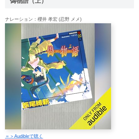
偽物語（上）
ナレーション：櫻井 孝宏 (忍野 メメ)
＝＞Audibleで聴く