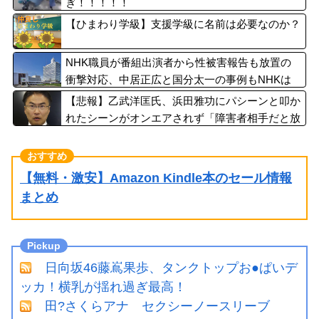
ぎ！！！！！
【ひまわり学級】支援学級に名前は必要なのか？
NHK職員が番組出演者から性被害報告も放置の
衝撃対応、中居正広と国分太一の事例もNHKは
「加害者を守る」のか、指摘される“隠蔽体質”
【悲報】乙武洋匡氏、浜田雅功にパシーンと叩か
れたシーンがオンエアされず「障害者相手だと放
送されなくなる。俺、逆差別だと思って」
【無料・激安】Amazon Kindle本のセール情報
まとめ
日向坂46藤嶌果歩、タンクトップお●ぱいデ
ッカ！横乳が揺れ過ぎ最高！
田?さくらアナ セクシーノースリーブ