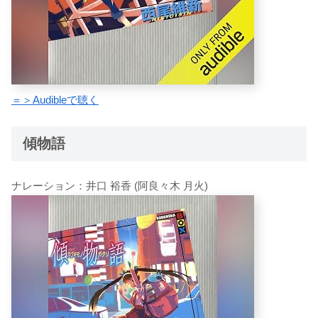
＝＞Audibleで聴く
傾物語
ナレーション：井口 裕香 (阿良々木 月火)