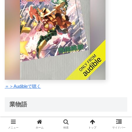
＝＞Audibleで聴く
業物語
ナレーション：三木 眞一郎 (貝木 泥舟)
メニュー
ホーム
検索
トップ
サイドバー