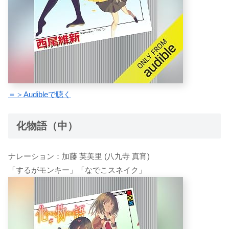
＝＞Audibleで聴く
化物語（中）
ナレーション：加藤 英美里 (八九寺 真宵)
「するがモンキー」「なでこスネイク」