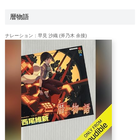
暦物語
ナレーション：早見 沙織 (斧乃木 余接)