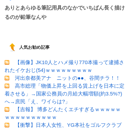
ありとあらゆる筆記用具のなかでいちばん長く描け
るのが鉛筆なんや
人気お勧め記事
【画像】JK10人とハメ撮り770本撮って逮捕さ
れたイケおじ(54)ｗｗｗｗｗｗｗｗｗ
河出奈都美アナ ニットの●●、谷間チラ！！
高市総理「物価上昇を上回る賃上げを日本に定
着させる」→国家公務員の月給大幅増額(約3.5%?)
へ→庶民「え、ワイらは?」
【吉報】 博多どんたくエチすぎるｗｗｗｗｗ
ｗｗｗｗｗｗｗｗｗｗ
【衝撃】日本人女性、YG本社をゴルフクラブ