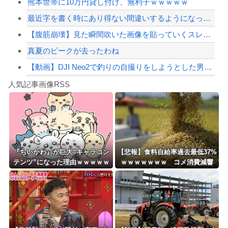
熊本世帯に10万円貸し付け、無利子ｗｗｗｗｗ
【配信者】「金バエ」のSNS更新が1週間途絶え、様々な憶測が飛び交う。1週間ぶり...
最近字を書く時にあり得ない間違いするようになってきたわ
【緊急速報】NYで警官が黒人男性の首を絞め、暴動第二波不可避へ
【腹筋崩壊】見た瞬間吹いた画像を貼っていくスレｗｗｗｗ
真夏のピークが去ったわね
【動画】DJI Neo2で釣りの自撮りをしようとした男の悲劇（ノ∇`）
Powered by livedoor 相互RSS
【焦ったほうがいい】中国人「日本人評論家がBYDのラッコの装備を褒めてるけど中国...
人気記事画像RSS
しんのすけ「ギアスを手に入れたゾ」
8/4のニュース
日本旅行キャンセルすべきか…1万年ぶり史上最大級の火山の兆し＝韓国の反応
更新中止のお知らせ
『ちいかわ』が巨大“キャラコン
【悲報】食料自給率過去最低37%
テンツ”になった理由ｗｗｗｗｗ
ｗｗｗｗｗｗｗ コメ消費減響
海外「おめでとうタキ！」リヴァプール南野がバースデーゴール！！
ｗｗｗｗｗｗ
く・・・
Powered by livedoor 相互RSS