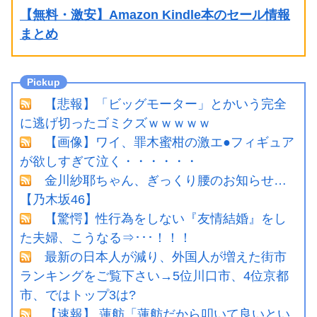
【無料・激安】Amazon Kindle本のセール情報
まとめ
【悲報】「ビッグモーター」とかいう完全
に逃げ切ったゴミクズｗｗｗｗｗ
【画像】ワイ、罪木蜜柑の激エ●フィギュア
が欲しすぎて泣く・・・・・・
金川紗耶ちゃん、ぎっくり腰のお知らせ…
【乃木坂46】
【驚愕】性行為をしない『友情結婚』をし
た夫婦、こうなる⇒･･･！！！
最新の日本人が減り、外国人が増えた街市
ランキングをご覧下さい→5位川口市、4位京都
市、ではトップ3は?
【速報】 蓮舫「蓮舫だから叩いて良いとい