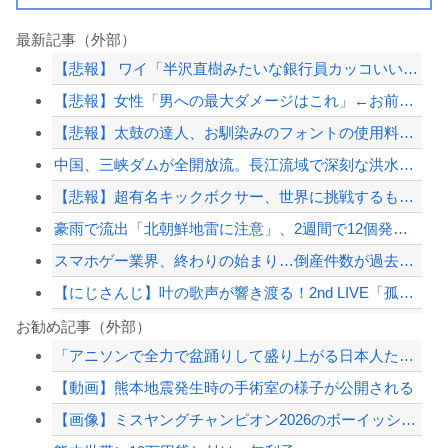
最新記事（外部）
【悲報】 ワイ「半沢直樹みたいな銀行員カッコいい」銀行員の友人「あんな奴居ねえよ...
【悲報】女性「男への最大ダメージはこれ」←お前ら耐えられる？
【悲報】太鼓の達人、お馴染みのフォントの使用料が年間6万から年間320万になった...
中国、三峡ダムが全開放流。長江流域で深刻な洪水被害
【悲報】超有名キックボクサー、世界に挑戦するも衝撃的KO負けしてしまう…
豪雨で流出「北朝鮮地雷に注意」、2週間で12個発見…韓国北西部！
スマホゲー業界、終わりの始まり…倒産件数が過去最多ペース「数億円かけても爆ﾀﾋ」
【にじさんじ】叶の歌声が響き渡る！2nd LIVE「孤独 -solitude-」...
【カミツキ悲報】立憲・蓮舫「蓮舫だから叩いていい、との報道に何度も向き合ってきま...
お勧め記事（外部）
「アニソンで全力で盆踊りして盛り上がる日本人たち。伝統もオタクもこの熱量、素晴ら...
【広島】廿日市の中学野球部員死亡事故 書類送検の医師、別人のCT画像で診察した疑...
【動画】熊本地震発生時の手術室の様子が公開される
PTA会長「PTA参加拒否した親へ最終警告。こうなってもいい？」
【画像】ミスヤングチャンピオン2026のボーイッシュお胸ｗｗｗｗｗｗｗｗｗｗｗｗ...
【速報】 齋藤飛鳥さんの下着ｗｗｗｗｗｗｗｗ （※画像あり）