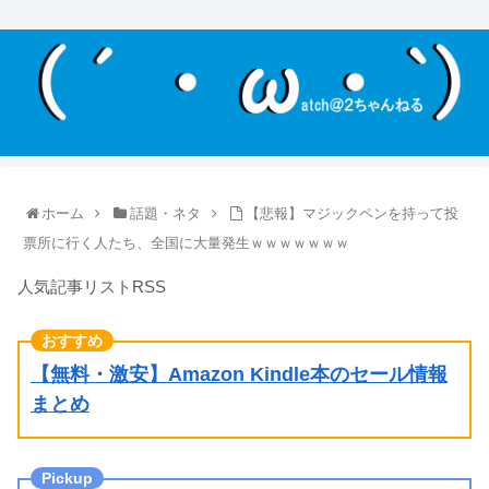
ホーム
話題・ネタ
【悲報】マジックペンを持って投
票所に行く人たち、全国に大量発生ｗｗｗｗｗｗｗ
人気記事リストRSS
【無料・激安】Amazon Kindle本のセール情報
まとめ