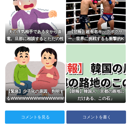
夫の浮気相手である女から直
【悲報】超有名キックボクサ
電。旦那に相談するとただの性
ー、世界に挑戦するも衝撃的K
欲処理だから気にするなと言わ
O負けしてしまう…
れたが...
【緊急】少子化の原因、判明す
【朗報】韓国人「京都の路地に
るWWWWWWWWWWWWWW
だけある、この石」
WWWWWW
コメントを見る
コメントを書く