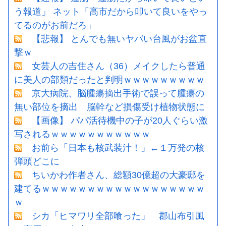
う報道」 ネット「高市だから叩いて良いをやっ
てるのがお前だろ」
【悲報】 とんでも無いヤバい台風がお盆直
撃ｗ
女芸人の吉住さん（36）メイクしたら普通
に美人の部類だったと判明ｗｗｗｗｗｗｗｗｗ
京大病院、脳腫瘍摘出手術で誤って腫瘍の
無い部位を摘出 脳幹など損傷受け植物状態に
【画像】 パパ活待機中の子が20人ぐらい激
写されるｗｗｗｗｗｗｗｗｗｗｗ
お前ら「日本も核武装汁！」←１万発の核
弾頭どこに
ちいかわ作者さん、総額30億超の大豪邸を
建てるｗｗｗｗｗｗｗｗｗｗｗｗｗｗｗｗｗｗ
ｗ
シカ「ヒマワリ全部喰った」 郡山布引風