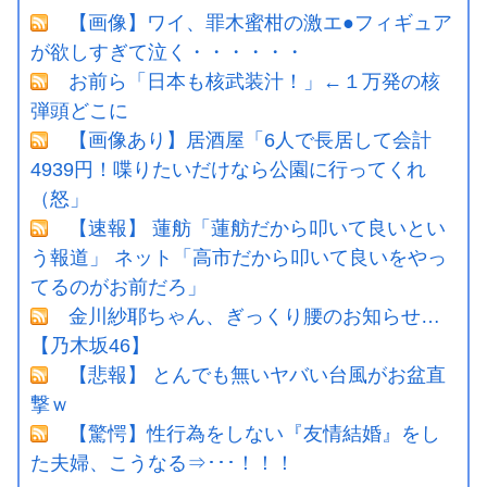
【画像】ワイ、罪木蜜柑の激エ●フィギュア
が欲しすぎて泣く・・・・・・
お前ら「日本も核武装汁！」←１万発の核
弾頭どこに
【画像あり】居酒屋「6人で長居して会計
4939円！喋りたいだけなら公園に行ってくれ
（怒」
【速報】 蓮舫「蓮舫だから叩いて良いとい
う報道」 ネット「高市だから叩いて良いをやっ
てるのがお前だろ」
金川紗耶ちゃん、ぎっくり腰のお知らせ…
【乃木坂46】
【悲報】 とんでも無いヤバい台風がお盆直
撃ｗ
【驚愕】性行為をしない『友情結婚』をし
た夫婦、こうなる⇒･･･！！！