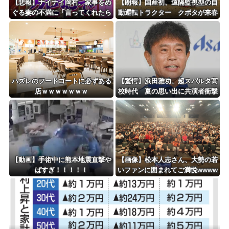
【悲報】ナイナイ岡村、家事をめ
【朗報】国産初、遠隔監視型の自
ぐる妻の不満に「言ってくれたら
動運転トラクター クボタが来春
済む話やん」になるみ「バイトや
に発売！！！
ったらクビやで」説教受け黙り込
む
ハズレのフードコートに必ずある
【驚愕】浜田雅功、超スパルタ高
店ｗｗｗｗｗｗｗ
校時代 夏の思い出に共演者衝撃
「ええ？」「それはかわいそう」
【動画】手術中に熊本地震直撃や
【画像】松本人志さん、大勢の若
ばすぎ！！！！！
いファンに囲まれてご満悦wwww
wwwwwwwwww