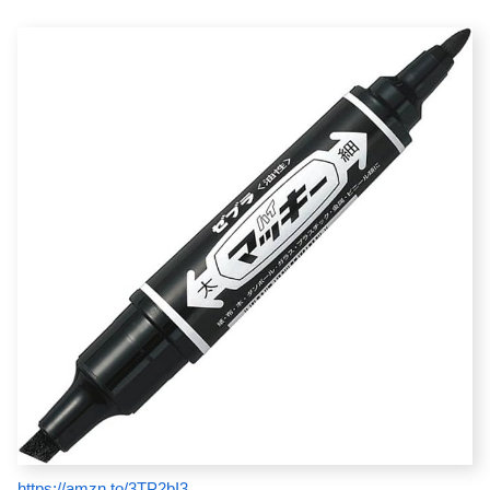
https://amzn.to/3TP2bI3