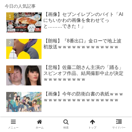
今日の人気記事
【画像】セブンイレブンのバイト「AI
にちいかわの画像を食わせてっ
と………できた！」
【朗報】『8番出口』金ローで地上波
初放送ｗｗｗｗｗｗｗｗｗｗｗｗｗ
【悲報】佐藤二朗さん主演の「踊る」
スピンオフ作品、結局撮影中止が決定
ｗｗｗｗｗｗｗｗｗ
【画像】今年の防衛白書の表紙ｗｗｗ
ｗｗｗｗｗｗｗｗｗｗｗｗｗｗｗｗ
【朗報】HIKAKINの鬼茶、怒りの半額
セール怪開始ｗｗｗｗｗｗｗｗｗｗｗ
メニュー
ホーム
検索
トップ
サイドバー