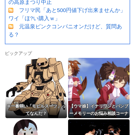
の高原まつり中止
フリマ民「あと500円値下げ出来ませんか」
ワイ「ほ?い購入ｗ」
元温泉ピンクコンパニオンだけど、質問あ
る？
ピックアップ
※一番弱い「モビルスーツ」っ
【ウマ娘】イナリワンとバンブ
てなんだ？
ーメモリーのお悩み相談コーナ
ー 夏休み編