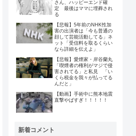
さん、ハッピーエンド確
定 最後はママに埋葬され
る
【悲報】5年前のNHK性加
害の出演者は「今も普通の
顔して芸能活動してる」ネ
ット「受信料を取るくらい
なら詳細を伝えよ」
【悲報】愛煙家・岸谷蘭丸
「喫煙者の権利がマジで侵
害されてる」と私見 「い
くら税金を我々が払ってる
んだと」
【動画】手術中に熊本地震
直撃やばすぎ！！！！！
新着コメント