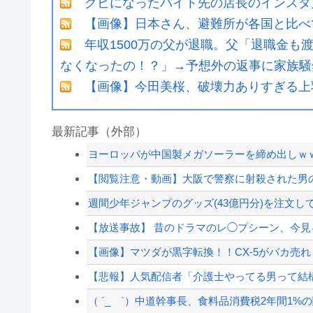
クビになったバイト先の店長のインスタ
【画像】日本さん、避難所が各国と比べ
年収1500万の父が退職。父「退職金
なくなったの！？」→予想外の返事に家族騒
【画像】今田美桜、破壊力ありすぎる上
最新記事（外部）
ヨーロッパが中国製メガソーラーを締め出しｗ
【閲覧注意・動画】大阪で警察に射殺された男の
週間少年ジャンプのグッズ(43億円分)を注文し
【放送事故】 昔のドラマのレ◯プシーン、今
【画像】マツダが黒字転換！！CX-5がバカ売れ
【悲報】人気配信者「介護士やってる男って結
（ ´_ゝ`）中道幹事長、食料品消費税2年間1%の