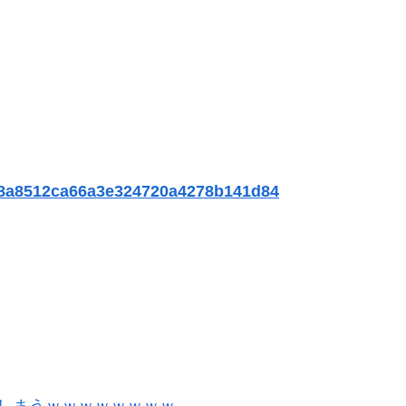
19a8a8512ca66a3e324720a4278b141d84