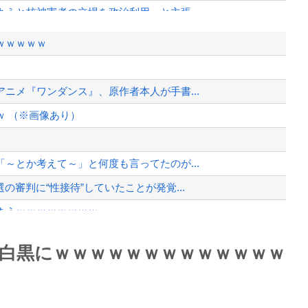
うと核被害者の立場を政治利用」と主張...
異例のお願い
ｗｗｗｗｗ
められるなら？
アアアアアーーーーー！！
ニメ『ワンダンス』、原作者本人が手書...
異例のお願い
 （※画像あり）
、様々な憶測が飛び交う。1週間ぶり...
、暴動第二波不可避へ
～とか考えて～」と何度も言ってたのが...
審判に“性接待”していたことが発覚...
まうｗｗｗｗｗｗｗｗ
ずに墜落してしまう。
Powered by livedoor 相互RSS
白黒にｗｗｗｗｗｗｗｗｗｗｗｗｗ
」
最大級の火山の兆し＝韓国の反応