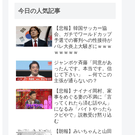
今日の人気記事
【悲報】韓国サッカー協
会、ガチでワールドカップ
予選での審判への性接待が
バレ大炎上大騒ぎにｗｗｗ
ｗｗｗｗｗ
ジャンポケ斉藤「同意があ
ったんです。本当です。信
じて下さい」 ←何でこの
主張が通らないの？
【悲報】ナイナイ岡村、家
事をめぐる妻の不満に「言
ってくれたら済む話やん」
になるみ「バイトやったら
クビやで」説教受け黙り込
む
【朗報】みいちゃんと山田