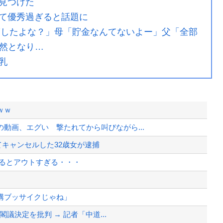
見つけた
て優秀過ぎると話題に
も渡したよな？」母「貯金なんてないよー」父「全部
然となり…
乳
ｗｗ
動画、エグい 撃たれてから叫びながら...
てキャンセルした32歳女が逮捕
見るとアウトすぎる・・・
構ブッサイクじゃね」
閣議決定を批判 → 記者「中道...