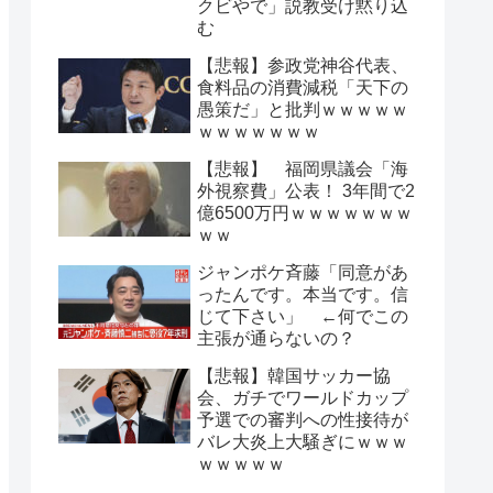
クビやで」説教受け黙り込
む
【悲報】参政党神谷代表、
食料品の消費減税「天下の
愚策だ」と批判ｗｗｗｗｗ
ｗｗｗｗｗｗｗ
【悲報】 福岡県議会「海
外視察費」公表！ 3年間で2
億6500万円ｗｗｗｗｗｗｗ
ｗｗ
ジャンポケ斉藤「同意があ
ったんです。本当です。信
じて下さい」 ←何でこの
主張が通らないの？
【悲報】韓国サッカー協
会、ガチでワールドカップ
予選での審判への性接待が
バレ大炎上大騒ぎにｗｗｗ
ｗｗｗｗｗ