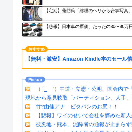
【定期】蓮舫氏「総理のヘリから合掌写真
【悲報】日本車の原価、たったの30〜90
【無料・激安】Amazon Kindle本のセー
（ ´_ゝ`）中道・立憲・公明、国会内
現地から意見聴取「パーティション、人手、宿
竹?由佳アナ ピタパンのお尻！！
【悲報】ワイのせいで会社を辞めた新人
被災地・熊本、泥酔者の通報が止まらず