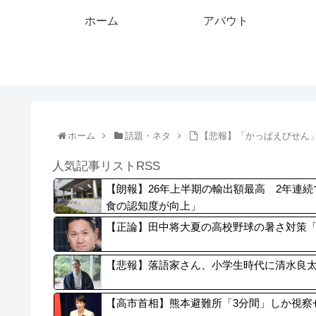
ホーム
アバウト
ホーム
話題・ネタ
【悲報】「かっぱえびせん
人気記事リストRSS
【朗報】26年上半期の輸出額最高 2年連続
食の認知度が向上」
【正論】田中将大夏の高校野球の暑さ対策
【悲報】落語家さん、小学生時代に清水良
【高市首相】熊本避難所「3分間」しか視察