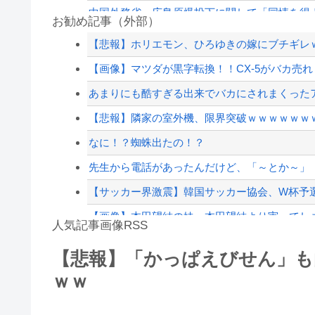
中国外務省、広島原爆投下に関して「同情を得よ
お勧め記事（外部）
被災地・熊本、泥酔者の通報が止まらず県警が
【悲報】ホリエモン、ひろゆきの嫁にブチギレ
【ハンターハンター】同じ部屋に1時間閉じ込
【画像】マツダが黒字転換！！CX-5がバカ売れ
【速報】影山優佳（25）、『爆弾発言』キタァ
あまりにも酷すぎる出来でバカにされまくったア
被災地・熊本、泥酔者の通報が止まらず県警が
【悲報】隣家の室外機、限界突破ｗｗｗｗｗｗｗ
【配信者】「金バエ」のSNS更新が1週間途絶え
なに！？蜘蛛出たの！？
【緊急速報】NYで警官が黒人男性の首を絞め
先生から電話があったんだけど、「～とか～」「
【サッカー界激震】韓国サッカー協会、W杯予選の
【画像】本田望結の妹、本田望結より実ってし
人気記事画像RSS
【動画】ロシアの空挺兵、パラシュートが開か
【悲報】「かっぱえびせん」も
白石「あ、あきら様……？」あきら「……白石
ｗｗ
8/4のニュース
日本旅行キャンセルすべきか…1万年ぶり史上