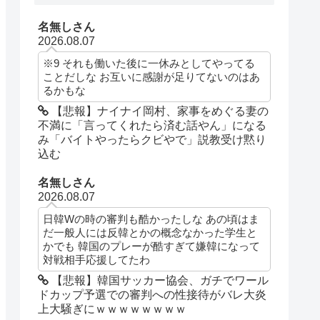
名無しさん
2026.08.07
※9 それも働いた後に一休みとしてやってる
ことだしな お互いに感謝が足りてないのはあ
るかもな
【悲報】ナイナイ岡村、家事をめぐる妻の
不満に「言ってくれたら済む話やん」になる
み「バイトやったらクビやで」説教受け黙り
込む
名無しさん
2026.08.07
日韓Wの時の審判も酷かったしな あの頃はま
だ一般人には反韓とかの概念なかった学生と
かでも 韓国のプレーが酷すぎて嫌韓になって
対戦相手応援してたわ
【悲報】韓国サッカー協会、ガチでワール
ドカップ予選での審判への性接待がバレ大炎
上大騒ぎにｗｗｗｗｗｗｗｗ