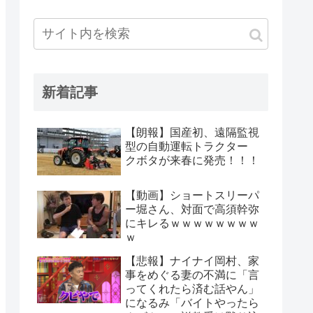
新着記事
【朗報】国産初、遠隔監視
型の自動運転トラクター
クボタが来春に発売！！！
【動画】ショートスリーパ
ー堀さん、対面で高須幹弥
にキレるｗｗｗｗｗｗｗｗ
ｗ
【悲報】ナイナイ岡村、家
事をめぐる妻の不満に「言
ってくれたら済む話やん」
になるみ「バイトやったら