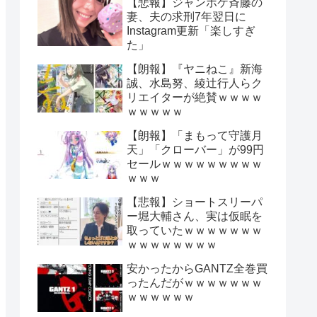
【悲報】ジャンポケ斉藤の
妻、夫の求刑7年翌日に
Instagram更新「楽しすぎ
た」
【朗報】『ヤニねこ』新海
誠、水島努、綾辻行人らク
リエイターが絶賛ｗｗｗｗ
ｗｗｗｗｗ
【朗報】「まもって守護月
天」「クローバー」が99円
セールｗｗｗｗｗｗｗｗｗ
ｗｗｗ
【悲報】ショートスリーパ
ー堀大輔さん、実は仮眠を
取っていたｗｗｗｗｗｗｗ
ｗｗｗｗｗｗｗｗ
安かったからGANTZ全巻買
ったんだがｗｗｗｗｗｗｗ
ｗｗｗｗｗｗ