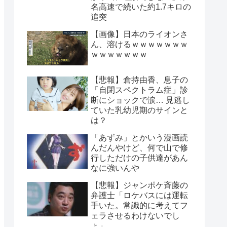
名高速で続いた約1.7キロの
追突
【画像】日本のライオンさ
ん、溶けるｗｗｗｗｗｗｗ
ｗｗｗｗｗｗｗ
【悲報】倉持由香、息子の
「自閉スペクトラム症」診
断にショックで涙… 見逃し
ていた乳幼児期のサインと
は？
「あずみ」とかいう漫画読
んだんやけど、何で山で修
行しただけの子供達があん
なに強いんや
【悲報】ジャンポケ斉藤の
弁護士「ロケバスには運転
手いた。常識的に考えてフ
ェラさせるわけないでし
ょ」