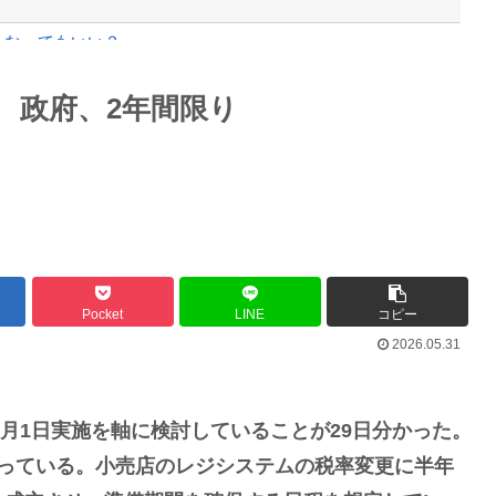
うなってもいい？」
て検討開始
Powered by livedoor 相互RSS
 政府、2年間限り
性とデートか？
最大級の火山の兆し＝韓国の反応
バースデーゴール！！
Pocket
LINE
コピー
2026.05.31
Powered by livedoor 相互RSS
4月1日実施を軸に検討していることが29日分かった。
なっている。小売店のレジシステムの税率変更に半年