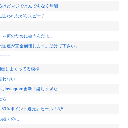
るけどマジでとんでもなく無能
に囲われながらスピーチ
」←何のために会うんだよ…
は国連が完全崩壊します。助けて下さい」
www
が中盤に逆転し2回戦に進出 杉...
倒産しまくってる模様
大規模放流開始か 下流の工場地帯に...
言わない
て完全にコントになってる……」と衝撃...
stagram更新「楽しすぎた...
ｗ
たら
、様々な憶測が飛び交う。1週間ぶり...
0％ポイント還元」セール！3,5...
、暴動第二波不可避へ
ら続くのに…