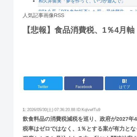
和久井留美「夢を作って、いつか遊んで」
PTA会長「PTA参加拒否した親へ最終警告。こ
人気記事画像RSS
【朗報】高市政権、「四国新幹線」を史上初め
【悲報】食品消費税、1％4月軸
【動画】タイのティパンコーン王子が日本人女
8/4のニュース
日本旅行キャンセルすべきか…1万年ぶり史上
更新中止のお知らせ
海外「おめでとうタキ！」リヴァプール南野が
Twitter
Facebook
はてブ
1:
2026/05/30(土) 07:36:20.88 ID:KqlvwfTu9
飲食料品の消費税減税を巡り、政府が2027年
税率はゼロではなく、1％とする案が有力と