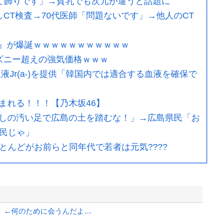
て飾りです」→貧乳でも次元が違うと話題に
CT検査→70代医師「問題ないです」→他人のCT
の姫』が爆誕ｗｗｗｗｗｗｗｗｗｗｗ
ズニー超えの強気価格ｗｗｗ
Jr(a-)を提供「韓国内では適合する血液を確保で
まれる！！！【乃木坂46】
しの汚い足で広島の土を踏むな！」→広島県民「お
民じゃ」
ほとんどがお前らと同年代で若者は元気????
」←何のために会うんだよ…