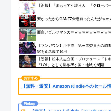
【朗報】「まもって守護月天」「クローバー
安かったからGANTZ全巻買ったんだがｗ
面白いゴルフマンガｗｗｗｗｗｗｗｗｗｗ
【マンガワン】小学館 第三者委員会の調
家を別名義で起用
【朗報】松本人志企画・プロデュース『ド
『LOL』として世界25ヶ国・地域で展開
【無料・激安】Amazon Kindle本のセー