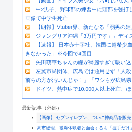
【動画】ドイツ人美少女「お●ぱいなん
中2男子、野球部の練習中に頭部を強打し
画像で中学生死亡
【朗報】Vtuber界、新たなる『弱男
ジャングリア沖縄「3万円です」←ディ
【速報】 日本赤十字社、韓国に超希少血液
きなかった」※今回で4回目
矢田萌華ちゃんの瞳が綺麗すぎて吸い込
左翼市民団体、広島では通用せず「人殺
前らの方が汚いんじゃ！」「ワシらが広島県
ドイツ、熱中症で10,000人以上死亡、
最新記事（外部）
【画像】 セブンイレブン、ついに神商品を販売
高市総理、被爆体験者と面会するも「握手だけ