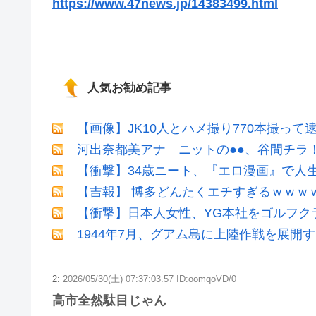
https://www.47news.jp/14383499.html
人気お勧め記事
【画像】JK10人とハメ撮り770本撮って
河出奈都美アナ ニットの●●、谷間チラ
【衝撃】34歳ニート、『エロ漫画』で人
【吉報】 博多どんたくエチすぎるｗｗｗ
【衝撃】日本人女性、YG本社をゴルフク
1944年7月、グアム島に上陸作戦を展開
2:
2026/05/30(土) 07:37:03.57 ID:oomqoVD/0
高市全然駄目じゃん