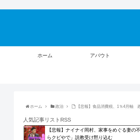
ホーム
アバウト
ホーム
政治
【悲報】食品消費税、1％4月軸 
人気記事リストRSS
【悲報】ナイナイ岡村、家事をめぐる妻の
らクビやで」説教受け黙り込む