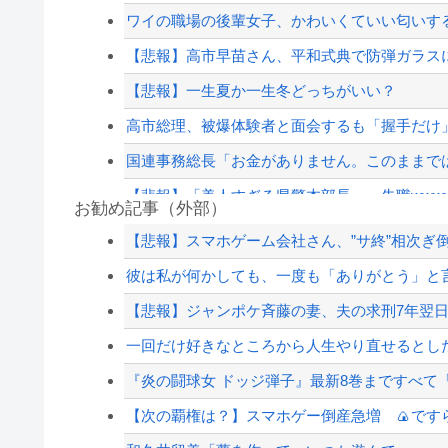
ワイの職場の後輩女子、かわいくていい匂いす
【悲報】高市早苗さん、平和式典で防弾ガラス
【悲報】一生夏か一生冬どっちがいい？
高市総理、被爆体験者と面会するも「握手だけ
国連事務総長「お金がありません。このままで
【悲報】「美人すぎる県警本部長」、失職wwww
お勧め記事（外部）
【高校野球】1回戦 大分商 6-4日本文理 大分商
【悲報】スマホゲーム会社さん、”サ終”相次ぎ
【おわった】三峡ダム、豪雨で13基の水門を開き
彼は私が何かしても、一度も「ありがとう」と
ジャンポケ斎藤と代理人のやりとり、「地獄すぎ
【悲報】ジャンポケ斉藤の妻、夫の求刑7年翌日にIn
【悲報】坂口杏里、逃走ｗｗｗｗｗｗｗｗｗｗ
一回だけ好きなところから人生やり直せるとし
【配信者】「金バエ」のSNS更新が1週間途絶え
『炎の闘球女 ドッジ弾子』最新8巻まですべて「5
【緊急速報】NYで警官が黒人男性の首を絞め
【次の覇権は？】スマホゲー倒産急増 🍙です