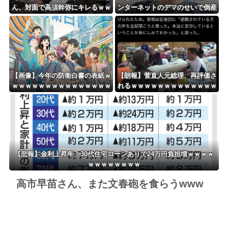
ん、対面で高須幹弥にキレるｗｗ
ンターネットのデマのせいで倒産
ｗｗｗｗｗｗｗ
ｗｗｗｗｗｗｗｗｗｗｗｗ
【画像】今年の防衛白書の表紙ｗ
【朗報】菅直人元総理、再評価さ
ｗｗｗｗｗｗｗｗｗｗｗｗｗｗｗ
れるｗｗｗｗｗｗｗｗｗｗｗｗｗ
ｗｗｗ
ｗｗｗｗｗ
【悲報】金利上昇年、30代住宅ローンありで24万円負担増ｗｗｗｗ
ｗｗｗｗｗｗｗｗ
高市早苗さん、また文春砲を食らうwww