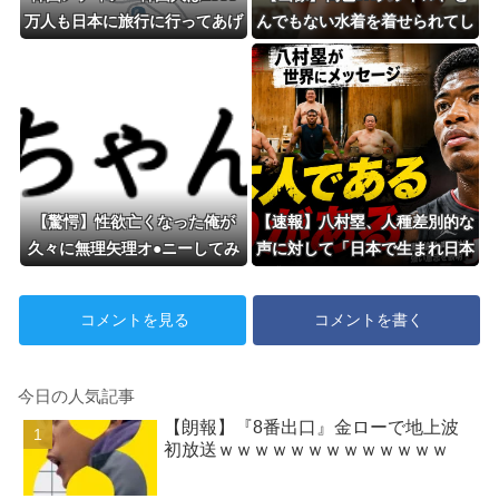
万人も日本に旅行に行ってあげ
んでもない水着を着せられてし
るのに、どうして日本人は韓国
まうｗｗｗwｗｗｗｗｗｗｗｗ
に来ないのか」自国に魅力がな
いのを棚に上げて日本を分析
【驚愕】性欲亡くなった俺が
【速報】八村塁、人種差別的な
久々に無理矢理オ●ニーしてみ
声に対して「日本で生まれ日本
たらｗｗｗｗｗｗｗｗｗwww
で育ち日本語話す。誰に何を言
w
われようが日本人、日本人であ
コメントを見る
コメントを書く
るプライドがある」
今日の人気記事
【朗報】『8番出口』金ローで地上波
初放送ｗｗｗｗｗｗｗｗｗｗｗｗｗ