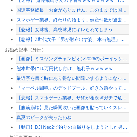
【速報】 齋藤飛鳥さんの下着ｗｗｗｗｗｗｗｗ （※画像あり）
国連事務総長「お金がありません。このままでは国連が完全崩壊します。助けて下さい」
スマホゲー業界、終わりの始まり…倒産件数が過去最多ペース「数億円かけても爆ﾀﾋ」
【悲報】女球審、高校球児にキレられてしまう
【悲報】Z世代女子「男が財布出す姿、本当無理」、現代のデート事情がヤバすぎるｗｗ...
熟練オペレーター不要な「迎撃ドローン」のテストを完了…自らが目標を追尾する映像公...
お勧め記事（外部）
【画像】ミスヤングチャンピオン2026のボーイッシュお胸ｗｗｗｗｗｗｗｗｗｗｗｗ...
PTA会長「PTA参加拒否した親へ最終警告。こうなってもいい？」
熊本世帯に10万円貸し付け、無利子ｗｗｗｗｗ
スマホゲー業界、終わりの始まり…倒産件数が過去最多ペース「数億円かけても爆ﾀﾋ」
最近字を書く時にあり得ない間違いするようになってきたわ
【画像】移民についての日本人の本音、だいたいこれｗｗｗｗ
「マーベル闘魂」のデッドプール、好き放題やっている
【配信者】「金バエ」のSNS更新が1週間途絶え、様々な憶測が飛び交う。1週間ぶり...
【悲報】スマホゲーム業界、サ終が相次ぎガチで危機的な状況に…その理由がこちら
【緊急速報】NYで警官が黒人男性の首を絞め、暴動第二波不可避へ
【腹筋崩壊】見た瞬間吹いた画像を貼っていくスレｗｗｗｗ
真夏のピークが去ったわね
【動画】DJI Neo2で釣りの自撮りをしようとした男の悲劇（ノ∇`）
Powered by livedoor 相互RSS
【焦ったほうがいい】中国人「日本人評論家がBYDのラッコの装備を褒めてるけど中国...