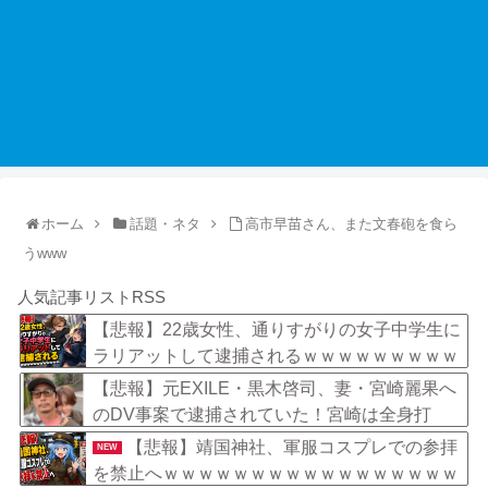
ホーム
話題・ネタ
高市早苗さん、また文春砲を食ら
うwww
人気記事リストRSS
【悲報】22歳女性、通りすがりの女子中学生に
ラリアットして逮捕されるｗｗｗｗｗｗｗｗｗ
ｗｗｗｗ
【悲報】元EXILE・黒木啓司、妻・宮崎麗果へ
のDV事案で逮捕されていた！宮崎は全身打
撲、頭部裂傷及び打撲、頸部損傷・・・
【悲報】靖国神社、軍服コスプレでの参拝
NEW
を禁止へｗｗｗｗｗｗｗｗｗｗｗｗｗｗｗｗｗ