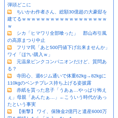
弾頭どこに
ちいかわ作者さん、総額30億超の大豪邸を
建てるｗｗｗｗｗｗｗｗｗｗｗｗｗｗｗｗｗｗ
ｗ
シカ「ヒマワリ全部喰った」 郡山布引風
の高原まつり中止
フリマ民「あと500円値下げ出来ませんか」
ワイ「ほ?い購入ｗ」
元温泉ピンクコンパニオンだけど、質問あ
る？
寺田心、週6ジム通いで体重62kg→82kgに
110kgのベンチプレス持ち上げる姿披露
赤紙を貰った息子「うあぁ…やっぱり怖え
ぇ」母親「あんたぁ…」←こういう時代があっ
たという事実
【衝撃】 ワイ、保険金2億円と遺産6000万