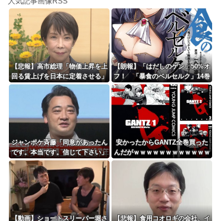
人気記事画像RSS
しんのすけ「ギアスを手に入れたゾ」
8/4のニュース
日本旅行キャンセルすべきか…1万年ぶり史上最大級の火山の兆し＝韓国の反応
更新中止のお知らせ
【悲報】高市総理「物価上昇を上
【朗報】「はだしのゲン」50%オ
回る賃上げを日本に定着させる」
フ！ 「暴食のベルセルク」14巻
海外「おめでとうタキ！」リヴァプール南野がバースデーゴール！！
→国家公務員月給3.51％増へ 地
無料ｗｗｗｗｗｗ
方公務員も追随する見通し
Powered by livedoor 相互RSS
ジャンポケ斉藤「同意があったん
安かったからGANTZ全巻買った
です。本当です。信じて下さい」
んだがｗｗｗｗｗｗｗｗｗｗｗｗ
←何でこの主張が通らないの？
ｗ
【動画】ショートスリーパー堀さ
【悲報】食用コオロギの会社、イ