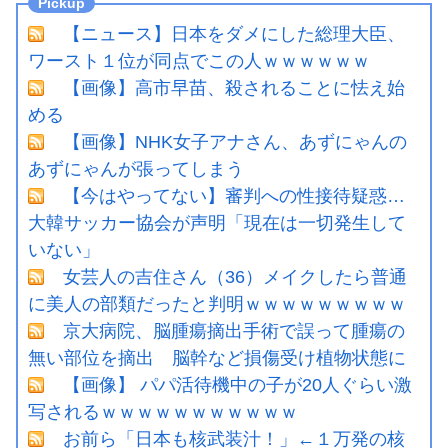
【ニュース】日本をダメにした総理大臣、
ワースト１位が同点でこの人ｗｗｗｗｗｗ
【画像】高市早苗、殺されることに怯え始
める
【画像】NHK女子アナさん、あずにゃんの
あずにゃんが張ってしまう
【今はやってない】審判への性接待疑惑…
大韓サッカー協会が声明「現在は一切発生して
いない」
女芸人の吉住さん（36）メイクしたら普通
に美人の部類だったと判明ｗｗｗｗｗｗｗｗｗ
京大病院、脳腫瘍摘出手術で誤って腫瘍の
無い部位を摘出 脳幹など損傷受け植物状態に
【画像】 パパ活待機中の子が20人ぐらい激
写されるｗｗｗｗｗｗｗｗｗｗｗ
お前ら「日本も核武装汁！」←１万発の核