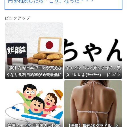
円を相続したら「こう」なった・・・
ピックアップ
【闇】なぜ日本でコメが買えな
イケメン「ハメ撮りさせて」美
くなり食料自給率が過去最低に
女「いいよ(ｷｬｯｷｬｯ」 (ﾊﾟﾝﾊﾟﾝ
並んだのか？
→wwww
韓国メディア「韓国人は1000
【画像】褐色JKグラドル、と