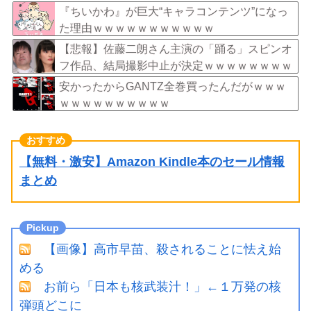
ｗｗ
『ちいかわ』が巨大“キャラコンテンツ”になっ
た理由ｗｗｗｗｗｗｗｗｗｗｗ
【悲報】佐藤二朗さん主演の「踊る」スピンオ
フ作品、結局撮影中止が決定ｗｗｗｗｗｗｗｗ
ｗ
安かったからGANTZ全巻買ったんだがｗｗｗ
ｗｗｗｗｗｗｗｗｗｗ
【無料・激安】Amazon Kindle本のセール情報
まとめ
【画像】高市早苗、殺されることに怯え始
める
お前ら「日本も核武装汁！」←１万発の核
弾頭どこに