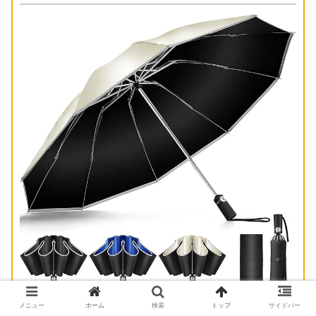
＝＞Amazonで買う👆
メニュー
ホーム
検索
トップ
サイドバー