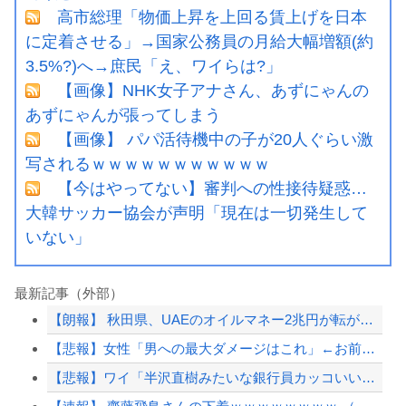
高市総理「物価上昇を上回る賃上げを日本
に定着させる」→国家公務員の月給大幅増額(約
3.5%?)へ→庶民「え、ワイらは?」
【画像】NHK女子アナさん、あずにゃんの
あずにゃんが張ってしまう
【画像】 パパ活待機中の子が20人ぐらい激
写されるｗｗｗｗｗｗｗｗｗｗｗ
【今はやってない】審判への性接待疑惑…
大韓サッカー協会が声明「現在は一切発生して
いない」
最新記事（外部）
【朗報】 秋田県、UAEのオイルマネー2兆円が転がり込んでガチで東北最強になるぞ...
【悲報】女性「男への最大ダメージはこれ」←お前ら耐えられる？
【悲報】ワイ「半沢直樹みたいな銀行員カッコいい」銀行員の友人「あんな奴居ねえよ」