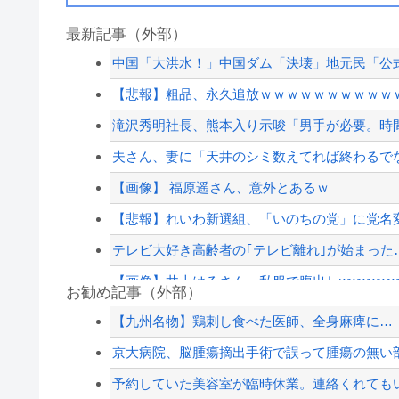
最新記事（外部）
中国「大洪水！」中国ダム「決壊」地元民「公式
【悲報】粗品、永久追放ｗｗｗｗｗｗｗｗｗｗ
滝沢秀明社長、熊本入り示唆「男手が必要。時
夫さん、妻に「天井のシミ数えてれば終わるでな」
【画像】 福原遥さん、意外とあるｗ
【悲報】れいわ新選組、「いのちの党」に党名
テレビ大好き高齢者の｢テレビ離れ｣が始まった
【画像】井上はるさん、私服で腹出しwwwwwwwww
お勧め記事（外部）
国産初、遠隔監視型の自動運転トラクター…ク
【九州名物】鶏刺し食べた医師、全身麻痺に…
【速報】江別大学生暴行死 “主犯格”の特定少年
京大病院、脳腫瘍摘出手術で誤って腫瘍の無い
ジャンポケ斎藤と代理人のやりとり、「地獄すぎ
予約していた美容室が臨時休業。連絡くれても