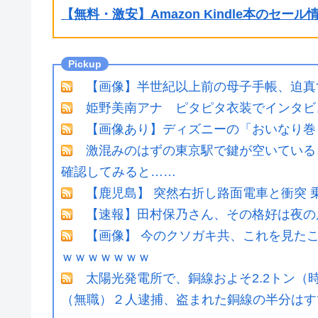
【無料・激安】Amazon Kindle本のセー
【画像】半世紀以上前の母子手帳、迫真
姫野美南アナ ピタピタ衣装でインタビ
【画像あり】ディズニーの「おいなり巻
激混みのはずの東京駅で鍵が空いている
確認してみると……
【鹿児島】 突然右折し路面電車と衝突 
【速報】田村保乃さん、その格好は夜の
【画像】 今のクソガキ共、これを見た
ｗｗｗｗｗｗｗ
太陽光発電所で、銅線およそ2.2トン（
（無職）２人逮捕、盗まれた銅線の半分はすで