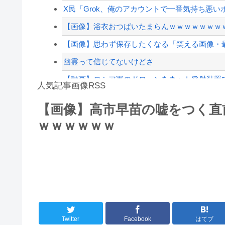
【速報】江別大学生暴行死 “主犯格”の特定少年
X民「Grok、俺のアカウントで一番気持ち悪い
【配信者】「金バエ」のSNS更新が1週間途絶え
【画像】浴衣おつぱいたまらんｗｗｗｗｗｗｗ
【緊急速報】NYで警官が黒人男性の首を絞め
【画像】思わず保存したくなる「笑える画像・
幽霊って信じてないけどさ
【動画】ロシア軍のドローンをネット発射装置
人気記事画像RSS
【最近】冷たい空調服ってやつが出てるらしく
【画像】高市早苗の嘘をつく直
実況「金メダルをとった萩野には俺さんへの挑戦
ｗｗｗｗｗｗ
8/4のニュース
日本旅行キャンセルすべきか…1万年ぶり史上
更新中止のお知らせ
海外「おめでとうタキ！」リヴァプール南野が
Twitter
Facebook
はてブ