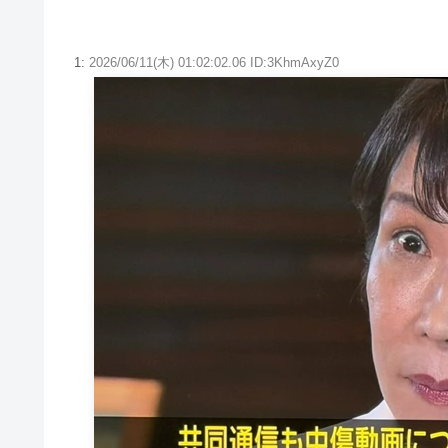
1:
2026/06/11(木) 01:02:02.06 ID:3KhmAxyZ0