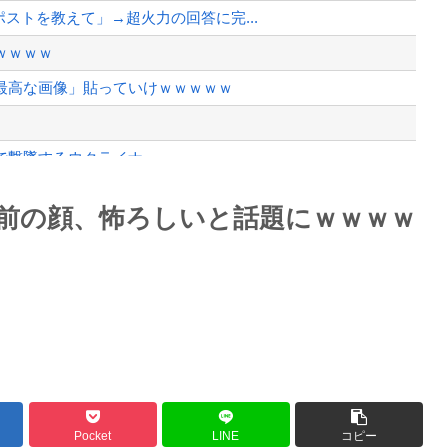
・川口侑斗被告に「無期懲役」の判決...
ポストを教えて」→超火力の回答に完...
、様々な憶測が飛び交う。1週間ぶり...
ｗｗｗｗ
、暴動第二波不可避へ
最高な画像」貼っていけｗｗｗｗｗ
で撃墜するウクライナ。
めっちゃ欲しい
Powered by livedoor 相互RSS
前の顔、怖ろしいと話題にｗｗｗｗ
権を手にしました！」俺「ほう君が萩野...
最大級の火山の兆し＝韓国の反応
バースデーゴール！！
Pocket
LINE
コピー