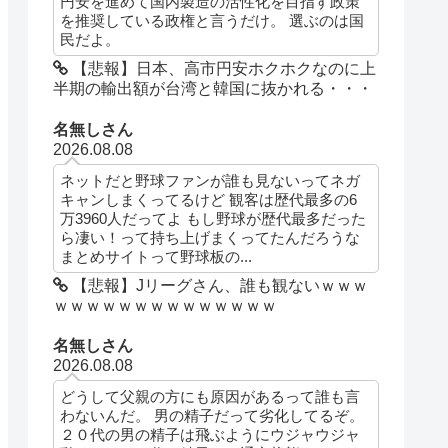
円安を進めて国内製造の活性化を目指す政策
を推奨している政権と言うだけ。 選ぶのは国
民だよ。
【悲報】日本、高市円安ホクホクなのに上
半期の輸出額が台湾と韓国に抜かれる・・・
名無しさん
2026.08.08
ネットだと野球ファンが誰も見ないってネガ
キャンしまくってるけど 観客は歴代最多の6
万3960人だってよ もし野球が歴代最多だった
ら凄い！って持ち上げまくってたんだろうな
まとめサイトって野球板の...
【悲報】Jリーグさん、誰も観ないｗｗｗ
ｗｗｗｗｗｗｗｗｗｗｗｗｗｗ
名無しさん
2026.08.08
どうして父親の方にも原因があるって誰も言
わないんだ。 男の精子だって劣化してるぞ。
２０代の男の精子は飛ぶようにウジャウジャ