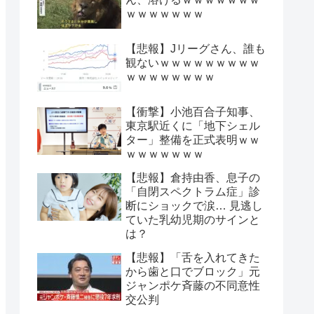
ｗｗｗｗｗｗｗ
【悲報】Jリーグさん、誰も
観ないｗｗｗｗｗｗｗｗｗ
ｗｗｗｗｗｗｗｗ
【衝撃】小池百合子知事、
東京駅近くに「地下シェル
ター」整備を正式表明ｗｗ
ｗｗｗｗｗｗｗ
【悲報】倉持由香、息子の
「自閉スペクトラム症」診
断にショックで涙… 見逃し
ていた乳幼児期のサインと
は？
【悲報】「舌を入れてきた
から歯と口でブロック」元
ジャンポケ斉藤の不同意性
交公判