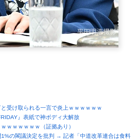
言と受け取られる一言で炎上ｗｗｗｗｗｗ
FRIDAY』表紙で神ボディ大解放
ｗｗｗｗｗｗｗｗ（証拠あり）
間1%の閣議決定を批判 → 記者「中道改革連合は食料