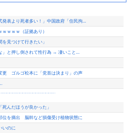
発表より死者多い！」中国政府「住民拘...
ｗｗｗｗｗ（証拠あり）
間を見つけて行きたい」
と押し倒されて性行為 → 凄いこと...
変更 ゴルゴ松本に「党首は決まり」の声
…
wwwwwwwwwwwwww...
ボタが来春に発売！
「死んだほうが良かった」
・川口侑斗被告に「無期懲役」の判決...
部位を摘出 脳幹など損傷受け植物状態に
て完全にコントになってる……」と衝撃...
いいのに