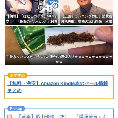
【朗報】「はだしのゲン」50%オ
【正論】カンニング竹山、消費税
フ！ 「暴食のベルセルク」14巻
減税失敗→増税の流れ想像「次誰
無料ｗｗｗｗｗｗ
が総理やりたいと思います？」
手巻きタバコとかいうコスパ最強の喫煙方法ｗｗｗｗｗｗｗｗｗｗｗ
ｗｗ
【無料・激安】Amazon Kindle本のセール情報
まとめ
【速報】影山優佳（25）、『爆弾発言』キ