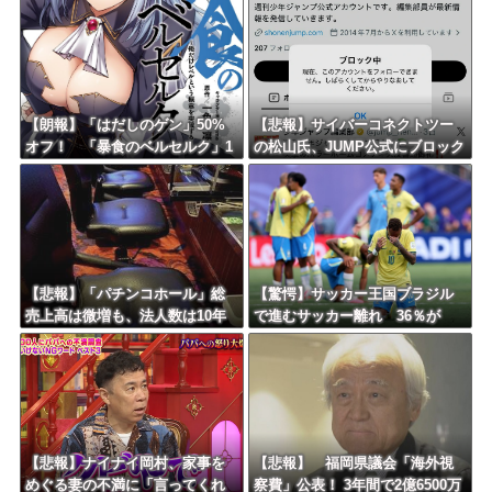
Powered by livedoor 相互RSS
【朗報】「はだしのゲン」50%
【悲報】サイバーコネクトツー
オフ！ 「暴食のベルセルク」1
の松山氏、JUMP公式にブロック
4巻無料ｗｗｗｗｗｗ
されるｗｗｗｗｗｗｗｗｗｗｗ
【悲報】「パチンコホール」総
【驚愕】サッカー王国ブラジル
売上高は微増も、法人数は10年
で進むサッカー離れ 36％が
間で半減 黒字企業割合は5年ぶ
「関心なし」
りに7割超え
【悲報】ナイナイ岡村、家事を
【悲報】 福岡県議会「海外視
めぐる妻の不満に「言ってくれ
察費」公表！ 3年間で2億6500万