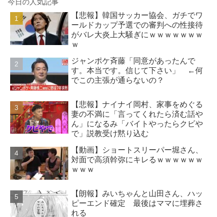
今日の人気記事
【悲報】韓国サッカー協会、ガチでワ
ールドカップ予選での審判への性接待
がバレ大炎上大騒ぎにｗｗｗｗｗｗｗ
ｗ
ジャンポケ斉藤「同意があったんで
す。本当です。信じて下さい」 ←何
でこの主張が通らないの？
【悲報】ナイナイ岡村、家事をめぐる
妻の不満に「言ってくれたら済む話や
ん」になるみ「バイトやったらクビや
で」説教受け黙り込む
【動画】ショートスリーパー堀さん、
対面で高須幹弥にキレるｗｗｗｗｗｗ
ｗｗｗ
【朗報】みいちゃんと山田さん、ハッ
ピーエンド確定 最後はママに埋葬さ
れる