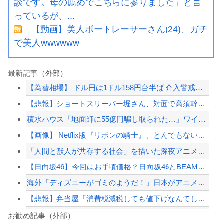
談です。母の薦めでこちらに参りました」と言
っているが、...
【動画】美人ボートレーサーさん(24)、ガチ
で美人wwwwww
最新記事（外部）
【為替相場】 ドル円は1ドル158円台半ば 介入警戒をしつつ円売りが続行
【悲報】ショートスリーパー堀さん、対面で高須幹弥にブチギレるｗｗｗｗ
積水ハウス「地面師に55億円騙し取られた…」ワイ「はえーかわいそう…会社滅茶苦茶...
【画像】 Netflix版『リボンの騎士』、とんでもない事になるｗｗｗｗｗ
「人間と獣人が共存する社会」を描いた深夜アニメに喫煙、違法薬物の連想シーンも…視...
【日向坂46】今回はお手頃価格？日向坂46とBEAMSのコラボが決定！！
海外「ディズニーがゴミのようだ！」日本がアニメ化した米人気SF作品に絶賛の声が殺...
【悲報】弁当屋「消費税減税しても値下げなんてしないよ」
ロシア、ウクライナの大規模通販倉庫を攻撃…ワイルドベリーズへの報復！
お勧め記事（外部）