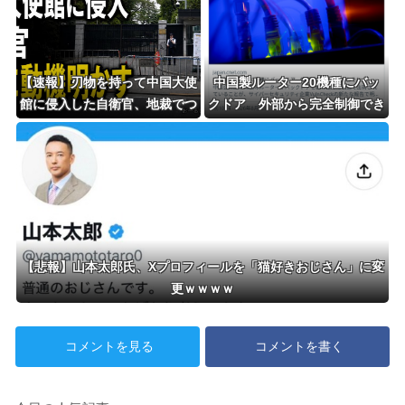
【速報】刃物を持って中国大使
中国製ルーター20機種にバッ
館に侵入した自衛官、地裁でつ
クドア 外部から完全制御でき
いに動機明かす
る機能が仕込まれていた
【悲報】山本太郎氏、Xプロフィールを「猫好きおじさん」に変
更ｗｗｗｗ
コメントを見る
コメントを書く