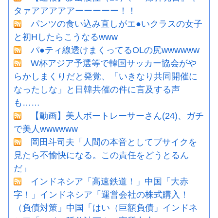
タァアアアアアーーーーー！！
パンツの食い込み直しがエ●いクラスの女子
と初Hしたらこうなるwww
パ●ティ線透けまくってるOLの尻wwwwww
W杯アジア予選等で韓国サッカー協会がや
らかしまくりだと発覚、「いきなり共同開催に
なったしな」と日韓共催の件に言及する声
も……
【動画】美人ボートレーサーさん(24)、ガチ
で美人wwwwww
岡田斗司夫「人間の本音としてブサイクを
見たら不愉快になる。この責任をどうとるん
だ」
インドネシア「高速鉄道！」中国「大赤
字！」インドネシア「運営会社の株式購入！
（負債対策」中国「はい（巨額負債」インドネ