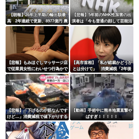
【朗報】26年上半期の輸出額最
【悲報】5年前のNHK性加害の出
高 2年連続で更新、8977億円 農
演者は「今も普通の顔して芸能活
水省「インバウンドの増加に伴
動してる」ネット「受信料を取る
い、日本食の認知度が向上」
くらいなら詳細を伝えよ」
【悲報】もみほぐしマッサージ店
【高市首相】「私が総裁かどうか
で従業員女性にわいせつ行為かで
とは分けて」 消費減税「2年後
男を逮捕ｗｗｗｗｗｗｗｗｗ
に私の責任で戻す」発言を説明
【悲報】「下げるのが筋なんです
【動画】手術中に熊本地震直撃や
けど…」消費減税で値下がりする
ばすぎ！！！！！
分と同じだけ商品を値上げして店
頭価格を変えない店も…