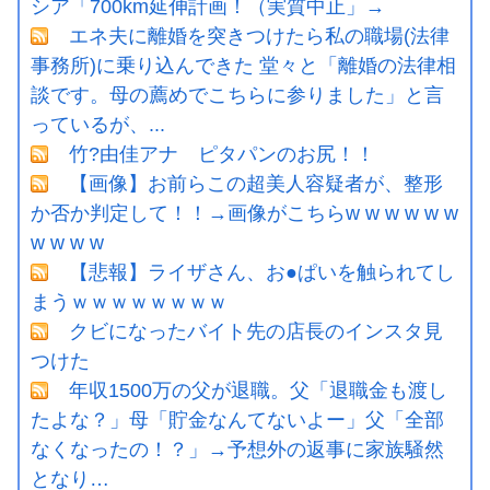
シア「700km延伸計画！（実質中止」→
エネ夫に離婚を突きつけたら私の職場(法律
事務所)に乗り込んできた 堂々と「離婚の法律相
談です。母の薦めでこちらに参りました」と言
っているが、...
竹?由佳アナ ピタパンのお尻！！
【画像】お前らこの超美人容疑者が、整形
か否か判定して！！→画像がこちらw w w w w w
w w w w
【悲報】ライザさん、お●ぱいを触られてし
まうｗｗｗｗｗｗｗｗ
クビになったバイト先の店長のインスタ見
つけた
年収1500万の父が退職。父「退職金も渡し
たよな？」母「貯金なんてないよー」父「全部
なくなったの！？」→予想外の返事に家族騒然
となり…