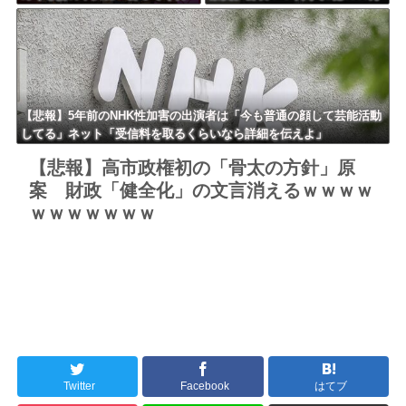
たら済む話やん」になるみ「バ
円ｗｗｗｗｗｗｗｗｗ
イトやったらクビやで」説教受
け黙り込む
【悲報】5年前のNHK性加害の出演者は「今も普通の顔して芸能活動
してる」ネット「受信料を取るくらいなら詳細を伝えよ」
【悲報】高市政権初の「骨太の方針」原
案 財政「健全化」の文言消えるｗｗｗｗ
ｗｗｗｗｗｗｗ
Twitter
Facebook
はてブ