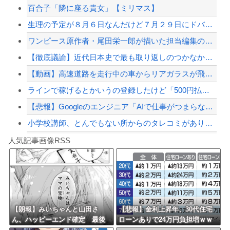
百合子「隣に座る貴女」【ミリマス】
被災地・熊本、泥酔者の通報が止まらず県警が異例のお願い
生理の予定が８月６日なんだけど７月２９日にドバッと鮮血でたから生理かな？って思っ...
日本の商船が中国に臨検された場合は「台湾軍が対応」と台湾軍トップ！
ワンピース原作者・尾田栄一郎が描いた担当編集の似顔絵「ムダに東大卒」
万年赤字のインドネシア新幹線。負債を埋めるため政府が過半数の株式を引き受ける
【徹底議論】近代日本史で最も取り返しのつかなかった失敗って何？
【配信者】「金バエ」のSNS更新が1週間途絶え、様々な憶測が飛び交う。1週間ぶり...
【動画】高速道路を走行中の車からリアガラスが飛んでくる事故(ﾟoﾟ)
【緊急速報】NYで警官が黒人男性の首を絞め、暴動第二波不可避へ
ラインで稼げるとかいうの登録したけど「500円払え」だって
【悲報】Googleのエンジニア「AIで仕事がつまらなくなった」
小学校講師、とんでもない所からのタレコミがあり児童ポルノ禁止法違反で逮捕
Powered by livedoor 相互RSS
【悲報】最近のRPG、『宿屋』の存在意義が薄い
人気記事画像RSS
【悲報】隣家の室外機、限界突破ｗｗｗｗｗｗｗ （※画像あり）
8/4のニュース
日本旅行キャンセルすべきか…1万年ぶり史上最大級の火山の兆し＝韓国の反応
更新中止のお知らせ
【朗報】みいちゃんと山田さ
【悲報】金利上昇年、30代住宅
ん、ハッピーエンド確定 最後
ローンありで24万円負担増ｗｗ
海外「おめでとうタキ！」リヴァプール南野がバースデーゴール！！
はママに埋葬される
ｗｗｗｗｗｗｗｗｗｗ