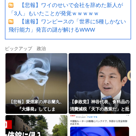
【悲報】ワイのせいで会社を辞めた新人が
「3人」もいたことが発覚ｗｗｗｗｗ
【速報】ワンピースの「世界に5種しかない
飛行能力」発言の謎が解けるWWW
ピックアップ 政治
【悲報】愛煙家の岸谷蘭丸、
【参政党】神谷代表、食料品の
『大爆発』してしま
消費減税「天下の愚策だ」と批
う！！！！！！
判