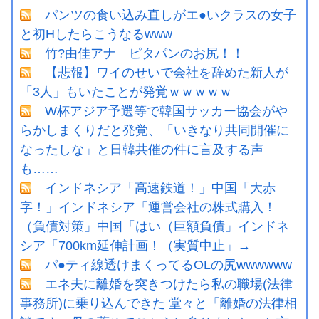
パンツの食い込み直しがエ●いクラスの女子
と初Hしたらこうなるwww
竹?由佳アナ ピタパンのお尻！！
【悲報】ワイのせいで会社を辞めた新人が
「3人」もいたことが発覚ｗｗｗｗｗ
W杯アジア予選等で韓国サッカー協会がや
らかしまくりだと発覚、「いきなり共同開催に
なったしな」と日韓共催の件に言及する声
も……
インドネシア「高速鉄道！」中国「大赤
字！」インドネシア「運営会社の株式購入！
（負債対策」中国「はい（巨額負債」インドネ
シア「700km延伸計画！（実質中止」→
パ●ティ線透けまくってるOLの尻wwwwww
エネ夫に離婚を突きつけたら私の職場(法律
事務所)に乗り込んできた 堂々と「離婚の法律相