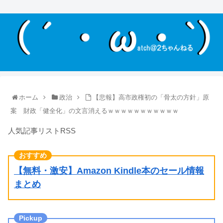
ホーム
政治
【悲報】高市政権初の「骨太の方針」原
案 財政「健全化」の文言消えるｗｗｗｗｗｗｗｗｗｗｗ
人気記事リストRSS
【無料・激安】Amazon Kindle本のセール情報
まとめ