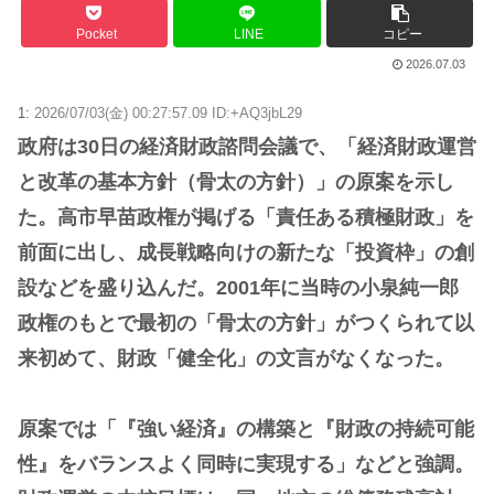
Pocket
LINE
コピー
2026.07.03
1:
2026/07/03(金) 00:27:57.09 ID:+AQ3jbL29
政府は30日の経済財政諮問会議で、「経済財政運営
と改革の基本方針（骨太の方針）」の原案を示し
た。高市早苗政権が掲げる「責任ある積極財政」を
前面に出し、成長戦略向けの新たな「投資枠」の創
設などを盛り込んだ。2001年に当時の小泉純一郎
政権のもとで最初の「骨太の方針」がつくられて以
来初めて、財政「健全化」の文言がなくなった。
原案では「『強い経済』の構築と『財政の持続可能
性』をバランスよく同時に実現する」などと強調。