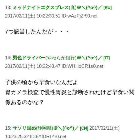
13:
ミッドナイトエクスプレス
(庭)
＠＼(^o^)／
[RU]
2017/02/11(土) 10:22:30.51 ID:wAzPjZr90.net
7つ該当したんだが・・・
14:
男色ドライバー
(やわらか銀行)
＠＼(^o^)／
[IT]
2017/02/11(土) 10:22:43.47 ID:WHHdCR1s0.net
子供の頃から早食いなんだよ
胃カメラ検査で慢性胃炎と診断されたけど早食い関
係あるのかな？
15:
サソリ固め
(静岡県)
＠＼(^o^)／
2017/02/11(土)
[CN]
10:23:25.32 ID:6YfDRL4r0.net