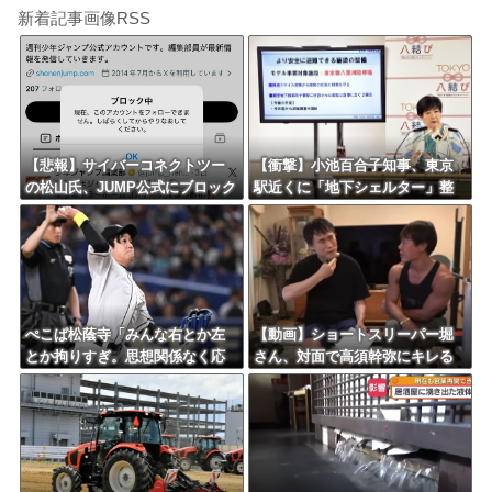
新着記事画像RSS
【悲報】サイバーコネクトツー
【衝撃】小池百合子知事、東京
の松山氏、JUMP公式にブロック
駅近くに「地下シェルター」整
されるｗｗｗｗｗｗｗｗｗｗｗ
備を正式表明ｗｗｗｗｗｗｗｗ
ｗ
ぺこぱ松蔭寺「みんな右とか左
【動画】ショートスリーパー堀
とか拘りすぎ。思想関係なく応
さん、対面で高須幹弥にキレる
援しようよ」
ｗｗｗｗｗｗｗｗｗ