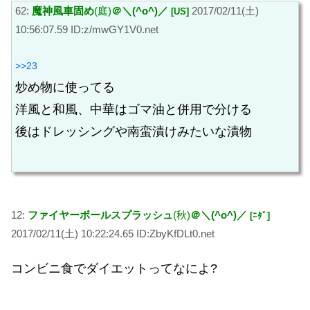
62:
魔神風車固め
(庭)
＠＼(^o^)／
2017/02/11(土)
[US]
10:56:07.59 ID:z/mwGY1V0.net
>>23
炒め物に使ってる
洋風と和風、中華はゴマ油と併用で分ける
後はドレッシングや南蛮漬けみたいな漬物
12:
ファイヤーボールスプラッシュ
(秋)
＠＼(^o^)／
[ﾆﾀﾞ]
2017/02/11(土) 10:22:24.65 ID:ZbyKfDLt0.net
コンビニ食でダイエットってなによ?