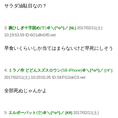
サラダ油駄目なの？
3:
腕ひしぎ十字固め
(芋)
＠＼(^o^)／
2017/02/11(土)
[NL]
10:19:53.59 ID:6O1dfnGf0.net
早食いくらいしか当てはまらないけど早死にしそう
4:
ミラノ作 どどんスズスロウン
(SB-iPhone)
＠＼(^o^)／
[ﾆﾀﾞ]
2017/02/11(土) 10:20:02.05 ID:SKFG2okC0.net
全部死ぬじゃんかよ
5:
エルボーバット
(空)
＠＼(^o^)／
2017/02/11(土)
[KR]