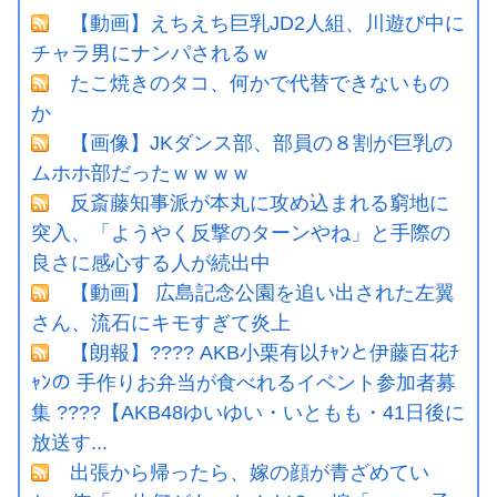
【動画】えちえち巨乳JD2人組、川遊び中に
チャラ男にナンパされるｗ
たこ焼きのタコ、何かで代替できないもの
か
【画像】JKダンス部、部員の８割が巨乳の
ムホホ部だったｗｗｗｗ
反斎藤知事派が本丸に攻め込まれる窮地に
突入、「ようやく反撃のターンやね」と手際の
良さに感心する人が続出中
【動画】 広島記念公園を追い出された左翼
さん、流石にキモすぎて炎上
【朗報】???? AKB小栗有以ﾁｬﾝと伊藤百花ﾁ
ｬﾝの 手作りお弁当が食べれるイベント参加者募
集 ????【AKB48ゆいゆい・いともも・41日後に
放送す...
出張から帰ったら、嫁の顔が青ざめてい