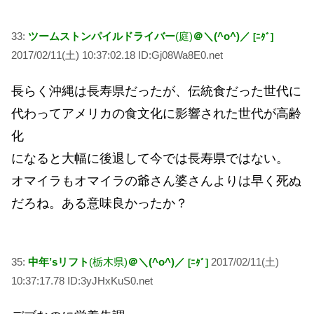
33:
ツームストンパイルドライバー
(庭)
＠＼(^o^)／
[ﾆﾀﾞ]
2017/02/11(土) 10:37:02.18 ID:Gj08Wa8E0.net
長らく沖縄は長寿県だったが、伝統食だった世代に
代わってアメリカの食文化に影響された世代が高齢
化
になると大幅に後退して今では長寿県ではない。
オマイラもオマイラの爺さん婆さんよりは早く死ぬ
だろね。ある意味良かったか？
35:
中年’sリフト
(栃木県)
＠＼(^o^)／
2017/02/11(土)
[ﾆﾀﾞ]
10:37:17.78 ID:3yJHxKuS0.net