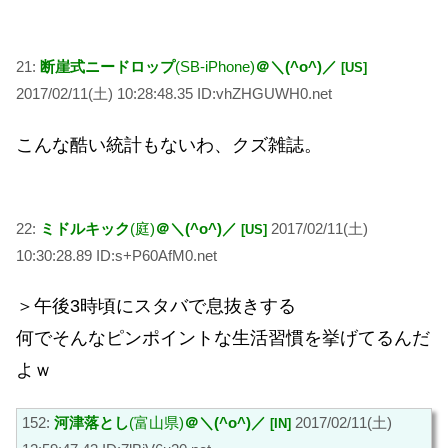
21:
断崖式ニードロップ
(SB-iPhone)
＠＼(^o^)／
[US]
2017/02/11(土) 10:28:48.35 ID:vhZHGUWH0.net
こんな酷い統計もないわ、クズ雑誌。
22:
ミドルキック
(庭)
＠＼(^o^)／
2017/02/11(土)
[US]
10:30:28.89 ID:s+P60AfM0.net
＞午後3時頃にスタバで息抜きする
何でそんなピンポイントな生活習慣を挙げてるんだ
よｗ
152:
河津落とし
(富山県)
＠＼(^o^)／
2017/02/11(土)
[IN]