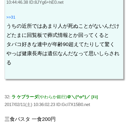
10:44:46.38 ID:8JYg6+hE0.net
>>31
うちの近所ではあまり人が死ぬことがないんだけ
どたまに回覧板で葬式情報とか回ってくると
タバコ好きな連中が年齢90超えてたりして驚く
やっぱ健康長寿は遺伝なんだなって思いしらされ
る
32:
ラ ケブラーダ
(やわらか銀行)
＠＼(^o^)／
[ﾇｺ]
2017/02/11(土) 10:36:02.23 ID:Gcl7X15B0.net
三食パスタ 一食200円