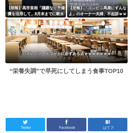
【朗報】高市首相「躊躇なく予備
【悲報】「コンビニ馬鹿にすんな
費を活用して、8月末までに断水
よ」のオーナー夫婦、不起訴ｗｗ
解消を目指す」 熊本地震
ｗｗｗｗｗｗ
ハズレのフードコートに必ずある店ｗｗｗｗｗｗｗ
“栄養失調”で早死にしてしまう食事TOP10
Twitter
Facebook
はてブ