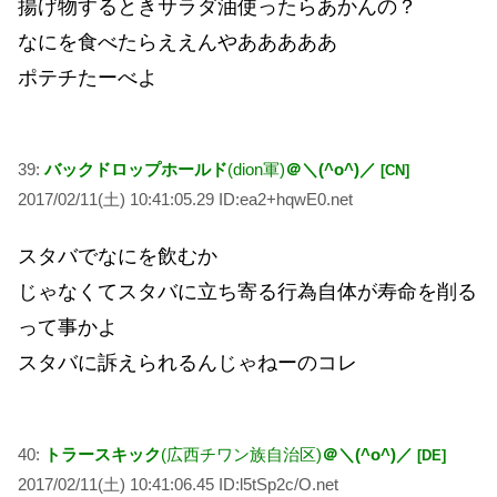
揚げ物するときサラダ油使ったらあかんの？
なにを食べたらええんやあああああ
ポテチたーべよ
39:
バックドロップホールド
(dion軍)
＠＼(^o^)／
[CN]
2017/02/11(土) 10:41:05.29 ID:ea2+hqwE0.net
スタバでなにを飲むか
じゃなくてスタバに立ち寄る行為自体が寿命を削る
って事かよ
スタバに訴えられるんじゃねーのコレ
40:
トラースキック
(広西チワン族自治区)
＠＼(^o^)／
[DE]
2017/02/11(土) 10:41:06.45 ID:l5tSp2c/O.net