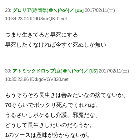
29:
グロリア
(静岡県)
＠＼(^o^)／
2017/02/11(土)
[US]
10:34:23.04 ID:lU8mrQKr0.net
つまり生きてると早死にする
早死したくなければ今すぐ死ぬしか無い
30:
アトミックドロップ
(庭)
＠＼(^o^)／
2017/02/11(土)
[US]
10:35:23.86 ID:kgoVGV830.net
もうそろそろ長生きは善みたいなの捨てないか、
70ぐらいでポックリ死んでくれれば、
うるさいしボケるし介護、邪魔だな、
どうして長生きしたいのだろうか。
1のソースは意味が分からないが。