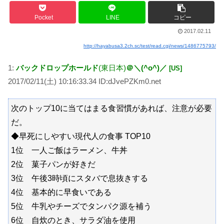
Pocket
LINE
コピー
2017.02.11
http://hayabusa3.2ch.sc/test/read.cgi/news/1486775793/
1:
バックドロップホールド
(東日本)
＠＼(^o^)／
[US]
2017/02/11(土) 10:16:33.34 ID:dJvePZKm0.net
次のトップ10に当てはまる食習慣があれば、注意が必要
だ。
◆早死にしやすい現代人の食事 TOP10
1位 一人ご飯はラーメン、牛丼
2位 菓子パンが好きだ
3位 午後3時頃にスタバで息抜きする
4位 基本的に早食いである
5位 牛乳やチーズでタンパク源を補う
6位 自炊のとき、サラダ油を使用