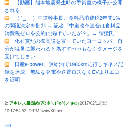
【動画】熊本地震発生時の手術室の様子が公開
される
（ ´_ゝ`）中道幹事長、食料品消費税2年間1%
の閣議決定を批判 → 記者「中道改革連合は食料品
消費税ゼロを公約に掲げていたが？」→ 階猛氏「
化石賞だの御高説を宣っていたヨーロッパ、自
分が猛暑に襲われると為すすべべもなくダメージを
受けてしまい……
日産e-power、無給油で1980km走行しギネス記
録を達成、無駄な発電や送電ロスなくEVよりエコ
を証明
2:
アキレス腱固め
(家)
＠＼(^o^)／
2017/02/11(土)
[NO]
10:17:54.53 ID:PMfswtwX0.net
>>1