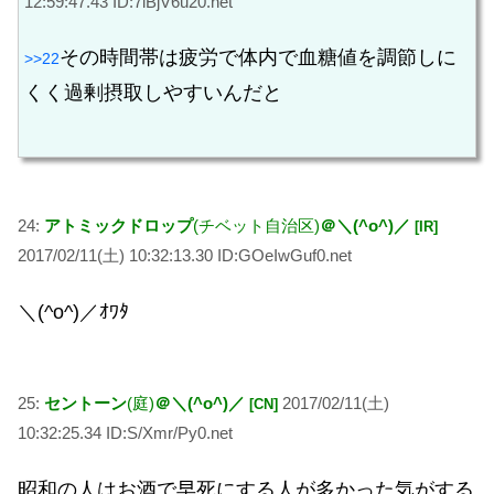
12:59:47.43 ID:7lBjV6u20.net
その時間帯は疲労で体内で血糖値を調節しに
>>22
くく過剰摂取しやすいんだと
24:
アトミックドロップ
(チベット自治区)
＠＼(^o^)／
[IR]
2017/02/11(土) 10:32:13.30 ID:GOeIwGuf0.net
＼(^o^)／ｵﾜﾀ
25:
セントーン
(庭)
＠＼(^o^)／
2017/02/11(土)
[CN]
10:32:25.34 ID:S/Xmr/Py0.net
昭和の人はお酒で早死にする人が多かった気がする