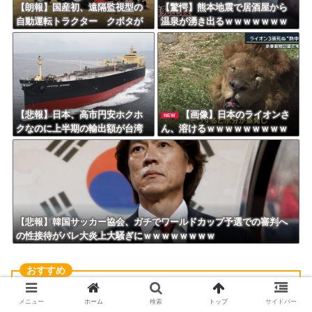
【朗報】国産初、遠隔監視型の
【驚愕】熊本地震で居酒屋から
自動運転トラクター クボタが
温泉が湧き出るｗｗｗｗｗｗｗ
来春に発売！！！
ｗｗｗｗｗ
【悲報】日本、高市円安ホクホ
【画像】日本のライオンさ
NEW
クなのに上半期の輸出額が台湾
ん、溶けるｗｗｗｗｗｗｗｗｗ
と韓国に抜かれる・・・
ｗｗｗｗｗ
【悲報】韓国サッカー協会、ガチでワールドカップ予選での審判へ
の性接待がバレ大炎上大騒ぎにｗｗｗｗｗｗｗｗ
【無料・激安】Amazon Kindle本のセール情報
メニュー
ホーム
検索
トップ
サイドバー
まとめ