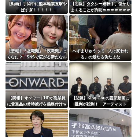
更新中止のお知らせ
【動画】手術中に熊本地震直撃や
【朗報】タクシー運転手、儲かり
ばすぎ！！！！！
まくることが判明ｗｗｗｗｗｗｗ
海外「おめでとうタキ！」リヴァプール南野がバースデーゴール！！
ｗｗｗｗｗｗｗｗｗｗｗｗｗｗｗ
ｗｗｗ
Powered by livedoor 相互RSS
【悲報】「昼職顔」「夜職顔」っ
へずまりゅうって「人は変われ
てなに？ SNSで広がる新たなル
る」の最たる例だよな
ッキズム論争ｗｗｗｗｗｗｗ
【朗報】オンワードHDが従業員
【悲報】King Gnuの宣伝動画に
に貴重品の常時携行を義務付けｗ
批判が殺到！ アーティスト
ｗｗｗｗｗｗｗｗｗｗｗｗ
に“好感度”ばかり求める時代への
違和感