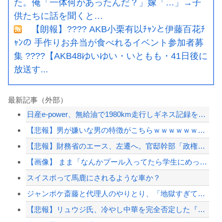
た。俺「一体何があったんだ？」嫁「…」→子
供たちに話を聞くと…
【朗報】???? AKB小栗有以ﾁｬﾝと伊藤百花ﾁ
ｬﾝの 手作りお弁当が食べれるイベント参加者募
集 ????【AKB48ゆいゆい・いともも・41日後に
放送す...
最新記事（外部）
日産e-power、無給油で1980km走行しギネス記録を達成、無駄な発電や送電...
【悲報】男が嫌いな男の特徴がこちらｗｗｗｗｗｗｗｗｗｗ
【悲報】財務省のエース、左遷へ。官邸幹部「政権に協力的でなかったから」
【画像】 まま「なんかプール入ってたら学生にめっちゃ見られたw」
スイスポって馬鹿にされるような車か？
ジャンポケ斎藤と代理人のやりとり、「地獄すぎて完全にコントになってる……」と衝撃...
【悲報】リュウジ氏、冷やし中華を完全否定した『理由』、ガチでヤバイ・・・・・・