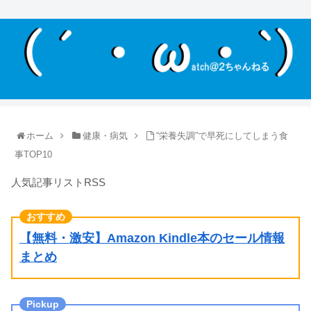
ホーム
健康・病気
“栄養失調”で早死にしてしまう食
事TOP10
人気記事リストRSS
【無料・激安】Amazon Kindle本のセール情報
まとめ