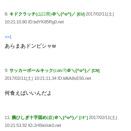
8:
キドクラッチ
(山口県)
＠＼(^o^)／
2017/02/11(土)
[EU]
10:21:10.80 ID:bdYK85Rg0.net
>>1
あらまあドンピシャw
9:
サッカーボールキック
(catv?)
＠＼(^o^)／
[CN]
2017/02/11(土) 10:21:11.34 ID:ld6A8sE50.net
何食えばいいんだよ
11:
腕ひしぎ十字固め
(庭)
＠＼(^o^)／
2017/02/11(土)
[ﾆﾀﾞ]
10:21:53.92 ID:Jr49aVok0.net