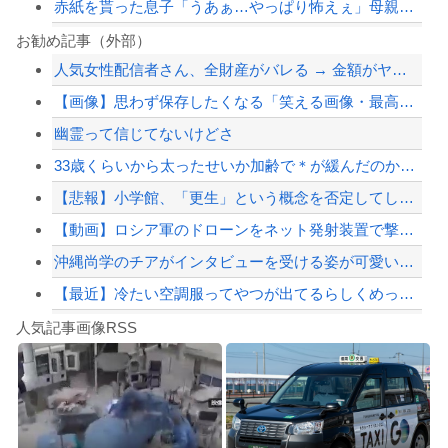
赤紙を貰った息子「うあぁ…やっぱり怖えぇ」母親「あんたぁ…」←こういう時代があっ...
ショートスリーパー堀大輔、高須幹弥にブチギレ
お勧め記事（外部）
人気女性配信者さん、全財産がバレる → 金額がヤバすぎるｗｗｗｗｗｗ
韓国サッカーのイメージが墜落
【画像】思わず保存したくなる「笑える画像・最高な画像」貼っていけｗｗｗｗｗ
秋田県職員さん、会見をバスローブ＆喫煙スタイルで対応してしまい大炎上ｗ
幽霊って信じてないけどさ
【最近】冷たい空調服ってやつが出てるらしくめっちゃ欲しい
33歳くらいから太ったせいか加齢で＊が緩んだのかチョビッと漏れるようになった
【配信者】「金バエ」のSNS更新が1週間途絶え、様々な憶測が飛び交う。1週間ぶり...
【悲報】小学館、「更生」という概念を否定してしまう
【緊急速報】NYで警官が黒人男性の首を絞め、暴動第二波不可避へ
【動画】ロシア軍のドローンをネット発射装置で撃墜するウクライナ。
沖縄尚学のチアがインタビューを受ける姿が可愛いと話題に（※動画あり）
【最近】冷たい空調服ってやつが出てるらしくめっちゃ欲しい
Powered by livedoor 相互RSS
中国の海警局と海軍の船が衝突2人死亡 南シナ海でフィリピン船を追跡中、公表までに...
人気記事画像RSS
実況「金メダルをとった萩野には俺さんへの挑戦権を手にしました！」俺「ほう君が萩野...
8/4のニュース
日本旅行キャンセルすべきか…1万年ぶり史上最大級の火山の兆し＝韓国の反応