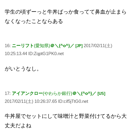
学生の頃ずーっと牛丼ばっか食ってて鼻血が止まら
なくなったことならある
16:
ニーリフト
(愛知県)
＠＼(^o^)／
2017/02/11(土)
[JP]
10:25:13.44 ID:ZqptG1PK0.net
がいとうなし。
17:
アイアンクロー
(やわらか銀行)
＠＼(^o^)／
[US]
2017/02/11(土) 10:26:37.65 ID:cif5jTtG0.net
牛丼屋でセットにして味噌汁と野菜付けてるから大
丈夫だよね