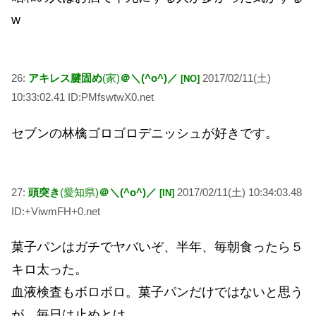
w
26:
アキレス腱固め
(家)
＠＼(^o^)／
2017/02/11(土)
[NO]
10:33:02.41 ID:PMfswtwX0.net
セブンの林檎ゴロゴロデニッシュが好きです。
27:
頭突き
(愛知県)
＠＼(^o^)／
2017/02/11(土) 10:34:03.48
[IN]
ID:+ViwmFH+0.net
菓子パンはガチでヤバいぞ、半年、毎朝食ったら５
キロ太った。
血液検査もボロボロ。菓子パンだけではないと思う
が、毎日は止めとけ。