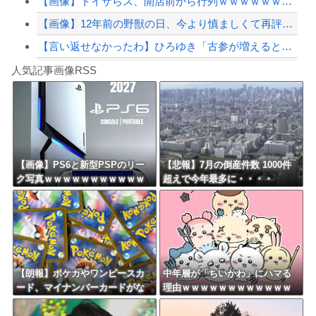
【画像】トイザらス、開店前から行列ｗｗｗｗｗｗｗｗｗｗｗｗｗｗｗｗ
【画像】12年前の野獣の日、今より慎ましくて再評価され始める
【言い返せなかったわ】ひろゆき「古参が増えるとそのジャンルは死ぬよね。すべてのジ...
Powered by livedoor 相互RSS
小学生の頃からずっと仲良い友達がいる。私はその友達の家族構成についても全部知って...
人気記事画像RSS
【動画】メガネデブ、めちゃスムーズに無銭飲食してしまうｗｗｗｗ
8/4のニュース
日本旅行キャンセルすべきか…1万年ぶり史上最大級の火山の兆し＝韓国の反応
更新中止のお知らせ
【画像】PS6と新型PSPのリー
【悲報】7月の倒産件数 1000件
ク写真ｗｗｗｗｗｗｗｗｗｗｗ
超えで今年最多に・・・・
海外「おめでとうタキ！」リヴァプール南野がバースデーゴール！！
ｗｗｗｗｗｗｗｗ
Powered by livedoor 相互RSS
【朗報】ポケカやワンピースカ
中年層が「ちいかわ」にハマる
ード、マイナンバーカードがな
理由ｗｗｗｗｗｗｗｗｗｗｗｗ
いと購入不可能へｗｗｗｗｗｗ
ｗｗｗｗｗｗｗｗｗｗｗｗｗｗ
ｗｗ
ｗｗｗｗｗｗ