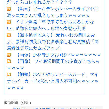
だったらコレ別れるか？？？？？
【動画】ゴールデンボンバーのライブ中に
激シコ女さんが乱入してしまうｗｗｗｗｗ
イオン爆発「車で来てるから戻るしかな
い」避難後に館内へ…現場の実態が判明
【熊本被災地入り】 元れいわの奥田ふみ
よ、参議院防災服でお食事楽しむ写真投稿「同
席者は笑顔にサムズアップ」
【画像】少林寺少女お●ぱいｗｗｗｗｗｗｗ
【画像】 ワイ底辺期間工の夕食がこちらｗ
ｗｗｗｗ
【朗報】ポケカやワンピースカード、マイ
ナンバーカードがないと購入不可能へｗｗｗｗ
ｗｗｗｗ
最新記事（外部）