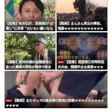
【悲報】有吉弘行、居酒屋の“お
【動画】まんさん同士の事故、
通し”に本音「だいたい嫌いなも
地獄ｗｗｗｗｗｗｗｗｗｗｗｗ
のが出てくる」「お通しカット
ｗｗｗ
してもらえますかって言ったこ
とある」
【感動】梨5000個の盗難被害に
【悲報】琵琶湖三市同時花
NEW
あった農家の男性が熊本で炊き
火大会、開催中止を発表ｗｗｗ
出しや支援物資、現地で目にし
ｗｗｗｗｗｗｗｗｗ
た“助け合いの輪”
【動画】またキッズの集団暴行動画が拡散ｗｗｗｗｗｗｗｗｗ
NEW
ｗｗｗｗ