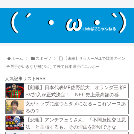
ホーム
スポーツ
【速報】サッカーACLで韓国のベン
チ選手がいきなり飛び出して来て日本選手にエルボー
人気記事リストRSS
【朗報】日本代表MF佐野航大、オランダ王者P
SV加入が正式決定！ NEC史上最高額の移
籍、最大約31億円か！！
女がトップに建つとダメになる←これソースあ
るの？
【悲報】アンチフェミさん、「不同意性交は悪
法」と主張するも、その理由を説明できな