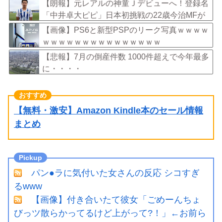
い……
【朗報】元レアルの神童Ｊデビューへ！登録名
「中井卓大ピピ」日本初挑戦の22歳今治MFが
開幕戦に先発
【画像】PS6と新型PSPのリーク写真ｗｗｗｗ
ｗｗｗｗｗｗｗｗｗｗｗｗｗｗｗ
【悲報】7月の倒産件数 1000件超えで今年最多
に・・・・
【無料・激安】Amazon Kindle本のセール情報
まとめ
パン●ラに気付いた女さんの反応 シコすぎ
るwww
【画像】付き合いたて彼女「ごめーんちょ
びっツ散らかってるけど上がって?！」←お前ら