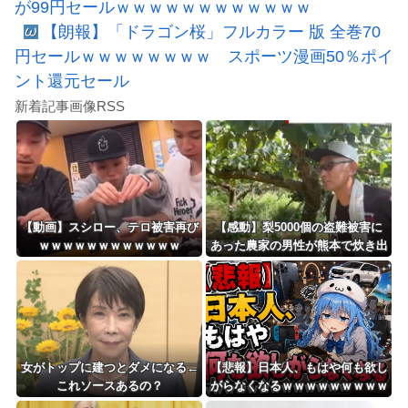
が99円セールｗｗｗｗｗｗｗｗｗｗｗｗ
【朗報】「ドラゴン桜」フルカラー 版 全巻70
円セールｗｗｗｗｗｗｗｗ スポーツ漫画50％ポイ
ント還元セール
新着記事画像RSS
【動画】スシロー、テロ被害再び
【感動】梨5000個の盗難被害に
ｗｗｗｗｗｗｗｗｗｗｗｗ
あった農家の男性が熊本で炊き出
しや支援物資、現地で目にし
た“助け合いの輪”
女がトップに建つとダメになる←
【悲報】日本人、もはや何も欲し
これソースあるの？
がらなくなるｗｗｗｗｗｗｗｗｗ
ｗｗｗｗｗｗｗｗｗｗｗｗｗｗｗ