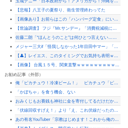
玉城デニー「日本政府から！アメリカから！沖縄を取り戻す！」
【悲報】八王子の夏祭り、衛生管理終わってた
【画像あり】お前らはこの「ハンバーグ定食」にいくら払える？
【世論調査】 フジ『Mr.サンデー』「消費税減税に反対が58％で賛成を上回る！」...
佐藤二朗「“ほんとうのこと”は何ひとつ言えない…」意味深投稿に憶測殺到
メジャー三大if「怪我しなかった1年目田中マー」「怪我しなかった1年目村上」
【👤】レイエス、このタイミングでお気持ち表明ｗｗｗ
【画像】 台風１５号、関東直撃ｗｗｗｗｗｗｗｗｗｗｗｗｗｗ
佐藤二朗「“ほんとうのこと”は何ひとつ言えない…」意味深投稿に憶測殺到
お勧め記事（外部）
俺「ピカチュウ！冷凍ビーム！」 ピカチュウ「ピカッ！？ピカピーカー」
自信満々に政治番組に出演した某野党議員、他出演者からガバっぷりを指摘されて袋叩き...
「かぼちゃ」を食う機会、ない
避難所に土足でズカズカと入ってきて勝手に動画や写真を撮影したメディア取材陣、挙句...
おみくじもお賽銭も神社に金を寄付してるだけだからしないって言ったらひく？
ニチレイをサイバー攻撃したハッカー集団「ランサムウェア」 個人情報など20万件以...
「伏線回収すげえ！」より「え、これ伏線だったのかよ…」って後から気づく展開の方が...
【配信者】「金バエ」のSNS更新が1週間途絶え、様々な憶測が飛び交う。1週間ぶり...
あの有名YouTuber「宗教はじめます！これから俺のことは『教祖』って呼べ！お...
【緊急速報】NYで警官が黒人男性の首を絞め、暴動第二波不可避へ