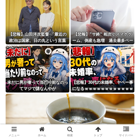
【悲報】山田洋次監督 「最近の
【悲報】”サ終” 相次ぐスマホゲ
政治は国家、日の丸という言葉
ーム、倒産も急増 過去最多ペー
を、間違った方向に使っている」
スで推移 「当たれば一攫千金」
過去の時代に
未だに男が奢って当たり前なのっ
【悲報】30代の未婚率、ヤベー事
てマジで謎なんやが
になるｗｗｗｗｗｗｗｗｗｗｗｗ
ｗ
痩せたい奴はブラックコーヒー飲めｗｗｗｗｗｗｗｗｗｗｗｗｗ
メニュー
ホーム
検索
トップ
サイドバー