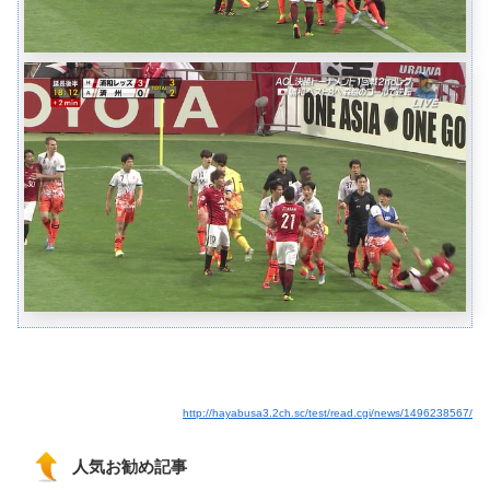
http://hayabusa3.2ch.sc/test/read.cgi/news/1496238567/
人気お勧め記事