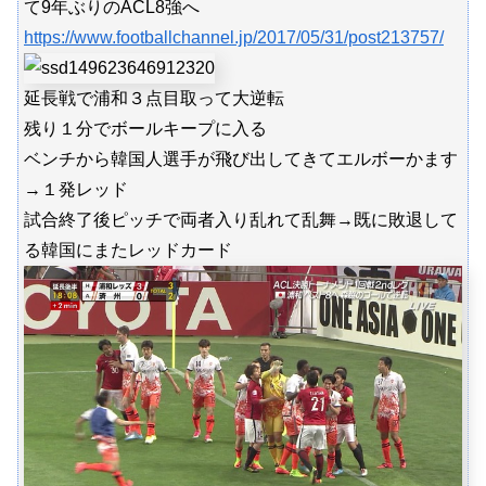
て9年ぶりのACL8強へ
https://www.footballchannel.jp/2017/05/31/post213757/
延長戦で浦和３点目取って大逆転
残り１分でボールキープに入る
ベンチから韓国人選手が飛び出してきてエルボーかます
→１発レッド
試合終了後ピッチで両者入り乱れて乱舞→既に敗退して
る韓国にまたレッドカード