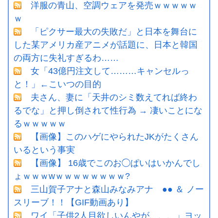
洋服の青山、空調ウェアを発売ｗｗｗｗｗ
ｗ
「ピクサー最大の失敗だ」と日本を舞台に
した某アメリカ産アニメが話題に、日本と韓国
の両方に失礼すぎるわ……
女「43億円注文して………キャンセルっ
と！」←こいつの目的
夫さん、妻に「天井のシミ数えてれば終わ
るでな」と押し倒されて性行為 → 凄いことにな
るｗｗｗｗｗ
【画像】このハゲにやられたJKがたくさん
いるという事実
【画像】 16歳でこのお◯ぱいはいかんでし
ょｗｗｗwｗｗｗｗｗｗｗｗ?
三山賀子アナと森山みなみアナ ●● ＆ ノー
スリーブ！！【GIF動画あり】
ワイ「子供2人目欲しいんやが、、、」ヨッ