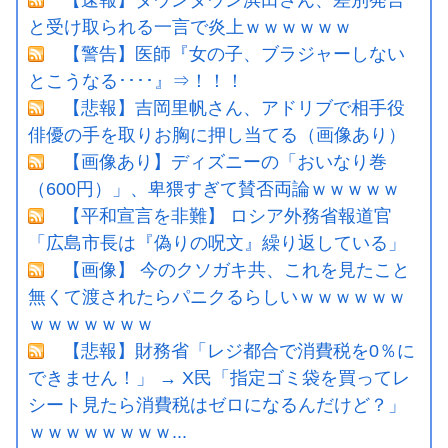
【速報】ダウンタウン浜田さん、差別発言
と受け取られる一言で炎上ｗｗｗｗｗｗ
【警告】医師『女の子、ブラジャーしない
とこうなる････』⇒！！！
【悲報】吉岡里帆さん、アドリブで相手役
俳優の手を取りお胸に押し当てる（画像あり）
【画像あり】ディズニーの「おいなり巻
（600円）」、卑猥すぎて賛否両論ｗｗｗｗｗ
【平和宣言を非難】 ロシア外務省報道官
「広島市長は『偽りの呪文』繰り返している」
【画像】 今のクソガキ共、これを見たこと
無くて渡されたらパニクるらしいｗｗｗｗｗｗ
ｗｗｗｗｗｗｗ
【悲報】財務省「レジ都合で消費税を0％に
できません！」 → X民「指定ゴミ袋を買ってレ
シート見たら消費税はゼロになるんだけど？」
ｗｗｗｗｗｗｗｗ...