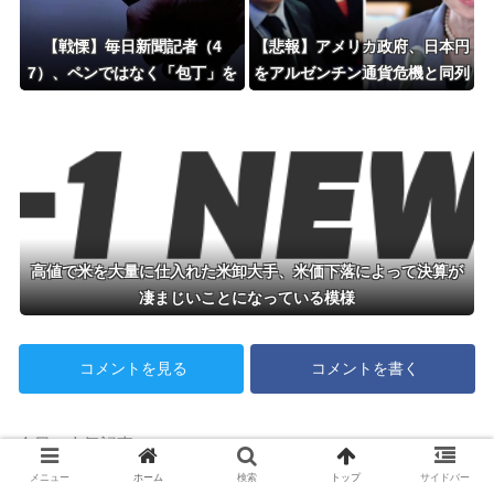
【戦慄】毎日新聞記者（4
【悲報】アメリカ政府、日本円
7）、ペンではなく「包丁」を
をアルゼンチン通貨危機と同列
握ってしまった結果・・・・・
扱いへ・・・
高値で米を大量に仕入れた米卸大手、米価下落によって決算が
凄まじいことになっている模様
コメントを見る
コメントを書く
今日の人気記事
【悲報】Jリーグさん、誰も観ないｗ
メニュー
ホーム
検索
トップ
サイドバー