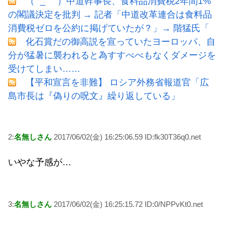
（ ´_ゝ`）中道幹事長、食料品消費税2年間1%
の閣議決定を批判 → 記者「中道改革連合は食料品
消費税ゼロを公約に掲げていたが？」→ 階猛氏「
化石賞だの御高説を宣っていたヨーロッパ、自
分が猛暑に襲われると為すすべべもなくダメージを
受けてしまい……
【平和宣言を非難】 ロシア外務省報道官「広
島市長は『偽りの呪文』繰り返している」
2:
名無しさん
2017/06/02(金) 16:25:06.59 ID:fk30T36q0.net
いやな予感が…
3:
名無しさん
2017/06/02(金) 16:25:15.72 ID:0/NPPvKt0.net