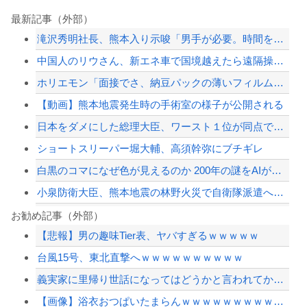
最新記事（外部）
滝沢秀明社長、熊本入り示唆「男手が必要。時間を見つけて行きたい」
中国人のリウさん、新エネ車で国境越えたら遠隔操作で30時間ロックされる！
ホリエモン「面接でさ、納豆パックの薄いフィルムって何のために入っていの？って聞く...
【動画】熊本地震発生時の手術室の様子が公開される
日本をダメにした総理大臣、ワースト１位が同点でこの人ｗｗｗｗｗｗ
ショートスリーパー堀大輔、高須幹弥にブチギレ
白黒のコマになぜ色が見えるのか 200年の謎をAIが解明！
小泉防衛大臣、熊本地震の林野火災で自衛隊派遣へ！←「迅速な対応だ！」「次の首相は...
ドン・キホーテ露店「うなぎのかば焼き」で食中毒 男女14人が発熱や腹痛など訴え…...
お勧め記事（外部）
【悲報】男の趣味Tier表、ヤバすぎるｗｗｗｗｗ
ジャンポケ斎藤と代理人のやりとり、「地獄すぎて完全にコントになってる……」と衝撃...
台風15号、東北直撃へｗｗｗｗｗｗｗｗｗｗ
【画像】あのちゃんの後ろ姿、「デカい」「いや普通」で大論争ｗｗｗｗ
義実家に里帰り世話になってはどうかと言われてかなり悩んでいる
【悲報】中日・金丸夢斗(5勝8敗)、もうすぐ中継ぎ(橋本4勝1敗)に勝ち星が追い...
【画像】浴衣おつぱいたまらんｗｗｗｗｗｗｗｗｗｗｗ
【配信者】「金バエ」のSNS更新が1週間途絶え、様々な憶測が飛び交う。1週間ぶり...