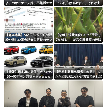
よ」のオーナー夫婦、不起訴ｗｗ
ていた方はやめずに、それが支
ｗｗｗｗｗｗ
援」
【熊本地震】SNSで広がった陰謀
【悲報】消費減税1％で「手取り
論や怪しい募金話◆災害時のデマ
7％減る」 納税免除農家の苦悩
注意、専門家は「一次情報チェッ
「販売価格上げざるを得ない」
クを」
【悲報】日本車の原価、たったの
【悲報】番組出演者「飲酒してい
30〜90万円と判明ｗｗｗｗｗｗ
たため記憶にないが真実であれば
ｗｗｗｗｗ
申し訳ない」 NHK職員が出演者
から性被害