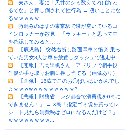
夫さん、妻に「天井のシミ数えてれば終わ
るでな」と押し倒されて性行為 → 凄いことにな
るｗｗｗｗｗ
激混みのはずの東京駅で鍵が空いているコ
インロッカーが散見、「ラッキー」と思って中
を確認してみると……
【鹿児島】 突然右折し路面電車と衝突 乗っ
ていた男女3人は車を放置しダッシュで逃走中
【悲報】吉岡里帆さん、アドリブで相手役
俳優の手を取りお胸に押し当てる（画像あり）
【画像】 16歳でこのお◯ぱいはいかんでし
ょｗｗｗwｗｗｗｗｗｗｗｗ?
【悲報】財務省「レジ都合で消費税を0％に
できません！」 → X民「指定ゴミ袋を買ってレ
シート見たら消費税はゼロになるんだけど？」
ｗｗｗｗｗｗｗｗ...