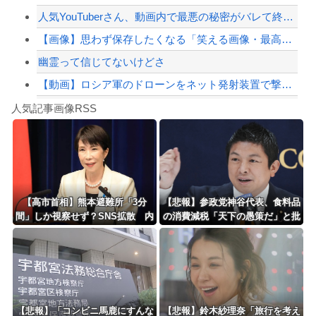
人気YouTuberさん、動画内で最悪の秘密がバレて終わる・・・
【緊急速報】NYで警官が黒人男性の首を絞め、暴動第二波不可避へ
【画像】思わず保存したくなる「笑える画像・最高な画像」貼っていけｗｗｗｗｗ
幽霊って信じてないけどさ
【動画】ロシア軍のドローンをネット発射装置で撃墜するウクライナ。
Powered by livedoor 相互RSS
【最近】冷たい空調服ってやつが出てるらしくめっちゃ欲しい
人気記事画像RSS
実況「金メダルをとった萩野には俺さんへの挑戦権を手にしました！」俺「ほう君が萩野...
8/4のニュース
日本旅行キャンセルすべきか…1万年ぶり史上最大級の火山の兆し＝韓国の反応
更新中止のお知らせ
【高市首相】熊本避難所「3分
【悲報】参政党神谷代表、食料品
間」しか視察せず？SNS拡散 内
の消費減税「天下の愚策だ」と批
海外「おめでとうタキ！」リヴァプール南野がバースデーゴール！！
閣広報官「51分間」だと否定
判ｗｗｗｗｗｗｗｗｗｗｗｗ
Powered by livedoor 相互RSS
【悲報】「コンビニ馬鹿にすんな
【悲報】鈴木紗理奈「旅行を考え