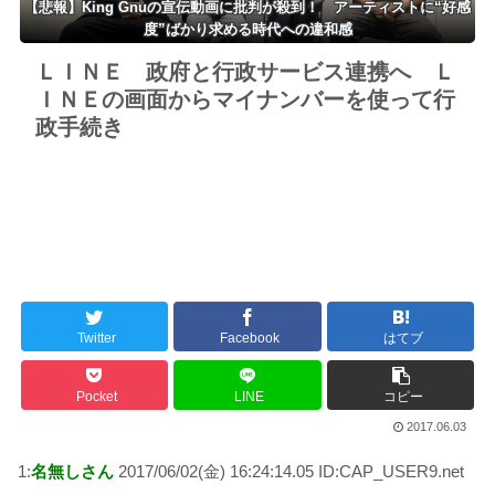
【悲報】King Gnuの宣伝動画に批判が殺到！ アーティストに“好感
度”ばかり求める時代への違和感
ＬＩＮＥ 政府と行政サービス連携へ Ｌ
ＩＮＥの画面からマイナンバーを使って行
政手続き
Twitter
Facebook
はてブ
Pocket
LINE
コピー
2017.06.03
1:
名無しさん
2017/06/02(金) 16:24:14.05 ID:CAP_USER9.net