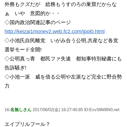
外務もクズだが 総務もうすのろの巣窟だからな
ぁ いや 意図的か・・
◇国内政治関連記事のページ
http://keizai1money2.web.fc2.com/jpol0.html
◇小池氏自民離党 いがみ合う公明,共産など各党
選挙モード全開!
◇公明真っ青 都民ファ失速 都知事特別秘書にも
告訴騒ぎ!
◇小池一派 威を借る公明や左派など完全に野合勢
力
16:
名無しさん
2017/06/02(金) 16:27:40.85 ID:Evv58M8N0.net
エイプリルフール？