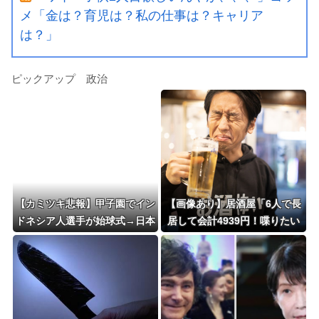
メ「金は？育児は？私の仕事は？キャリア
は？」
ピックアップ 政治
【カミツキ悲報】甲子園でイン
【画像あり】居酒屋「6人で長
ドネシア人選手が始球式→日本
居して会計4939円！喋りたい
保守党・百田尚樹代表「甲子園
だけなら公園に行ってくれ
を政治利用するな！」
（怒」