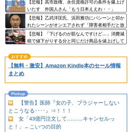
【悲報】高市政権、永住資格許可の条件を爆上げ
いたす 外国人さん「もう日本ええわ・・」
【悲報】乙武洋匡氏、浜田雅功にパシーンと叩か
れたシーンがオンエアされず「障害者相手だと放
送されなくなる。俺、逆差別だと思って」
【悲報】「下げるのが筋なんですけど…」消費減
税で値下がりする分と同じだけ商品を値上げして
店頭価格を変えない店も…
【無料・激安】Amazon Kindle本のセール情報
まとめ
【警告】医師『女の子、ブラジャーしない
とこうなる････』⇒！！！
女「43億円注文して………キャンセルっ
と！」←こいつの目的