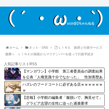
ホーム
ネット・SNS
ＬＩＮＥ 政府と行政サービス
連携へ ＬＩＮＥの画面からマイナンバーを使って行政手続き
人気記事リストRSS
【マンガワン】小学館 第三者委員会の調査結果
を公表「人権意識十分でなかった」 性加害歴あ
る漫画家を別名義で起用
ハズレのフードコートに必ずある店ｗｗｗｗｗｗ
ｗ
【悲報】小学館の編集者「服脱いで、胸見せて」
グラビア志望の女性に迫った過激要求