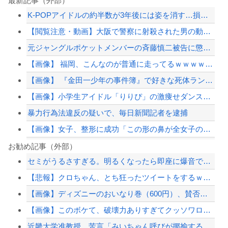
最新記事（外部）
K-POPアイドルの約半数が3年後には姿を消す…損益分岐点突破は4％未満
【閲覧注意・動画】大阪で警察に射殺された男の動画、エグい 撃たれてから叫びながら...
元ジャングルポケットメンバーの斉藤慎二被告に懲役7年求刑 ロケバスで女性に性的暴...
【画像】 福岡、こんなのが普通に走ってるｗｗｗｗｗｗｗｗｗｗｗｗｗｗｗｗｗｗｗｗ...
【画像】 『金田一少年の事件簿』で好きな死体ランキング１位がこちら！
【画像】小学生アイドル「りりぴ」の激痩せダンス動画にファンが『絶句』してしまう・...
暴力行為法違反の疑いで、毎日新聞記者を逮捕
【画像】女子、整形に成功「この形の鼻が全女子の理想だと思う」⇒
暴力行為法違反の疑いで、毎日新聞記者を逮捕
お勧め記事（外部）
セミがうるさすぎる。明るくなったら即座に爆音で鳴き出して毎日朝4時に叩き起こしに...
【衝撃】中国製ルーター20機種にバックドア発見！ ネットに繋ぐだけで35秒ごとに...
【悲報】クロちゃん、とち狂ったツイートをするｗｗｗｗｗｗｗｗｗｗｗ
セミがうるさすぎる。明るくなったら即座に爆音で鳴き出して毎日朝4時に叩き起こしに...
【画像】ディズニーのおいなり巻（600円）、賛否両論ｗｗｗｗｗｗｗｗｗ
【悲報】嫁に15年間嘘つかれてて心が壊れてるから相手してくれ
【画像】このボケて、破壊力ありすぎてクッソワロタｗｗｗｗｗｗｗｗｗ
【配信者】「金バエ」のSNS更新が1週間途絶え、様々な憶測が飛び交う。1週間ぶり...
近畿大学准教授、苦言「みいちゃん呼びが揶揄する言葉として使われ、当事者から具体的...
【緊急速報】NYで警官が黒人男性の首を絞め、暴動第二波不可避へ