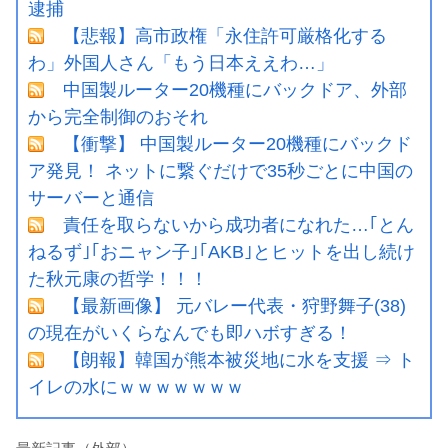
逮捕
【悲報】高市政権「永住許可厳格化する
わ」外国人さん「もう日本ええわ…」
中国製ルーター20機種にバックドア、外部
から完全制御のおそれ
【衝撃】 中国製ルーター20機種にバックド
ア発見！ ネットに繋ぐだけで35秒ごとに中国の
サーバーと通信
責任を取らないから成功者になれた…｢とん
ねるず｣｢おニャン子｣｢AKB｣とヒットを出し続け
た秋元康の哲学！！！
【最新画像】 元バレー代表・狩野舞子(38)
の現在がいくらなんでも即ハボすぎる！
【朗報】韓国が熊本被災地に水を支援 ⇒ ト
イレの水にｗｗｗｗｗｗｗ