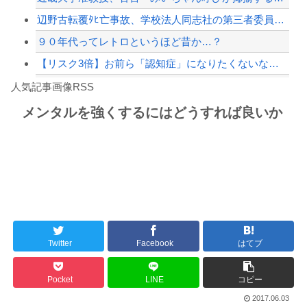
辺野古転覆ﾀﾋ亡事故、学校法人同志社の第三者委員会が調査報告書を公表 … 安全配...
９０年代ってレトロというほど昔か…？
【リスク3倍】お前ら「認知症」になりたくないなら酒をやめろ
Powered by livedoor 相互RSS
【動画】両方馬鹿（笑）ミニストップでトラックと衝突したドラレコが（ノ∇`）
人気記事画像RSS
白石「あ、あきら様……？」あきら「……白石」
メンタルを強くするにはどうすれば良いか
8/4のニュース
日本旅行キャンセルすべきか…1万年ぶり史上最大級の火山の兆し＝韓国の反応
更新中止のお知らせ
海外「おめでとうタキ！」リヴァプール南野がバースデーゴール！！
Twitter
Facebook
はてブ
Powered by livedoor 相互RSS
Pocket
LINE
コピー
2017.06.03