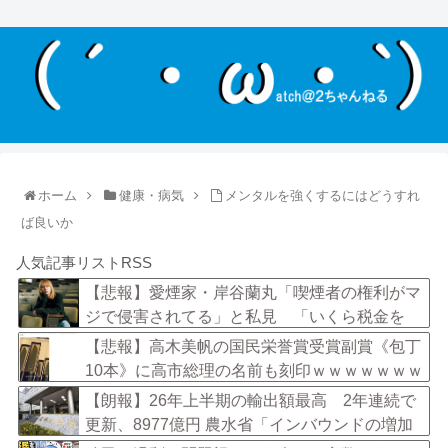
ホーム
健康・病気
メンタルを強くするにはどうすれ
ば良いか
人気記事リストRSS
【悲報】愛煙家・岸谷蘭丸「喫煙者の権利がマ
ジで侵害されてる」と私見 「いくら税金を
我々が払ってるんだと」
【悲報】高木美帆の国民栄誉賞受賞副賞《包丁
10本》に高市総理の名前も刻印ｗｗｗｗｗｗｗ
ｗｗ
【朗報】26年上半期の輸出額最高 2年連続で
更新、8977億円 農水省「インバウンドの増加