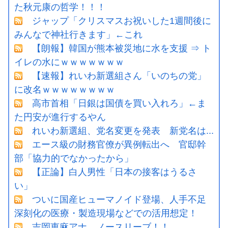
た秋元康の哲学！！！
ジャップ「クリスマスお祝いした1週間後に
みんなで神社行きます」←これ
【朗報】韓国が熊本被災地に水を支援 ⇒ ト
イレの水にｗｗｗｗｗｗｗ
【速報】れいわ新選組さん「いのちの党」
に改名ｗｗｗｗｗｗｗｗ
高市首相「日銀は国債を買い入れろ」←ま
た円安が進行するやん
れいわ新選組、党名変更を発表 新党名は...
エース級の財務官僚が異例転出へ 官邸幹
部「協力的でなかったから」
【正論】白人男性「日本の接客はうるさ
い」
ついに国産ヒューマノイド登場、人手不足
深刻化の医療・製造現場などでの活用想定！
吉岡恵麻アナ ノースリーブ！！