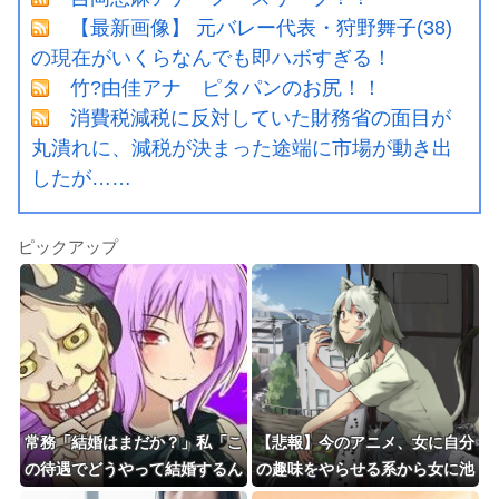
【最新画像】 元バレー代表・狩野舞子(38)
の現在がいくらなんでも即ハボすぎる！
竹?由佳アナ ピタパンのお尻！！
消費税減税に反対していた財務省の面目が
丸潰れに、減税が決まった途端に市場が動き出
したが……
ピックアップ
常務「結婚はまだか？」私「こ
【悲報】今のアニメ、女に自分
の待遇でどうやって結婚するん
の趣味をやらせる系から女に池
です？」→飲み会で本音を返し
沼役をやらせる系へ変化