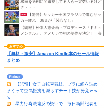
に伴い、日本食の認知度が向上」
移民を過剰に問題視してる人ら一定数いるけど
さ・・・
【驚愕】サッカー王国ブラジルで進むサッ
NEW
カー離れ 36％が「関心なし」
【朗報】松本人志企画・プロデュース『ドキュ
メンタル』、アメリカで初の制作が決定！ 海
外タイトル『LOL』として世界25ヶ国・地域で
展開
【無料・激安】Amazon Kindle本のセール情報
まとめ
【悲報】女子自転車競技、ブラに綿を詰め
まくって空気抵抗を減らすチート技が発覚ｗｗ
ｗ
暴力行為法違反の疑いで、毎日新聞記者を