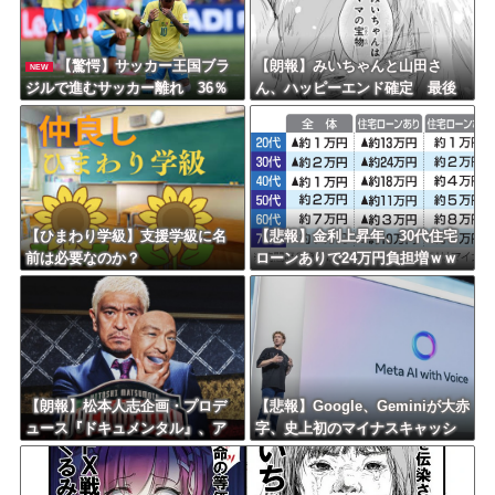
【驚愕】サッカー王国ブラ
【朗報】みいちゃんと山田さ
NEW
ジルで進むサッカー離れ 36％
ん、ハッピーエンド確定 最後
が「関心なし」
はママに埋葬される
【ひまわり学級】支援学級に名
【悲報】金利上昇年、30代住宅
前は必要なのか？
ローンありで24万円負担増ｗｗ
ｗｗｗｗｗｗｗｗｗｗ
【朗報】松本人志企画・プロデ
【悲報】Google、Geminiが大赤
ュース『ドキュメンタル』、ア
字、史上初のマイナスキャッシ
メリカで初の制作が決定！ 海
ュフローに陥る・・・
外タイトル『LOL』として世界2
5ヶ国・地域で展開