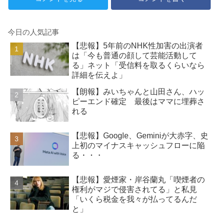
今日の人気記事
【悲報】5年前のNHK性加害の出演者
は「今も普通の顔して芸能活動して
る」ネット「受信料を取るくらいなら
詳細を伝えよ」
【朗報】みいちゃんと山田さん、ハッ
ピーエンド確定 最後はママに埋葬さ
れる
【悲報】Google、Geminiが大赤字、史
上初のマイナスキャッシュフローに陥
る・・・
【悲報】愛煙家・岸谷蘭丸「喫煙者の
権利がマジで侵害されてる」と私見
「いくら税金を我々が払ってるんだ
と」