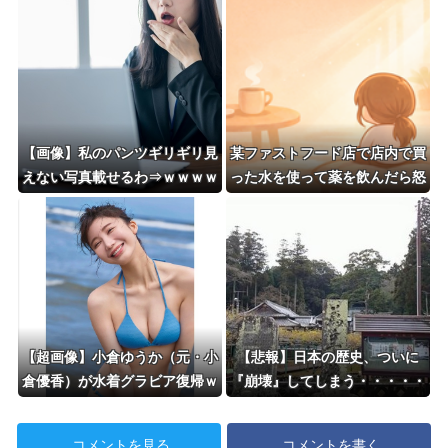
たら場が静まり返って…
【画像】私のパンツギリギリ見
某ファストフード店で店内で買
えない写真載せるわ⇒ｗｗｗｗ
った水を使って薬を飲んだら怒
ｗｗｗｗ
られた。「持ち込み禁止で
す！」と大きな声で…
【超画像】小倉ゆうか（元・小
【悲報】日本の歴史、ついに
倉優香）が水着グラビア復帰ｗ
『崩壊』してしまう・・・・・
ｗｗｗｗ
コメントを見る
コメントを書く