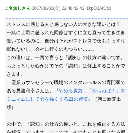
1:
名無しさん
2017/06/02(金) 22:48:42.43 ID:pD9AfCtj0
ストレスに感じる人と感じない人の大きな違いとは？
一緒に上司に怒られた同僚はすぐに立ち直って生き生き
働いているのに、自分はそれがストレスで夜もぐっすり
眠れないし、会社に行くのもつらい……。
この違いは、一言で言うと「認知」の仕方の違いです。
ちょっとした心がけでその「認知」は修正することがで
きます。
産業カウンセラーで職場のメンタルヘルスの専門家で
ある見波利幸さんは、『
やめる勇気 「やらねば！」を
ミニマムにして心を強くする21の習慣
』（朝日新聞出
版）
の中で、「認知」の仕方の違いと、これを修正する方法
を解説しています。ここでは、そのもっとも肝となる部