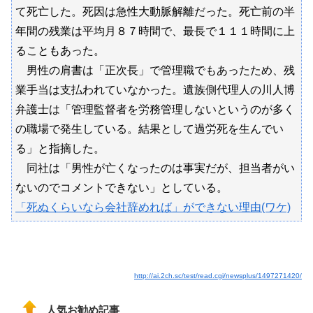
て死亡した。死因は急性大動脈解離だった。死亡前の半
年間の残業は平均月８７時間で、最長で１１１時間に上
ることもあった。
男性の肩書は「正次長」で管理職でもあったため、残
業手当は支払われていなかった。遺族側代理人の川人博
弁護士は「管理監督者を労務管理しないというのが多く
の職場で発生している。結果として過労死を生んでい
る」と指摘した。
同社は「男性が亡くなったのは事実だが、担当者がい
ないのでコメントできない」としている。
「死ぬくらいなら会社辞めれば」ができない理由(ワケ)
http://ai.2ch.sc/test/read.cgi/newsplus/1497271420/
人気お勧め記事