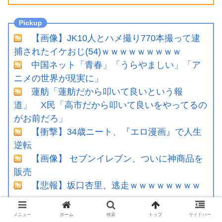
【画像】JK10人とハメ撮り770本撮って逮
捕されたイケおじ(54)ｗｗｗｗｗｗｗｗｗ
中国ネット「青春」「うらやましい」「ア
ニメの世界が現実に」
蓮舫「蓮舫だから叩いて良いという報
道」 X民「高市だから叩いて良いをやってるの
がお前だろ」
【衝撃】34歳ニート、『エロ漫画』で人生
逆転
【画像】 セブンイレブン、ついに神商品を
販売
【悲報】坂口杏里、逃走ｗｗｗｗｗｗｗｗ
ｗｗｗ
専門家を舐めきった某国国営メディア、
メニュー
ホーム
検索
トップ
サイドバー