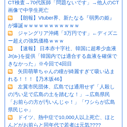
CT検査→70代医師「問題ないです」→他人のCT
画像で中学生死亡
【朗報】Vtuber界、新たなる『弱男の姫』
が爆誕ｗｗｗｗｗｗｗｗｗｗｗ
ジャングリア沖縄「3万円です」←ディズニ
ー超えの強気価格ｗｗｗ
【速報】 日本赤十字社、韓国に超希少血液
Jr(a-)を提供「韓国内では適合する血液を確保で
きなかった」※今回で4回目
矢田萌華ちゃんの瞳が綺麗すぎて吸い込ま
れる！！！【乃木坂46】
左翼市民団体、広島では通用せず「人殺し
の汚い足で広島の土を踏むな！」→広島県民
「お前らの方が汚いんじゃ！」「ワシらが広島
県民じゃ」
ドイツ、熱中症で10,000人以上死亡、ほと
んどがお前らと同年代で若者は元気????