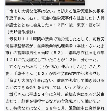
「命より大切な仕事はない」と訴える過労死遺族の坂爪
千恵子さん（右）。電通の過労死事件を担当した川人博
弁護士とともに会見した＝１２日午後、東京・霞が関
（天野健作撮影）
最長月１１１時間の残業で過労死したとして、前橋労
働基準監督署が、産業廃棄物処理業者（本社・さいたま
市）の営業職男性＝当時（５２）、群馬県在住＝を昨年
１２月に労災認定していたことが１２日、分かった。
亡くなった坂爪（さかづめ）伸治（しんじ）さんの
妻、千恵子さん（５２）が厚生労働省内で記者会見し
「命より大切な仕事はない。健康で充実して働き続ける
ことのできる会社を目指してほしい」と訴えた。
坂爪さんは平成１４年に入社。前橋市内にある北関東
支社で、顧客を獲得するなどの営業職として働いてい
た。持病などはなく、２８年１月、通勤途中に突然倒れ