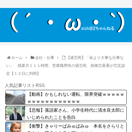
ホーム
会社・仕事
【過労死】「命より大事な仕事な
い」 残業月１１１時間、営業職男性の過労死 前橋労基署が労災認
定【１２日に判明】
人気記事リストRSS
【動画】かもしれない運転、限界突破ｗｗｗｗｗ
ｗｗｗｗｗｗｗｗｗｗｗｗ
【悲報】落語家さん、小学生時代に清水良太郎に
いじめられたことを告白
【衝撃】きゃりーぱみゅぱみゅ 本名をさらりと