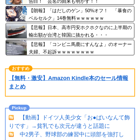
告白！ 芸名の由来も明かす！！
【朗報】「はだしのゲン」50%オフ！ 「暴食の
ベルセルク」14巻無料ｗｗｗｗｗｗ
【悲報】日本、高市円安ホクホクなのに上半期の
輸出額が台湾と韓国に抜かれる・・・
【悲報】「コンビニ馬鹿にすんなよ」のオーナー
夫婦、不起訴ｗｗｗｗｗｗｗｗ
【無料・激安】Amazon Kindle本のセール情報
まとめ
【動画】ドイツ人美少女「お●ぱいなんて飾
りです」→貧乳でも次元が違うと話題に
中2男子、野球部の練習中に頭部を強打し