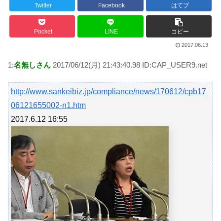
Powered by livedoor 相互RSS
Twitter
Facebook
はてブ
Pocket
LINE
コピー
2017.06.13
1:
名無しさん
2017/06/12(月) 21:43:40.98 ID:CAP_USER9.net
http://www.sankeibiz.jp/compliance/news/170612/cpb17
06121655002-n1.htm
2017.6.12 16:55