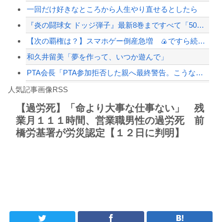
一回だけ好きなところから人生やり直せるとしたら
【緊急速報】NYで警官が黒人男性の首を絞め、暴動第二波不可避へ
『炎の闘球女 ドッジ弾子』最新8巻まですべて「50％ポイント還元」セール！3,5...
【次の覇権は？】スマホゲー倒産急増 🍙ですら続くのに…
和久井留美「夢を作って、いつか遊んで」
Powered by livedoor 相互RSS
PTA会長「PTA参加拒否した親へ最終警告。こうなってもいい？」
【朗報】高市政権、「四国新幹線」を史上初めて検討開始
人気記事画像RSS
【動画】タイのティパンコーン王子が日本人女性とデートか？
【過労死】「命より大事な仕事ない」 残
業月１１１時間、営業職男性の過労死 前
8/4のニュース
橋労基署が労災認定【１２日に判明】
日本旅行キャンセルすべきか…1万年ぶり史上最大級の火山の兆し＝韓国の反応
更新中止のお知らせ
海外「おめでとうタキ！」リヴァプール南野がバースデーゴール！！