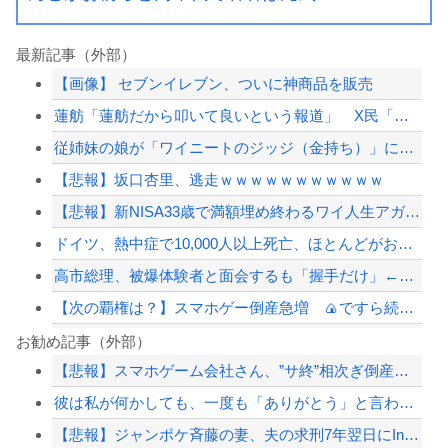
最新記事（外部）
【画像】 セブンイレブン、ついに神商品を販売
蓮舫「蓮舫だから叩いて良いという報道」 X民「高市だから叩いて良いをやってるのが...
従姉妹の娘が「ワイニートのジッジ（金持ち）」にやたら会いに来る理由ｗｗｗｗｗ
【悲報】坂口杏里、逃走ｗｗｗｗｗｗｗｗｗｗｗ
【悲報】新NISA33歳で満額埋め終わるワイ人生アガリの模様
ドイツ、熱中症で10,000人以上死亡、ほとんどがお前らと同年代で若者は元気💪
高市総理、被爆体験者と面会するも「握手だけ」←何のために会うんだよ…
【次の覇権は？】スマホゲー倒産急増 🍙ですら続くのに…
ワイの作った卵豆腐にいくら出せる？（※画像あり）
お勧め記事（外部）
【悲報】スマホゲーム会社さん、”サ終”相次ぎ倒産しまくってる模様
【驚愕】悠仁さまがもう19歳という事実…初の「おことば」にネット民驚嘆
彼は私が何かしても、一度も「ありがとう」と言わない
ジャンポケ斎藤と代理人のやりとり、「地獄すぎて完全にコントになってる……」と衝撃...
【悲報】ジャンポケ斉藤の妻、夫の求刑7年翌日にInstagram更新「楽しすぎた...
【配信者】「金バエ」のSNS更新が1週間途絶え、様々な憶測が飛び交う。1週間ぶり...