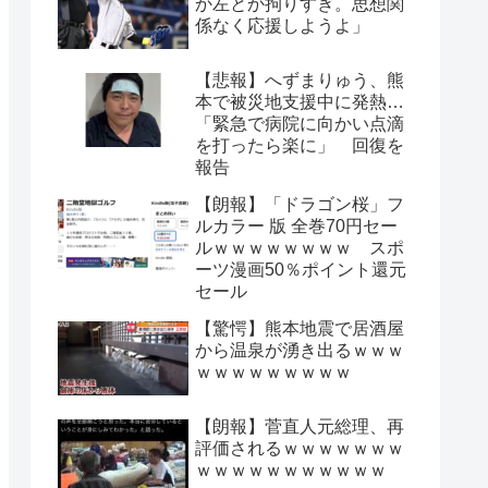
か左とか拘りすぎ。思想関
係なく応援しようよ」
【悲報】へずまりゅう、熊
本で被災地支援中に発熱…
「緊急で病院に向かい点滴
を打ったら楽に」 回復を
報告
【朗報】「ドラゴン桜」フ
ルカラー 版 全巻70円セー
ルｗｗｗｗｗｗｗｗ スポ
ーツ漫画50％ポイント還元
セール
【驚愕】熊本地震で居酒屋
から温泉が湧き出るｗｗｗ
ｗｗｗｗｗｗｗｗｗ
【朗報】菅直人元総理、再
評価されるｗｗｗｗｗｗｗ
ｗｗｗｗｗｗｗｗｗｗｗ