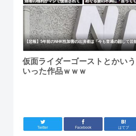
煙者の権利がマジで侵害されて
めぐる妻の不満に「言って
る」と私見 「いくら税金を
たら済む話やん」になるみ
我々が払ってるんだと」
イトやったらクビやで」説
け黙り込む
【悲報】5年前のNHK性加害の出演者は「今も普通の顔して
仮面ライダーゴーストとかいう
いった作品ｗｗｗ
Twitter
Facebook
はてブ