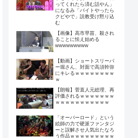
ってくれたら済む話やん」
になるみ「バイトやったら
クビやで」説教受け黙り込
む
【画像】高市早苗、殺され
ることに怯え始める
wwwwwwwww
【動画】ショートスリーパ
ー堀さん、対面で高須幹弥
にキレるｗｗｗｗｗｗｗｗ
ｗ
【朗報】菅直人元総理、再
評価されるｗｗｗｗｗｗｗ
ｗｗｗｗｗｗｗｗｗｗｗ
「オーバーロード」という
絵師の力で硬派ファンタジ
ーと誤解させ人気出たなろ
う作品ｗｗｗｗｗｗｗｗｗ