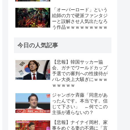
「オーバーロード」という
絵師の力で硬派ファンタジ
ーと誤解させ人気出たなろ
う作品ｗｗｗｗｗｗｗｗｗ
今日の人気記事
【悲報】韓国サッカー協
会、ガチでワールドカップ
予選での審判への性接待が
バレ大炎上大騒ぎにｗｗｗ
ｗｗｗｗｗ
ジャンポケ斉藤「同意があ
ったんです。本当です。信
じて下さい」 ←何でこの
主張が通らないの？
【悲報】ナイナイ岡村、家
事をめぐる妻の不満に「言