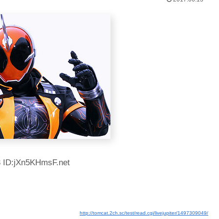
3 ID:jXn5KHmsF.net
http://tomcat.2ch.sc/test/read.cgi/livejupiter/1497309049/