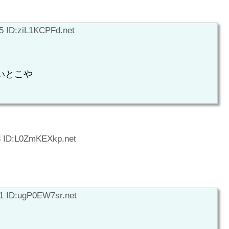
5 ID:ziL1KCPFd.net
いとこや
3 ID:L0ZmKEXkp.net
1 ID:ugP0EW7sr.net