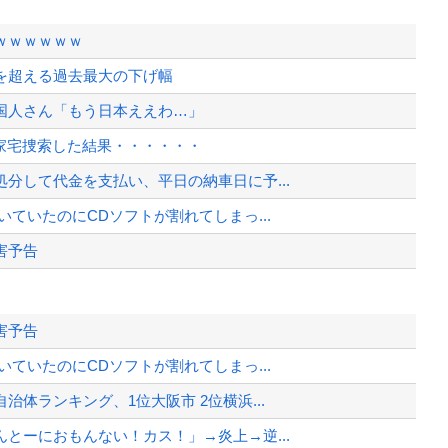
ｗｗｗｗｗｗ
危機を超える過去最大の下げ幅
国人さん「もう日本ええわ…」
を家宅捜索した結果・・・・・・
分して代金を支払い、平日の納車日に予...
ていたのにCDソフトが割れてしまっ...
害予告
・ハワードから第4号先制ソロホーム...
害予告
ｗｗｗｗｗｗｗｗ
ていたのにCDソフトが割れてしまっ...
このジャンルはそろそろ終わりかな」
体ランキング、1位大阪市 2位横浜...
2881億円の債務超過
とーにおもんない！カス！」→炎上→逆...