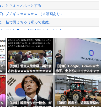
、様々な憶測が飛び交う。1週間ぶり...
な、とちょっとホッとする
、暴動第二波不可避へ
言にブチギレｗｗｗｗｗ （※動画あり）
て一括で買えちゃう私って素敵」
、マウンティング癖が凄まじいと分かっ...
が溺れてしまう事故。
Powered by livedoor 相互RSS
最大級の火山の兆し＝韓国の反応
ルカ
【朗報】菅直人元総理、再評価
【悲報】Google、Geminiが大
ｗ
されるｗｗｗｗｗｗｗｗｗｗｗ
赤字、史上初のマイナスキャッ
0％
ｗｗｗｗｗｗｗ
シュフローに陥る・・・
バースデーゴール！！
事を
【悲報】韓国サッカー協会、ガ
【朗報】国産初、遠隔監視型の