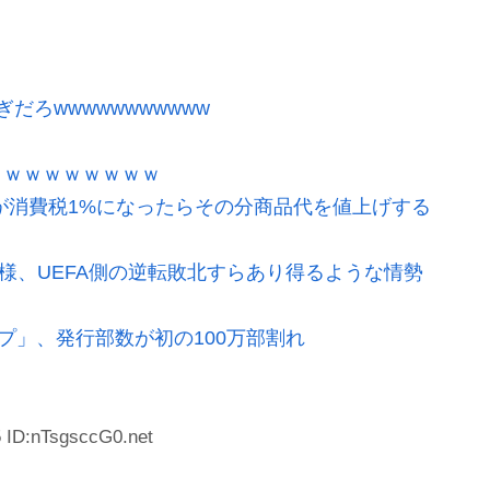
ろwwwwwwwwwww
ｗｗｗｗｗｗｗｗｗ
が消費税1%になったらその分商品代を値上げする
模様、UEFA側の逆転敗北すらあり得るような情勢
プ」、発行部数が初の100万部割れ
 ID:nTsgsccG0.net