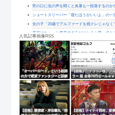
【配信者】「金バエ」のSNS更新が1週間途絶え
宵の口に虫の声を聞くと炎暑も一段落するのか
【緊急速報】NYで警官が黒人男性の首を絞め
ショートスリーパー「寝たほうがいいよ」の一
女の子「20歳でアルファードを残クレじゃなく
最初はちょっと素直すぎるだけか？と思ってたが
人気記事画像RSS
【動画】よく助けられたな。岐阜の川で外国人
魔王「俺の体臭がやばい」
8/4のニュース
日本旅行キャンセルすべきか…1万年ぶり史上
「オーバーロード」という絵師
【朗報】「ドラゴン桜」フ
の力で硬派ファンタジーと誤解
ラー 版 全巻70円セールｗｗ
更新中止のお知らせ
させ人気出たなろう作品ｗｗｗ
ｗｗｗｗｗ スポーツ漫画5
ｗｗｗｗｗｗ
海外「おめでとうタキ！」リヴァプール南野が
ポイント還元セール
【悲報】愛煙家・岸谷蘭丸「喫
【悲報】ナイナイ岡村、家