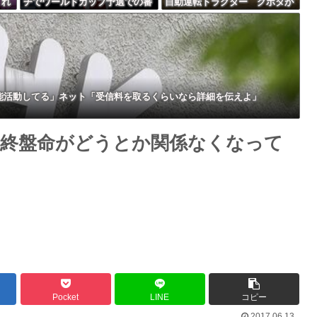
くれ
チでワールドカップ予選での審
自動運転トラクター クボタが
Powered by livedoor 相互RSS
「バ
判への性接待がバレ大炎上大騒
来春に発売！！！
教受
ぎにｗｗｗｗｗｗｗｗ
芸能活動してる」ネット「受信料を取るくらいなら詳細を伝えよ」
終盤命がどうとか関係なくなって
Pocket
LINE
コピー
2017.06.13