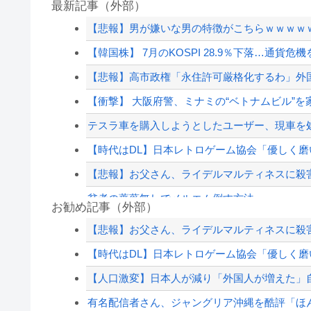
最新記事（外部）
【悲報】男が嫌いな男の特徴がこちらｗｗｗｗ
【韓国株】 7月のKOSPI 28.9％下落…通貨
【悲報】高市政権「永住許可厳格化するわ」外
【衝撃】 大阪府警、ミナミの“ベトナムビル”
テスラ車を購入しようとしたユーザー、現車を処
【時代はDL】日本レトロゲーム協会「優しく磨い
【悲報】お父さん、ライデルマルティネスに殺
貧者の薔薇無しでメルエム倒す方法
お勧め記事（外部）
【巨人対ヤクルト17回戦】ヤクルト・長岡、巨人
【悲報】お父さん、ライデルマルティネスに殺
「小泉やめろ！」→市民らが横浜駅前で大絶叫
【時代はDL】日本レトロゲーム協会「優しく磨い
【これは重い】江口寿史さん「自分の絵ごと、
【人口激変】日本人が減り「外国人が増えた」自治
高配当をうたった「みんなで大家さん」→実態は
有名配信者さん、ジャングリア沖縄を酷評「ほん