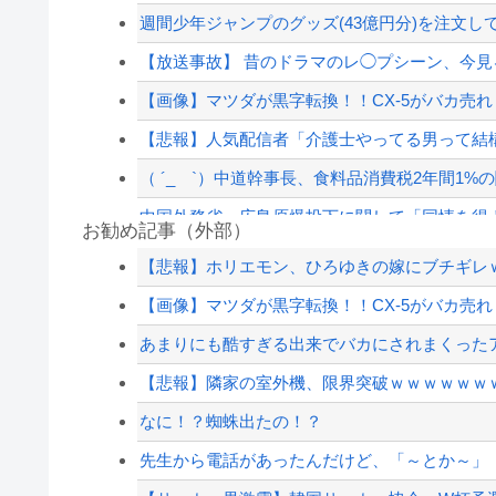
週間少年ジャンプのグッズ(43億円分)を注文し
【放送事故】 昔のドラマのレ◯プシーン、今
【画像】マツダが黒字転換！！CX-5がバカ売れ
【悲報】人気配信者「介護士やってる男って結
（ ´_ゝ`）中道幹事長、食料品消費税2年間1%の
中国外務省、広島原爆投下に関して「同情を得よ
お勧め記事（外部）
被災地・熊本、泥酔者の通報が止まらず県警が
【悲報】ホリエモン、ひろゆきの嫁にブチギレ
【ハンターハンター】同じ部屋に1時間閉じ込
【画像】マツダが黒字転換！！CX-5がバカ売れ
【速報】影山優佳（25）、『爆弾発言』キタァ
あまりにも酷すぎる出来でバカにされまくったア
被災地・熊本、泥酔者の通報が止まらず県警が
【悲報】隣家の室外機、限界突破ｗｗｗｗｗｗｗ
【配信者】「金バエ」のSNS更新が1週間途絶え
なに！？蜘蛛出たの！？
【緊急速報】NYで警官が黒人男性の首を絞め
先生から電話があったんだけど、「～とか～」「