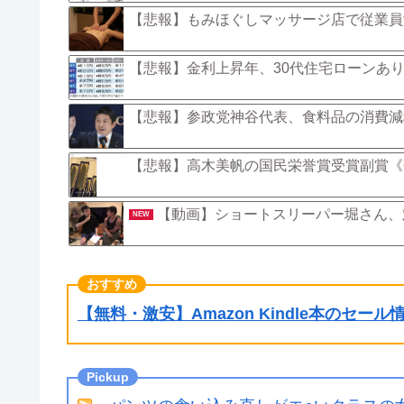
【悲報】もみほぐしマッサージ店で従業員
【悲報】金利上昇年、30代住宅ローンあ
【悲報】参政党神谷代表、食料品の消費減
【悲報】高木美帆の国民栄誉賞受賞副賞《
【動画】ショートスリーパー堀さん、
NEW
【無料・激安】Amazon Kindle本のセー