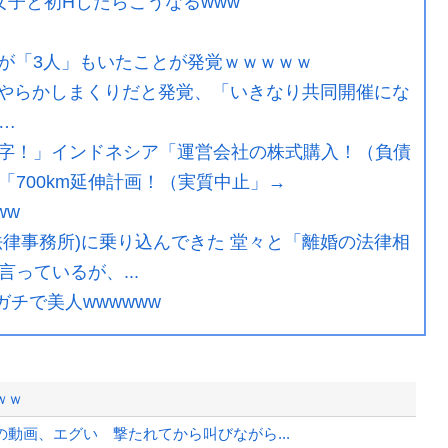
子と初Hしたらこうなるwww
が「3人」もいたことが発覚ｗｗｗｗｗ
やらかしまくりだと発覚、「いきなり共同開催にな
…
字！」インドネシア「運営会社の株式購入！（負債
700km延伸計画！（実質中止」→
ww
律事務所)に乗り込んできた 堂々と「離婚の法律相
っているが、...
ガチで美人wwwwww
ｗｗ
動画、エグい 撃たれてから叫びながら...