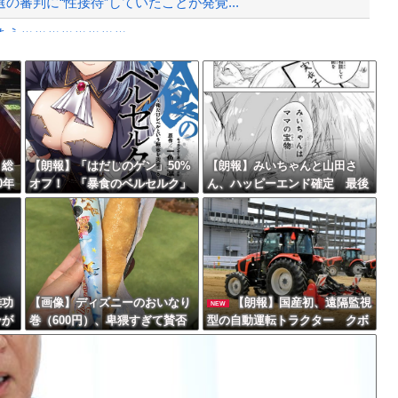
審判に“性接待”していたことが発覚...
まうｗｗｗｗｗｗｗｗ
ずに墜落してしまう。
Powered by livedoor 相互RSS
」
最大級の火山の兆し＝韓国の反応
」総
【朗報】「はだしのゲン」50%
【朗報】みいちゃんと山田さ
0年
オフ！ 「暴食のベルセルク」
ん、ハッピーエンド確定 最後
年
14巻無料ｗｗｗｗｗｗ
はママに埋葬される
バースデーゴール！！
雅功
【画像】ディズニーのおいなり
【朗報】国産初、遠隔監視
NEW
ンが
巻（600円）、卑猥すぎて賛否
型の自動運転トラクター クボ
Powered by livedoor 相互RSS
手だ
両論ｗｗｗｗｗｗｗｗｗ
タが来春に発売！！！
逆差