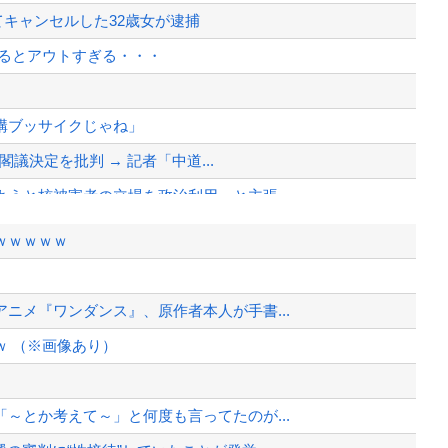
てキャンセルした32歳女が逮捕
見るとアウトすぎる・・・
構ブッサイクじゃね」
閣議決定を批判 → 記者「中道...
うと核被害者の立場を政治利用」と主張...
異例のお願い
ｗｗｗｗｗ
められるなら？
アアアアアーーーーー！！
ニメ『ワンダンス』、原作者本人が手書...
異例のお願い
 （※画像あり）
、様々な憶測が飛び交う。1週間ぶり...
、暴動第二波不可避へ
～とか考えて～」と何度も言ってたのが...