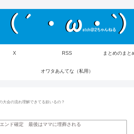
X
RSS
まとめのまと
オワタあんてな（私用）
ロの大会の流れ理解できてる奴いるの？
エンド確定 最後はママに埋葬される