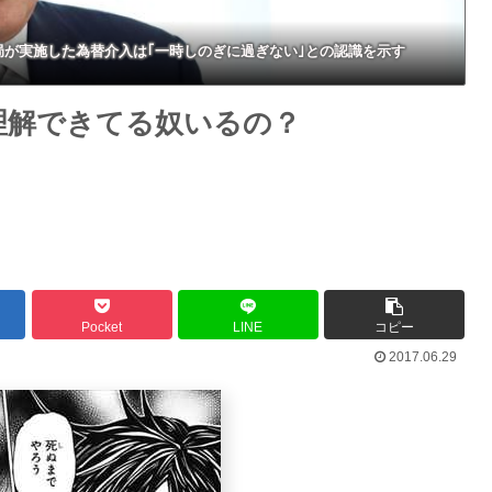
局が実施した為替介入は｢一時しのぎに過ぎない｣との認識を示す
理解できてる奴いるの？
Pocket
LINE
コピー
2017.06.29