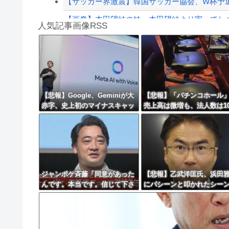
【サッカー界激震】韓国サッカー協会、W杯予選の
【画像】本田望結の妹、本田望結より実ってし
人気記事画像RSS
【動画】ロシアの空挺兵、パラシュートが開か
白石「あ、あきら様……？」あきら「……白石
8/4のニュース
日本旅行キャンセルすべきか…1万年ぶり史上
【悲報】Google、Geminiが大
【悲報】「パチンコホール
赤字、史上初のマイナスキャッ
売上高は微増も、法人数は1
更新中止のお知らせ
シュフローに陥る・・・
間で半減 黒字企業割合は5
海外「おめでとうタキ！」リヴァプール南野が
ぶりに7割超え
ジャンポケ斉藤「同意があった
【悲報】乙武洋匡氏、浜田
んです。本当です。信じて下さ
にパシーンと叩かれたシー
い」 ←何でこの主張が通らな
オンエアされず「障害者相
いの？
と放送されなくなる。俺、
別だと思って」