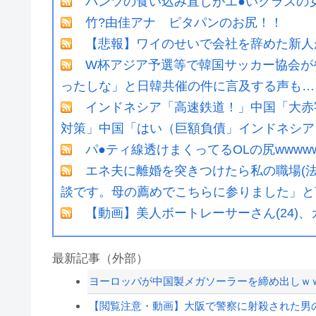
パンツの食い込み直しがエ●いクラスの女
竹?由佳アナ ピタパンのお尻！！
【悲報】ワイのせいで会社を辞めた新人
W杯アジア予選等で韓国サッカー協会が
ったしな」と日韓共催の件に言及する声も…
インドネシア「高速鉄道！」中国「大赤
対策」中国「はい（巨額負債」インドネシア「
パ●ティ線透けまくってるOLの尻wwww
エネ夫に離婚を突きつけたら私の職場(法
談です。母の薦めでこちらに参りました」と言
【動画】美人ボートレーサーさん(24)、
最新記事（外部）
ヨーロッパが中国製メガソーラーを締め出しｗ
【閲覧注意・動画】大阪で警察に射殺された男の