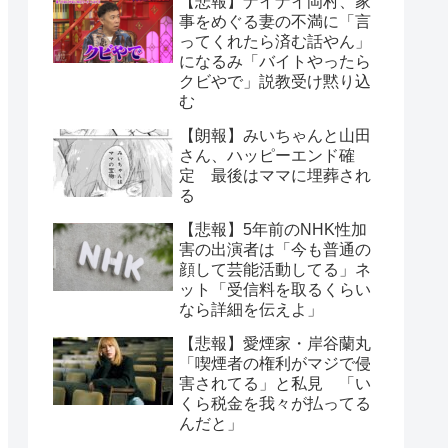
【悲報】ナイナイ岡村、家
事をめぐる妻の不満に「言
ってくれたら済む話やん」
になるみ「バイトやったら
クビやで」説教受け黙り込
む
【朗報】みいちゃんと山田
さん、ハッピーエンド確
定 最後はママに埋葬され
る
【悲報】5年前のNHK性加
害の出演者は「今も普通の
顔して芸能活動してる」ネ
ット「受信料を取るくらい
なら詳細を伝えよ」
【悲報】愛煙家・岸谷蘭丸
「喫煙者の権利がマジで侵
害されてる」と私見 「い
くら税金を我々が払ってる
んだと」