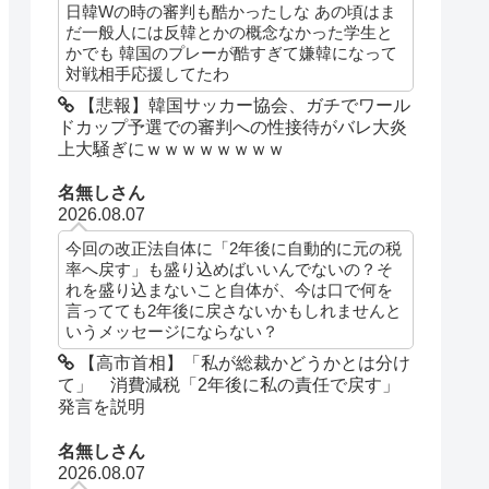
日韓Wの時の審判も酷かったしな あの頃はま
だ一般人には反韓とかの概念なかった学生と
かでも 韓国のプレーが酷すぎて嫌韓になって
対戦相手応援してたわ
【悲報】韓国サッカー協会、ガチでワール
ドカップ予選での審判への性接待がバレ大炎
上大騒ぎにｗｗｗｗｗｗｗｗ
名無しさん
2026.08.07
今回の改正法自体に「2年後に自動的に元の税
率へ戻す」も盛り込めばいいんでないの？そ
れを盛り込まないこと自体が、今は口で何を
言ってても2年後に戻さないかもしれませんと
いうメッセージにならない？
【高市首相】「私が総裁かどうかとは分け
て」 消費減税「2年後に私の責任で戻す」
発言を説明
名無しさん
2026.08.07