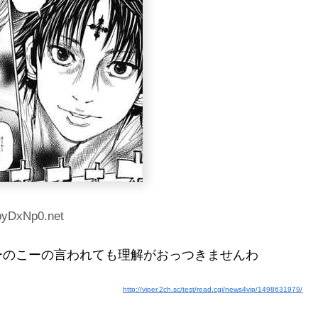
byDxNp0.net
ーのこーの言われても理解がおっつきませんわ
http://viper.2ch.sc/test/read.cgi/news4vip/1498631979/