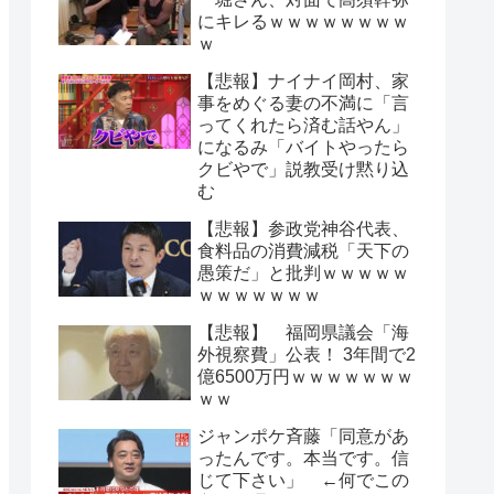
にキレるｗｗｗｗｗｗｗｗ
ｗ
【悲報】ナイナイ岡村、家
事をめぐる妻の不満に「言
ってくれたら済む話やん」
になるみ「バイトやったら
クビやで」説教受け黙り込
む
【悲報】参政党神谷代表、
食料品の消費減税「天下の
愚策だ」と批判ｗｗｗｗｗ
ｗｗｗｗｗｗｗ
【悲報】 福岡県議会「海
外視察費」公表！ 3年間で2
億6500万円ｗｗｗｗｗｗｗ
ｗｗ
ジャンポケ斉藤「同意があ
ったんです。本当です。信
じて下さい」 ←何でこの