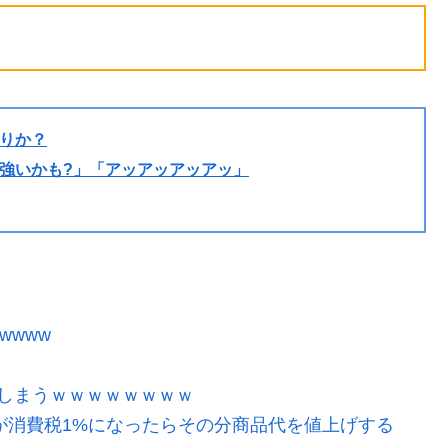
りか？
強いかも?」「アッアッアッアッ」
wwww
しまうｗｗｗｗｗｗｗｗ
が消費税1%になったらその分商品代を値上げする