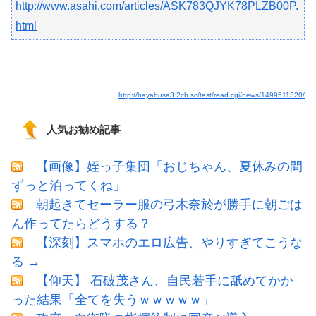
http://www.asahi.com/articles/ASK783QJYK78PLZB00P.
html
http://hayabusa3.2ch.sc/test/read.cgi/news/1499511320/
人気お勧め記事
【画像】姪っ子集団「おじちゃん、夏休みの間
ずっと泊ってくね」
朝起きてセーラー服の弓木奈於が勝手に朝ごは
ん作ってたらどうする？
【深刻】スマホのエロ広告、やりすぎてこうな
る →
【仰天】 石破茂さん、自民若手に舐めてかか
った結果「全てを失うｗｗｗｗｗ」