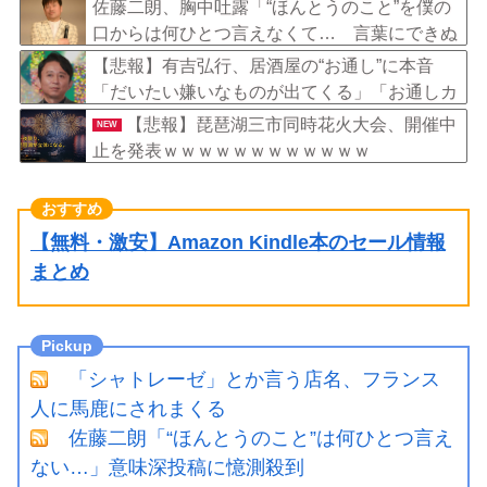
る」
佐藤二朗、胸中吐露「“ほんとうのこと”を僕の
口からは何ひとつ言えなくて… 言葉にできぬ
悔しさを日々感じております」
【悲報】有吉弘行、居酒屋の“お通し”に本音
「だいたい嫌いなものが出てくる」「お通しカ
ットしてもらえますかって言ったことある」
【悲報】琵琶湖三市同時花火大会、開催中
NEW
止を発表ｗｗｗｗｗｗｗｗｗｗｗｗ
【無料・激安】Amazon Kindle本のセール情報
まとめ
「シャトレーゼ」とか言う店名、フランス
人に馬鹿にされまくる
佐藤二朗「“ほんとうのこと”は何ひとつ言え
ない…」意味深投稿に憶測殺到