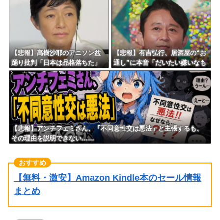
【悲報】高樹沙耶のアニソン盆
【悲報】有吉弘行、居酒屋の“お
踊り批判「日本は品格落ちた」
通し”に本音「だいたい嫌いなも
で大論争！過去の大麻発言にも
のが出てくる」「お通しカット
飛び火…「炎上気味なので」自
してもらえますかって言ったこ
ら幕引き図る
とある」
【悲報】アンチフェミさん、「不同意性交は悪法」と主張するも、
その理由を説明できない……
【無料・激安】Amazon Kindle本のセール情報
まとめ