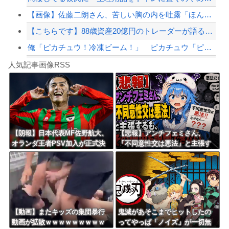
【画像】佐藤二朗さん、苦しい胸の内を吐露「ほんとうのことを言えなくて悔しい」
【こちらです】88歳資産20億円のトレーダーが語る投資8箇条
俺「ピカチュウ！冷凍ビーム！」 ピカチュウ「ピカッ！？ピカピーカー」
Powered by livedoor 相互RSS
「かぼちゃ」を食う機会、ない
人気記事画像RSS
【画像】トイザらス、開店前から行列ｗｗｗｗｗｗｗｗｗｗｗｗｗｗｗｗ
8/4のニュース
日本旅行キャンセルすべきか…1万年ぶり史上最大級の火山の兆し＝韓国の反応
更新中止のお知らせ
【朗報】日本代表MF佐野航大、
【悲報】アンチフェミさん、
オランダ王者PSV加入が正式決
「不同意性交は悪法」と主張す
海外「おめでとうタキ！」リヴァプール南野がバースデーゴール！！
定！ NEC史上最高額の移籍、
るも、その理由を説明できな
最大約31億円か！！
い……
Powered by livedoor 相互RSS
【動画】またキッズの集団暴行
鬼滅があそこまでヒットしたの
動画が拡散ｗｗｗｗｗｗｗｗｗ
ってやっぱ「ノイズ」が一切無