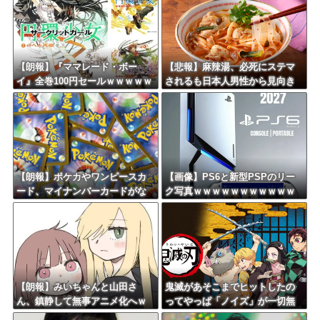
【朗報】『ママレード・ボー
【悲報】麻辣湯、必死にステマ
イ』全巻100円セールｗｗｗｗｗ
されるも日本人男性から見向き
ｗｗｗ
もされない
【朗報】ポケカやワンピースカ
【画像】PS6と新型PSPのリー
ード、マイナンバーカードがな
ク写真ｗｗｗｗｗｗｗｗｗｗｗ
いと購入不可能へｗｗｗｗｗｗ
ｗｗｗｗｗｗｗｗ
ｗｗ
【朗報】みいちゃんと山田さ
鬼滅があそこまでヒットしたの
ん、鎮静して無事アニメ化へｗ
ってやっぱ「ノイズ」が一切無
ｗｗｗｗｗｗｗｗ
いからよな