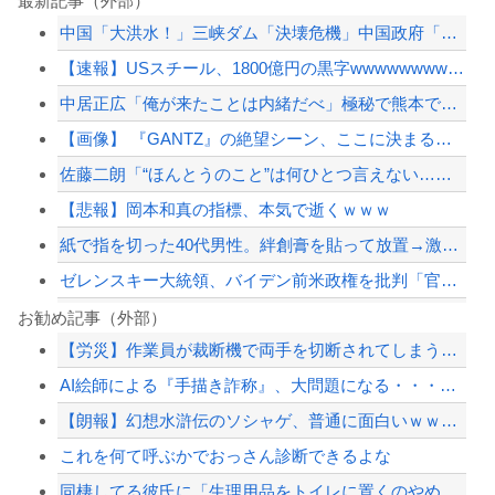
最新記事（外部）
中国「大洪水！」三峡ダム「決壊危機」中国政府「新水路建設！（三峡新水路」現場職員...
【速報】USスチール、1800億円の黒字wwwwwwwwwwwwwwwwwwww...
中居正広「俺が来たことは内緒だべ」極秘で熊本でボランティアをしていたｗｗｗｗｗ
【画像】 『GANTZ』の絶望シーン、ここに決まるｗｗｗｗｗ
佐藤二朗「“ほんとうのこと”は何ひとつ言えない…」意味深投稿に憶測殺到
【悲報】岡本和真の指標、本気で逝くｗｗｗ
紙で指を切った40代男性。絆創膏を貼って放置→激痛で救急搬送され腕切断
ゼレンスキー大統領、バイデン前米政権を批判「官僚主義だった」…迎撃ミサイルのライ...
「無縁ビジネス」が急拡大…自治体から遺体1000体超を引き取る業者も
お勧め記事（外部）
【労災】作業員が裁断機で両手を切断されてしまう大事故の映像。
【悲報】ロシア系ハッカー集団の要求を拒否して神復旧した大手冷凍ニチレイ、宣言通り...
AI絵師による『手描き詐称』、大問題になる・・・「今のAI画像はここまで来てる。...
避難所に土足でズカズカと入ってきて勝手に動画や写真を撮影したメディア取材陣、挙句...
【朗報】幻想水滸伝のソシャゲ、普通に面白いｗｗｗｗｗ
【悲報】強者男性さん「30超えてデートの練習とかしてる奴なんなんだ？普通は10代...
これを何て呼ぶかでおっさん診断できるよな
【配信者】「金バエ」のSNS更新が1週間途絶え、様々な憶測が飛び交う。1週間ぶり...
同棲してる彼氏に「生理用品をトイレに置くのやめてほしい」と言われた
【緊急速報】NYで警官が黒人男性の首を絞め、暴動第二波不可避へ