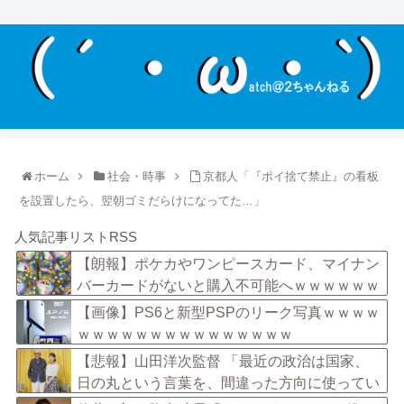
ホーム
社会・時事
京都人「『ポイ捨て禁止』の看板
を設置したら、翌朝ゴミだらけになってた…」
人気記事リストRSS
【朗報】ポケカやワンピースカード、マイナン
バーカードがないと購入不可能へｗｗｗｗｗｗ
ｗｗ
【画像】PS6と新型PSPのリーク写真ｗｗｗｗ
ｗｗｗｗｗｗｗｗｗｗｗｗｗｗｗ
【悲報】山田洋次監督 「最近の政治は国家、
日の丸という言葉を、間違った方向に使ってい