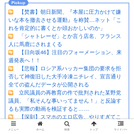
【焚書】朝日新聞、『本屋に圧力かけて嫌
いな本を撤去させる運動』を称賛…ネット「こ
れを肯定的に書くとか頭おかしいのか」
「シャトレーゼ」とか言う店名、フランス
人に馬鹿にされまくる
【日向坂46】注目のフォーメーション、来
週発表へ！！
【悲報】ロシア系ハッカー集団の要求を拒
否して神復旧した大手冷凍ニチレイ、宣言通り
全ての盗んだデータが公開される
立民議員の再教育の件で批判された某野党
議員、「私そんな事いってません！」と反論す
るも実際の動画を検証すると……
【深刻】スマホのエロ広告、やりすぎてこ
うなる →
メニュー
ホーム
検索
トップ
サイドバー
玉城デニー「日本政府から！アメリカか