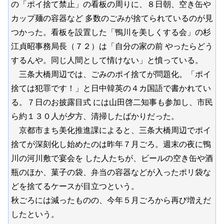
の「ポイ捨て禁止」の看板の周りに、８日朝、空き缶や
カップ麺の容器など 多数のごみが捨てられているのが見
つかった。看板を設置した「鴨川を美しくする会」の杉
江貞昭事務局長（７２）は「自分の家の前 やったらどう
するんや。同じ人間として情けない」と憤っている。
三条大橋周辺では、ごみのポイ捨てが問題化。「ポイ
捨ては犯罪です！」と日中韓英の４カ国語で書かれてい
る。７日のお披露目式 には山田啓二知事も参加し、市民
ら約１３０人が夕方、清掃したばかりだった。
京都市まち美化推進課によると、三条大橋周辺でポイ
捨てが深刻化し始めたのは昨年７月ごろ。週末の夜に鴨
川の河川敷で宴会を した人たちが、ビールの空き缶や酒
瓶のほか、菓子の袋、弁当の容器などが入ったポリ袋な
どを捨てるケースが目立つという。
秋ごろには減ったものの、今年５月ごろから再び増えだ
したという。