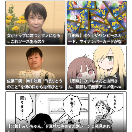
ｗｗｗｗ
いからよな
女がトップに建つとダメになる
【朗報】ポケカやワンピースカ
←これソースあるの？
ード、マイナンバーカードがな
いと購入不可能へｗｗｗｗｗｗ
ｗｗ
佐藤二朗、胸中吐露「“ほんとう
【朗報】みいちゃんと山田さ
のこと”を僕の口からは何ひとつ
ん、鎮静して無事アニメ化へｗ
言えなくて… 言葉にできぬ悔
ｗｗｗｗｗｗｗｗ
しさを日々感じております」
【悲報】みいちゃん、ド直球な障害者差別シーンこ発見され