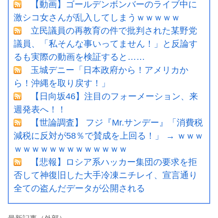
【動画】ゴールデンボンバーのライブ中に
激シコ女さんが乱入してしまうｗｗｗｗｗ
立民議員の再教育の件で批判された某野党
議員、「私そんな事いってません！」と反論す
るも実際の動画を検証すると……
玉城デニー「日本政府から！アメリカか
ら！沖縄を取り戻す！」
【日向坂46】注目のフォーメーション、来
週発表へ！！
【世論調査】 フジ『Mr.サンデー』「消費税
減税に反対が58％で賛成を上回る！」 → ｗｗｗ
ｗｗｗｗｗｗｗｗｗｗｗｗｗ
【悲報】ロシア系ハッカー集団の要求を拒
否して神復旧した大手冷凍ニチレイ、宣言通り
全ての盗んだデータが公開される