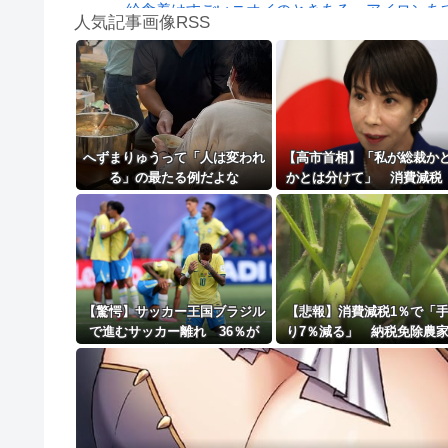
給食着はすごいニオイのときある。アイロンあて
人気記事画像RSS
【第一位】車で要らない装備、「電動シート」
【動画】高速道路を走行中の車からリアガラスが飛
8/4のニュース
日本旅行キャンセルすべきか…1万年ぶり史上
へずまりゅうって「人は変われ
【高市首相】「私が総裁か
る」の最たる例だよな
かとは分けて」 消費減税
更新中止のお知らせ
年後に私の責任で戻す」発
説明
海外「おめでとうタキ！」リヴァプール南野が
【驚愕】サッカー王国ブラジル
【悲報】消費減税1％で「
で進むサッカー離れ 36％が
り7％減る」 納税免除農
「関心なし」
苦悩「販売価格上げざるを
い」