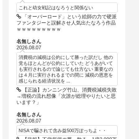
これと幼女戦記はなろうと関係ない
「オーバーロード」という絵師の力で硬派
ファンタジーと誤解させ人気出たなろう作品
ｗｗｗｗｗｗｗｗｗ
名無しさん
2026.08.07
消費税の減税は公約にして勝った訳だし 他の
党もほとんどが公約にしていた どうあがいて
も実行されるので論じても仕方ない 重要なの
は４月に実行されるまでの間に 減税の恩恵を
感じられる経済状況を ...
【正論】カンニング竹山、消費税減税失敗
→増税の流れ想像「次誰が総理やりたいと思
います？」
名無しさん
2026.08.07
NISAで騙されて含み益500万ぽっちよ・・