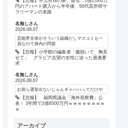
【悲報】不労所得の夢、散る…1億2,000万
円のアパート購入から半年後 50代高所得サ
ラリーマンの末路
名無しさん
2026.08.07
芸能界全体がそういう組織だしマスコミも一
員なので身内の問題
【悲報】小学館の編集者「服脱いで、胸見
せて」 グラビア志望の女性に迫った過激要
求
名無しさん
2026.08.07
お前ら選挙出ないじゃんギャハハってだけや
【悲報】 福岡県議会「海外視察費」公
表！ 3年間で2億6500万円ｗｗｗｗｗｗｗｗ
ｗ
アーカイブ