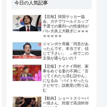
今日の人気記事
【悲報】韓国サッカー協
会、ガチでワールドカップ
予選での審判への性接待が
バレ大炎上大騒ぎにｗｗｗ
ｗｗｗｗｗ
ジャンポケ斉藤「同意があ
ったんです。本当です。信
じて下さい」 ←何でこの
主張が通らないの？
【悲報】ナイナイ岡村、家
事をめぐる妻の不満に「言
ってくれたら済む話やん」
になるみ「バイトやったら
クビやで」説教受け黙り込
む
【動画】ショートスリーパ
ー堀さん、対面で高須幹弥