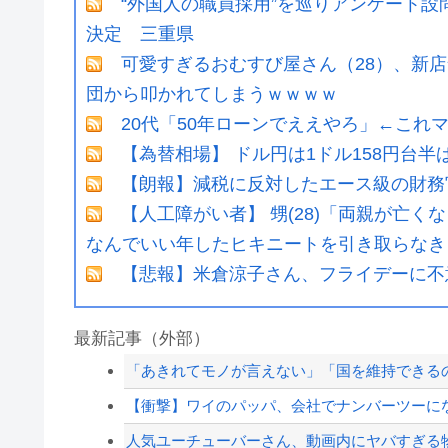
“外国人の職員採用”を巡りアンケート
決定 三重県
可愛すぎるおむすび屋さん（28）、新店
団から叩かれてしまうｗｗｗｗ
20代「50年ローンでええやろ」←これ
【為替相場】 ドル円は1ドル158円台
【朗報】減税に反対したエース級の財務
【人工障がい者】 甥(28)「両親が亡
なんでいい年したヒキニートを引き取らなきゃ
【悲報】米倉涼子さん、フライデーに不
最新記事（外部）
「あきれてモノが言えない」「国を維持できるの
【衝撃】ワイのパッパ、会社でナンバーツーに
人気ユーチューバーさん、動画内にヤバすぎる