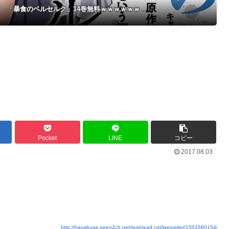
！ 「暴食のベルセルク」14巻無料ｗｗｗｗｗｗ
Pocket
LINE
コピー
2017.08.03
http://hayabusa.open2ch.net/test/read.cgi/livejupiter/1501660154/