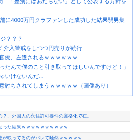
設問 「差別にはあたらない」として公表する方針を
舗に4000万円クラファンした成功した結果弱男集
マジ？？？
半ば 介入警戒をしつつ円売りが続行
官僚、左遷されるｗｗｗｗｗｗ
くなったんで僕のこと引き取ってほしいんですけど！」
いけないんだ...
意討ちされてしまうｗｗｗｗｗ（画像あり）
？」外国人の永住許可要件の厳格化で在...
なった結果ｗｗｗｗｗｗｗｗｗｗ
物が映ってるのがバレて騒然ｗｗｗｗｗ