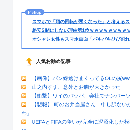
スマホで「頭の回転が悪くなった」と考えるス
格安SIMにしない理由第1位ｗｗｗｗｗｗｗｗ
オシャレ女性もスマホ画面「バキバキひび割れ
人気お勧め記事
【画像】パン線透けまくってるOLの尻ww
山之内すず、意外とお胸が大きかった
【衝撃】ワイのパッパ、会社でナンバー
【悲報】 町のお弁当屋さん「申し訳ない
わ」
UEFAとFIFAの争いが完全に泥沼化した