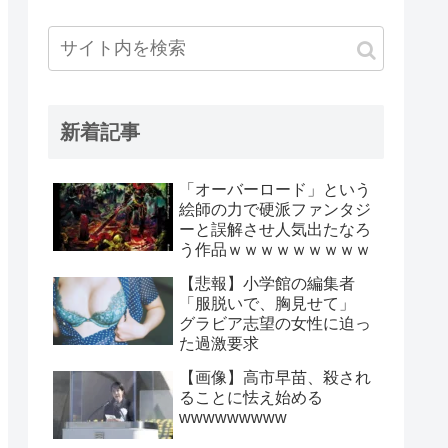
新着記事
「オーバーロード」という
絵師の力で硬派ファンタジ
ーと誤解させ人気出たなろ
う作品ｗｗｗｗｗｗｗｗｗ
【悲報】小学館の編集者
「服脱いで、胸見せて」
グラビア志望の女性に迫っ
た過激要求
【画像】高市早苗、殺され
ることに怯え始める
wwwwwwwww