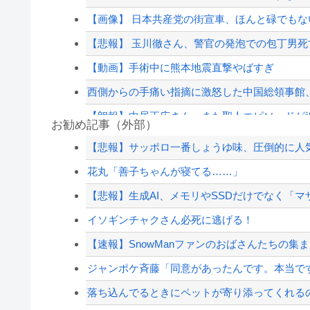
【画像】 日本共産党の街宣車、ほんと碌でもな
【悲報】 玉川徹さん、警官の発泡での包丁男死亡
【動画】手術中に熊本地震直撃やばすぎ
西側からの手痛い指摘に激怒した中国総領事館、「これ
【朗報】中居正広さん、また聖人エピソードが
お勧め記事（外部）
【朗報】減税に反対したエース級の財務官僚、
【悲報】サッポロ一番しょうゆ味、圧倒的に人
【総務省人事】エース級の財務官僚・一松旬氏が“
花丸「善子ちゃんが寝てる……」
【画像】ロッテ「アイスとコラボするポケモンを
【悲報】生成AI、メモリやSSDだけでなく「マ
【画像】元TOKIO山口達也さん、家賃3万4000円の
イソギンチャクさん必死に逃げる！
【配信者】「金バエ」のSNS更新が1週間途絶え
【速報】SnowManファンのおばさんたちの集まり「
【緊急速報】NYで警官が黒人男性の首を絞め
ジャンポケ斉藤「同意があったんです。本当です
落ち込んでるときにペットが寄り添ってくれる