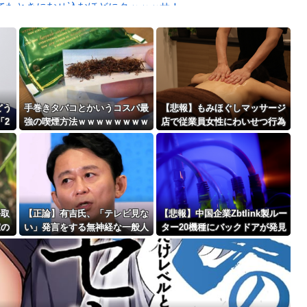
たときにむせ込むほどにクッッッサ！っ...
に決まる・・・
Powered by livedoor 相互RSS
んでくる事故(ﾟoﾟ)
最大級の火山の兆し＝韓国の反応
どう
手巻きタバコとかいうコスパ最
【悲報】もみほぐしマッサージ
「2
強の喫煙方法ｗｗｗｗｗｗｗｗ
店で従業員女性にわいせつ行為
言を
ｗｗｗｗｗ
かで男を逮捕ｗｗｗｗｗｗｗｗ
ｗ
バースデーゴール！！
手取
【正論】有吉氏、「テレビ見な
【悲報】中国企業Zbtlink製ルー
家の
い」発言をする無神経な一般人
ター20機種にバックドアが発見
Powered by livedoor 相互RSS
得な
に憤慨ｗｗｗｗｗｗｗ
されるｗｗｗｗｗｗｗｗｗ