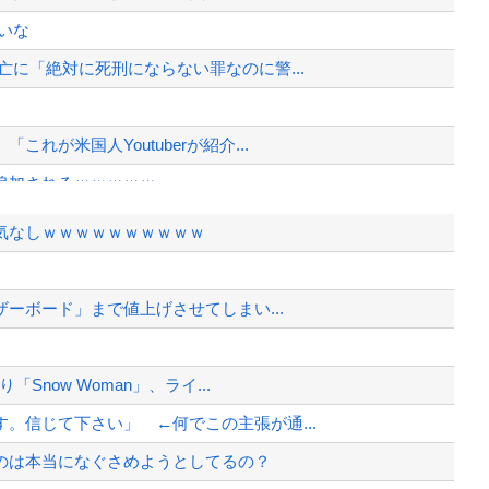
いな
に「絶対に死刑にならない罪なのに警...
が米国人Youtuberが紹介...
追加されるｗｗｗｗｗ
左遷されるｗｗｗｗｗｗ
気なしｗｗｗｗｗｗｗｗｗｗ
異例転出”へ 官邸幹部「協力的でな...
ください」ポケモン公式「しょうがねえ...
ザーボード」まで値上げさせてしまい...
湘南の家からYouTube...
、様々な憶測が飛び交う。1週間ぶり...
Snow Woman」、ライ...
、暴動第二波不可避へ
。信じて下さい」 ←何でこの主張が通...
のは本当になぐさめようとしてるの？