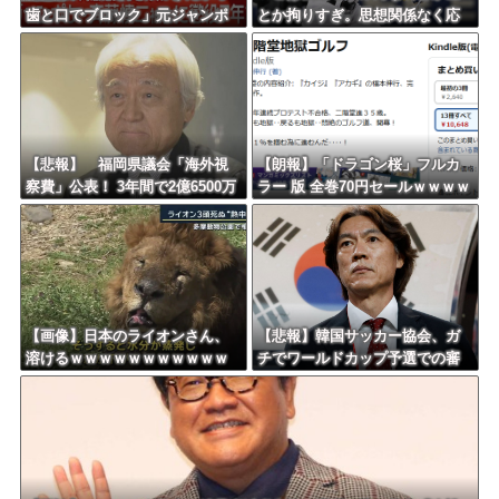
歯と口でブロック」元ジャンポ
とか拘りすぎ。思想関係なく応
ケ斉藤の不同意性交公判
援しようよ」
【悲報】 福岡県議会「海外視
【朗報】「ドラゴン桜」フルカ
察費」公表！ 3年間で2億6500万
ラー 版 全巻70円セールｗｗｗｗ
円ｗｗｗｗｗｗｗｗｗ
ｗｗｗｗ スポーツ漫画50％ポ
イント還元セール
【画像】日本のライオンさん、
【悲報】韓国サッカー協会、ガ
溶けるｗｗｗｗｗｗｗｗｗｗｗ
チでワールドカップ予選での審
ｗｗｗ
判への性接待がバレ大炎上大騒
ぎにｗｗｗｗｗｗｗｗ