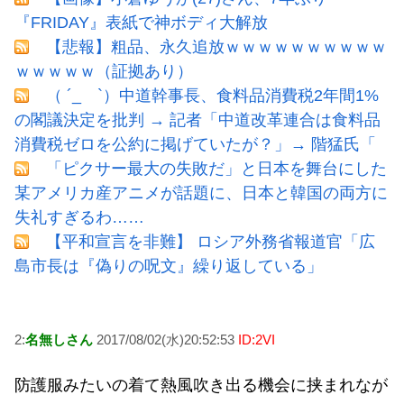
『FRIDAY』表紙で神ボディ大解放
【悲報】粗品、永久追放ｗｗｗｗｗｗｗｗｗｗ
ｗｗｗｗｗ（証拠あり）
（ ´_ゝ`）中道幹事長、食料品消費税2年間1%
の閣議決定を批判 → 記者「中道改革連合は食料品
消費税ゼロを公約に掲げていたが？」→ 階猛氏「
「ピクサー最大の失敗だ」と日本を舞台にした
某アメリカ産アニメが話題に、日本と韓国の両方に
失礼すぎるわ……
【平和宣言を非難】 ロシア外務省報道官「広
島市長は『偽りの呪文』繰り返している」
2:
名無しさん
2017/08/02(水)20:52:53
ID:2VI
防護服みたいの着て熱風吹き出る機会に挟まれなが