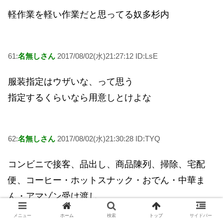
軽作業を軽い作業だと思ってる奴多杉内
61:
名無しさん
2017/08/02(水)21:27:12 ID:LsE
服装指定はウザいな、って思う
指定するくらいなら用意しとけよな
62:
名無しさん
2017/08/02(水)21:30:28 ID:TYQ
コンビニで接客、品出し、商品陳列、掃除、宅配
便、コーヒー・ホットスナック・おでん・中華ま
ん・アマゾン受け渡し、
鰻や恵方巻きやお節やクリスマスチキン、母の日や
メニュー
ホーム
検索
トップ
サイドバー