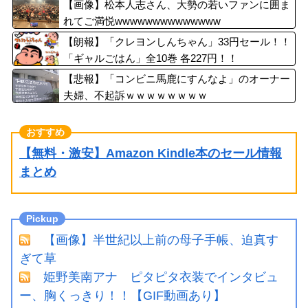
【画像】松本人志さん、大勢の若いファンに囲ま
れてご満悦wwwwwwwwwwwwww
【朗報】「クレヨンしんちゃん」33円セール！！
「ギャルごはん」全10巻 各227円！！
【悲報】「コンビニ馬鹿にすんなよ」のオーナー
夫婦、不起訴ｗｗｗｗｗｗｗｗ
【無料・激安】Amazon Kindle本のセール情報
まとめ
【画像】半世紀以上前の母子手帳、迫真す
ぎて草
姫野美南アナ ピタピタ衣装でインタビュ
ー、胸くっきり！！【GIF動画あり】