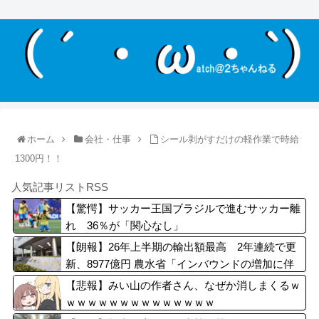
ホーム
会社・仕事
シール剥がすだけの軽作業で時給
1300円！！
人気記事リストRSS
【驚愕】サッカー王国ブラジルで進むサッカー離
れ 36％が「関心なし」
【朗報】26年上半期の輸出額最高 2年連続で更
新、8977億円 農水省「インバウンドの増加に伴
い、日本食の認知度が向上」
【悲報】みい山の作者さん、なぜか消しまくるｗ
ｗｗｗｗｗｗｗｗｗｗｗｗｗｗ