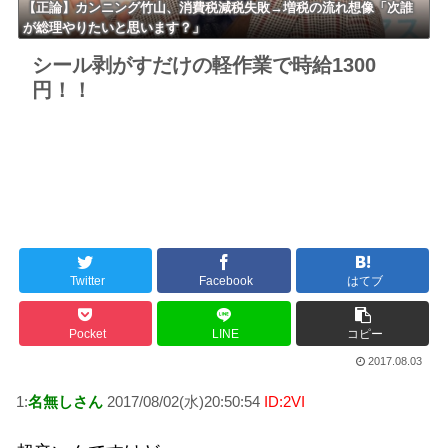
【正論】カンニング竹山、消費税減税失敗→増税の流れ想像「次誰
が総理やりたいと思います？」
シール剥がすだけの軽作業で時給1300
円！！
Twitter
Facebook
はてブ
Pocket
LINE
コピー
2017.08.03
1:
名無しさん
2017/08/02(水)20:50:54
ID:2VI