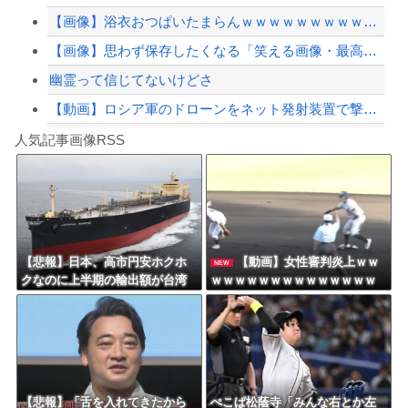
【画像】浴衣おつぱいたまらんｗｗｗｗｗｗｗｗｗｗｗ
【緊急速報】NYで警官が黒人男性の首を絞め、暴動第二波不可避へ
【画像】思わず保存したくなる「笑える画像・最高な画像」貼っていけｗｗｗｗｗ
幽霊って信じてないけどさ
【動画】ロシア軍のドローンをネット発射装置で撃墜するウクライナ。
Powered by livedoor 相互RSS
【最近】冷たい空調服ってやつが出てるらしくめっちゃ欲しい
人気記事画像RSS
実況「金メダルをとった萩野には俺さんへの挑戦権を手にしました！」俺「ほう君が萩野...
8/4のニュース
日本旅行キャンセルすべきか…1万年ぶり史上最大級の火山の兆し＝韓国の反応
更新中止のお知らせ
【悲報】日本、高市円安ホクホ
【動画】女性審判炎上ｗｗ
NEW
クなのに上半期の輸出額が台湾
ｗｗｗｗｗｗｗｗｗｗｗｗｗｗ
海外「おめでとうタキ！」リヴァプール南野がバースデーゴール！！
と韓国に抜かれる・・・
ｗ
Powered by livedoor 相互RSS
【悲報】「舌を入れてきたから
ぺこぱ松蔭寺「みんな右とか左