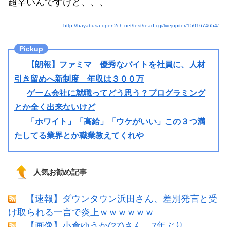
超辛いんですけど、、、
http://hayabusa.open2ch.net/test/read.cgi/livejupiter/1501674654/
【朗報】ファミマ 優秀なバイトを社員に、人材
引き留めへ新制度 年収は３００万
ゲーム会社に就職ってどう思う？プログラミング
とか全く出来ないけど
「ホワイト」「高給」「ウケがいい」この３つ満
たしてる業界とか職業教えてくれや
人気お勧め記事
【速報】ダウンタウン浜田さん、差別発言と受
け取られる一言で炎上ｗｗｗｗｗｗ
【画像】小倉ゆうか(27)さん、7年ぶり