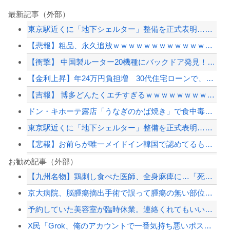
最新記事（外部）
東京駅近くに「地下シェルター」整備を正式表明…小池百合子知事「多くの方が滞在、施...
【悲報】粗品、永久追放ｗｗｗｗｗｗｗｗｗｗｗｗｗｗｗ（証拠あり）
【衝撃】 中国製ルーター20機種にバックドア発見！ ネットに繋ぐだけで35秒ごと...
【金利上昇】年24万円負担増 30代住宅ローンで、内閣府試算
【吉報】 博多どんたくエチすぎるｗｗｗｗｗｗｗｗｗｗｗｗｗｗｗ
ドン・キホーテ露店「うなぎのかば焼き」で食中毒 男女14人が発熱や腹痛など訴え…...
東京駅近くに「地下シェルター」整備を正式表明…小池百合子知事「多くの方が滞在、施...
【悲報】お前らが唯一メイドイン韓国で認めてるもの「キムチ」あと3つは？
【知ってた】中国製ルーター20機種にバックドア 外部から完全制御
お勧め記事（外部）
【九州名物】鶏刺し食べた医師、全身麻痺に…「死んだほうが良かった」
中国「日本は原爆被害者の立場で同情を買おうとするのを止めろ」
京大病院、脳腫瘍摘出手術で誤って腫瘍の無い部位を摘出 脳幹など損傷受け植物状態に
台湾への140億ドル規模の武器売却「確信している」 …米共和党重鎮、マコール議員...
予約していた美容室が臨時休業。連絡くれてもいいのに
ジャンポケ斎藤と代理人のやりとり、「地獄すぎて完全にコントになってる……」と衝撃...
X民「Grok、俺のアカウントで一番気持ち悪いポストを教えて」→超火力の回答に完...
【配信者】「金バエ」のSNS更新が1週間途絶え、様々な憶測が飛び交う。1週間ぶり...