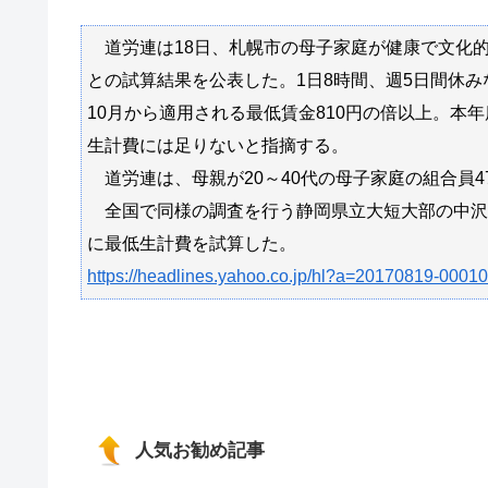
道労連は18日、札幌市の母子家庭が健康で文化的
との試算結果を公表した。1日8時間、週5日間休み
10月から適用される最低賃金810円の倍以上。本
生計費には足りないと指摘する。
道労連は、母親が20～40代の母子家庭の組合員
全国で同様の調査を行う静岡県立大短大部の中沢
に最低生計費を試算した。
https://headlines.yahoo.co.jp/hl?a=20170819-0001
人気お勧め記事