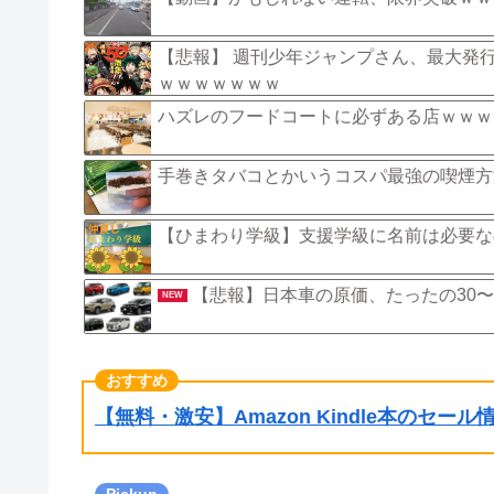
【悲報】 週刊少年ジャンプさん、最大発行
ｗｗｗｗｗｗｗ
ハズレのフードコートに必ずある店ｗｗｗ
手巻きタバコとかいうコスパ最強の喫煙方
【ひまわり学級】支援学級に名前は必要な
【悲報】日本車の原価、たったの30〜
NEW
【無料・激安】Amazon Kindle本のセー