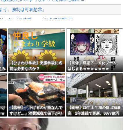
よう。強制は可哀想🥺」
ゃない”に共感‥‥「お金で忖度ばか...
ばす。逮捕しろやｗｗｗ
Powered by livedoor 相互RSS
っちゃったから>>3する」
最大級の火山の兆し＝韓国の反応
ス
【ひまわり学級】支援学級に名
【画像】露悪アニメ化ブーム、
えみ
前は必要なのか？
はじまるｗｗｗｗｗｗｗ
バースデーゴール！！
かけ
【悲報】「下げるのが筋なんで
【朗報】26年上半期の輸出額最
ｗｗ
すけど…」消費減税で値下がり
高 2年連続で更新、8977億円
Powered by livedoor 相互RSS
する分と同じだけ商品を値上げ
農水省「インバウンドの増加に
して店頭価格を変えない店も…
伴い、日本食の認知度が向上」