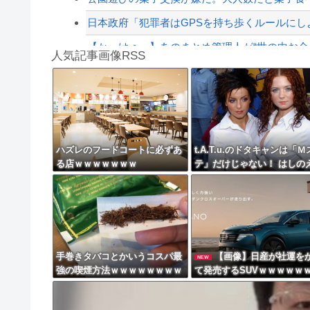
日本政府「犯罪者はGPSを持ち歩くルールにし
【かっけぇ…】あのまとめ管理人が“世の中お金じ
人気記事画像RSS
【動画】名古屋栄で不良外人が警察官を突き飛
勇者♀「仲間に支払うはずのお金で新しい装備買
8/4のニュース
日本旅行キャンセルすべきか…1万年ぶり史上
ハズレのフードコートに必ずあ
t.A.T.u.のドタキャンは「Ｍ
る店ｗｗｗｗｗｗｗ
テ」だけじゃない！ はしの
更新中止のお知らせ
「来なかったんですよ…」
海外「おめでとうタキ！」リヴァプール南野が
手巻きタバコとかいうコスパ最
【画像】日産が社運を
NEW
強の喫煙方法ｗｗｗｗｗｗｗｗ
て発売するSUVｗｗｗｗｗ
ｗｗｗｗｗ