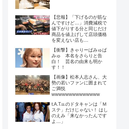
【悲報】「下げるのが筋な
んですけど…」消費減税で
値下がりする分と同じだけ
商品を値上げして店頭価格
を変えない店も…
【衝撃】きゃりーぱみゅぱ
みゅ 本名をさらりと告
白！ 芸名の由来も明か
す！！
【画像】松本人志さん、大
勢の若いファンに囲まれて
ご満悦
wwwwwwwwwwwwww
t.A.T.u.のドタキャンは「Ｍ
ステ」だけじゃない！ はし
のえみ「来なかったんです
よ…」