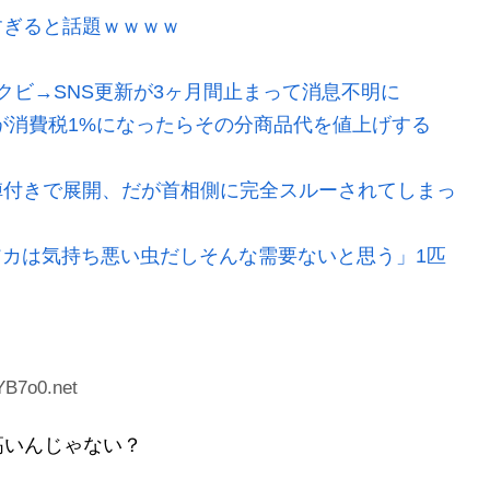
すぎると話題ｗｗｗｗ
クビ→SNS更新が3ヶ月間止まって消息不明に
が消費税1%になったらその分商品代を値上げする
陣付きで展開、だが首相側に完全スルーされてしまっ
ビアカは気持ち悪い虫だしそんな需要ないと思う」1匹
YB7o0.net
高いんじゃない？