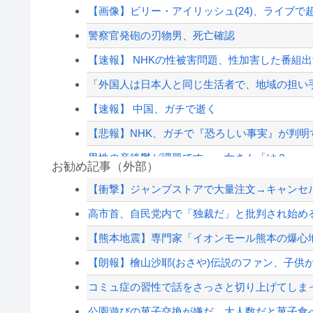
【画像】ビリー・アイリッシュ(24)、ライブで
警察官発砲の刃物男、死亡確認
【速報】 NHKの性被害問題、性加害した番組
「外国人は日本人と同じ生活者で、地域の担い手
【速報】 中国、ガチで逝く
【悲報】NHK、ガチで『恐ろしい事実』が判明
男性の産後鬱が課題です。←女さん「は？」
お勧め記事（外部）
高市政権「減税します」→財源「これから考え
【衝撃】ジャンプストアで大量注文→キャンセルを
【画像あり】えっ、ワイ氏の「貯金」・・・多
高市首、自民党内で「独裁だ」と批判され始め
角栓ニュルッ、歯茎グラグラ… 「気持ち悪い
【熊本地震】専門家「イオンモール熊本の爆心地
高市政権「減税します」→財源「これから考え
【朗報】檜山沙耶(おさや)伝説のファン、子供が
【配信者】「金バエ」のSNS更新が1週間途絶え
コミュ症の習性で話をさっさと切り上げてしま
【緊急速報】NYで警官が黒人男性の首を絞め
公園遊びの菓子交換が嫌だ。大人数だと菓子食べ