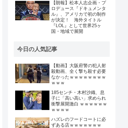
【朗報】松本人志企画・プ
ロデュース『ドキュメンタ
ル』、アメリカで初の制作
が決定！ 海外タイトル
『LOL』として世界25ヶ
国・地域で展開
今日の人気記事
【動画】大阪府警の犯人射
殺動画、全く撃ち殺す必要
なかったｗｗｗｗｗｗｗｗ
ｗｗｗ
185センチ・木村沙織、息
子に「高い高い」求められ
衝撃展開激白 ｗｗｗｗｗｗ
ｗｗｗｗ
ハズレのフードコートに必
ずある店ｗｗｗｗｗｗｗ