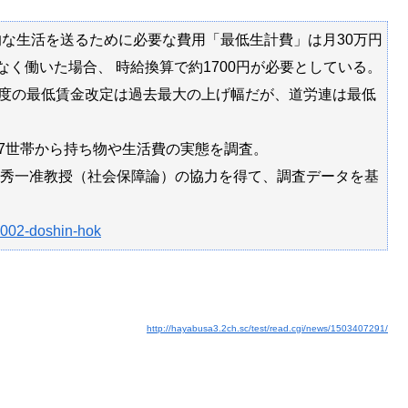
な生活を送るために必要な費用「最低生計費」は月30万円
なく働いた場合、 時給換算で約1700円が必要としている。
年度の最低賃金改定は過去最大の上げ幅だが、道労連は最低
47世帯から持ち物や生活費の実態を調査。
秀一准教授（社会保障論）の協力を得て、調査データを基
0002-doshin-hok
http://hayabusa3.2ch.sc/test/read.cgi/news/1503407291/