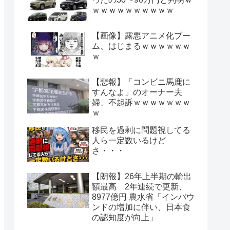
ｗｗｗｗｗｗｗｗｗｗ
【画像】露悪アニメ化ブー
ム、はじまるｗｗｗｗｗｗ
ｗ
【悲報】「コンビニ馬鹿に
すんなよ」のオーナー夫
婦、不起訴ｗｗｗｗｗｗｗ
ｗ
移民を過剰に問題視してる
人ら一定数いるけど
さ・・・
【朗報】26年上半期の輸出
額最高 2年連続で更新、
8977億円 農水省「インバウ
ンドの増加に伴い、日本食
の認知度が向上」