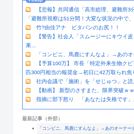
【悲報】共同通信「高市総理、避難所3分
「避難所視察は51分間！大変な状況の中で、1
竹?由佳アナ ピタパンのお尻！！
【警告】社会人「スムージーにキウイ皮
果…
「コンビニ、馬鹿にすんなよ」→あのオ
【予算100万】 市長「特定外来生物ク
匹300円相当の報奨金→初日に42万取られ焦
社内会議で「施術」を「せじゅつ」と読
【動画】 新型のさすまた、限界突破ｗ
指摘に部下怒り 「あなたは失格です」
最新記事（外部）
「コンビニ、馬鹿にすんなよ」→あのオーナー