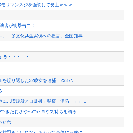
超モリマンスジを強調して炎上ｗｗｗ...
出演者が衝撃告白！
」…多文化共生実現への提言、全国知事...
する・・・・・
ます」
繰り返した32歳女を逮捕 238ア...
すぎ・・・？
る
ネット広告」への苦情が急増
に…喫煙所と自販機」警察・消防「」←...
ます」
できたおさやへの正直な気持ちを語る...
、様々な憶測が飛び交う。1週間ぶり...
ったわ
、暴動第二波不可避へ
放題みたいになっちゃって身体にも歯に...