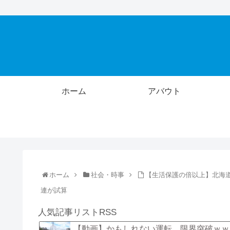
ホーム
アバウト
ホーム
社会・時事
【生活保護の倍以上】北海
連が試算
人気記事リストRSS
【動画】かもしれない運転、限界突破ｗｗ