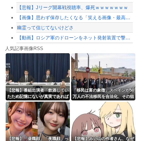
【悲報】Jリーグ開幕戦視聴率、爆死ｗｗｗｗｗｗｗ
【緊急速報】NYで警官が黒人男性の首を絞め、暴動第二波不可避へ
【画像】思わず保存したくなる「笑える画像・最高な画像」貼っていけｗｗｗｗｗ
幽霊って信じてないけどさ
【動画】ロシア軍のドローンをネット発射装置で撃墜するウクライナ。
Powered by livedoor 相互RSS
【最近】冷たい空調服ってやつが出てるらしくめっちゃ欲しい
人気記事画像RSS
実況「金メダルをとった萩野には俺さんへの挑戦権を手にしました！」俺「ほう君が萩野...
8/4のニュース
日本旅行キャンセルすべきか…1万年ぶり史上最大級の火山の兆し＝韓国の反応
更新中止のお知らせ
【悲報】番組出演者「飲酒してい
「移民は富の象徴」スペインが50
たため記憶にないが真実であれば
万人の不法移民を合法化、その狙
海外「おめでとうタキ！」リヴァプール南野がバースデーゴール！！
申し訳ない」 NHK職員が出演者
いと日本への教訓と [蚤の市★]
から性被害
Powered by livedoor 相互RSS
【悲報】「昼職顔」「夜職顔」っ
【悲報】みい山の作者さん、なぜ