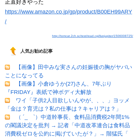
正直好きやった
https://www.amazon.co.jp/gp/product/B00EH99ARY
/
http://tomcat.2ch.sc/test/read.cgi/livejupiter/1506008725/
人気お勧め記事
【画像】田中みな実さんの妊娠後の胸がヤバい
ことになってる
【画像】小倉ゆうか(27)さん、7年ぶり
『FRIDAY』表紙で神ボディ大解放
ワイ「子供2人目欲しいんやが、、、」ヨッメ
「金は？育児は？私の仕事は？キャリアは？」
（ ´_ゝ`）中道幹事長、食料品消費税2年間1%
の閣議決定を批判 → 記者「中道改革連合は食料品
消費税ゼロを公約に掲げていたが？」→ 階猛氏「