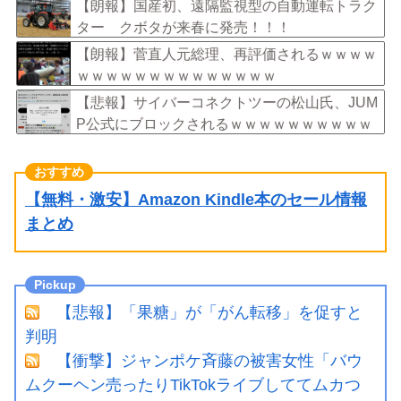
【朗報】国産初、遠隔監視型の自動運転トラク
ター クボタが来春に発売！！！
【朗報】菅直人元総理、再評価されるｗｗｗｗ
ｗｗｗｗｗｗｗｗｗｗｗｗｗｗ
【悲報】サイバーコネクトツーの松山氏、JUM
P公式にブロックされるｗｗｗｗｗｗｗｗｗｗ
ｗ
【無料・激安】Amazon Kindle本のセール情報
まとめ
【悲報】「果糖」が「がん転移」を促すと
判明
【衝撃】ジャンポケ斉藤の被害女性「バウ
ムクーヘン売ったりTikTokライブしててムカつ