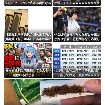
てなに？ SNSで広がる新たなル
か消しまくるｗｗｗｗｗｗｗｗｗ
ッキズム論争ｗｗｗｗｗｗｗ
ｗｗｗｗｗｗ
【悲報】高木美帆の国民栄誉賞受
ぺこぱ松蔭寺「みんな右とか左と
賞副賞《包丁10本》に高市総理の
か拘りすぎ。思想関係なく応援し
名前も刻印ｗｗｗｗｗｗｗｗｗ
ようよ」
移民を過剰に問題視してる人ら一
【悲報】金利上昇年、30代住宅ロ
定数いるけどさ・・・
ーンありで24万円負担増ｗｗｗｗ
ｗｗｗｗｗｗｗｗ