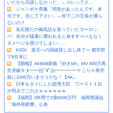
いたから示談しなかった」←コレってさ…
ジャンポケ斉藤「同意があったんです。本
当です。信じて下さい」←何でこの主張が通ら
ないの？
化石賞だの御高説を宣っていたヨーロッ
パ、自分が猛暑に襲われると為すすべべもなく
ダメージを受けてしまい……
KDDI、楽天への回線貸し出し終了へ 都市部
で9月末に
【朗報】AKB48新曲『好きish』MV 800万再
生突破キタ━━(((ﾟ∀ﾟ)))━━━━━!! こりゃ発売
前に1000万いきそうだな！【AK...
日本をダメにした総理大臣、ワースト１位
が同点でこの人ｗｗｗｗｗｗ
【福岡】3年間で2億6500万円 福岡県議会
「海外視察費」公表