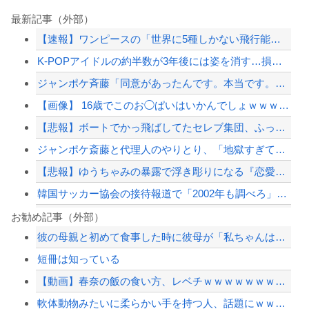
最新記事（外部）
【速報】ワンピースの「世界に5種しかない飛行能力」発言の謎が解けるWWW
K-POPアイドルの約半数が3年後には姿を消す…損益分岐点突破は4％未満
ジャンポケ斉藤「同意があったんです。本当です。信じて下さい」←何でこの主張が通ら...
【画像】 16歳でこのお◯ぱいはいかんでしょｗｗｗwｗｗｗｗｗｗｗｗ❤
【悲報】ボートでかっ飛ばしてたセレブ集団、ふっ飛ぶｗｗｗｗ
ジャンポケ斎藤と代理人のやりとり、「地獄すぎて完全にコントになってる……」と衝撃...
【悲報】ゆうちゃみの暴露で浮き彫りになる『恋愛リアリティー番組』の裏側がヤバイ・...
韓国サッカー協会の接待報道で「2002年も調べろ」の声続出ｗｗｗ
【悲報】ちいかわ作者さん、総額30億超の大豪邸を建てるｗｗｗｗｗｗｗｗｗｗｗｗｗ...
お勧め記事（外部）
彼の母親と初めて食事した時に彼母が「私ちゃんは結婚したら仕事辞める予定なんですっ...
石破茂前総理「ウクライナが核放棄しなければロシア侵攻しなかった」！
短冊は知っている
ショートスリーパー堀大輔、高須幹弥にブチギレ
【動画】春奈の飯の食い方、レベチｗｗｗｗｗｗｗｗｗｗｗｗｗｗｗｗｗｗｗｗｗｗｗｗ
【最近】冷たい空調服ってやつが出てるらしくめっちゃ欲しい
軟体動物みたいに柔らかい手を持つ人、話題にｗｗｗｗ「脳が理解を拒む」「ミギー」
【配信者】「金バエ」のSNS更新が1週間途絶え、様々な憶測が飛び交う。1週間ぶり...