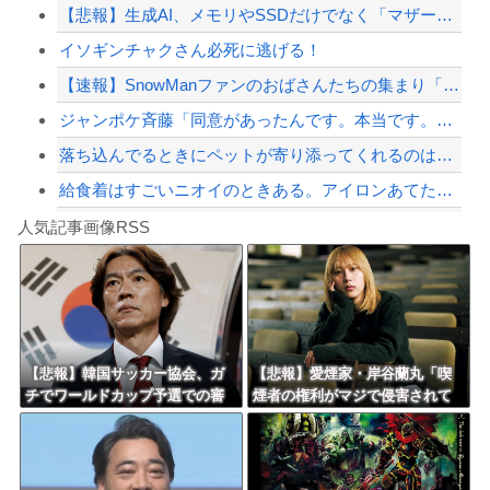
【悲報】生成AI、メモリやSSDだけでなく「マザーボード」まで値上げさせてしまい...
日本の商船が中国に臨検された場合は「台湾軍が対応」と台湾軍トップ！
イソギンチャクさん必死に逃げる！
【配信者】「金バエ」のSNS更新が1週間途絶え、様々な憶測が飛び交う。1週間ぶり...
【速報】SnowManファンのおばさんたちの集まり「Snow Woman」、ライ...
【緊急速報】NYで警官が黒人男性の首を絞め、暴動第二波不可避へ
ジャンポケ斉藤「同意があったんです。本当です。信じて下さい」 ←何でこの主張が通...
落ち込んでるときにペットが寄り添ってくれるのは本当になぐさめようとしてるの？
給食着はすごいニオイのときある。アイロンあてたときにむせ込むほどにクッッッサ！っ...
Powered by livedoor 相互RSS
【第一位】車で要らない装備、「電動シート」に決まる・・・
人気記事画像RSS
【動画】高速道路を走行中の車からリアガラスが飛んでくる事故(ﾟoﾟ)
8/4のニュース
日本旅行キャンセルすべきか…1万年ぶり史上最大級の火山の兆し＝韓国の反応
更新中止のお知らせ
【悲報】韓国サッカー協会、ガ
【悲報】愛煙家・岸谷蘭丸「喫
チでワールドカップ予選での審
煙者の権利がマジで侵害されて
海外「おめでとうタキ！」リヴァプール南野がバースデーゴール！！
判への性接待がバレ大炎上大騒
る」と私見 「いくら税金を
ぎにｗｗｗｗｗｗｗｗ
我々が払ってるんだと」