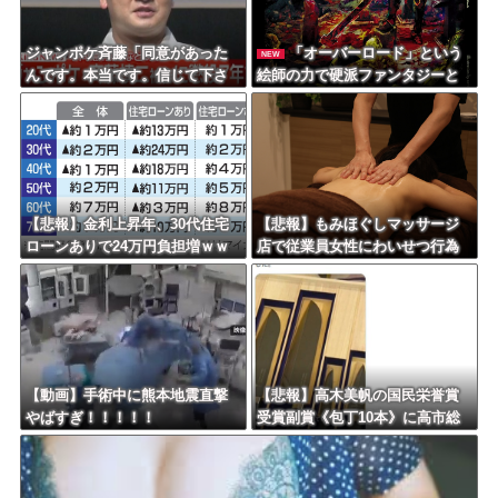
Powered by livedoor 相互RSS
ジャンポケ斉藤「同意があった
「オーバーロード」という
NEW
んです。本当です。信じて下さ
絵師の力で硬派ファンタジーと
い」 ←何でこの主張が通らな
誤解させ人気出たなろう作品ｗ
いの？
ｗｗｗｗｗｗｗｗ
【悲報】金利上昇年、30代住宅
【悲報】もみほぐしマッサージ
ローンありで24万円負担増ｗｗ
店で従業員女性にわいせつ行為
ｗｗｗｗｗｗｗｗｗｗ
かで男を逮捕ｗｗｗｗｗｗｗｗ
ｗ
【動画】手術中に熊本地震直撃
【悲報】高木美帆の国民栄誉賞
やばすぎ！！！！！
受賞副賞《包丁10本》に高市総
理の名前も刻印ｗｗｗｗｗｗｗ
ｗｗ