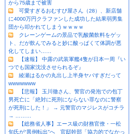
から75歳まで被害
可愛すぎるおむすび屋さん（28）、新店舗
に4000万円クラファンした成功した結果弱男集
団から叩かれてしまうｗｗｗｗ
クレーンゲームの景品で乳酸菌飲料をゲッ
ト、だが飲んでみると妙に酸っぱくて体調が悪
化してしまい……
【速報】 中露の武装軍艦4隻が日本一周『い
つでも国家沈没させられるぞ』
綾瀬はるかの丸出し上半身ヤバすぎだって
wwwwwww
【悲報】 玉川徹さん、警官の発泡での包丁
男死亡に「絶対に死刑にならない罪なのに警察
が死刑にした！」 → 元警官のマジレスがコチラ
→ ………
【総務省人事】エース級の財務官僚・一松
旬氏が“異例転出”へ 官邸幹部「協力的でなかっ