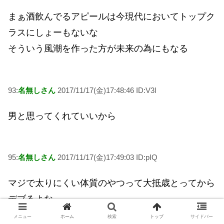
まぁ酒飲んでるアピールは今現代においてトップク
ラスにしょーもないな
そういう風潮を作った方が未来の為にもなる
93:
名無しさん
2017/11/17(金)17:48:46 ID:V3l
男と思ってくれていいから
95:
名無しさん
2017/11/17(金)17:49:03 ID:pIQ
マジで太りにくい体質のやつって大抵歳とってから
デブるよな
同窓会で変わり果てた姿の同級生見るとちょっと悲
メニュー
ホーム
検索
トップ
サイドバー