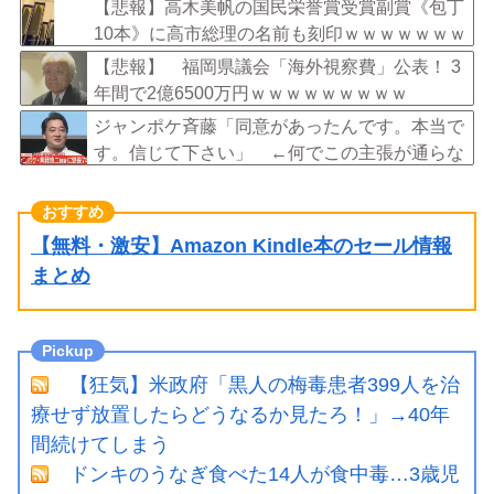
を取るくらいなら詳細を伝えよ」
【悲報】高木美帆の国民栄誉賞受賞副賞《包丁
10本》に高市総理の名前も刻印ｗｗｗｗｗｗｗ
ｗｗ
【悲報】 福岡県議会「海外視察費」公表！ 3
年間で2億6500万円ｗｗｗｗｗｗｗｗｗ
ジャンポケ斉藤「同意があったんです。本当で
す。信じて下さい」 ←何でこの主張が通らな
いの？
【無料・激安】Amazon Kindle本のセール情報
まとめ
【狂気】米政府「黒人の梅毒患者399人を治
療せず放置したらどうなるか見たろ！」→40年
間続けてしまう
ドンキのうなぎ食べた14人が食中毒…3歳児