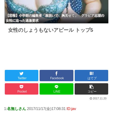
【悲報】小学館の編集者「服脱いで、胸見せて」 グラビア志望の
女性に迫った過激要求
女性のしょうもないアピール トップ5
Twitter
Facebook
はてブ
Pocket
LINE
コピー
2017.11.20
1:
名無しさん
2017/11/17(金)17:08:31
ID:jav