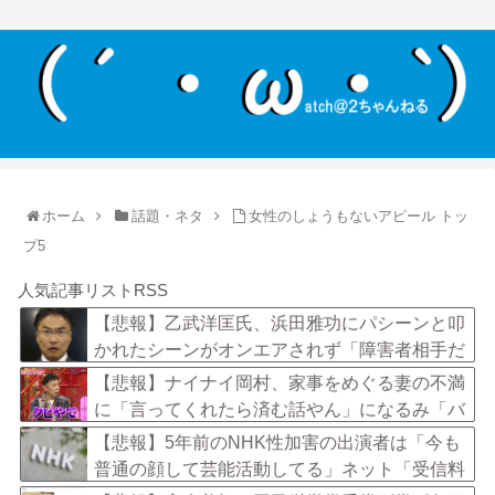
ホーム
話題・ネタ
女性のしょうもないアピール トッ
プ5
人気記事リストRSS
【悲報】乙武洋匡氏、浜田雅功にパシーンと叩
かれたシーンがオンエアされず「障害者相手だ
と放送されなくなる。俺、逆差別だと思って」
【悲報】ナイナイ岡村、家事をめぐる妻の不満
に「言ってくれたら済む話やん」になるみ「バ
イトやったらクビやで」説教受け黙り込む
【悲報】5年前のNHK性加害の出演者は「今も
普通の顔して芸能活動してる」ネット「受信料