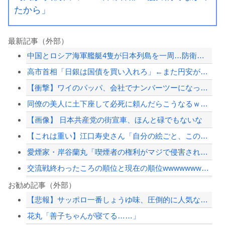
たから」
最新記事（外部）
中国とロシア海軍艦艇4隻が日本列島を一周…防衛省が全航路を公開！
高市首相「日銀は国債を買い入れろ」←また円安が進行するやん
【衝撃】ワイのパッパ、会社でナンバーツーになった結果ｗｗｗｗｗｗｗｗｗｗ
同僚の美人に土下座して必死に頼んだらこうなるｗｗｗ
【画像】 日本共産党の街宣車、ほんと碌でもないな
【これは重い】江口寿史さん「自分の絵ごと、このジャンルはそろそろ終わりかな」
愛煙家・岸谷蘭丸「喫煙者の権利がマジで侵害されてる」と私見 「いくら税金を我々が...
交流戦終わったころの順位と現在の順位wwwwwwwwwwwwwwwwwwww
ダイエット中のワイ、空腹で狂いそう……
お勧め記事（外部）
【悲報】サッポロ一番しょうゆ味、圧倒的に人気なしｗｗｗｗｗｗｗｗｗｗ
「高市早苗はどんだけ自己顕示欲が強いんだ」と左派が『高木美帆氏に送られた包丁セッ...
花丸「善子ちゃんが寝てる……」
【朗報】中居正広さん、また聖人エピソードが追加されるｗｗｗｗｗ