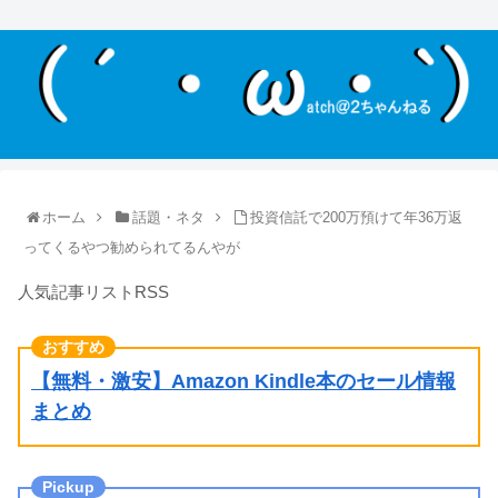
ホーム
話題・ネタ
投資信託で200万預けて年36万返
ってくるやつ勧められてるんやが
人気記事リストRSS
【無料・激安】Amazon Kindle本のセール情報
まとめ