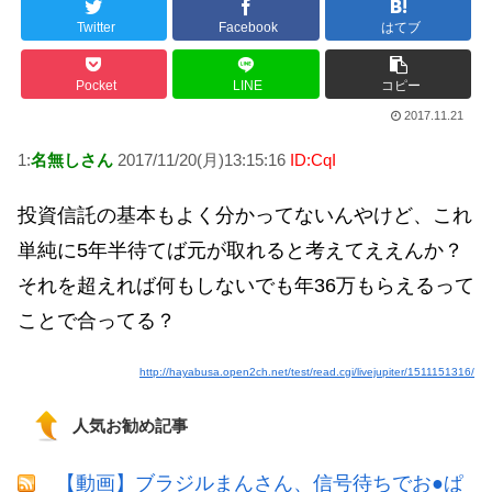
Twitter
Facebook
はてブ
Powered by livedoor 相互RSS
Pocket
LINE
コピー
2017.11.21
1:
名無しさん
2017/11/20(月)13:15:16
ID:CqI
投資信託の基本もよく分かってないんやけど、これ
単純に5年半待てば元が取れると考えてええんか？
それを超えれば何もしないでも年36万もらえるって
ことで合ってる？
http://hayabusa.open2ch.net/test/read.cgi/livejupiter/1511151316/
人気お勧め記事
【動画】ブラジルまんさん、信号待ちでお●ぱ