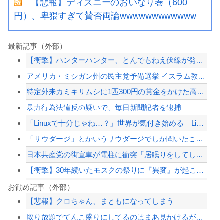
【悲報】ディズニーのおいなり巻（600
円）、卑猥すぎて賛否両論wwwwwwwwwwww
最新記事（外部）
【衝撃】ハンターハンター、とんでもねえ伏線が発掘される。クルタ族の虐殺犯人がツェ...
アメリカ・ミシガン州の民主党予備選挙 イスラム教徒の“急進左派”候補が勝利確実に...
特定外来カミキリムシに1匹300円の賞金をかけた高崎市、初日に1170匹持ち込ま...
暴力行為法違反の疑いで、毎日新聞記者を逮捕
「Linuxで十分じゃね…？」世界が気付き始める Linuxの市場シェアが初めて...
「サウダージ」とかいうサウダージでしか聞いたことない言葉ｗｗｗｗｗｗｗｗ
日本共産党の街宣車が電柱に衝突「居眠りをしてしまった」同乗していた県議を含め男女...
【衝撃】30年続いたモスクの祭りに『異変』が起こる・・・・・
【画像】 福岡、こんなのが普通に走ってるｗｗｗｗｗｗｗｗｗｗｗｗｗｗｗｗｗｗｗｗ...
お勧め記事（外部）
【悲報】クロちゃん、まともになってしまう
【悲報】 コロナワクチン打たなかった結果・・・・
取り放題でてんこ盛りにしてるのはまあ見かけるが持ち帰りはなしでしょう、、、
暴力行為法違反の疑いで、毎日新聞記者を逮捕