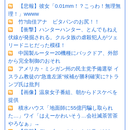
【悲報】彼女「0.01mm！？こっわ！無理無
理！」wwww
竹?由佳アナ ピタパンのお尻！！
【衝撃】ハンターハンター、とんでもねえ
伏線が発掘される。クルタ族の虐殺犯人がツェ
リードニヒだった模様！
中国製ルーター20機種にバックドア、外部
から完全制御のおそれ
アメリカ・ミシガン州の民主党予備選挙 イ
スラム教徒の“急進左派”候補が勝利確実に?トラ
ンプ氏は批判
【画像】温泉女子番組、朝からドスケベを
提供
積水ハウス「地面師に55億円騙し取られ
た…」ワイ「はえーかわいそう…会社滅茶苦茶
やろなぁ」→