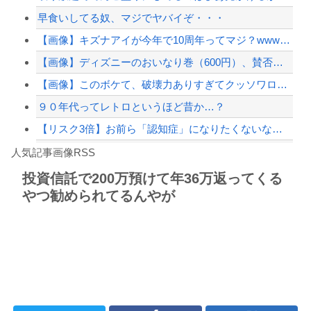
早食いしてる奴、マジでヤバイぞ・・・
【悲報】嫁に15年間嘘つかれてて心が壊れてるから相手してくれ
【画像】キズナアイが今年で10周年ってマジ？wwwwwwwwwwwwwwwww
【配信者】「金バエ」のSNS更新が1週間途絶え、様々な憶測が飛び交う。1週間ぶり...
【画像】ディズニーのおいなり巻（600円）、賛否両論ｗｗｗｗｗｗｗｗｗ
【緊急速報】NYで警官が黒人男性の首を絞め、暴動第二波不可避へ
【画像】このボケて、破壊力ありすぎてクッソワロタｗｗｗｗｗｗｗｗｗ
９０年代ってレトロというほど昔か…？
【リスク3倍】お前ら「認知症」になりたくないなら酒をやめろ
Powered by livedoor 相互RSS
【動画】両方馬鹿（笑）ミニストップでトラックと衝突したドラレコが（ノ∇`）
人気記事画像RSS
白石「あ、あきら様……？」あきら「……白石」
投資信託で200万預けて年36万返ってくる
やつ勧められてるんやが
8/4のニュース
日本旅行キャンセルすべきか…1万年ぶり史上最大級の火山の兆し＝韓国の反応
更新中止のお知らせ
海外「おめでとうタキ！」リヴァプール南野がバースデーゴール！！