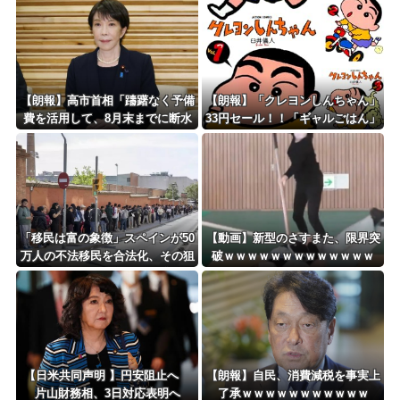
頭価格を変えない店も…
Powered by livedoor 相互RSS
【朗報】高市首相「躊躇なく予備
【朗報】「クレヨンしんちゃん」
費を活用して、8月末までに断水
33円セール！！「ギャルごはん」
解消を目指す」 熊本地震
全10巻 各227円！！
「移民は富の象徴」スペインが50
【動画】新型のさすまた、限界突
万人の不法移民を合法化、その狙
破ｗｗｗｗｗｗｗｗｗｗｗｗｗ
いと日本への教訓と [蚤の市★]
【日米共同声明 】円安阻止へ
【朗報】自民、消費減税を事実上
片山財務相、3日対応表明へ
了承ｗｗｗｗｗｗｗｗｗｗｗ