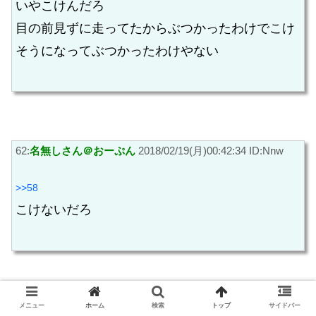
いやこけんだろ
目の前見ずに走ってたからぶつかったわけでこけ
そうになってぶつかったわけやない
62:
名無しさん＠おーぷん
2018/02/19(月)00:42:34 ID:Nnw
>>58
こけないだろ
メニュー
ホーム
検索
トップ
サイドバー
66:
名無しさん＠おーぷん
2018/02/19(月)00:43:11 ID:t2l