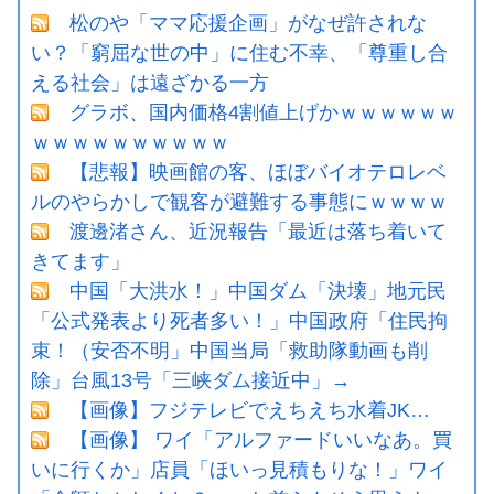
松のや「ママ応援企画」がなぜ許されな
い？「窮屈な世の中」に住む不幸、「尊重し合
える社会」は遠ざかる一方
グラボ、国内価格4割値上げかｗｗｗｗｗｗ
ｗｗｗｗｗｗｗｗｗｗ
【悲報】映画館の客、ほぼバイオテロレベ
ルのやらかしで観客が避難する事態にｗｗｗｗ
渡邊渚さん、近況報告「最近は落ち着いて
きてます」
中国「大洪水！」中国ダム「決壊」地元民
「公式発表より死者多い！」中国政府「住民拘
束！（安否不明」中国当局「救助隊動画も削
除」台風13号「三峡ダム接近中」→
【画像】フジテレビでえちえち水着JK…
【画像】 ワイ「アルファードいいなあ。買
いに行くか」店員「ほいっ見積もりな！」ワイ