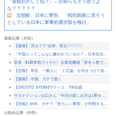
「金額おかしくね？」←お前らもそう思うよ
な？？？？？
北朝鮮、日本に警告。「戦犯国家に戻ろう
としている日本に軍事的選択肢を検討」
最新記事（外部）
【速報】"見せブラ"女神、現る♡♡♡♡
「中国人ってこんなに嫌われているの？」日本生活9年目で明かす本心！
若者〈転勤本気でイヤだ〉企業危機感「辞令１枚で行ってもらえるとは思っていない」手...
【悲報】 有吉、一般人に「ド正論」を叩きつけて炎上ｗｗｗｗｗｗｗｗ
【速報】 中国、ガチで逝く
【200万円】BYD軽EVラッコ、700台超
サカナクション山口さん「中日の楽しみ方は1軍をファーム戦として見る。勝敗じゃない...
【悲報】NHK、ガチで『恐ろしい事実』が判明する・・・・・
渡邊渚さん、近況報告「最近は落ち着いてきてます」
お勧め記事（外部）