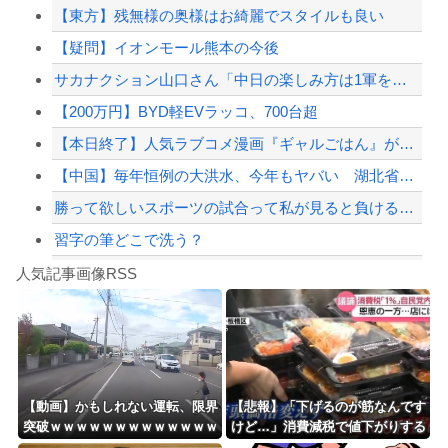
【東方】残無様の奥様はお綺麗でスタイルも良い
【衝撃】老害の親父がヤバすぎるｗｗｗｗ 親父「カレー作って」俺「はい」親父「玉ね...
【疑問】イオンモール熊本の今後
【悲報】ジャンプ、ついに98万部…全盛期653万部からここまで落ちる
サカナクション山口さん「中日の楽しみ方は1軍をファーム戦として見る。勝敗じゃない...
【物議】倉田真由美さん「警官を非難する人間は、一体誰の命を守りたいのか」
【200万円】BYD軽EVラッコ、700台超
【配信者】「金バエ」のSNS更新が1週間途絶え、様々な憶測が飛び交う。1週間ぶり...
【本日終了】人気ラブコメ漫画『ギャルごはん』が「全巻70％」オフ、『ジャンケット...
【緊急速報】NYで警官が黒人男性の首を絞め、暴動第二波不可避へ
【中国】毎年恒例の大洪水、今年もヤバい 湖北省秭帰県で山洪水が市街地を直撃、工場...
勝って欲しいスポーツの試合って私が見ると負けることがすごく多い気がしてる
習字の筆どこで洗う？
Powered by livedoor 相互RSS
【話題】河内長野市で警官が包丁男に発砲したシーンのモザ無し映像が公開される。
人気記事画像RSS
勇者♀「仲間に支払うはずのお金で新しい装備買っちゃったから>>3する」
8/4のニュース
日本旅行キャンセルすべきか…1万年ぶり史上最大級の火山の兆し＝韓国の反応
更新中止のお知らせ
【動画】かもしれない運転、限界
【悲報】「下げるのが筋なんです
突破ｗｗｗｗｗｗｗｗｗｗｗｗｗ
けど…」消費減税で値下がりする
海外「おめでとうタキ！」リヴァプール南野がバースデーゴール！！
ｗｗｗｗ
分と同じだけ商品を値上げして店