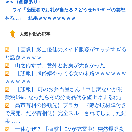
ｗｗ（画像あり）
ワイ「歯医者でお乳が当たる？どうせﾁｪﾘｰﾎﾞｰｲの妄想
やろ…」→結果ｗｗｗｗｗｗｗｗ
人気お勧め記事
【画像】影山優佳のメイド服姿がエッチすぎる
と話題ｗｗｗｗ
山之内すず、意外とお胸が大きかった
【悲報】風俗嬢やってる女の末路ｗｗｗｗｗｗ
ｗｗｗｗｗ
【悲報】 町のお弁当屋さん「申し訳ないが消
費税1%になったらその分商品代を値上げするわ」
高市首相の移動先にプラカード隊が取材陣付き
で展開、だが首相側に完全スルーされてしまった結
果……
一体なぜ？ 【衝撃】EVが充電中に突然爆発炎