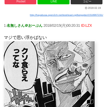
Pocket
LINE
コピー
2018.02.19
http://hayabusa.open2ch.net/test/read.cgi/livejupiter/1518967231/
1:
名無しさん＠おーぷん
2018/02/19(月)00:20:31
ID:LZX
マジで思い浮かばない