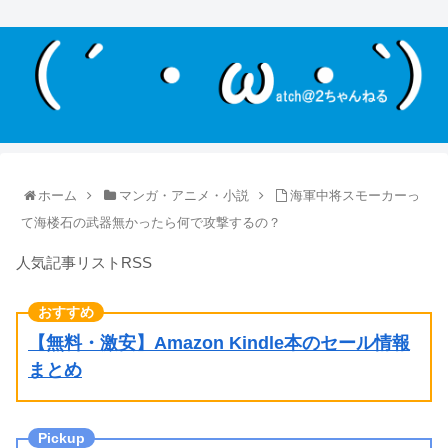
ホーム
マンガ・アニメ・小説
海軍中将スモーカーっ
て海楼石の武器無かったら何で攻撃するの？
人気記事リストRSS
【無料・激安】Amazon Kindle本のセール情報
まとめ