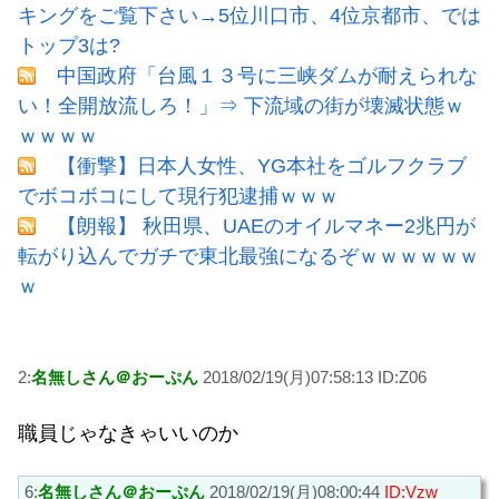
キングをご覧下さい→5位川口市、4位京都市、では
トップ3は?
中国政府「台風１３号に三峡ダムが耐えられな
い！全開放流しろ！」⇒ 下流域の街が壊滅状態ｗ
ｗｗｗｗ
【衝撃】日本人女性、YG本社をゴルフクラブ
でボコボコにして現行犯逮捕ｗｗｗ
【朗報】 秋田県、UAEのオイルマネー2兆円が
転がり込んでガチで東北最強になるぞｗｗｗｗｗｗ
ｗ
2:
名無しさん＠おーぷん
2018/02/19(月)07:58:13 ID:Z06
職員じゃなきゃいいのか
6:
名無しさん＠おーぷん
2018/02/19(月)08:00:44
ID:Vzw