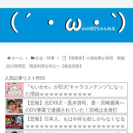
ホーム
社会・時事
【喫煙者】小池知事が表明 都施
設の喫煙室、職員利用を停止へ【徹底排除】
人気記事リストRSS
『ちいかわ』が巨大“キャラコンテンツ”になっ
た理由ｗｗｗｗｗｗｗｗｗｗｗ
【悲報】元EXILE・黒木啓司、妻・宮崎麗果へ
のDV事案で逮捕されていた！宮崎は全身打
撲、頭部裂傷及び打撲、頸部損傷・・・
【悲報】日本人、もはや何も欲しがらなくなる
ｗｗｗｗｗｗｗｗｗｗｗｗｗｗｗｗｗｗｗｗｗ