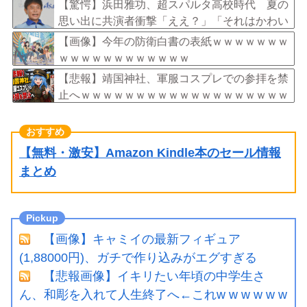
ｗｗｗ
【驚愕】浜田雅功、超スパルタ高校時代 夏の
思い出に共演者衝撃「ええ？」「それはかわい
そう」
【画像】今年の防衛白書の表紙ｗｗｗｗｗｗｗ
ｗｗｗｗｗｗｗｗｗｗｗｗ
【悲報】靖国神社、軍服コスプレでの参拝を禁
止へｗｗｗｗｗｗｗｗｗｗｗｗｗｗｗｗｗｗｗ
【無料・激安】Amazon Kindle本のセール情報
まとめ
【画像】キャミイの最新フィギュア
(1,88000円)、ガチで作り込みがエグすぎる
【悲報画像】イキリたい年頃の中学生さ
ん、和彫を入れて人生終了へ←これw w w w w w