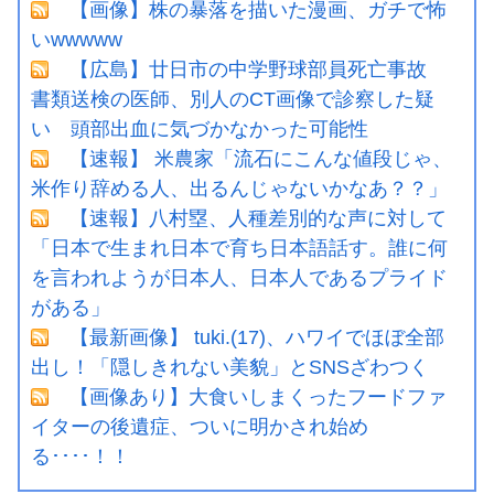
【画像】株の暴落を描いた漫画、ガチで怖
いwwwww
【広島】廿日市の中学野球部員死亡事故
書類送検の医師、別人のCT画像で診察した疑
い 頭部出血に気づかなかった可能性
【速報】 米農家「流石にこんな値段じゃ、
米作り辞める人、出るんじゃないかなあ？？」
【速報】八村塁、人種差別的な声に対して
「日本で生まれ日本で育ち日本語話す。誰に何
を言われようが日本人、日本人であるプライド
がある」
【最新画像】 tuki.(17)、ハワイでほぼ全部
出し！「隠しきれない美貌」とSNSざわつく
【画像あり】大食いしまくったフードファ
イターの後遺症、ついに明かされ始め
る････！！