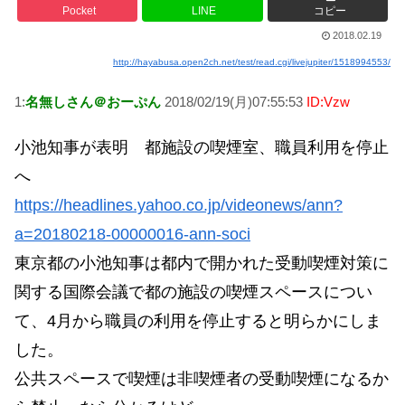
Pocket
LINE
コピー
2018.02.19
http://hayabusa.open2ch.net/test/read.cgi/livejupiter/1518994553/
1:
名無しさん＠おーぷん
2018/02/19(月)07:55:53
ID:Vzw
小池知事が表明 都施設の喫煙室、職員利用を停止
へ
https://headlines.yahoo.co.jp/videonews/ann?
a=20180218-00000016-ann-soci
東京都の小池知事は都内で開かれた受動喫煙対策に
関する国際会議で都の施設の喫煙スペースについ
て、4月から職員の利用を停止すると明らかにしま
した。
公共スペースで喫煙は非喫煙者の受動喫煙になるか