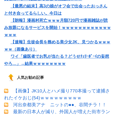
【最悪の結末】高3の娘がオフ会で出会ったおっさん
と付き合ってるらしい。今日は
【朗報】漫画村死亡ｗｗｗ月額720円で漫画雑誌が読
み放題になるサービスを開始！ｗｗｗｗｗｗｗｗｗｗｗｗ
ｗｗｗ
【速報】生徒会長を務める美少女JK、見つかるｗｗｗ
ｗｗ（画像あり）
ワイ「歯医者でお乳が当たる？どうせﾁｪﾘｰﾎﾞｰｲの妄想
やろ…」→結果ｗｗｗｗｗｗｗｗ
人気お勧め記事
【画像】JK10人とハメ撮り770本撮って逮捕さ
れたイケおじ(54)ｗｗｗｗｗｗｗｗｗ
河出奈都美アナ ニットの●●、谷間チラ！！
最新の日本人が減り、外国人が増えた街市ラン