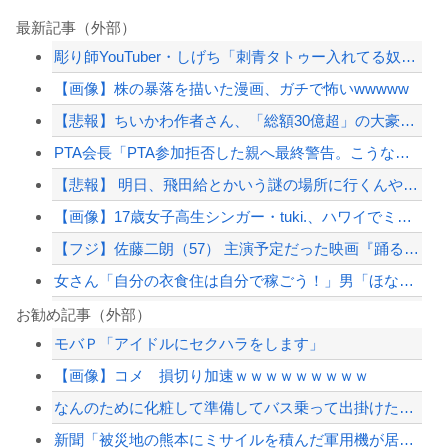
最新記事（外部）
彫り師YouTuber・しげち「刺青タトゥー入れてる奴は全員バカです」「すごい民...
【画像】株の暴落を描いた漫画、ガチで怖いwwwww
【悲報】ちいかわ作者さん、「総額30億超」の大豪邸を建てる！？ｗｗｗｗｗ
PTA会長「PTA参加拒否した親へ最終警告。こうなってもいい？」
【悲報】 明日、飛田給とかいう謎の場所に行くんやが何があるんや????・・・・・...
【画像】17歳女子高生シンガー・tuki.、ハワイでミニワンピ姿を公開「隠しきれ...
【フジ】佐藤二朗（57） 主演予定だった映画『踊る大捜査線』スピンオフ作品の撮影...
女さん「自分の衣食住は自分で稼ごう！」男「ほな妊娠出産のときの生活費も自分で貯め...
【悲報】高市内閣、消費税1％表明でも支持率下落 →ついに６割割れ
お勧め記事（外部）
モバＰ「アイドルにセクハラをします」
【悲報】高市内閣、消費税1％表明でも支持率下落 →ついに６割割れ
【画像】コメ 損切り加速ｗｗｗｗｗｗｗｗｗ
中国、三峡ダムが全開放流。長江流域で深刻な洪水被害
なんのために化粧して準備してバス乗って出掛けたんだか...
【悲報】ロシアさん、国民の財産を没収しはじめるｗｗｗｗｗ
新聞「被災地の熊本にミサイルを積んだ軍用機が居るのは危険！日本を守る前に日常を守...
【配信者】「金バエ」のSNS更新が1週間途絶え、様々な憶測が飛び交う。1週間ぶり...