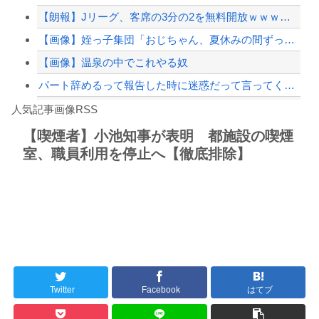
【朗報】Jリーグ、客席の3分の2を無料開放ｗｗｗｗｗｗｗｗｗｗｗ
【緊急速報】NYで警官が黒人男性の首を絞め、暴動第二波不可避へ
【画像】姪っ子集団「おじちゃん、夏休みの間ずっと泊ってくね」
【画像】温泉の中でこれやる奴
パート辞めるって報告した時に迷惑だって言ってくる社員がいて、その人の不満を言い返...
Powered by livedoor 相互RSS
【群馬】デカいNinja乗りさん、後方確認しない軽四に当てられてしまう。
人気記事画像RSS
【悲痛】溺れた11歳息子を助けようと川へ…40歳父親が死亡 息子は母親が救助 愛...
【喫煙者】小池知事が表明 都施設の喫煙
室、職員利用を停止へ【徹底排除】
8/4のニュース
日本旅行キャンセルすべきか…1万年ぶり史上最大級の火山の兆し＝韓国の反応
更新中止のお知らせ
海外「おめでとうタキ！」リヴァプール南野がバースデーゴール！！
Twitter
Facebook
はてブ
Powered by livedoor 相互RSS